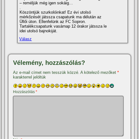
– reméljük még igen sokáig…
.
Köszöntjük szurkolóinkat! Ez évi utolsó
mérkőzését játssza csapatunk ma délután az
Üllői úton. Ellenfelünk az FC Sopron.
Tartalékcsapatunk vasárnap 12 órakor játssza le
idei utolsó bajnokiját.
Válasz
Vélemény, hozzászólás?
Az e-mail címet nem tesszük közzé.
A kötelező mezőket
*
karakterrel jelöltük
Hozzászólás
*