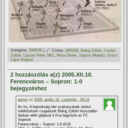
Kategória:
2005/06
|
Címke:
2005/06
,
Balog Zoltán
,
Csurka
Zoltán
,
Lipcsei Péter
,
NB1
,
Rósa Dénes
,
Sopron (Matáv)
,
Szűcs
Lajos (kapus)
2 hozzászólás a(z) 2005.XII.10.
Ferencváros – Sopron: 1-0
bejegyzéshez
admin
on
2009. április 16. csütörtök - 09:24
ftc.hu: A bajnokság idei szakaszának utolsó
mérkőzésén csapatunk Balog Zoltán hosszabbí­
tásban elért góljával 1-0-ra legyőzte az FC
Sopront.
Ferencváros – Sopron: 1-0 (0-0)