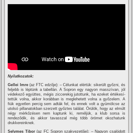
Nyilatkozatok:
Gellei Imre
(az FTC edzője): – Célunkat elértük: sikerült győzni, és
feljebb is léptünk a tabellán. A Sopron egy nagyon masszí­van, jól
védekező együttes, mégis ziccerekig jutottunk, ha ezeket értékesí­
tettük volna, akkor korábban is meglehetett volna a győzelem. A
fiúk egyetlen percig sem adták fel, és ennek volt a gyümölcse az
utolsó pillanatokban szerzett győztes találat. Örülök, hogy az elmúlt
négy mérkőzésen nem kaptunk ki, reméljük, a klub sorsa is
rendeződik, és akkor tavasszal még több örömet okozhatunk
drukkereinknek.
Selymes Tibor
(az FC Sopron szakvezetője): – Nagyon csalódott