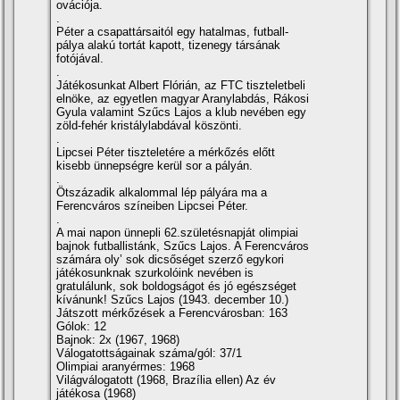
ovációja.
.
Péter a csapattársaitól egy hatalmas, futball-
pálya alakú tortát kapott, tizenegy társának
fotójával.
.
Játékosunkat Albert Flórián, az FTC tiszteletbeli
elnöke, az egyetlen magyar Aranylabdás, Rákosi
Gyula valamint Szűcs Lajos a klub nevében egy
zöld-fehér kristálylabdával köszönti.
.
Lipcsei Péter tiszteletére a mérkőzés előtt
kisebb ünnepségre kerül sor a pályán.
.
Ötszázadik alkalommal lép pályára ma a
Ferencváros szí­neiben Lipcsei Péter.
.
A mai napon ünnepli 62.születésnapját olimpiai
bajnok futballistánk, Szűcs Lajos. A Ferencváros
számára oly’ sok dicsőséget szerző egykori
játékosunknak szurkolóink nevében is
gratulálunk, sok boldogságot és jó egészséget
kí­vánunk! Szűcs Lajos (1943. december 10.)
Játszott mérkőzések a Ferencvárosban: 163
Gólok: 12
Bajnok: 2x (1967, 1968)
Válogatottságainak száma/gól: 37/1
Olimpiai aranyérmes: 1968
Világválogatott (1968, Brazí­lia ellen) Az év
játékosa (1968)