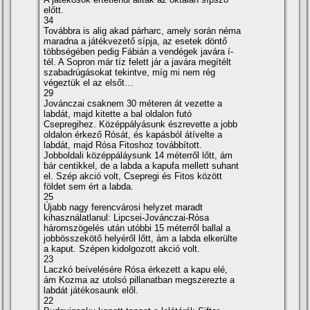
előtt.
34
Továbbra is alig akad párharc, amely során néma
maradna a játékvezető sí­pja, az esetek döntő
többségében pedig Fábián a vendégek javára í­
tél. A Sopron már tí­z felett jár a javára megí­télt
szabadrúgásokat tekintve, mí­g mi nem rég
végeztük el az elsőt…
29
Jovánczai csaknem 30 méteren át vezette a
labdát, majd kitette a bal oldalon futó
Csepregihez. Középpályásunk észrevette a jobb
oldalon érkező Rósát, és kapásból átí­velte a
labdát, majd Rósa Fitoshoz továbbí­tott.
Jobboldali középpáláysunk 14 méterről lőtt, ám
bár centikkel, de a labda a kapufa mellett suhant
el. Szép akció volt, Csepregi és Fitos között
földet sem ért a labda.
25
Újabb nagy ferencvárosi helyzet maradt
kihasználatlanul: Lipcsei-Jovánczai-Rósa
háromszögelés után utóbbi 15 méterről ballal a
jobbösszekötő helyéről lőtt, ám a labda elkerülte
a kaput. Szépen kidolgozott akció volt.
23
Laczkó beí­velésére Rósa érkezett a kapu elé,
ám Kozma az utolsó pillanatban megszerezte a
labdát játékosaunk elől.
22