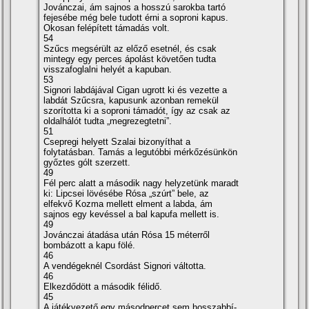
Jovánczai, ám sajnos a hosszú sarokba tartó
fejesébe még bele tudott érni a soproni kapus.
Okosan felépí­tett támadás volt.
54
Szűcs megsérült az előző esetnél, és csak
mintegy egy perces ápolást követően tudta
visszafoglalni helyét a kapuban.
53
Signori labdájával Cigan ugrott ki és vezette a
labdát Szűcsra, kapusunk azonban remekül
szorí­totta ki a soproni támadót, í­gy az csak az
oldalhálót tudta „megrezegtetni”.
51
Csepregi helyett Szalai bizonyí­that a
folytatásban. Tamás a legutóbbi mérkőzésünkön
győztes gólt szerzett.
49
Fél perc alatt a második nagy helyzetünk maradt
ki: Lipcsei lövésébe Rósa „szúrt” bele, az
elfekvő Kozma mellett elment a labda, ám
sajnos egy kevéssel a bal kapufa mellett is.
49
Jovánczai átadása után Rósa 15 méterről
bombázott a kapu fölé.
46
A vendégeknél Csordást Signori váltotta.
46
Elkezdődött a második félidő.
45
A játékvezető egy másodpercet sem hosszabbí­