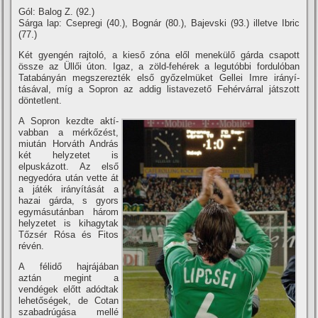
Gól: Balog Z. (92.)
Sárga lap: Csepregi (40.), Bognár (80.), Bajevski (93.) illetve Ibric
(77.)
Két gyengén rajtoló, a kieső zóna elől menekülő gárda csapott
össze az Üllői úton. Igaz, a zöld-fehérek a legutóbbi fordulóban
Tatabányán megszerezték első győzelmüket Gellei Imre irányí­
tásával, mí­g a Sopron az addig listavezető Fehérvárral játszott
döntetlent.
A Sopron kezdte aktí­
vabban a mérkőzést,
miután Horváth András
két helyzetet is
elpuskázott. Az első
negyedóra után vette át
a játék irányí­tását a
hazai gárda, s gyors
egymásutánban három
helyzetet is kihagytak
Tőzsér Rósa és Fitos
révén.
A félidő hajrájában
aztán megint a
vendégek előtt adódtak
lehetőségek, de Cotan
szabadrúgása mellé