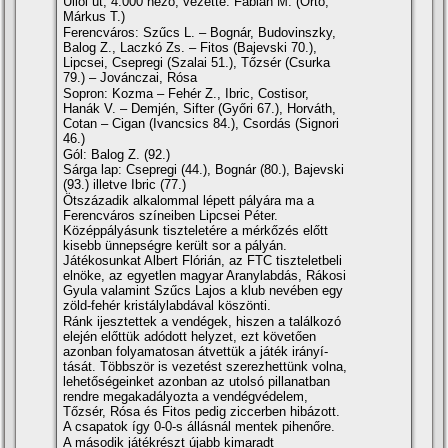
Üllői út, 4.000 néző, vezette: Fábián M. (Ortó,
Márkus T.)
Ferencváros: Szűcs L. – Bognár, Budovinszky,
Balog Z., Laczkó Zs. – Fitos (Bajevski 70.),
Lipcsei, Csepregi (Szalai 51.), Tőzsér (Csurka
79.) – Jovánczai, Rósa
Sopron: Kozma – Fehér Z., Ibric, Costisor,
Hanák V. – Demjén, Sifter (Győri 67.), Horváth,
Cotan – Cigan (Ivancsics 84.), Csordás (Signori
46.)
Gól: Balog Z. (92.)
Sárga lap: Csepregi (44.), Bognár (80.), Bajevski
(93.) illetve Ibric (77.)
Ötszázadik alkalommal lépett pályára ma a
Ferencváros szí­neiben Lipcsei Péter.
Középpályásunk tiszteletére a mérkőzés előtt
kisebb ünnepségre került sor a pályán.
Játékosunkat Albert Flórián, az FTC tiszteletbeli
elnöke, az egyetlen magyar Aranylabdás, Rákosi
Gyula valamint Szűcs Lajos a klub nevében egy
zöld-fehér kristálylabdával köszönti.
Ránk ijesztettek a vendégek, hiszen a találkozó
elején előttük adódott helyzet, ezt követően
azonban folyamatosan átvettük a játék irányí­
tását. Többször is vezetést szerezhettünk volna,
lehetőségeinket azonban az utolsó pillanatban
rendre megakadályozta a vendégvédelem,
Tőzsér, Rósa és Fitos pedig ziccerben hibázott.
A csapatok í­gy 0-0-s állásnál mentek pihenőre.
A második játékrészt újabb kimaradt