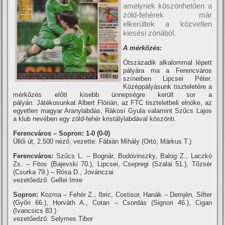
amelynek köszönhetően a
zöld-fehérek már
elkerültek a közvetlen
kiesési zónából.
A mérkőzés:
Ötszázadik alkalommal lépett
pályára ma a Ferencváros
szí­neiben Lipcsei Péter.
Középpályásunk tiszteletére a
mérkőzés előtt kisebb ünnepségre került sor a
pályán. Játékosunkat Albert Flórián, az FTC tiszteletbeli elnöke, az
egyetlen magyar Aranylabdás, Rákosi Gyula valamint Szűcs Lajos
a klub nevében egy zöld-fehér kristálylabdával köszönti.
Ferencváros – Sopron: 1-0 (0-0)
Üllői út, 2.500 néző, vezette: Fábián Mihály (Ortó, Márkus T.)
Ferencváros:
Szűcs L. – Bognár, Budovinszky, Balog Z., Laczkó
Zs. – Fitos (Bajevski 70.), Lipcsei, Csepregi (Szalai 51.), Tőzsér
(Csurka 79.) – Rósa D., Jovánczai
vezetőedző: Gellei Imre
Sopron:
Kozma – Fehér Z., Ibric, Costisor, Hanák – Demjén, Sifter
(Győri 66.), Horváth A., Cotan – Csordás (Signori 46.), Cigan
(Ivancsics 83.)
vezetőedző: Selymes Tibor