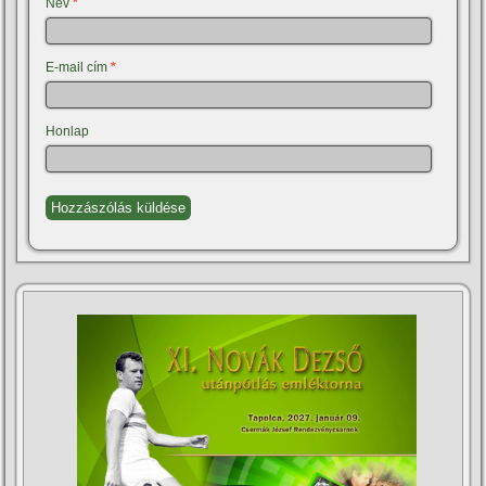
Név
*
E-mail cím
*
Honlap