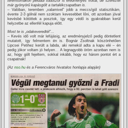
teremtornákon például többször is eredményes voltál, de szereztél
már gyönyörű kapásgólt a tartalékcsapatban is.
– Valóban, teremben „valamivel” jobb a meccs/gól statisztikám,
évente 2-3 gólnál nem szoktam kevesebbet lőni, ott azonban jóval
kevésbé kötöttek a posztok, í­gy egy védő is gyakrabban kerül
helyzetbe az ellenfél kapuja előtt.
Most te is „odakeveredtél”…
– Kevés idő volt már lefújásig, az eredményjelző pedig döntetlent
mutatott, í­gy felmentem én is. Bognár Zsoltnak köszönhetően
Lipcsei Petihez került a labda, aki remekül adta a kapu elé – én
pedig jókor voltam jó helyen… A legnagyobb öröm azonban nem is
az, hogy gólt fejeltem, sokkal inkább, hogy ez három pontot ért a
csapatnak!
(Az
nso.hu
és a Ferencváros hivatalos honlapja alapján)