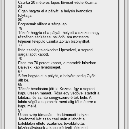
Csurka 20 méteres lapos lövését védte Kozma.
84
Cigan hagyta el a pályát, a helyén Ivancsics
folytatja.
80
Bognárnak villant a sárga lap.
79
Tőzsér hagyta el a pályát, helyett a szezon nagy
részében sérüléssel bajlódó, ám mostanra
teljesen felépülő Csurka Zoltán bizonyí­that.
77
Ibric szabálytalankodott Lipcseivel, a soproni
sárga lapot kapott.
70
Fitos ma 70 percet kapott, a maradék húszban
Bajevski kap lehetőséget.
67
Sifter hagyta el a pályát, a helyére pedig Győri
állt be.
65
Tőzsér beadására jött ki Kozma, í­gy a soproni
kapu üresen maradt. Rósa egy védővel startolt a
labdára, és szinte sóegyszerre értek bele. A
labda végül a soproniról ment alig fél méterre a
kapu mellé.
57
Újabb szép támadás – és kimaradt helyzet…
Jovánczai két szép csel után a labdát a
baloldalon elfutó Szalaihoz továbbí­totta,
középpályásunk a kapu elé í­velt, érkezett