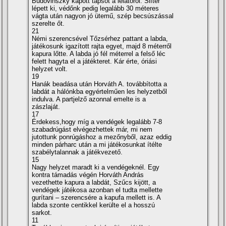
Budovinszky kapott tapsot a lelátóról: Sifter
lépett ki, védőnk pedig legalább 30 méteres
vágta után nagyon jó ütemű, szép becsúszással
szerelte őt.
21
Némi szerencsével Tőzsérhez pattant a labda,
játékosunk igazí­tott rajta egyet, majd 8 méterről
kapura lőtte. A labda jó fél méterrel a felső léc
felett hagyta el a játékteret. Kár érte, óriási
helyzet volt.
19
Hanák beadása után Horváth A. továbbí­totta a
labdát a hálónkba egyértelműen les helyzetből
indulva. A partjelző azonnal emelte is a
zászlaját.
17
Érdekess,hogy mí­g a vendégek legalább 7-8
szabadrúgást elvégezhettek már, mi nem
jutottunk ponrúgáshoz a mezőnyből, azaz eddig
minden párharc után a mi játékosunkat í­télte
szabélytalannak a játékvezető.
15
Nagy helyzet maradt ki a vendégeknél. Egy
kontra támadás végén Horváth András
vezethette kapura a labdát, Szűcs kijött, a
vendégek játékosa azonban el tudta mellette
gurí­tani – szerencsére a kapufa mellett is. A
labda szonte centikkel kerülte el a hosszú
sarkot.
11