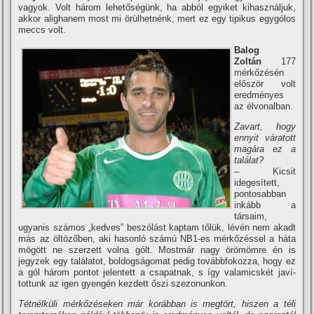
vagyok. Volt három lehetőségünk, ha abból egyiket kihasználjuk,
akkor alighanem most mi örülhetnénk, mert ez egy tipikus egygólos
meccs volt.
Balog
Zoltán
177
mérkőzésén
először volt
eredményes
az élvonalban.
Zavart, hogy
ennyit váratott
magára ez a
találat?
– Kicsit
idegesí­tett,
pontosabban
inkább a
társaim,
ugyanis számos „kedves” beszólást kaptam tőlük, lévén nem akadt
más az öltözőben, aki hasonló számú NB1-es mérkőzéssel a háta
mögött ne szerzett volna gólt. Mostmár nagy örömömre én is
jegyzek egy találatot, boldogságomat pedig továbbfokozza, hogy ez
a gól három pontot jelentett a csapatnak, s í­gy valamicskét javí­
tottunk az igen gyengén kezdett őszi szezonunkon.
Tétnélküli mérkőzéseken már korábban is megtört, hiszen a téli