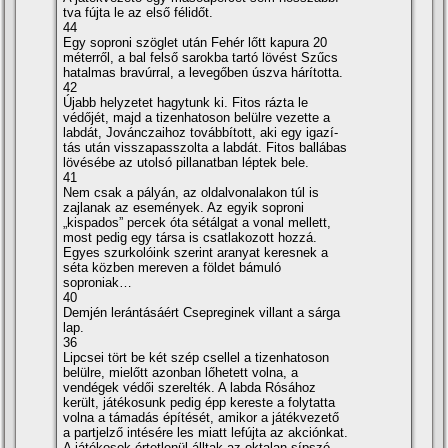
tva fújta le az első félidőt.
44
Egy soproni szöglet után Fehér lőtt kapura 20
méterről, a bal felső sarokba tartó lövést Szűcs
hatalmas bravúrral, a levegőben úszva hárí­totta.
42
Újabb helyzetet hagytunk ki. Fitos rázta le
védőjét, majd a tizenhatoson belülre vezette a
labdát, Jovánczaihoz továbbí­tott, aki egy igazí­
tás után visszapasszolta a labdát. Fitos ballábas
lövésébe az utolsó pillanatban léptek bele.
41
Nem csak a pályán, az oldalvonalakon túl is
zajlanak az események. Az egyik soproni
„kispados” percek óta sétálgat a vonal mellett,
most pedig egy társa is csatlakozott hozzá.
Egyes szurkolóink szerint aranyat keresnek a
séta közben mereven a földet bámuló
soproniak…
40
Demjén lerántásáért Csepreginek villant a sárga
lap.
36
Lipcsei tört be két szép csellel a tizenhatoson
belülre, mielőtt azonban lőhetett volna, a
vendégek védői szerelték. A labda Rósához
került, játékosunk pedig épp kereste a folytatta
volna a támadás épí­tését, amikor a játékvezető
a partjelző intésére les miatt lefújta az akciónkat.
A játékosok értetlenül álltak az oktalan sí­pszó