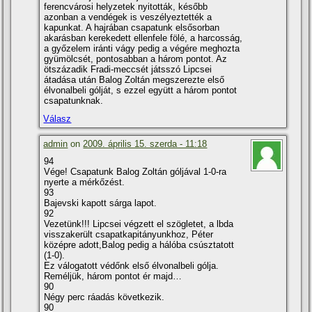
ferencvárosi helyzetek nyitották, később
azonban a vendégek is veszélyeztették a
kapunkat. A hajrában csapatunk elsősorban
akarásban kerekedett ellenfele fölé, a harcosság,
a győzelem iránti vágy pedig a végére meghozta
gyümölcsét, pontosabban a három pontot. Az
ötszázadik Fradi-meccsét játsszó Lipcsei
átadása után Balog Zoltán megszerezte első
élvonalbeli gólját, s ezzel együtt a három pontot
csapatunknak.
Válasz
admin
on
2009. április 15. szerda - 11:18
94
Vége! Csapatunk Balog Zoltán góljával 1-0-ra
nyerte a mérkőzést.
93
Bajevski kapott sárga lapot.
92
Vezetünk!!! Lipcsei végzett el szögletet, a lbda
visszakerült csapatkapitányunkhoz, Péter
középre adott,Balog pedig a hálóba csúsztatott
(1-0).
Ez válogatott védőnk első élvonalbeli gólja.
Reméljük, három pontot ér majd…
90
Négy perc ráadás következik.
90