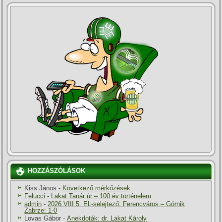
HOZZÁSZÓLÁSOK
Kiss János
-
Következő mérkőzések
Felucci
-
Lakat Tanár úr – 100 év történelem
admin
-
2026.VIII.5. EL-selejtező: Ferencváros – Górnik
Zabrze: 1-0
Lovas Gábor
-
Anekdoták: dr. Lakat Károly