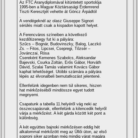
Az FTC Aranydiplomával kitüntetett sportolója
1995-ben a Magyar Köztársasági Érdemrend
Tiszti Keresztjét vehette át Göncz Árpádtól
.
A vendégeknél az olasz Giuseppe Signori
sérülés miatt csak a kispadon kapott helyet.
.
A Ferencváros szí­neiben a következő
kezdőtizenegy fut ki a pályára:
Szűcs – Bognár, Budovinszky, Balog, Laczkó
Zs. – Fitos, Lipcsei, Csepregi, Tőzsér –
Jovánczai, Rósa
Csereként Kemenes Szabolcs, Aleksandar
Bajevski, Csurka Zoltán, Erős Gábor, Horváth
Dávid, Szalai Tamás valamint Kovács Gábor
kaphat lehetőséget. Utóbbi számára a pályára
lépés az élvonalbeli bemutatkozást jelentené.
.
Ellenfelünk idegenben nem túl sikeres, hiszen
hat mérkőzéséből mindössze egyet tudott
megnyerni.
.
Csapatunk a tabella 11.helyéről vág neki az
összecsapásnak, ellenfelünk a kilencedik helyről
várja a mérkőzést. A két gárda között két pont a
különbség.
.
A két együttes bajnoki mérkőzésen eddig hét
alkalommal mérkőzött meg az Üllői úton, az első
soproni siker azonban még mindig várat magára