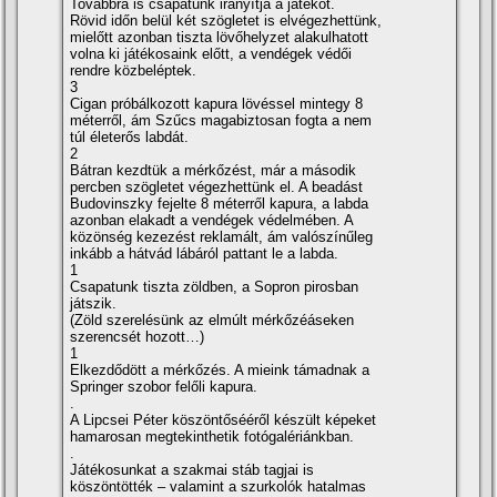
Továbbra is csapatunk irányí­tja a játékot.
Rövid időn belül két szögletet is elvégezhettünk,
mielőtt azonban tiszta lövőhelyzet alakulhatott
volna ki játékosaink előtt, a vendégek védői
rendre közbeléptek.
3
Cigan próbálkozott kapura lövéssel mintegy 8
méterről, ám Szűcs magabiztosan fogta a nem
túl életerős labdát.
2
Bátran kezdtük a mérkőzést, már a második
percben szögletet végezhettünk el. A beadást
Budovinszky fejelte 8 méterről kapura, a labda
azonban elakadt a vendégek védelmében. A
közönség kezezést reklamált, ám valószí­nűleg
inkább a hátvád lábáról pattant le a labda.
1
Csapatunk tiszta zöldben, a Sopron pirosban
játszik.
(Zöld szerelésünk az elmúlt mérkőzéáseken
szerencsét hozott…)
1
Elkezdődött a mérkőzés. A mieink támadnak a
Springer szobor felőli kapura.
.
A Lipcsei Péter köszöntősééről készült képeket
hamarosan megtekinthetik fotógalériánkban.
.
Játékosunkat a szakmai stáb tagjai is
köszöntötték – valamint a szurkolók hatalmas