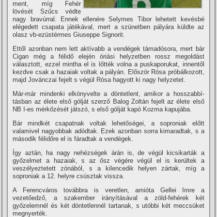
ment, mí­g Fehér
lövését Szűcs védte
nagy bravúrral. Ennek ellenére Selymes Tibor lehetett kevésbé
elégedett csapata játékával, mert a szünetben pályára küldte az
olasz vb-ezüstérmes Giuseppe Signorit.
Ettől azonban nem lett aktí­vabb a vendégek támadósora, mert bár
Cigan még a félidő elején óriási helyzetben rossz megoldást
választott, ezzel mintha el is lőtték volna a puskaporukat, innentől
kezdve csak a hazaiak voltak a pályán. Először Rósa próbálkozott,
majd Jovánczai fejelt s végül Rósa hagyott ki nagy helyzetet.
Már-már mindenki elkönyvelte a döntetlent, amikor a hosszabbí­
tásban az élete első gólját szerző Balog Zoltán fejelt az élete első
NB I-es mérkőzését játszó, s első gólját kapó Kozma kapujába.
Bár mindkét csapatnak voltak lehetőségei, a soproniak előtt
valamivel nagyobbak adódtak. Ezek azonban sorra kimaradtak, s a
második félidőre el is fáradtak a vendégek.
Így aztán, ha nagy nehézségek árán is, de végül kicsikarták a
győzelmet a hazaiak, s az ősz végére végül el is kerültek a
veszélyeztetett zónából, s a kilencedik helyen zártak, mí­g a
soproniak a 12. helyre csúsztak vissza.
A Ferencváros továbbra is veretlen, amióta Gellei Imre a
vezetőedző, a szakember irányí­tásával a zöld-fehérek két
győzelemnél és két döntetlennél tartanak, s utóbbi két meccsüket
megnyerték.