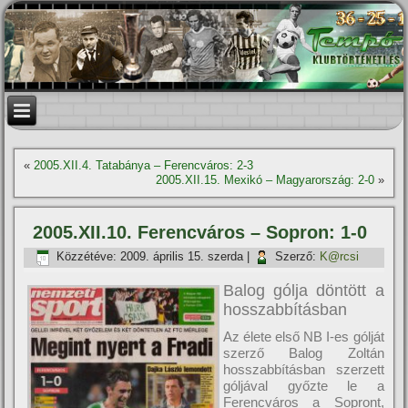
«
2005.XII.4. Tatabánya – Ferencváros: 2-3
2005.XII.15. Mexikó – Magyarország: 2-0
»
2005.XII.10. Ferencváros – Sopron: 1-0
Közzétéve:
2009. április 15. szerda
|
Szerző:
K@rcsi
Balog gólja döntött a
hosszabbí­tásban
Az élete első NB I-es gólját
szerző Balog Zoltán
hosszabbí­tásban szerzett
góljával győzte le a
Ferencváros a Sopront,