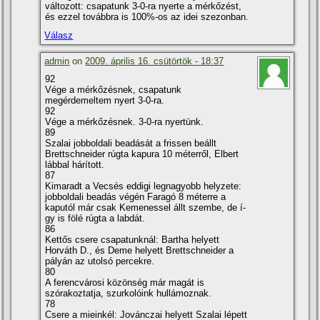
változott: csapatunk 3-0-ra nyerte a mérkőzést,
és ezzel továbbra is 100%-os az idei szezonban.
Válasz
admin
on
2009. április 16. csütörtök - 18:37
92
Vége a mérkőzésnek, csapatunk
megérdemeltem nyert 3-0-ra.
92
Vége a mérkőzésnek. 3-0-ra nyertünk.
89
Szalai jobboldali beadását a frissen beállt
Brettschneider rúgta kapura 10 méterről, Elbert
lábbal hárí­tott.
87
Kimaradt a Vecsés eddigi legnagyobb helyzete:
jobboldali beadás végén Faragó 8 méterre a
kaputól már csak Kemenessel állt szembe, de í­
gy is fölé rúgta a labdát.
86
Kettős csere csapatunknál: Bartha helyett
Horváth D., és Deme helyett Brettschneider a
pályán az utolsó percekre.
80
A ferencvárosi közönség már magát is
szórakoztatja, szurkolóink hullámoznak.
78
Csere a mieinkél: Jovánczai helyett Szalai lépett