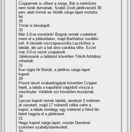
Czippernek is villant a sárga. Bár a mérkőzés
nem tűnik durvának, Szabó Zsolt játékvezető 36
perc alatt immár az ötödik sárga lapot mutatta
fel.
35
Tí­már is besárgult.
33
Már 2-0-ra vezetünk! Bognár remek cselekkel
ment el a jobboldalon, majd Barthához továbbí­
tott. A támadó visszapasszolta Laczkóhoz a
labdát, aki azt a bal alsó sarokba lőtte. Ezzel
már 2-0-ra vezet csapatunk.
Játékosaink a találatot követően Tököli Attilához
rohantak.
31
Kun rúgta fel Bartát, a játékos sárga lapot
kapott.
29
Pisont távoli szabadrúgását követően Czipper
fejelt, a labda a kapufáról vágódott vissza a
mezőnybe. Védőink ezt követően tisztáztak.
24
Lipcsei kapott remek labdát, amelyet 3 méteren
át vezetett, majd 17 méterről célba vette a
kaput; a labda mindegy egy méterrel a felső léc
felett hagyta el a játékteret.
21
Hegyi kapott sárga lapot, miután Demével
szemben szabálytalankodott.
20