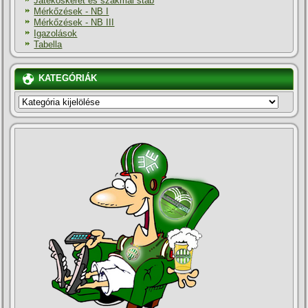
Játékoskeret és szakmai stáb
Mérkőzések - NB I
Mérkőzések - NB III
Igazolások
Tabella
KATEGÓRIÁK
KATEGÓRIÁK