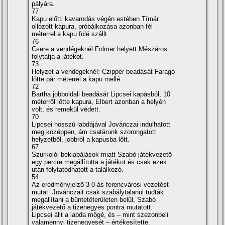
pályára.
77
Kapu előtti kavarodás végén estében Tí­már
ollózott kapura, próbálkozása azonban fél
méterrel a kapu fölé szállt.
76
Csere a vendégeknél Folmer helyett Mészáros
folytatja a játékot.
73
Helyzet a vendégeknél: Czipper beadását Faragó
lőtte pár méterrel a kapu mellé.
72
Bartha jobboldali beadását Lipcsei kapásból, 10
méterről lőtte kapura, Elbert azonban a helyén
volt, és remekül védett.
70
Lipcsei hosszú labdájával Jovánczai indulhatott
meg középpen, ám csatárunk szorongatott
helyzetből, jobbról a kapusba lőtt.
67
Szurkolói bekiabálások miatt Szabó játékvezető
egy percre megállí­totta a játékot és csak ezek
után folytatódhatott a találkozó.
54
Az eredményjelző 3-0-ás ferencvárosi vezetést
mutat. Jovánczait csak szabálytalanul tudták
megállí­tani a büntetőterületen belül, Szabó
játékvezető a tizenegyes pontra mutatott.
Lipcsei állt a labda mögé, és – mint szezonbeli
valamennyi tizenegyesét – értékesí­tette.