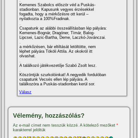
.
Kemenes Szabolcs először véd a Puskás-
stadionban. Kapusunk vegyes érzésekkel
fogadta, hogy a mérkőzésre ott kerül –
nyilatkozta a 100%Fradinak.
.
Csapatunk az alábbi összeállí­tásban lép pályára:
Kemenes-Bognár, Dragóner, Tí­már, Balog-
Lipcsei, Lazic-Bartha, Deme, Laczkó-Jovánczai.
.
a mérkőzésen, bár eltiltását letöltötte, nem
léphet pályára Tököli Attila. Az okokról itt
olvashat.
.
A találkozó játékvezetője Szabó Zsolt lesz.
.
Köszöntjük szurkolóinkat! A negyedik fordulóban
csapatunk Vecsés ellen lép pályára. A
találkozóra a Puskás-stadionban kerül sor.
Válasz
Vélemény, hozzászólás?
Az e-mail címet nem tesszük közzé.
A kötelező mezőket
*
karakterrel jelöltük