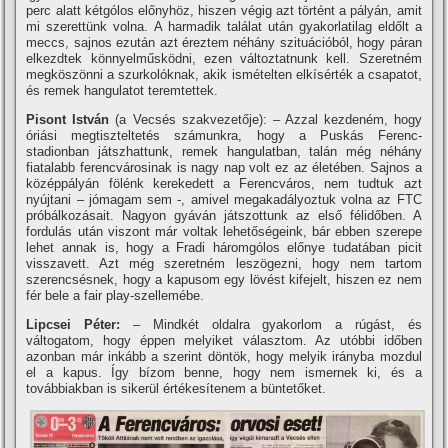
perc alatt kétgólos előnyhöz, hiszen végig azt történt a pályán, amit
mi szerettünk volna. A harmadik találat után gyakorlatilag eldőlt a
meccs, sajnos ezután azt éreztem néhány szituációból, hogy páran
elkezdtek könnyelműsködni, ezen változtatnunk kell. Szeretném
megköszönni a szurkolóknak, akik ismételten elkí­sérték a csapatot,
és remek hangulatot teremtettek.
Pisont István
(a Vecsés szakvezetője): – Azzal kezdeném, hogy
óriási megtiszteltetés számunkra, hogy a Puskás Ferenc-
stadionban játszhattunk, remek hangulatban, talán még néhány
fiatalabb ferencvárosinak is nagy nap volt ez az életében. Sajnos a
középpályán fölénk kerekedett a Ferencváros, nem tudtuk azt
nyújtani – jómagam sem -, amivel megakadályoztuk volna az FTC
próbálkozásait. Nagyon gyáván játszottunk az első félidőben. A
fordulás után viszont már voltak lehetőségeink, bár ebben szerepe
lehet annak is, hogy a Fradi háromgólos előnye tudatában picit
visszavett. Azt még szeretném leszögezni, hogy nem tartom
szerencsésnek, hogy a kapusom egy lövést kifejelt, hiszen ez nem
fér bele a fair play-szellemébe.
Lipcsei Péter:
– Mindkét oldalra gyakorlom a rúgást, és
váltogatom, hogy éppen melyiket választom. Az utóbbi időben
azonban már inkább a szerint döntök, hogy melyik irányba mozdul
el a kapus. Így bí­zom benne, hogy nem ismernek ki, és a
továbbiakban is sikerül értékesí­tenem a büntetőket.