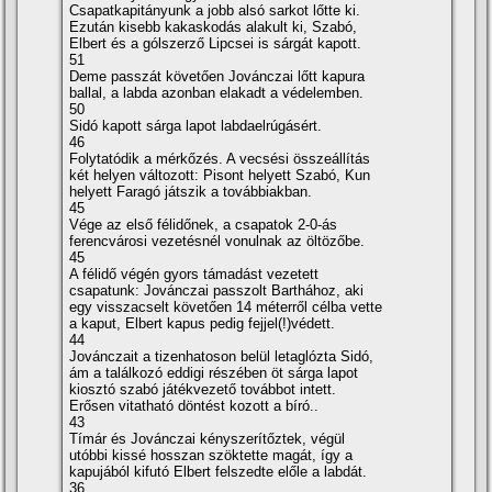
Csapatkapitányunk a jobb alsó sarkot lőtte ki.
Ezután kisebb kakaskodás alakult ki, Szabó,
Elbert és a gólszerző Lipcsei is sárgát kapott.
51
Deme passzát követően Jovánczai lőtt kapura
ballal, a labda azonban elakadt a védelemben.
50
Sidó kapott sárga lapot labdaelrúgásért.
46
Folytatódik a mérkőzés. A vecsési összeállí­tás
két helyen változott: Pisont helyett Szabó, Kun
helyett Faragó játszik a továbbiakban.
45
Vége az első félidőnek, a csapatok 2-0-ás
ferencvárosi vezetésnél vonulnak az öltözőbe.
45
A félidő végén gyors támadást vezetett
csapatunk: Jovánczai passzolt Barthához, aki
egy visszacselt követően 14 méterről célba vette
a kaput, Elbert kapus pedig fejjel(!)védett.
44
Jovánczait a tizenhatoson belül letaglózta Sidó,
ám a találkozó eddigi részében öt sárga lapot
kiosztó szabó játékvezető továbbot intett.
Erősen vitatható döntést kozott a bí­ró..
43
Tí­már és Jovánczai kényszerí­tőztek, végül
utóbbi kissé hosszan szöktette magát, í­gy a
kapujából kifutó Elbert felszedte előle a labdát.
36