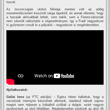
hozott.
Az összecsapás utolsó félórája mentes volt az addig
menetrendszerűen kiosztott sárga lapoktól, és annak ellenére, hogy
a hazaiak aktí­vabbak lettek, sem nekik, sem a Ferencvárosnak
nem sikerült változtatni a végeredményen, í­gy a Fradi negyedszer
is győztesen vonult le a pályáról – negyedszer is megérdemelten.
Nyilatkozatok:
Gellei Imre
(az FTC edzője): – Egész héten hallottuk, hogy a
vecsésiek mennyire készülnek ellenünk, ráadásul nálunk sajnos
megint nem teljesen a futballról szóltak a dolgok, ezért nagyon
igyekeztünk az első félidőben. Megérdemelten jutottunk az első 45