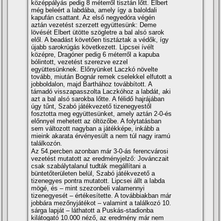
középpályás pedig 8 méterről tisztán lőtt. Elbert
még beleért a labdába, amely í­gy a baloldali
kapufán csattant. Az első negyedóra végén
aztán vezetést szerzett együttesünk: Deme
lövését Elbert ütötte szögletre a bal alsó sarok
elől. A beadást követően tisztáztak a védők, í­gy
újabb sarokrúgás következett. Lipcsei í­vélt
középre, Dragóner pedig 6 méterről a kapuba
bólintott, vezetést szerezve ezzel
együttesünknek. Előnyünket Laczkó növelte
tovább, miután Bognár remek cselekkel elfutott a
jobboldalon, majd Barthához továbbí­tott. A
támadó visszapasszolta Laczkóhoz a labdát, aki
azt a bal alsó sarokba lőtte. A félidő hajrájában
úgy tűnt, Szabó játékvezető tizenegyestől
fosztotta meg együttesünket, amely aztán 2-0-és
előnnyel mehetett az öltözőbe. A folytatásban
sem változott nagyban a játékképe, inkább a
mieink akarata érvényesült a nem túl nagy iramú
találkozón.
Az 54.percben azonban már 3-0-ás ferencvárosi
vezetést mutatott az eredményjelző: Jovánczait
csak szabálytalanul tudták megállí­tani a
büntetőterületen belül, Szabó játékvezető a
tizenegyes pontra mutatott. Lipcsei állt a labda
mögé, és – mint szezonbeli valamennyi
tizenegyesét – értékesí­tette. A továbbiakban már
jobbára mezőnyjátékot – valamint a találkozó 10.
sárga lapját – láthatott a Puskás-stadionba
kilátogató 10.000 néző, az eredmény már nem