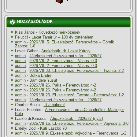
HOZZÁSZÓLÁSOK
Kiss János
-
Következő mérkőzések
Felucci
-
Lakat Tanár úr – 100 év történelem
admin
-
2026.VIII.5. EL-selejtező: Ferencváros – Górnik
Zabrze: 1-0
Lovas Gábor
-
Anekdoták: dr. Lakat Károly
admin
-
Játékoskeret és szakmai stáb – 2026/27
admin
-
2026.VIII.2. Ferencváros – Vasas: 0-0
admin
-
2026.VIII.2. Ferencváros – Vasas: 0-0
admin
-
2026.VII.30. EL-selejtező: Ferencváros – Twente: 2-2
admin
-
Botka Endre
admin
-
Bamidele Yusuf
admin
-
2026.VII.26. Paks – Ferencváros: 4-2
admin
-
2026.VII.26. Paks – Ferencváros: 4-2
admin
-
2026.VII.23. EL-selejtező: Twente – Ferencváros: 1-2
admin
-
Játékoskeret és szakmai stáb – 2026/27
Charbel Bouja
-
Itt a háboru!
Lucas Fuentes
-
A Ferencvárosi Torna Club elnökei: Mailinger
Béla
Laszlo dr.Kincses
-
Átigazolások – 2026/27 (nyár)
admin
-
2026.VII.16. EL-selejtező: Ferencváros – Vojvodina: 3-0
Erdélyi Dodi
-
Kuti László: 70
admin
-
2026.VII.9. EL-selejtező: Vojvodina – Ferencváros: 1-2