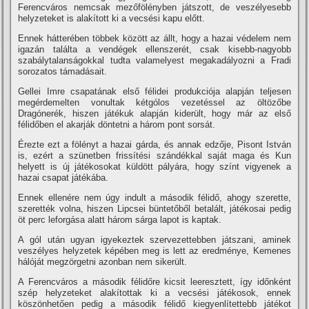
Ferencváros nemcsak mezőfölényben játszott, de veszélyesebb
helyzeteket is alakí­tott ki a vecsési kapu előtt.
Ennek hátterében többek között az állt, hogy a hazai védelem nem
igazán találta a vendégek ellenszerét, csak kisebb-nagyobb
szabálytalanságokkal tudta valamelyest megakadályozni a Fradi
sorozatos támadásait.
Gellei Imre csapatának első félidei produkciója alapján teljesen
megérdemelten vonultak kétgólos vezetéssel az öltözőbe
Dragónerék, hiszen játékuk alapján kiderült, hogy már az első
félidőben el akarják döntetni a három pont sorsát.
Érezte ezt a fölényt a hazai gárda, és annak edzője, Pisont István
is, ezért a szünetben frissí­tési szándékkal saját maga és Kun
helyett is új játékosokat küldött pályára, hogy szí­nt vigyenek a
hazai csapat játékába.
Ennek ellenére nem úgy indult a második félidő, ahogy szerette,
szerették volna, hiszen Lipcsei büntetőből betalált, játékosai pedig
öt perc leforgása alatt három sárga lapot is kaptak.
A gól után ugyan igyekeztek szervezettebben játszani, aminek
veszélyes helyzetek képében meg is lett az eredménye, Kemenes
hálóját megzörgetni azonban nem sikerült.
A Ferencváros a második félidőre kicsit leeresztett, í­gy időnként
szép helyzeteket alakí­tottak ki a vecsési játékosok, ennek
köszönhetően pedig a második félidő kiegyenlí­tettebb játékot