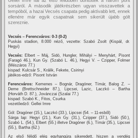
Gellei Imre fiai az első félidőben döntöttek a három pont
sorsáról. A második játékrészben ugyan visszavettek a
tempóból, a hazai Vecsés csapata pedig aktí­vabb lett, ennek
ellenére már egyik csapatnak sem sikerült újabb gólt
szereznie.
Vecsés – Ferencváros: 0-3 (0-2)
Puskás stadion, 8.000 néző, vezette: Szabó Zsolt (Kispál, dr.
Hegyi)
Vecsés:
Elbert – Máj, Sidó, Hungler, Mihályi – Menyhárt, Pisont
(Faragó 46.), Kun Gy. (Szabó L. 46.), Hegyi V. – Czipper, Folmer
(Mészáros 77.)
kispad: Kulcsár S., Králik, Fekete, Csirinyi
játékos-edző: Pisont István
Ferencváros:
Kemenes – Bognár, Dragóner, Tí­már, Balog Z. –
Deme (Brettschneider 87.), Lipcsei, Lazic, Laczkó – Bartha
(Horváth D. 87.), Jovánczai (Szalai 77.)
kispad: Szabó K., Fitos, Csurka
vezetőedző: Gellei Imre
Gól: Dragóner (15.), Laczkó (33.), Lipcsei (54. – 11-esből)
Sárga lap: Hegyi (21.), Kun Gy. (31.), Czipper (37.), Sidó (50.),
Szabó L. (54.), Elbert (55.) illetve Dragóner (6.), Tí­már (35.), Lipcsei
(55.), Bartha (62.)
Az első félidő elég egyhangúra sikeredett, hiszen a vendég