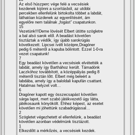
Az első húszperc vége felé a vecsésiek
kezdenek kijönni a szorí­tásból, az utóbbi
percekben ellenfelünk birtokolta többet a labdát,
láthatóan küzdenek az egyenlí­tésért, ám
egyelőre nem találnak „fogást” csapatunkon.
15
Vezetünk!!!Deme lövését Elbert ütötte szögletre
a bal alsó sarok elől. A beadást követően
tisztáztak a védők, í­gy újabb sarokrúgás
következett. Lipcsei í­vélt középre,Dragóner
pedig 6 méterről a kapuba bólintott. Ezzel 1-0-ra
vezet csapatunk!
7
Egy beadást követően a vecsésiek elvétették a
labdát, amely í­gy Barthához került. Támadónk
Laczkóhoz továbbí­tott, a középpályás pedig 8
méterről tisztán lőtt. Elbert még beleért a
labdába, amely í­gy a baloldali kapufán csattant.
Hatalmas helyzet volt…
6
Dragóner kapott egy összecsapást követően
sárga lapot, mert szabó játékvezető úgy látta,
játékosaunk könyökölt. Ehhez képest, az esetet
követően mi jöhettünk szabadrúgással…
2
Szögletet végezhetett el ellenfelünk, a beadást
követően azonban védelmünk tisztázott.
1
Elkezdőtt a mérkőzés, a vecsésiek kezdek.