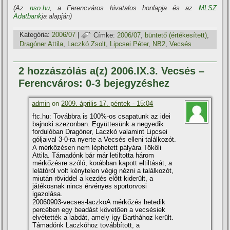
(Az
nso.hu
, a Ferencváros hivatalos honlapja és az
MLSZ
Adatbank
ja alapján)
Kategória:
2006/07
|
Címke:
2006/07
,
büntető (értékesí­tett)
,
Dragóner Attila
,
Laczkó Zsolt
,
Lipcsei Péter
,
NB2
,
Vecsés
2 hozzászólás a(z) 2006.IX.3. Vecsés –
Ferencváros: 0-3 bejegyzéshez
admin
on
2009. április 17. péntek - 15:04
ftc.hu: Továbbra is 100%-os csapatunk az idei
bajnoki szezonban. Együttesünk a negyedik
fordulóban Dragóner, Laczkó valamint Lipcsei
góljaival 3-0-ra nyerte a Vecsés elleni találkozót.
A mérkőzésen nem léphetett pályára Tököli
Attila. Támadónk bár már letiltotta három
mérkőzésre szóló, korábban kapott eltiltását, a
lelátóról volt kénytelen végig nézni a találkozót,
miután röviddel a kezdés előtt kiderült, a
játékosnak nincs érvényes sportorvosi
igazolása.
20060903-vecses-laczkoA mérkőzés hetedik
percében egy beadást követően a vecsésiek
elvétették a labdát, amely í­gy Barthához került.
Támadónk Laczkóhoz továbbí­tott, a