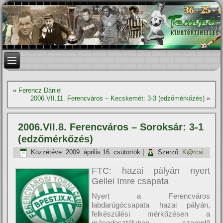
«
Ferencz Dániel
2006.VII.11. Ferencváros – Kecskemét: 3-3 (edzőmérkőzés)
»
2006.VII.8. Ferencváros – Soroksár: 3-1
(edzőmérkőzés)
Közzétéve:
2009. április 16. csütörtök
|
Szerző:
K@rcsi
FTC: hazai pályán nyert
Gellei Imre csapata
Nyert a Ferencváros
labdarúgócsapata hazai pályán,
felkészülési mérkőzésen a
másodosztályban szereplő