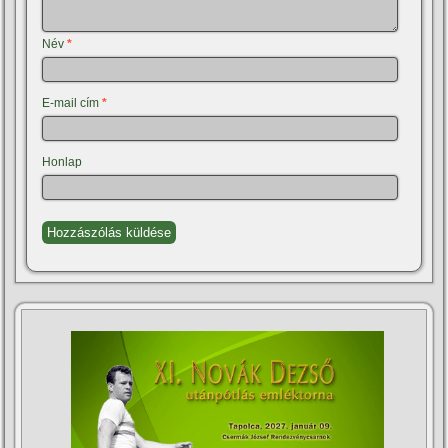
Név
*
E-mail cím
*
Honlap