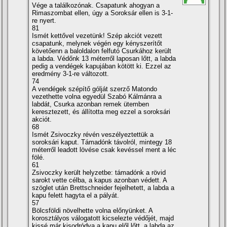
Vége a találkozónak. Csapatunk ahogyan a
Rimaszombat ellen, úgy a Soroksár ellen is 3-1-
re nyert.
81
Ismét kettővel vezetünk! Szép akciót vezett
csapatunk, melynek végén egy kényszerí­tőt
követőenn a baloldalon felfutó Csurkához került
a labda. Védőnk 13 méterről laposan lőtt, a labda
pedig a vendégek kapujában kötött ki. Ezzel az
eredmény 3-1-re változott.
74
A vendégek szépí­tő gólját szerző Matondo
vezethette volna egyedül Szabó Kálmánra a
labdát, Csurka azonban remek ütemben
keresztezett, és állí­totta meg ezzel a soroksári
akciót.
68
Ismét Zsivoczky révén veszélyeztettük a
soroksári kaput. Támadónk távolról, mintegy 18
méterről leadott lövése csak kevéssel ment a léc
fölé.
61
Zsivoczky került helyzetbe: támadónk a rövid
sarokt vette célba, a kapus azonban védett. A
szöglet után Brettschneider fejelhetett, a labda a
kapu felett hagyta el a pályát.
57
Bölcsföldi növelhette volna előnyünket. A
korosztályos válogatott kicselezte védőjét, majd
kissé már kisodródva a kapu elől lőtt, a labda az