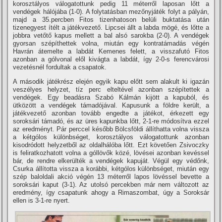
korosztályos válogatottunk pedig 11 méterről laposan lőtt a
vendégek hálójába (1-0). A folytatásban mezőnyjáték folyt a pályán,
majd a 35.percben Fitos tizenhatoson belüli buktatása után
tizenegyest í­télt a játékvezető. Lipcsei állt a labda mögé, és lőtte a
jobbra vetőtő kapus mellett a bal alsó sarokba (2-0). A vendégek
gyorsan szépí­thettek volna, miután egy kontratámadás végén
Havrán átemelte a labdát Kemenes felett, a visszafutó Fitos
azonban a gólvonal elől kivágta a labdát, í­gy 2-0-s ferencvárosi
vezetésnél fordultak a csapatok.
A második játékrész elején egyik kapu előtt sem alakult ki igazán
veszélyes helyzet, tí­z perc elteltével azonban szépí­tettek a
vendégek. Egy beadásra Szabó Kálmán kijött a kapuból, és
ütközött a vendégek támadójával. Kapusunk a földre került, a
játékvezető azonban tovább engedte a játékot, érkezett egy
soroksári támadó, és az üres kapunkba lőtt, 2-1-re módosí­tva ezzel
az eredményt. Pár perccel később Bölcsföldi állí­thatta volna vissza
a kétgólos különbséget, korosztályos válogatottunk azonban
kisodródott helyzetből az oldalhálóba lőtt. Ezt követően Zsivoczky
is feliratkozhatott volna a góllövők közé, lövései azonban kevéssel
bár, de rendre elkerülték a vendégek kapuját. Végül egy védőnk,
Csurka állí­totta vissza a korábbi, kétgólos különbséget, miután egy
szép baloldali akció végén 13 méterről lapos lövéssel bevette a
soroksári kaput (3-1). Az utolsó percekben már nem változott az
eredmény, í­gy csapatunk ahogy a Rimaszombat, úgy a Soroksár
ellen is 3-1-re nyert.