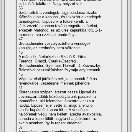
oldalhálót találta el. Nagy helyzet volt.
55
Szépí­tettek a vendégek. Egy beadásra Szabó
Kálmán kijött a kapuból, és ütközött a vendégek
támadójával. Kapusunk a földre került, a
játékvezető azonban tovább engedte a játékot,
érkezett Matondo, és az üres kapunkba lőtt, 2-1-
re módosí­tva ezzel az eredményt.
47
Brettschneider veszélyeztette a vendégek
kapuját, az eredmény nem változott.
46
A második játékrészben Szabó K.-Fitos,
Ferencz, Graszl, Csurka-Csepregi,
Brettschneider, Gyömbér, Horváth D.-Zsivoczky,
Bölcsföldi összeállí­tásban folytatja együttesünk.
45
Vége az első játékrésznek, a csapatok 2-0-ás
ferencvárosi vezetésnél mennek pihenőre.
41
Kisterületen szépen játszott össze Lipcsei és
Jovánczai. Előbb középpályásunk passzolt a
támadóhoz, aki felemelve játszotta vissza a
labdát. Lipcsei fejjel vette át, majd a lehulló
labdát kapásból kapura lőtte. A vendégek
hálóőrének végül nem kellett játékba avatkoznia,
a labda a kapu fölött hagyta el a játékteret, az
akció azonban í­gy is tapsot érdemelt.
37
A vendégek kontratámadása végén Havránhoz