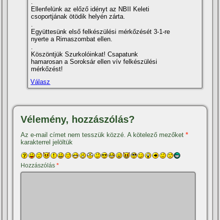
.
Ellenfelünk az előző idényt az NBII Keleti
csoportjának ötödik helyén zárta.
.
Együttesünk első felkészülési mérkőzését 3-1-re
nyerte a Rimaszombat ellen.
.
Köszöntjük Szurkolóinkat! Csapatunk
hamarosan a Soroksár ellen ví­v felkészülési
mérkőzést!
Válasz
Vélemény, hozzászólás?
Az e-mail címet nem tesszük közzé.
A kötelező mezőket
*
karakterrel jelöltük
Hozzászólás
*