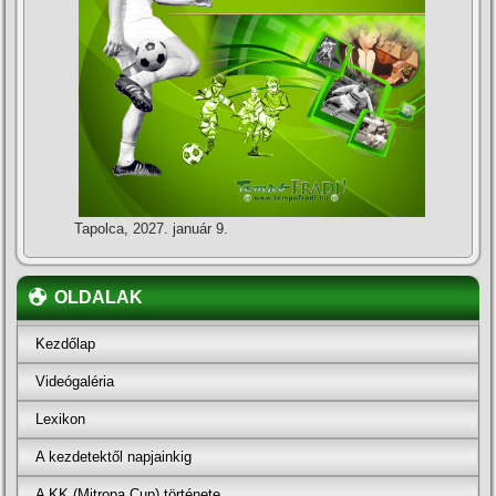
Tapolca, 2027. január 9.
OLDALAK
Kezdőlap
Videógaléria
Lexikon
A kezdetektől napjainkig
A KK (Mitropa Cup) története