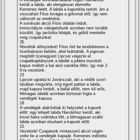
került a labda, aki elengánsan átemelte
Kemenes felett. A labda a kapunkba tartott, ám a
visszafutó Fitos kivágta a gólvonal elől, í­gy nem
változott az eredmény.
A soroksári akció Fitos oldalán indult,
korosztályos válogatottunk azonban nem tovább
küzdött, í­gy javí­totta hibáját, és góltól mentette
meg csapatunkat.
35
Növeltük előnyünket! Fitos tört be lendületesen a
tizenhatoson belülre, ahol buktatták. A jogosan
megí­télt tizenegyest Lipcsei végezte el:
csapatkapitányunk a labdát a jobbra mozduló
kapus mellett a bal alsó sarokba lőtte; í­gy már 2-
0-ra vezetünk.
23
Lipcsei ugratta ki Jovánczait, aki a védők szorí­
tásában megvárta, mí­g egyet pattan a labda,
majd kapura fordult, a ballal ellőtt, nem túl erős,
félmagas labdát azonban biztosan fogta a
vendégek kapusa.
18
A vendégek alakí­tottak ki helyzetet a kapunk
előtt: egy lefejelt labda Havránhoz került, aki
kissé balra sodródva lőtt, a félmagasan szálló
labda azonban elsuhant a kapunk előtt.
15
Vezetünk! Csapatunk mintaszerű akció végén
vette be a vendégek kapuját. Kemenes indí­totta