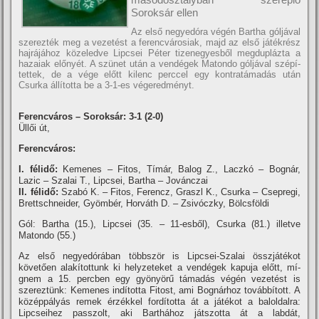
Soroksár ellen
Az első negyedóra végén Bartha góljával
szerezték meg a vezetést a ferencvárosiak, majd az első játékrész
hajrájához közeledve Lipcsei Péter tizenegyesből megduplázta a
hazaiak előnyét. A szünet után a vendégek Matondo góljával szépí­
tettek, de a vége előtt kilenc perccel egy kontratámadás után
Csurka állí­totta be a 3-1-es végeredményt.
Ferencváros – Soroksár: 3-1 (2-0)
Üllői út,
Ferencváros:
I. félidő:
Kemenes – Fitos, Tí­már, Balog Z., Laczkó – Bognár,
Lazic – Szalai T., Lipcsei, Bartha – Jovánczai
II. félidő:
Szabó K. – Fitos, Ferencz, Graszl K., Csurka – Csepregi,
Brettschneider, Gyömbér, Horváth D. – Zsivóczky, Bölcsföldi
Gól: Bartha (15.), Lipcsei (35. – 11-esből), Csurka (81.) illetve
Matondo (55.)
Az első negyedórában többször is Lipcsei-Szalai összjátékot
követően alakí­tottunk ki helyzeteket a vendégek kapuja előtt, mí­
gnem a 15. percben egy gyönyörű támadás végén vezetést is
szereztünk: Kemenes indí­totta Fitost, ami Bognárhoz továbbí­tott. A
középpályás remek érzékkel fordí­totta át a játékot a baloldalra:
Lipcseihez passzolt, aki Barthához játszotta át a labdát,