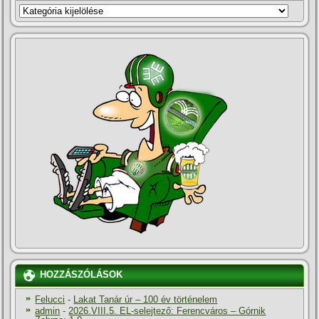
KATEGÓRIÁK
HOZZÁSZÓLÁSOK
Felucci
-
Lakat Tanár úr – 100 év történelem
admin
-
2026.VIII.5. EL-selejtező: Ferencváros – Górnik