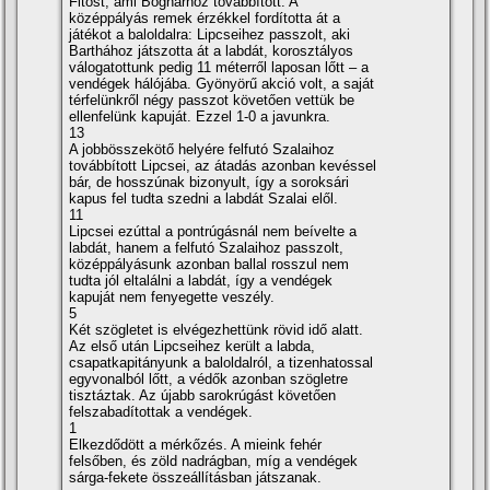
Fitost, ami Bognárhoz továbbí­tott. A
középpályás remek érzékkel fordí­totta át a
játékot a baloldalra: Lipcseihez passzolt, aki
Barthához játszotta át a labdát, korosztályos
válogatottunk pedig 11 méterről laposan lőtt – a
vendégek hálójába. Gyönyörű akció volt, a saját
térfelünkről négy passzot követően vettük be
ellenfelünk kapuját. Ezzel 1-0 a javunkra.
13
A jobbösszekötő helyére felfutó Szalaihoz
továbbí­tott Lipcsei, az átadás azonban kevéssel
bár, de hosszúnak bizonyult, í­gy a soroksári
kapus fel tudta szedni a labdát Szalai elől.
11
Lipcsei ezúttal a pontrúgásnál nem beí­velte a
labdát, hanem a felfutó Szalaihoz passzolt,
középpályásunk azonban ballal rosszul nem
tudta jól eltalálni a labdát, í­gy a vendégek
kapuját nem fenyegette veszély.
5
Két szögletet is elvégezhettünk rövid idő alatt.
Az első után Lipcseihez került a labda,
csapatkapitányunk a baloldalról, a tizenhatossal
egyvonalból lőtt, a védők azonban szögletre
tisztáztak. Az újabb sarokrúgást követően
felszabadí­tottak a vendégek.
1
Elkezdődött a mérkőzés. A mieink fehér
felsőben, és zöld nadrágban, mí­g a vendégek
sárga-fekete összeállí­tásban játszanak.