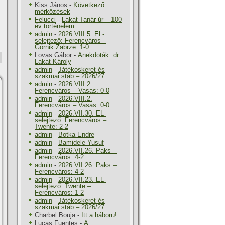
Kiss János
-
Következő
mérkőzések
Felucci
-
Lakat Tanár úr – 100
év történelem
admin
-
2026.VIII.5. EL-
selejtező: Ferencváros –
Górnik Zabrze: 1-0
Lovas Gábor
-
Anekdoták: dr.
Lakat Károly
admin
-
Játékoskeret és
szakmai stáb – 2026/27
admin
-
2026.VIII.2.
Ferencváros – Vasas: 0-0
admin
-
2026.VIII.2.
Ferencváros – Vasas: 0-0
admin
-
2026.VII.30. EL-
selejtező: Ferencváros –
Twente: 2-2
admin
-
Botka Endre
admin
-
Bamidele Yusuf
admin
-
2026.VII.26. Paks –
Ferencváros: 4-2
admin
-
2026.VII.26. Paks –
Ferencváros: 4-2
admin
-
2026.VII.23. EL-
selejtező: Twente –
Ferencváros: 1-2
admin
-
Játékoskeret és
szakmai stáb – 2026/27
Charbel Bouja
-
Itt a háboru!
Lucas Fuentes
-
A