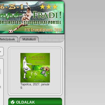
Mérkőzések
Múltidéző
»
Tapolca, 2027. január
t
9.
OLDALAK