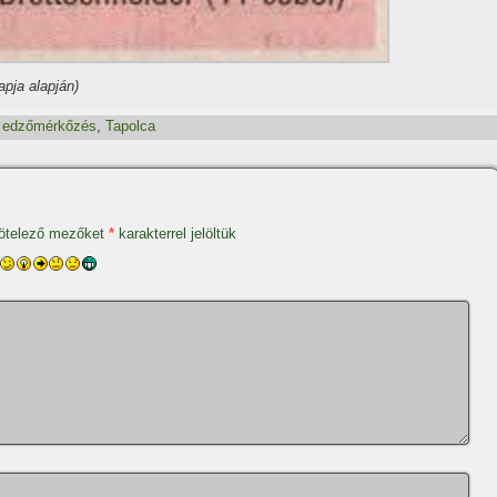
apja alapján)
,
edzőmérkőzés
,
Tapolca
ötelező mezőket
*
karakterrel jelöltük