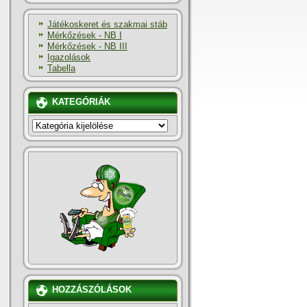
Játékoskeret és szakmai stáb
Mérkőzések - NB I
Mérkőzések - NB III
Igazolások
Tabella
KATEGÓRIÁK
KATEGÓRIÁK
HOZZÁSZÓLÁSOK