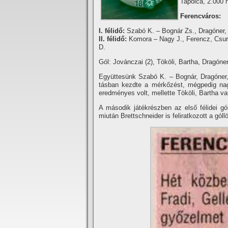
Tapolca, 2.000 
Ferencváros:
I. félidő:
Szabó K. – Bognár Zs., Dragóner, T
II. félidő:
Komora – Nagy J., Ferencz, Csurka
D.
Gól: Jovánczai (2), Tököli, Bartha, Dragóner
Együttesünk Szabó K. – Bognár, Dragóner, 
tásban kezdte a mérkőzést, mégpedig nagy
eredményes volt, mellette Tököli, Bartha va
A második játékrészben az első félidei g
miután Brettschneider is feliratkozott a gól