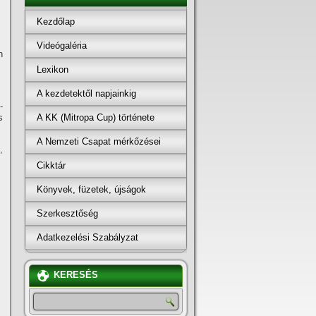
Kezdőlap
Videógaléria
h
Lexikon
A kezdetektől napjainkig
­
A KK (Mitropa Cup) története
s
A Nemzeti Csapat mérkőzései
,
Cikktár
Könyvek, füzetek, újságok
Szerkesztőség
Adatkezelési Szabályzat
KERESÉS