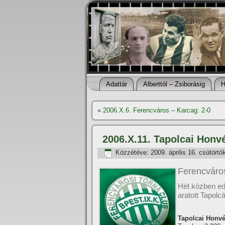
Adattár
Alberttól – Zsiborásig
H
«
2006.X.6. Ferencváros – Karcag: 2-0
2006.X.11. Tapolcai Honv
Közzétéve:
2009. április 16. csütörtö
Ferencváros
Hét közben ed
aratott Tapolc
Tapolcai Honvé