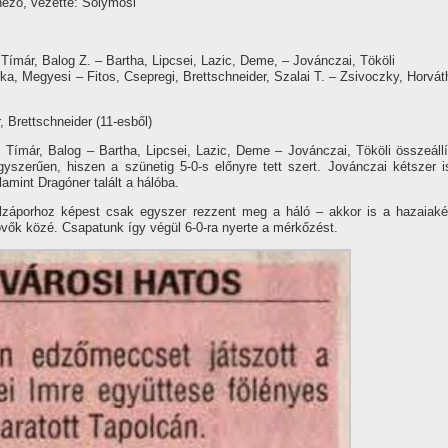
néző, vezette: Solymosi
í­már, Balog Z. – Bartha, Lipcsei, Lazic, Deme, – Jovánczai, Tököli
, Megyesi – Fitos, Csepregi, Brettschneider, Szalai T. – Zsivoczky, Horvát
, Brettschneider (11-esből)
Tí­már, Balog – Bartha, Lipcsei, Lazic, Deme – Jovánczai, Tököli összeállí
szerűen, hiszen a szünetig 5-0-s előnyre tett szert. Jovánczai kétszer i
lamint Dragóner talált a hálóba.
ólzáporhoz képest csak egyszer rezzent meg a háló – akkor is a hazaiaké
lövők közé. Csapatunk í­gy végül 6-0-ra nyerte a mérkőzést.