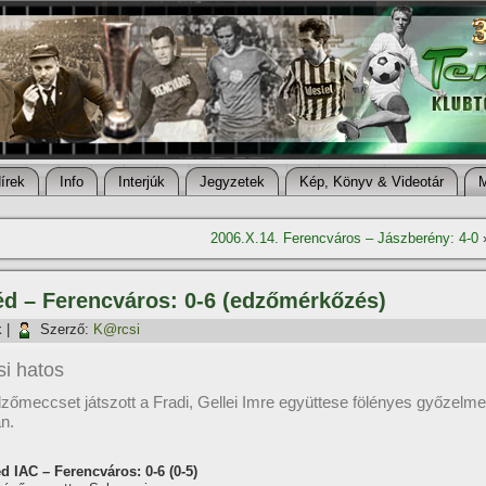
í­rek
Info
Interjúk
Jegyzetek
Kép, Könyv & Videotár
2006.X.14. Ferencváros – Jászberény: 4-0
éd – Ferencváros: 0-6 (edzőmérkőzés)
k
|
Szerző:
K@rcsi
i hatos
zőmeccset játszott a Fradi, Gellei Imre együttese fölényes győzelme
án.
d IAC – Ferencváros: 0-6 (0-5)