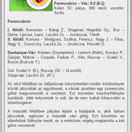
Ferencváros – Vác: 0-2 (0-1)
Kelen SC pálya, 300 néző, vezette:
Szőts
Ferencváros:
I. félidő:
Kemenes – Balog Z., Dragóner, Hegedűs Gy., Buz –
Deme, Lipcsei, Lazic, Laczkó Zs. – Jovánczai, Tököli
II. félidő:
Komora – Medgyesi, Szálkai, Ferencz, Nagy J. – Fitos,
Nagy S., Zsivoczky, Laczkó Zs. – Jovánczai, Horváth D.
Dunkanyar-Vác:
Köteles (Szentpéteri) – Lettrich (Ráthi), Kovács P.,
Gáspár, Makrai – Csopaki, Farkas P., Vén, Rusvay – Szabó V.,
Bozori (Kulcsár T.)
Gól: Szabó V. (9.), Rusvay (52. – 11-esből)
Sárga lap: Laczkó Zs. (47.)
Az első félidőben az időjárásnak köszönhetően irreális körülmények
között játszottak az együttesek, a váciak azonban egy szerencsés
góllal megszerezték a vezetést. Ezt követően mezőnyfölénybe
kerültünk, több helyzetünk is volt, de de nem tudtuk kihasználni a
lehetőségeket.
A második félidőben pályára léptek a fiataljaink is, akik bátran
játszottak, egészen a második váci gólig. Ezt követően az
ellenfelünk fölénybe került, és a mérkőzés végéig megtartotta a két
gólos vezetését.