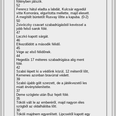
fölényben játszik.
52
Ferencz hátul eladta a labdát, Kulcsár egyedül
vitte Komorára, elgurí­totta mellette, majd elesett.
A megí­télt büntetőt Rusvay lőtte a kapuba. (0-2)
50
Zsivóczky csavart szabadrúgásból kevéssel a
jobb felső sarok fölé.
47
Laczkó kapott sárgát.
46
Elkezdődött a második félidő.
45
Vége az első félidőnek.
44
Hegedűs 17 méteres szabadrúgása alig ment
fölé.
42
Szabó lépett ki a védőink közül, 12 méterről lőtt,
Kemenes azonban bravúrral védett.
39
Szabó újabb gólt szerzett, de a játékvezető les
miatt érvénytelení­tette.
37
Deme szöglete után Buz fejelt fölé.
35
Tököli vált le az emberéről, majd nagyon éles
szögből az oldalhálóba lőtt.
30
Tököli majdnem egyenlí­tett. Lipcseitől kapott egy