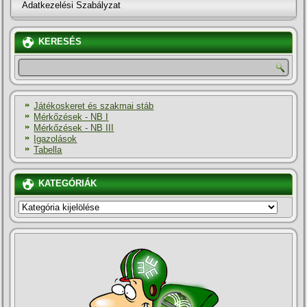
Adatkezelési Szabályzat
KERESÉS
Játékoskeret és szakmai stáb
Mérkőzések - NB I
Mérkőzések - NB III
Igazolások
Tabella
KATEGÓRIÁK
KATEGÓRIÁK