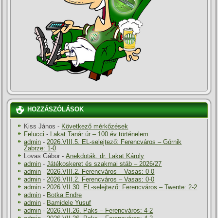
HOZZÁSZÓLÁSOK
Kiss János
-
Következő mérkőzések
Felucci
-
Lakat Tanár úr – 100 év történelem
admin
-
2026.VIII.5. EL-selejtező: Ferencváros – Górnik
Zabrze: 1-0
Lovas Gábor
-
Anekdoták: dr. Lakat Károly
admin
-
Játékoskeret és szakmai stáb – 2026/27
admin
-
2026.VIII.2. Ferencváros – Vasas: 0-0
admin
-
2026.VIII.2. Ferencváros – Vasas: 0-0
admin
-
2026.VII.30. EL-selejtező: Ferencváros – Twente: 2-2
admin
-
Botka Endre
admin
-
Bamidele Yusuf
admin
-
2026.VII.26. Paks – Ferencváros: 4-2