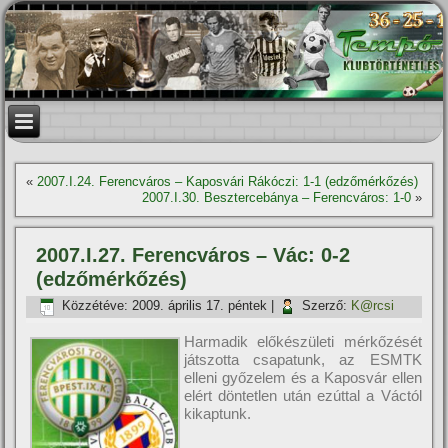
«
2007.I.24. Ferencváros – Kaposvári Rákóczi: 1-1 (edzőmérkőzés)
2007.I.30. Besztercebánya – Ferencváros: 1-0
»
2007.I.27. Ferencváros – Vác: 0-2
(edzőmérkőzés)
Közzétéve:
2009. április 17. péntek
|
Szerző:
K@rcsi
Harmadik előkészületi mérkőzését
játszotta csapatunk, az ESMTK
elleni győzelem és a Kaposvár ellen
elért döntetlen után ezúttal a Váctól
kikaptunk.