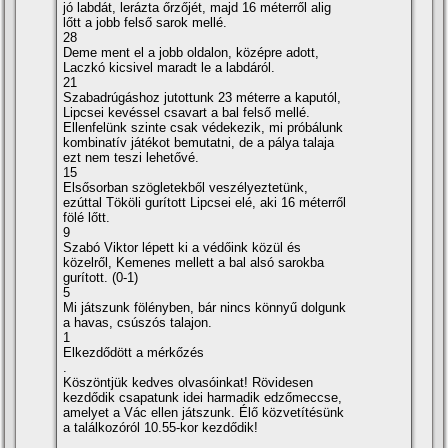
jó labdát, lerázta őrzőjét, majd 16 méterről alig
lőtt a jobb felső sarok mellé.
28
Deme ment el a jobb oldalon, középre adott,
Laczkó kicsivel maradt le a labdáról.
21
Szabadrúgáshoz jutottunk 23 méterre a kaputól,
Lipcsei kevéssel csavart a bal felső mellé.
Ellenfelünk szinte csak védekezik, mi próbálunk
kombinatí­v játékot bemutatni, de a pálya talaja
ezt nem teszi lehetővé.
15
Elsősorban szögletekből veszélyeztetünk,
ezúttal Tököli gurí­tott Lipcsei elé, aki 16 méterről
fölé lőtt.
9
Szabó Viktor lépett ki a védőink közül és
közelről, Kemenes mellett a bal alsó sarokba
gurí­tott. (0-1)
5
Mi játszunk fölényben, bár nincs könnyű dolgunk
a havas, csúszós talajon.
1
Elkezdődött a mérkőzés
.
Köszöntjük kedves olvasóinkat! Rövidesen
kezdődik csapatunk idei harmadik edzőmeccse,
amelyet a Vác ellen játszunk. Élő közvetí­tésünk
a találkozóról 10.55-kor kezdődik!