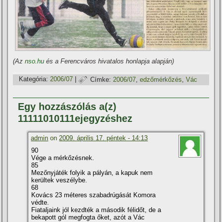
(Az
nso.hu
és a Ferencváros hivatalos honlapja alapján)
Kategória:
2006/07
|
Címke:
2006/07
,
edzőmérkőzés
,
Vác
Egy hozzászólás a(z)
11111010111ejegyzéshez
admin
on
2009. április 17. péntek - 14:13
90
Vége a mérkőzésnek.
85
Mezőnyjáték folyik a pályán, a kapuk nem
kerültek veszélybe.
68
Kovács 23 méteres szabadrúgását Komora
védte.
Fiataljaink jól kezdték a második félidőt, de a
bekapott gól megfogta őket, azót a Vác