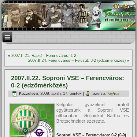
«
2007.II.21. Rapid – Ferencváros: 1-2
2007.II.24. Ferencváros – Felcsút: 3-2 (edzőmérkőzés)
»
2007.II.22. Soproni VSE – Ferencváros:
0-2 (edzőmérkőzés)
Közzétéve:
2009. április 17. péntek
|
Szerző:
K@rcsi
Kétgólos győzelmet aratott
együttesünk a Soproni VSE
otthonában. Góljainkat Bartha és
Brettschneider szerezte.
Soproni VSE – Ferencváros: 0-2 (0-0)