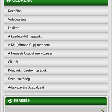
OLDALAK
Kezdőlap
Videógaléria
Lexikon
A kezdetektől napjainkig
A KK (Mitropa Cup) története
A Nemzeti Csapat mérkőzései
Cikktár
Könyvek, füzetek, újságok
Szerkesztőség
Adatkezelési Szabályzat
KERESÉS