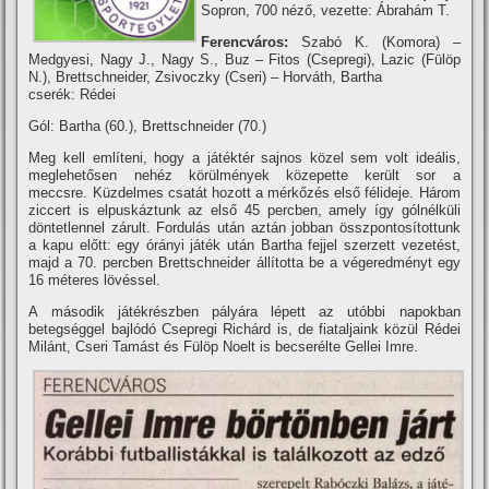
Sopron, 700 néző, vezette: Ábrahám T.
Ferencváros:
Szabó K. (Komora) –
Medgyesi, Nagy J., Nagy S., Buz – Fitos (Csepregi), Lazic (Fülöp
N.), Brettschneider, Zsivoczky (Cseri) – Horváth, Bartha
cserék: Rédei
Gól: Bartha (60.), Brettschneider (70.)
Meg kell emlí­teni, hogy a játéktér sajnos közel sem volt ideális,
meglehetősen nehéz körülmények közepette került sor a
meccsre. Küzdelmes csatát hozott a mérkőzés első félideje. Három
ziccert is elpuskáztunk az első 45 percben, amely í­gy gólnélküli
döntetlennel zárult. Fordulás után aztán jobban összpontosí­tottunk
a kapu előtt: egy órányi játék után Bartha fejjel szerzett vezetést,
majd a 70. percben Brettschneider állí­totta be a végeredményt egy
16 méteres lövéssel.
A második játékrészben pályára lépett az utóbbi napokban
betegséggel bajlódó Csepregi Richárd is, de fiataljaink közül Rédei
Milánt, Cseri Tamást és Fülöp Noelt is becserélte Gellei Imre.