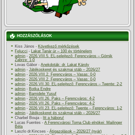
HOZZÁSZÓLÁSOK
Kiss János
-
Következő mérkőzések
Felucci
-
Lakat Tanár úr – 100 év történelem
admin
-
2026.VIII.5. EL-selejtező: Ferencváros – Górnik
Zabrze: 1-0
Lovas Gábor
-
Anekdoták: dr. Lakat Károly
admin
-
Játékoskeret és szakmai stáb – 2026/27
admin
-
2026.VIII.2. Ferencváros – Vasas: 0-0
admin
-
2026.VIII.2. Ferencváros – Vasas: 0-0
admin
-
2026.VII.30. EL-selejtező: Ferencváros – Twente: 2-2
admin
-
Botka Endre
admin
-
Bamidele Yusuf
admin
-
2026.VII.26. Paks – Ferencváros: 4-2
admin
-
2026.VII.26. Paks – Ferencváros: 4-2
admin
-
2026.VII.23. EL-selejtező: Twente – Ferencváros: 1-2
admin
-
Játékoskeret és szakmai stáb – 2026/27
Charbel Bouja
-
Itt a háboru!
Lucas Fuentes
-
A Ferencvárosi Torna Club elnökei: Mailinger
Béla
Laszlo dr.Kincses
-
Átigazolások – 2026/27 (nyár)