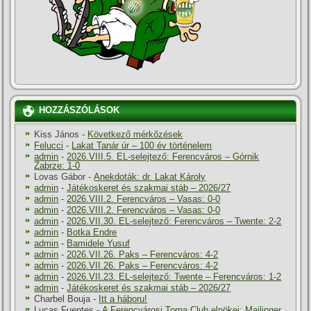
HOZZÁSZÓLÁSOK
Kiss János
-
Következő mérkőzések
Felucci
-
Lakat Tanár úr – 100 év történelem
admin
-
2026.VIII.5. EL-selejtező: Ferencváros – Górnik
Zabrze: 1-0
Lovas Gábor
-
Anekdoták: dr. Lakat Károly
admin
-
Játékoskeret és szakmai stáb – 2026/27
admin
-
2026.VIII.2. Ferencváros – Vasas: 0-0
admin
-
2026.VIII.2. Ferencváros – Vasas: 0-0
admin
-
2026.VII.30. EL-selejtező: Ferencváros – Twente: 2-2
admin
-
Botka Endre
admin
-
Bamidele Yusuf
admin
-
2026.VII.26. Paks – Ferencváros: 4-2
admin
-
2026.VII.26. Paks – Ferencváros: 4-2
admin
-
2026.VII.23. EL-selejtező: Twente – Ferencváros: 1-2
admin
-
Játékoskeret és szakmai stáb – 2026/27
Charbel Bouja
-
Itt a háboru!
Lucas Fuentes
-
A Ferencvárosi Torna Club elnökei: Mailinger