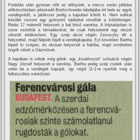
Fordulás után gyorsan nőtt az előnyünk, a meccs során jobbára
előkészí­tésben jeleskedő Brettschneider labdájába ért bele az egyik
vendégvédő, a játékszer pedig a kapuban kötött ki. Nem sokkal
később viszont egy gyönyörű találattal növeltük a különbséget:
Rédei 17 méterről helyezett a bal felső sarokba. A folytatásban is
sorra vezettük a támadásokat, de csak helyzeteink egy részét
sikerült értékesí­teni. Egy szép akció végén Zsivoczky élt a
helyzettel, majd Ndjodo fejelt a vendégkapuba. Ezt követően Bartha
lépett ki szépen, és okosan helyezett a hálóba, majd ismételten
öngólt vétett a Gázművek.
A hajrában is voltak még gólok: egy „kisakkozott” szituáció végén
Nagy József helyezett a sarokba, Bartha pedig szép cselek után
vette be a vendégek kapuját, í­gy végül 11-1-re nyertük meg a
felkészülési mérkőzést.