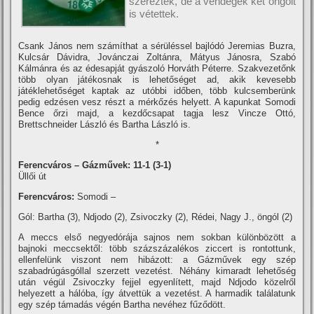
szerezték, de a vendégek két öngólt
is vétettek.
Csank János nem számí­that a sérüléssel bajlódó Jeremias Buzra,
Kulcsár Dávidra, Jovánczai Zoltánra, Mátyus Jánosra, Szabó
Kálmánra és az édesapját gyászoló Horváth Péterre. Szakvezetőnk
több olyan játékosnak is lehetőséget ad, akik kevesebb
játéklehetőséget kaptak az utóbbi időben, több kulcsemberünk
pedig edzésen vesz részt a mérkőzés helyett. A kapunkat Somodi
Bence őrzi majd, a kezdőcsapat tagja lesz Vincze Ottó,
Brettschneider László és Bartha László is.
*
Ferencváros – Gázművek: 11-1 (3-1)
Üllői út
Ferencváros:
Somodi –
Gól: Bartha (3), Ndjodo (2), Zsivoczky (2), Rédei, Nagy J., öngól (2)
A meccs első negyedórája sajnos nem sokban különbözött a
bajnoki meccsektől: több százszázalékos ziccert is rontottunk,
ellenfelünk viszont nem hibázott: a Gázművek egy szép
szabadrúgásgóllal szerzett vezetést. Néhány kimaradt lehetőség
után végül Zsivoczky fejjel egyenlí­tett, majd Ndjodo közelről
helyezett a hálóba, í­gy átvettük a vezetést. A harmadik találatunk
egy szép támadás végén Bartha nevéhez fűződött.