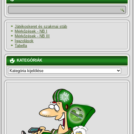
Játékoskeret és szakmai stáb
Mérkőzések - NB I
Mérkőzések - NB III
Igazolások
Tabella
KATEGÓRIÁK
KATEGÓRIÁK