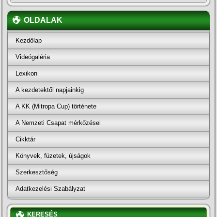
OLDALAK
Kezdőlap
Videógaléria
Lexikon
A kezdetektől napjainkig
A KK (Mitropa Cup) története
A Nemzeti Csapat mérkőzései
Cikktár
Könyvek, füzetek, újságok
Szerkesztőség
Adatkezelési Szabályzat
KERESÉS