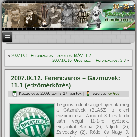
«
2007.IX.8. Ferencváros – Szolnoki MÁV: 1-2
2007.IX.15. Orosháza – Ferencváros: 3-3
»
2007.IX.12. Ferencváros – Gázművek:
11-1 (edzőmérkőzés)
Közzétéve:
2009. április 17. péntek
|
Szerző:
K@rcsi
Tí­zgólos különbséggel nyertük meg
a Gázművek (BLASZ I.) elleni
edzőmeccset. A mieink 3-1-es félidő
után végül 11-1-re győztek.
Góljainkat Bartha (3), Ndjodo (2),
Zsivoczky (2), Rédei és Nagy J.