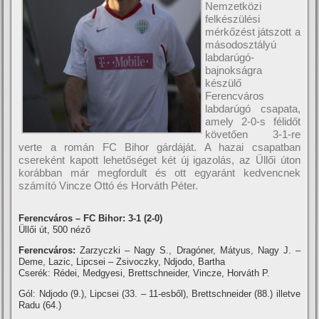
Nemzetközi
felkészülési
mérkőzést játszott a
másodosztályú
labdarúgó-
bajnokságra
készülő
Ferencváros
labdarúgó csapata,
amely 2-0-s félidőt
követően 3-1-re
verte a román FC Bihor gárdáját. A hazai csapatban
csereként kapott lehetőséget két új igazolás, az Üllői úton
korábban már megfordult és ott egyaránt kedvencnek
számí­tó Vincze Ottó és Horváth Péter.
Ferencváros – FC Bihor: 3-1 (2-0)
Üllői út, 500 néző
Ferencváros:
Zarzyczki – Nagy S., Dragóner, Mátyus, Nagy J. –
Deme, Lazic, Lipcsei – Zsivoczky, Ndjodo, Bartha
Cserék: Rédei, Medgyesi, Brettschneider, Vincze, Horváth P.
Gól: Ndjodo (9.), Lipcsei (33. – 11-esből), Brettschneider (88.) illetve
Radu (64.)