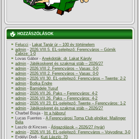
HOZZÁSZÓLÁSOK
Felucci
-
Lakat Tanár úr – 100 év történelem
admin
-
2026.VIII.5. EL-selejtező: Ferencváros – Górnik
Zabrze: 1-0
Lovas Gábor
-
Anekdoták: dr. Lakat Károly
admin
-
Játékoskeret és szakmai stáb – 2026/27
admin
-
2026.VIII.2. Ferencváros – Vasas: 0-0
admin
-
2026.VIII.2. Ferencváros – Vasas: 0-0
admin
-
2026.VII.30. EL-selejtező: Ferencváros – Twente: 2-2
admin
-
Botka Endre
admin
-
Bamidele Yusuf
admin
-
2026.VII.26. Paks – Ferencváros: 4-2
admin
-
2026.VII.26. Paks – Ferencváros: 4-2
admin
-
2026.VII.23. EL-selejtező: Twente – Ferencváros: 1-2
admin
-
Játékoskeret és szakmai stáb – 2026/27
Charbel Bouja
-
Itt a háboru!
Lucas Fuentes
-
A Ferencvárosi Torna Club elnökei: Mailinger
Béla
Laszlo dr.Kincses
-
Átigazolások – 2026/27 (nyár)
admin
-
2026.VII.16. EL-selejtező: Ferencváros – Vojvodina: 3-0
Erdélyi Dodi
-
Kuti László: 70