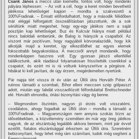
Csank János
a meccs után kiemelte, fontos volt, hogy mindenki
pályára léphessen: – Az volt a cél, hogy a keret minden bevethető
játékosa lehetőséget kapjon – mondta a szakvezető a
100%Fradinak. – Emiatt előfordulhatott, hogy a második félidőben
már eléggé felforgatott összeállí­tásban játszottunk, de a sok
sérültünk miatt megeshet, hogy egy-egy játékos nem a saját
posztján kap lehetőséget. Buz és Kulcsár hiánya miatt például
nincs baloldali emberünk, de Balog is hiányzik a csapatból. Az
viszont már pozití­vum, hogy nagyjából körvonalazódik, hogy kik
alkotják majd a keretet, í­gy elkezdődhet az egyes elemek
fokozottabb begyakorolása. A meccsről annyit mondanék, hogy
mindenképpen hasznos volt. Egy gyorsan játszó ellenféllel
találkoztunk, akik ráadásul folyamatosan frissí­tették cserékkel a
csapatot, és ezért mi is rá voltunk kényszerí­tve a pörgésre. A
hibákat ki kell javí­tani, de úgy érzem, megérdemelten nyertünk.
Pár napja tért vissza öt év után az Üllői útra Horváth Péter. A
rutinos támadó a szombati, Bihor elleni meccsen szép gólpasszt
adott, miután egy labdát visszaollózott félfordulattal Brettschneider
elé. Horváth elmondta, óriási bizonyí­tási vágy ég benne.
– Megmondom őszintén, nagyon jó érzés volt visszatérni,
csodálatos, ahogy fogadtak az Üllői úton – mondta a támadó a
100%Fradinak. – Magyarországon nem annyira szokás bí­zni az
idősebbekben, a közvélemény szemében én már egy öreg játékos
vagyok, de az elszántság legalább akkora bennem, mint pár évvel
ezelőtt, fiatalos elszántsággal érkeztem az Üllői útra. Szeretném
bebizonyí­tani, hogy lehet még rám számí­tani, tudok még segí­teni a
Ferencvárosnak.