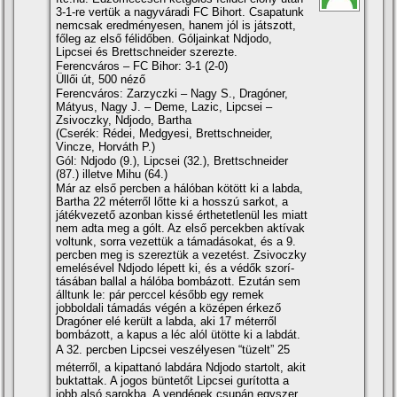
3-1-re vertük a nagyváradi FC Bihort. Csapatunk
nemcsak eredményesen, hanem jól is játszott,
főleg az első félidőben. Góljainkat Ndjodo,
Lipcsei és Brettschneider szerezte.
Ferencváros – FC Bihor: 3-1 (2-0)
Üllői út, 500 néző
Ferencváros: Zarzyczki – Nagy S., Dragóner,
Mátyus, Nagy J. – Deme, Lazic, Lipcsei –
Zsivoczky, Ndjodo, Bartha
(Cserék: Rédei, Medgyesi, Brettschneider,
Vincze, Horváth P.)
Gól: Ndjodo (9.), Lipcsei (32.), Brettschneider
(87.) illetve Mihu (64.)
Már az első percben a hálóban kötött ki a labda,
Bartha 22 méterről lőtte ki a hosszú sarkot, a
játékvezető azonban kissé érthetetlenül les miatt
nem adta meg a gólt. Az első percekben aktí­vak
voltunk, sorra vezettük a támadásokat, és a 9.
percben meg is szereztük a vezetést. Zsivoczky
emelésével Ndjodo lépett ki, és a védők szorí­
tásában ballal a hálóba bombázott. Ezután sem
álltunk le: pár perccel később egy remek
jobboldali támadás végén a középen érkező
Dragóner elé került a labda, aki 17 méterről
bombázott, a kapus a léc alól ütötte ki a labdát.
A 32. percben Lipcsei veszélyesen “tüzelt” 25
méterről, a kipattanó labdára Ndjodo startolt, akit
buktattak. A jogos büntetőt Lipcsei gurí­totta a
jobb alsó sarokba. A vendégek csupán egyszer