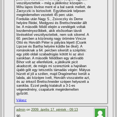
veszélyeztettek – még a játékrész közepén -,
Mihu lapos lövése ment el a bal sarok mellett, de
Zarzyczki is biztosí­tott. Együttesünk teljesen
megérdemelten vezetett 45 perc után.
Fordulás után Nagy S., Zsivoczky és Deme
helyére Rédei, Medgyesi és Brettschneider állt
be. A második félidő elején a vendégek voltak
kezdeményezőbbek, akik elsősorban távoli
lövésekkel veszélyeztettek, nem sok sikerrel. A
60. percben a közönség nagy örömére Vincze
Ottó és Horváth Péter is pályára lépett (Csank
Lipcsei és Bartha helyére küldte be őket). A
románoknak a 64. percben sikerült a szépí­tés:
egy jobb oldali szabadrúgás kötött ki az alsó
sarokban. A második félidőben egy aktí­vabb
Bihor volt az ellenfelünk, a játékunk picit
akadozott, de mégis mi szereztünk a hajrában
újabb gólt egy tetszetős támadás végén: Mátyus
húzott el jól a szélen, majd Dragónerhez került a
labda, aki középre í­velt, Horváth visszatette azt,
és az érkező Brettschneider szépen helyezett a
sarokba. Ezzel pedig kialakult a 3-1-es
végeredmény, csapatunk megérdemelten
győzött.
Válasz
admin
on
2009. április 17. péntek - 09:13
90