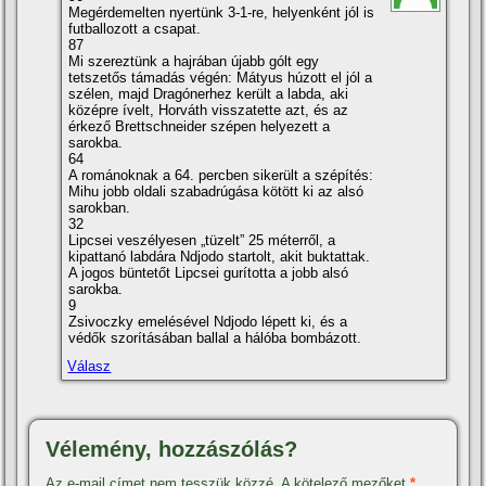
Megérdemelten nyertünk 3-1-re, helyenként jól is
futballozott a csapat.
87
Mi szereztünk a hajrában újabb gólt egy
tetszetős támadás végén: Mátyus húzott el jól a
szélen, majd Dragónerhez került a labda, aki
középre í­velt, Horváth visszatette azt, és az
érkező Brettschneider szépen helyezett a
sarokba.
64
A románoknak a 64. percben sikerült a szépí­tés:
Mihu jobb oldali szabadrúgása kötött ki az alsó
sarokban.
32
Lipcsei veszélyesen „tüzelt” 25 méterről, a
kipattanó labdára Ndjodo startolt, akit buktattak.
A jogos büntetőt Lipcsei gurí­totta a jobb alsó
sarokba.
9
Zsivoczky emelésével Ndjodo lépett ki, és a
védők szorí­tásában ballal a hálóba bombázott.
Válasz
Vélemény, hozzászólás?
Az e-mail címet nem tesszük közzé.
A kötelező mezőket
*