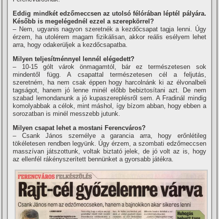
Eddig mindkét edzőmeccsen az utolsó félórában léptél pályára.
Később is megelégednél ezzel a szerepkörrel?
– Nem, ugyanis nagyon szeretnék a kezdőcsapat tagja lenni. Úgy
érzem, ha utolérem magam fizikálisan, akkor reális esélyem lehet
arra, hogy odakerüljek a kezdőcsapatba.
Milyen teljesí­tménnyel lennél elégedett?
– 10-15 gólt várok önmagamtól, bár ez természetesen sok
mindentől függ. A csapattal természetesen cél a feljutás,
szeretném, ha nem csak éppen hogy harcolnánk ki az élvonalbeli
tagságot, hanem jó lenne minél előbb bebiztosí­tani azt. De nem
szabad lemondanunk a jó kupaszereplésről sem. A Fradinál mindig
komolyabbak a célok, mint máshol, í­gy bí­zom abban, hogy ebben a
sorozatban is minél messzebb jutunk.
Milyen csapat lehet a mostani Ferencváros?
– Csank János személye a garancia arra, hogy erőnlétileg
tökéletesen rendben legyünk. Úgy érzem, a szombati edzőmeccsen
masszí­van játszottunk, voltak biztató jelek, de jó volt az is, hogy
az ellenfél rákényszerí­tett bennünket a gyorsabb játékra.