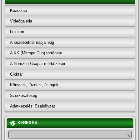
Kezdőlap
Videógaléria
Lexikon
A kezdetektől napjainkig
A KK (Mitropa Cup) története
A Nemzeti Csapat mérkőzései
Cikktár
Könyvek, füzetek, újságok
Szerkesztőség
Adatkezelési Szabályzat
KERESÉS