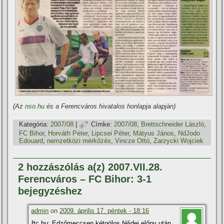
(Az
nso.hu
és a Ferencváros hivatalos honlapja alapján)
Kategória:
2007/08
|
Címke:
2007/08
,
Brettschneider László
,
FC Bihor
,
Horváth Péter
,
Lipcsei Péter
,
Mátyus János
,
NdJodo
Edouard
,
nemzetközi mérkőzés
,
Vincze Ottó
,
Zarzycki Wojciek
2 hozzászólás a(z) 2007.VII.28.
Ferencváros – FC Bihor: 3-1
bejegyzéshez
admin
on
2009. április 17. péntek - 18:16
ftc.hu: Edzőmeccsen kétgólos félidei előny után