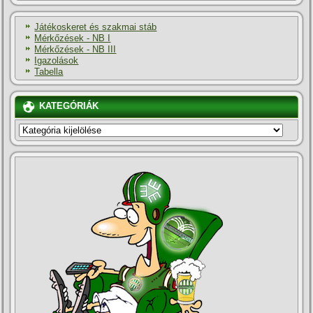
Játékoskeret és szakmai stáb
Mérkőzések - NB I
Mérkőzések - NB III
Igazolások
Tabella
KATEGÓRIÁK
KATEGÓRIÁK