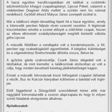
A hazai együttes kezdőcsapatában ott találtuk a csütörtöki
edzőmérkőzést kihagyó csapatkapitányt, Lipcsei Pétert, valamint a
védelemben Dragóner Attila mellett a szintén nem kis rutinnal
rendelkező, Győrből érkező Mátyus János szerepelt ezúttal is.
Már a találkozó elején támadólag lépett fel a hazai együttes, amely
a kilencedik percben Ndjodo révén szerzett vezetést. A légiósnak
köszönhetően növelte a szünet előnyét a zöld-fehér csapat, hiszen
az ellene elkövetett szabálytalanságért megí­télt büntetőt váltotta
gólra Lipcsei.
A második félidőben a vendégeké volt a kezdeményezés, a 64.
percben egy szabadrúgásból egyenlí­tettek. A kétgólos különbséget
és a végeredményt Brettschneider állí­totta vissza, illetve be.
A győztes gárda szakvezetője, Csank János elégedett volt a
látottakkal, de mint kiemelte: a találkozónak elsősorban az volt a
célja, hogy minden bevethető kerettag játéklehetőséget kapjon.
Emiatt a második felvonásnak kissé felforgatott csapatot láthattak
a nézők, Buz és Kulcsár hiányában különösen a baloldal volt foghí­
jas.
Ettől függetlenül a Diósgyőrből szerződtetett tréner előtt már
nagyjából körvonalazódik a szezon alapcsapata és hogy ki milyen
szintű feladatok elvégzésére alkalmas.
Nyilatkozatok: