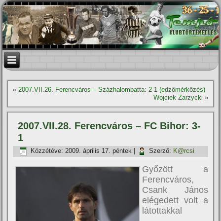
«
2007.VII.26. Ferencváros – Százhalombatta: 2-1 (edzőmérkőzés)
Wojciek Zarzycki
»
2007.VII.28. Ferencváros – FC Bihor: 3-
1
Közzétéve:
2009. április 17. péntek
|
Szerző:
K@rcsi
Győzött a
Ferencváros,
Csank János
elégedett volt a
látottakkal