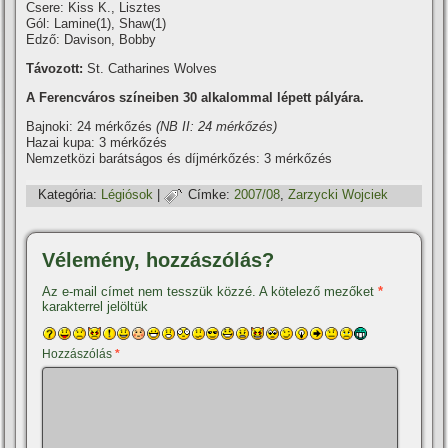
Csere: Kiss K., Lisztes
Gól: Lamine(1), Shaw(1)
Edző: Davison, Bobby
Távozott:
St. Catharines Wolves
A Ferencváros szí­neiben 30 alkalommal lépett pályára.
Bajnoki: 24 mérkőzés
(NB II: 24 mérkőzés)
Hazai kupa: 3 mérkőzés
Nemzetközi barátságos és dí­jmérkőzés: 3 mérkőzés
Kategória:
Légiósok
|
Címke:
2007/08
,
Zarzycki Wojciek
Vélemény, hozzászólás?
Az e-mail címet nem tesszük közzé.
A kötelező mezőket
*
karakterrel jelöltük
Hozzászólás
*