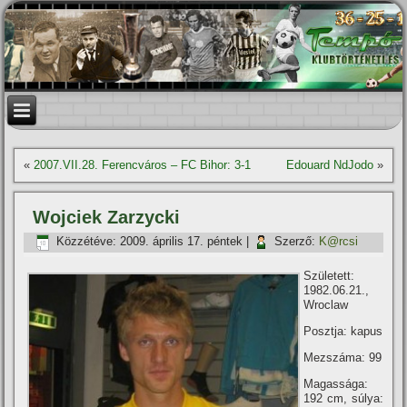
«
2007.VII.28. Ferencváros – FC Bihor: 3-1
Edouard NdJodo
»
Wojciek Zarzycki
Közzétéve:
2009. április 17. péntek
|
Szerző:
K@rcsi
Született:
1982.06.21.,
Wroclaw
Posztja: kapus
Mezszáma: 99
Magassága:
192 cm, súlya: