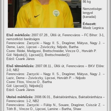
86 kg
Nemzetisége:
lengyel
(kanadai)
Érkezett:
Miedz Legnica
Első mérkőzés:
2007.07.28., Üllői út, Ferencváros – FC Bihor: 3-1,
nemzetközi barátságos
Ferencváros: Zarzycki – Nagy II. S., Dragóner, Mátyus, Nagy J. –
Deme, Lazic, Lipcsei – Zsivóczky, Ndjodo, Bartha
Csere: Rédei, Medgyesi, Brettschneider, Vincze O., Horváth P.
Gól: Ndjodo(1), Lipcsei(1), Brettschneider(1)
Edző: Csank János
Első tétmérkőzés:
2007.08.11., Üllői út, Ferencváros – BKV Előre:
2-0, NB2
Ferencváros: Zarzycki – Nagy II. S., Dragóner, Mátyus, Nagy J. –
Lazic, Deme – Zsivóczky, Lipcsei, Horváth P. – Ndjodo
Csere: Fitos, Vincze O., Bartha
Gól: Lipcsei(1), Ndjodo(1)
Edző: Csank János
Utolsó mérkőzés:
2008.06.01., Baktalórántháza, Baktalórántháza –
Ferencváros: 1-2, NB2
Ferencváros: Zarzycki – Fülöp N., Souare, Dragóner, Csiszár Z. –
Tóth B., Vincze O., Lipcsei, Lamine – Bartha, Shaw