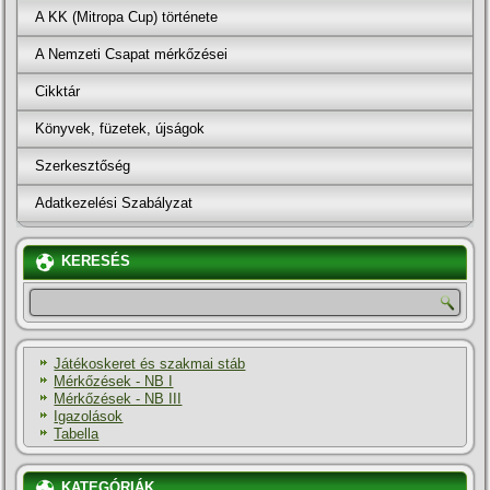
A KK (Mitropa Cup) története
A Nemzeti Csapat mérkőzései
Cikktár
Könyvek, füzetek, újságok
Szerkesztőség
Adatkezelési Szabályzat
KERESÉS
Játékoskeret és szakmai stáb
Mérkőzések - NB I
Mérkőzések - NB III
Igazolások
Tabella
KATEGÓRIÁK