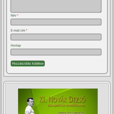
Név
*
E-mail cím
*
Honlap