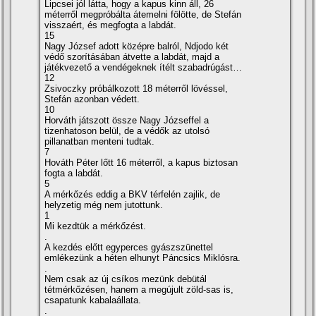
Lipcsei jól látta, hogy a kapus kinn áll, 26
méterről megpróbálta átemelni fölötte, de Stefán
visszaért, és megfogta a labdát.
15
Nagy József adott középre balról, Ndjodo két
védő szorí­tásában átvette a labdát, majd a
játékvezető a vendégeknek í­télt szabadrúgást…
12
Zsivoczky próbálkozott 18 méterről lövéssel,
Stefán azonban védett.
10
Horváth játszott össze Nagy Józseffel a
tizenhatoson belül, de a védők az utolsó
pillanatban menteni tudtak.
7
Hováth Péter lőtt 16 méterről, a kapus biztosan
fogta a labdát.
5
A mérkőzés eddig a BKV térfelén zajlik, de
helyzetig még nem jutottunk.
1
Mi kezdtük a mérkőzést.
.
A kezdés előtt egyperces gyászszünettel
emlékezünk a héten elhunyt Páncsics Miklósra.
.
Nem csak az új csí­kos mezünk debütál
tétmérkőzésen, hanem a megújult zöld-sas is,
csapatunk kabalaállata.
.