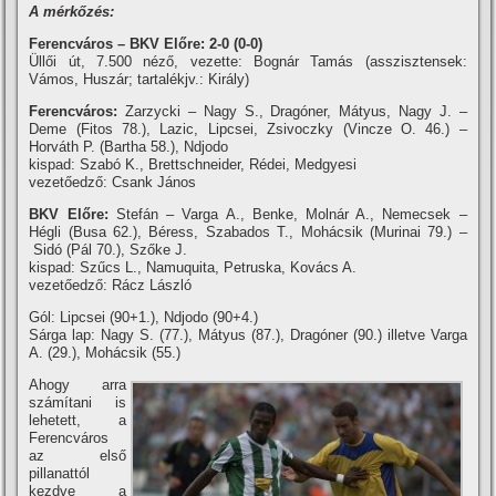
A mérkőzés:
Ferencváros – BKV Előre: 2-0 (0-0)
Üllői út, 7.500 néző, vezette: Bognár Tamás (asszisztensek:
Vámos, Huszár; tartalékjv.: Király)
Ferencváros:
Zarzycki – Nagy S., Dragóner, Mátyus, Nagy J. –
Deme (Fitos 78.), Lazic, Lipcsei, Zsivoczky (Vincze O. 46.) –
Horváth P. (Bartha 58.), Ndjodo
kispad: Szabó K., Brettschneider, Rédei, Medgyesi
vezetőedző: Csank János
BKV Előre:
Stefán – Varga A., Benke, Molnár A., Nemecsek –
Hégli (Busa 62.), Béress, Szabados T., Mohácsik (Murinai 79.) –
Sidó (Pál 70.), Szőke J.
kispad: Szűcs L., Namuquita, Petruska, Kovács A.
vezetőedző: Rácz László
Gól: Lipcsei (90+1.), Ndjodo (90+4.)
Sárga lap: Nagy S. (77.), Mátyus (87.), Dragóner (90.) illetve Varga
A. (29.), Mohácsik (55.)
Ahogy arra
számí­tani is
lehetett, a
Ferencváros
az első
pillanattól
kezdve a