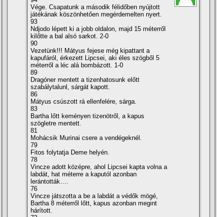
Vége. Csapatunk a második félidőben nyújtott
játékának köszönhetően megérdemelten nyert.
93
Ndjodo lépett ki a jobb oldalon, majd 15 méterről
kilőtte a bal alsó sarkot. 2-0
90
Vezetünk!!! Mátyus fejese még kipattant a
kapufáról, érkezett Lipcsei, aki éles szögből 5
méterről a léc alá bombázott. 1-0
89
Dragóner mentett a tizenhatosunk előtt
szabálytalunl, sárgát kapott.
86
Mátyus csúszott rá ellenfelére, sárga.
83
Bartha lőtt keményen tizenötről, a kapus
szögletre mentett.
81
Mohácsik Murinai csere a vendégeknél.
79
Fitos folytatja Deme helyén.
78
Vincze adott középre, ahol Lipcsei kapta volna a
labdát, hat méterre a kaputól azonban
lerántották….
76
Vincze játszotta a be a labdát a védők mögé,
Bartha 8 méterről lőtt, kapus azonban megint
hárí­tott.