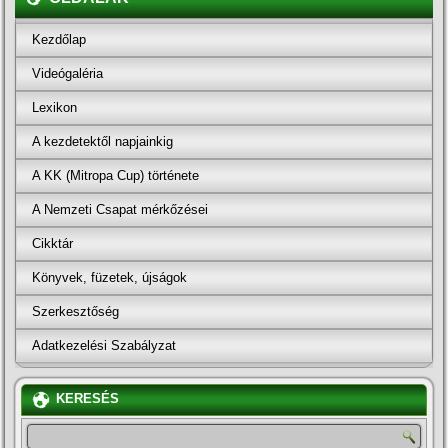
Kezdőlap
Videógaléria
Lexikon
A kezdetektől napjainkig
A KK (Mitropa Cup) története
A Nemzeti Csapat mérkőzései
Cikktár
Könyvek, füzetek, újságok
Szerkesztőség
Adatkezelési Szabályzat
KERESÉS