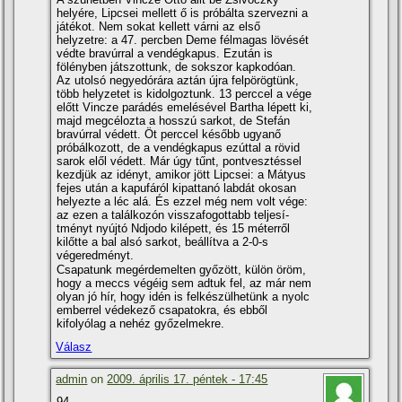
helyére, Lipcsei mellett ő is próbálta szervezni a
játékot. Nem sokat kellett várni az első
helyzetre: a 47. percben Deme félmagas lövését
védte bravúrral a vendégkapus. Ezután is
fölényben játszottunk, de sokszor kapkodóan.
Az utolsó negyedórára aztán újra felpörögtünk,
több helyzetet is kidolgoztunk. 13 perccel a vége
előtt Vincze parádés emelésével Bartha lépett ki,
majd megcélozta a hosszú sarkot, de Stefán
bravúrral védett. Öt perccel később ugyanő
próbálkozott, de a vendégkapus ezúttal a rövid
sarok elől védett. Már úgy tűnt, pontvesztéssel
kezdjük az idényt, amikor jött Lipcsei: a Mátyus
fejes után a kapufáról kipattanó labdát okosan
helyezte a léc alá. És ezzel még nem volt vége:
az ezen a találkozón visszafogottabb teljesí­
tményt nyújtó Ndjodo kilépett, és 15 méterről
kilőtte a bal alsó sarkot, beállí­tva a 2-0-s
végeredményt.
Csapatunk megérdemelten győzött, külön öröm,
hogy a meccs végéig sem adtuk fel, az már nem
olyan jó hí­r, hogy idén is felkészülhetünk a nyolc
emberrel védekező csapatokra, és ebből
kifolyólag a nehéz győzelmekre.
Válasz
admin
on
2009. április 17. péntek - 17:45
94