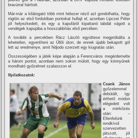
bravúrral hárí­tott.
Már-már a kilátogató több mint hétezer néző azt gondolhatta, hogy
rögtön az első fordulóban pontokat hullajt el, azonban Lipcsei Péter
jól helyezkedett, és egy a kapufáról kipattanó labdát vágott a
vendégek kapujába a hosszabbí­tás első percében.
A további a percekben Rácz László együttese megpróbálta a
lehetetlen, egyenlí­teni az Üllői úton, de ennek újabb bekapott gól
lett az eredménye, amit Ndjodo szerzett egy kiugratás után.
Összességében a játék képe alapján a Ferencváros megérdemelte
a három pontot, azonban nem sokon múlott, hogy egy könnyűnek
mondható győzelmet szalasszon el.
Nyilatkozatok:
Csank János
győzelemmel
debütált, í­gy
érthető módon
elégedett volt
a mérkőzés
után: –
Ellenfelünk
rendkí­vül
szervezetten
játszott, jól