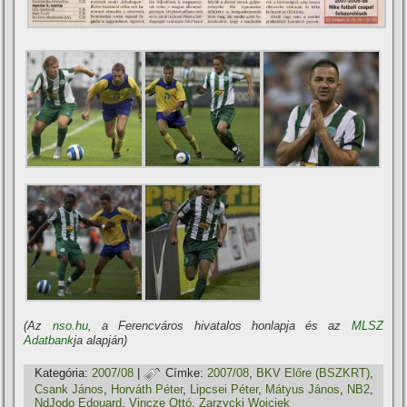
(Az
nso.hu
, a Ferencváros hivatalos honlapja és az
MLSZ
Adatbank
ja alapján)
Kategória:
2007/08
|
Címke:
2007/08
,
BKV Előre (BSZKRT)
,
Csank János
,
Horváth Péter
,
Lipcsei Péter
,
Mátyus János
,
NB2
,
NdJodo Edouard
,
Vincze Ottó
,
Zarzycki Wojciek