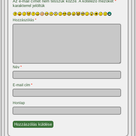
Az e-mail címet nem tesszük közzé.
A kötelező mezőket
*
karakterrel jelöltük
Hozzászólás
*
Név
*
E-mail cím
*
Honlap