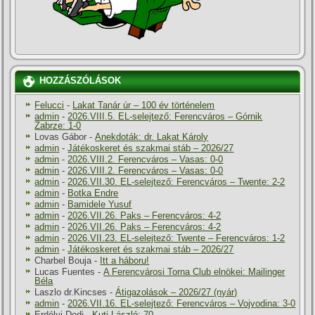
HOZZÁSZÓLÁSOK
Felucci
-
Lakat Tanár úr – 100 év történelem
admin
-
2026.VIII.5. EL-selejtező: Ferencváros – Górnik
Zabrze: 1-0
Lovas Gábor
-
Anekdoták: dr. Lakat Károly
admin
-
Játékoskeret és szakmai stáb – 2026/27
admin
-
2026.VIII.2. Ferencváros – Vasas: 0-0
admin
-
2026.VIII.2. Ferencváros – Vasas: 0-0
admin
-
2026.VII.30. EL-selejtező: Ferencváros – Twente: 2-2
admin
-
Botka Endre
admin
-
Bamidele Yusuf
admin
-
2026.VII.26. Paks – Ferencváros: 4-2
admin
-
2026.VII.26. Paks – Ferencváros: 4-2
admin
-
2026.VII.23. EL-selejtező: Twente – Ferencváros: 1-2
admin
-
Játékoskeret és szakmai stáb – 2026/27
Charbel Bouja
-
Itt a háboru!
Lucas Fuentes
-
A Ferencvárosi Torna Club elnökei: Mailinger
Béla
Laszlo dr.Kincses
-
Átigazolások – 2026/27 (nyár)
admin
-
2026.VII.16. EL-selejtező: Ferencváros – Vojvodina: 3-0
Erdélyi Dodi
-
Kuti László: 70