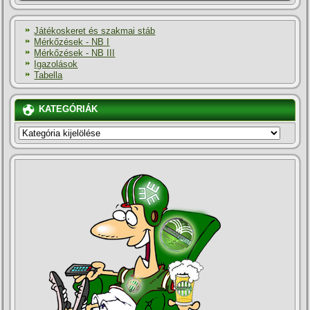
Játékoskeret és szakmai stáb
Mérkőzések - NB I
Mérkőzések - NB III
Igazolások
Tabella
KATEGÓRIÁK
KATEGÓRIÁK