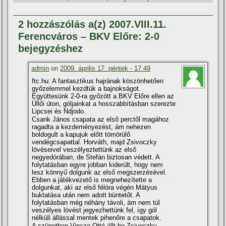
2 hozzászólás a(z) 2007.VIII.11.
Ferencváros – BKV Előre: 2-0
bejegyzéshez
admin
on
2009. április 17. péntek - 17:49
ftc.hu: A fantasztikus hajrának köszönhetően
győzelemmel kezdtük a bajnokságot.
Együttesünk 2-0-ra győzött a BKV Előre ellen az
Üllői úton, góljainkat a hosszabbí­tásban szerezte
Lipcsei és Ndjodo.
Csank János csapata az első perctől magához
ragadta a kezdeményezést, ám nehezen
boldogult a kapujuk előtt tömörülő
vendégcsapattal. Horváth, majd Zsivoczky
lövéseivel veszélyeztettünk az első
negyedórában, de Stefán biztosan védett. A
folytatásban egyre jobban kiderült, hogy nem
lesz könnyű dolgunk az első megszerzésével.
Ebben a játékvezető is megnehezí­tette a
dolgunkat, aki az első félóra végén Mátyus
buktatása után nem adott büntetőt. A
folytatásban még néhány távoli, ám nem túl
veszélyes lövést jegyezhettünk fel, í­gy gól
nélküli állással mentek pihenőre a csapatok.
A szünetben Vincze Ottó állt be Zsivoczky