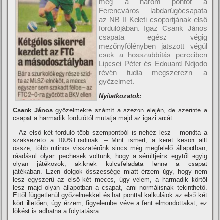
meg a három pontot a
Ferencváros labdarúgócsapata
az NB II Keleti csoportjának első
fordulójában. Igaz Csank János
csapata egész végig
mezőnyfölényben játszott végül
csak a hosszabbí­tás perceiben
Lipcsei Péter és Edouard Ndjodo
révén tudta megszerezni a
győzelmet.
Nyilatkozatok:
Csank János
győzelmekre számí­t a szezon elején, de szerinte a
csapat a harmadik fordulótól mutatja majd az igazi arcát.
– Az első két forduló több szempontból is nehéz lesz – mondta a
szakvezető a 100%Fradinak. – Mint ismert, a keret későn állt
össze, több rutinos visszatérőnk sincs még megfelelő állapotban,
ráadásul olyan pechesek voltunk, hogy a sérültjeink egytől egyig
olyan játékosok, akiknek kulcsfeladata lenne a csapat
játékában. Ezen dolgok összessége miatt érzem úgy, hogy nem
lesz egyszerű az első két meccs, úgy vélem, a harmadik körtől
lesz majd olyan állapotban a csapat, ami normálisnak tekinthető.
Ettől függetlenül győzelmekkel és hat ponttal kalkulálok az első két
kört illetően, úgy érzem, figyelembe véve a fent elmondottakat, ez
lökést is adhatna a folytatásra.