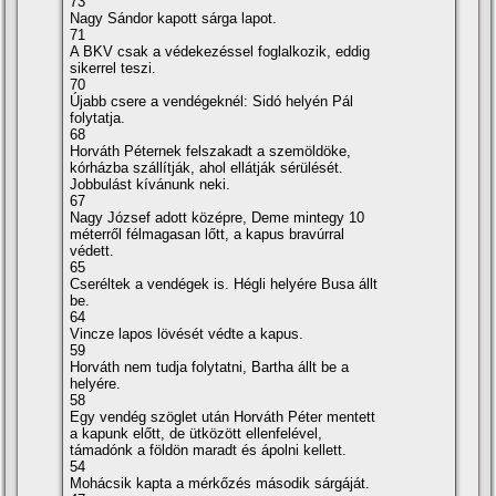
73
Nagy Sándor kapott sárga lapot.
71
A BKV csak a védekezéssel foglalkozik, eddig
sikerrel teszi.
70
Újabb csere a vendégeknél: Sidó helyén Pál
folytatja.
68
Horváth Péternek felszakadt a szemöldöke,
kórházba szállí­tják, ahol ellátják sérülését.
Jobbulást kí­vánunk neki.
67
Nagy József adott középre, Deme mintegy 10
méterről félmagasan lőtt, a kapus bravúrral
védett.
65
Cseréltek a vendégek is. Hégli helyére Busa állt
be.
64
Vincze lapos lövését védte a kapus.
59
Horváth nem tudja folytatni, Bartha állt be a
helyére.
58
Egy vendég szöglet után Horváth Péter mentett
a kapunk előtt, de ütközött ellenfelével,
támadónk a földön maradt és ápolni kellett.
54
Mohácsik kapta a mérkőzés második sárgáját.