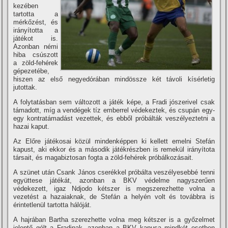
kezében
tartotta a
mérkőzést, és
irányí­totta a
játékot is.
Azonban némi
hiba csúszott
a zöld-fehérek
gépezetébe,
hiszen az első negyedórában mindössze két távoli kí­sérletig
jutottak.
A folytatásban sem változott a játék képe, a Fradi jószerivel csak
támadott, mí­g a vendégek tí­z emberrel védekeztek, és csupán egy-
egy kontratámadást vezettek, és ebből próbálták veszélyeztetni a
hazai kaput.
Az Előre játékosai közül mindenképpen ki kellett emelni Stefán
kapust, aki ekkor és a második játékrészben is remekül irányí­tota
társait, és magabiztosan fogta a zöld-fehérek próbálkozásait.
A szünet után Csank János cserékkel próbálta veszélyesebbé tenni
együttese játékát, azonban a BKV védelme nagyszerűen
védekezett, igaz Ndjodo kétszer is megszerezhette volna a
vezetést a hazaiaknak, de Stefán a helyén volt és továbbra is
érintetlenül tartotta hálóját.
A hajrában Bartha szerezhette volna meg kétszer is a győzelmet
jelentő gólt a Fradinak, azonban a BKV kapusa mindkét esetben