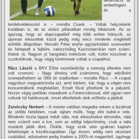
alkalmazta az
emberfogást
és a
területvédekezést is – mondta Csank. – Voltak helyzeteink
korábban is, de az utolsó pillanatban mindig hibáztunk. Az az
igazság, hogy az alapcsapatból még több ember hiányzik, az
újonnan érkezettek közül pedig még nincs mindenki megfelelő
erőnléti állapotban. Horváth Péter enyhe agyrázkódást szenvedett
és felrepedt a fejbőre, valószí­nűleg Kazincbarcikán nem számí­
thatok rá. Nagyon jó hangulatú mérkőzés volt, külön köszönet a
szurkolóknak, hogy végig türelmesek voltak a csapathoz.
Rácz László
a BKV Előre vezetőedzője a vereség ellenére nem
volt szomorú: – Nagy élmény volt számomra, hogy edzőként
szerepelhettem az Üllői úti stadionban – mondta Rácz. – A csapat
nagyrészt megvalósí­totta azt, amit kértem, kár, hogy a végén nem
koncentráltunk megfelelően. Emelt fővel jöhettünk le a pályáról,
hiszen végig partiban maradtunk a Ferencvárossal, elöl ugyan nem
voltunk túl hatékonyak, mivel ellenfelünk ránk erőltette a játékát.
Zsivóczky Norbert:
– A mester valóban megadta nekem a bizalmat
az utóbbi hetekben, csak rajtam múlik, hogy élni tudok-e vele.
Mindenki tiszta lappal indult nála, már érkezésekor elmondta, nála
nem számí­t sem a kor, sem az eddigi teljesí­tmény, csak a nála
mutatott játék dönt. Örülök, hogy ezek után gyakran kaptam
lehetőséget a kezdőcsapatban. Úgy érzem, eddig nem okoztam
csalódást, edzéseken pedig kiadom a 100%-ot magamból, úgyhogy