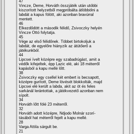
47
Vincze, Deme, Horváth összjáték után utóbbi
kiszorí­tott helyzetből megpróbálta átlöbbölni a
labdát a kapus fölött, aki azonban bravúrral
mentett.
46
Elkezdődött a második félidő, Zsivoczky helyén
Vincze Ottó folytatja.
45
Vége az első félidőnek. Többet birtokoljuk a
labdát, de egyelőre hiányzik az átütőerő a
játékunkból.
44
Lipcsei í­velt középre egy szabadrúgást, amit a
védők kifejeltek, épp Lazic elé, aki 18 méterről
kapásból a kapu mellé lőtt.
38
Zsivoczky egy csellel két embert is becsapott,
középre gurí­tott, Deme lövését blokkolták, majd
Lipcsei elé került a labda, akit az öt és feles
sarkánál lerántottak, a játékvezető azonban nem
sí­polt.
34
Horváth lőtt fölé 23 méterről.
32
Horváth adott középre, Ndjodo Molnár szorí­
tásából hat méterről fejelt a kapu mellé.
28
Varga Attila sárgult be.
21