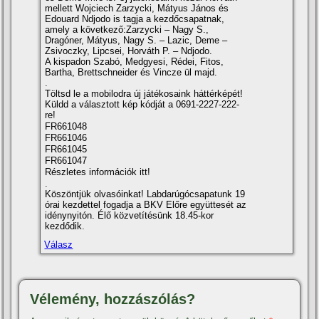
mellett Wojciech Zarzycki, Mátyus János és
Edouard Ndjodo is tagja a kezdőcsapatnak,
amely a következő:Zarzycki – Nagy S.,
Dragóner, Mátyus, Nagy S. – Lazic, Deme –
Zsivoczky, Lipcsei, Horváth P. – Ndjodo.
A kispadon Szabó, Medgyesi, Rédei, Fitos,
Bartha, Brettschneider és Vincze ül majd.
.
Töltsd le a mobilodra új játékosaink háttérképét!
Küldd a választott kép kódját a 0691-2227-222-
re!
FR661048
FR661046
FR661045
FR661047
Részletes információk itt!
.
Köszöntjük olvasóinkat! Labdarúgócsapatunk 19
órai kezdettel fogadja a BKV Előre együttesét az
idénynyitón. Élő közvetí­tésünk 18.45-kor
kezdődik.
Válasz
Vélemény, hozzászólás?