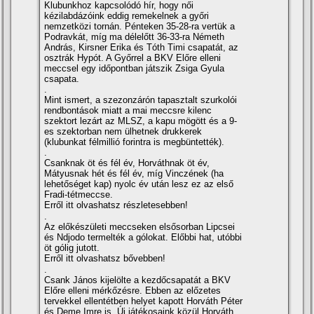
Klubunkhoz kapcsolódó hí­r, hogy női
kézilabdázóink eddig remekelnek a győri
nemzetközi tornán. Pénteken 35-28-ra vertük a
Podravkát, mí­g ma délelőtt 36-33-ra Németh
András, Kirsner Erika és Tóth Timi csapatát, az
osztrák Hypót. A Győrrel a BKV Előre elleni
meccsel egy időpontban játszik Zsiga Gyula
csapata.
.
Mint ismert, a szezonzárón tapasztalt szurkolói
rendbontások miatt a mai meccsre kilenc
szektort lezárt az MLSZ, a kapu mögött és a 9-
es szektorban nem ülhetnek drukkerek
(klubunkat félmillió forintra is megbüntették).
.
Csanknak öt és fél év, Horváthnak öt év,
Mátyusnak hét és fél év, mí­g Vinczének (ha
lehetőséget kap) nyolc év után lesz ez az első
Fradi-tétmeccse.
Erről itt olvashatsz részletesebben!
.
Az előkészületi meccseken elsősorban Lipcsei
és Ndjodo termelték a gólokat. Előbbi hat, utóbbi
öt gólig jutott.
Erről itt olvashatsz bővebben!
.
Csank János kijelölte a kezdőcsapatát a BKV
Előre elleni mérkőzésre. Ebben az előzetes
tervekkel ellentétben helyet kapott Horváth Péter
és Deme Imre is. Új játékosaink közül Horváth