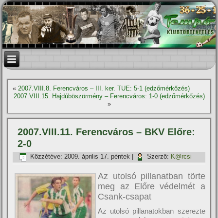
«
2007.VIII.8. Ferencváros – III. ker. TUE: 5-1 (edzőmérkőzés)
2007.VIII.15. Hajdúböszörmény – Ferencváros: 1-0 (edzőmérkőzés)
»
2007.VIII.11. Ferencváros – BKV Előre:
2-0
Közzétéve:
2009. április 17. péntek
|
Szerző:
K@rcsi
Az utolsó pillanatban törte
meg az Előre védelmét a
Csank-csapat
Az utolsó pillanatokban szerezte