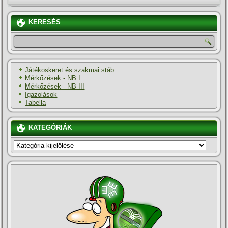
KERESÉS
Játékoskeret és szakmai stáb
Mérkőzések - NB I
Mérkőzések - NB III
Igazolások
Tabella
KATEGÓRIÁK
KATEGÓRIÁK