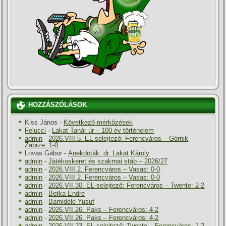
HOZZÁSZÓLÁSOK
Kiss János
-
Következő mérkőzések
Felucci
-
Lakat Tanár úr – 100 év történelem
admin
-
2026.VIII.5. EL-selejtező: Ferencváros – Górnik
Zabrze: 1-0
Lovas Gábor
-
Anekdoták: dr. Lakat Károly
admin
-
Játékoskeret és szakmai stáb – 2026/27
admin
-
2026.VIII.2. Ferencváros – Vasas: 0-0
admin
-
2026.VIII.2. Ferencváros – Vasas: 0-0
admin
-
2026.VII.30. EL-selejtező: Ferencváros – Twente: 2-2
admin
-
Botka Endre
admin
-
Bamidele Yusuf
admin
-
2026.VII.26. Paks – Ferencváros: 4-2
admin
-
2026.VII.26. Paks – Ferencváros: 4-2
admin
-
2026.VII.23. EL-selejtező: Twente – Ferencváros: 1-2