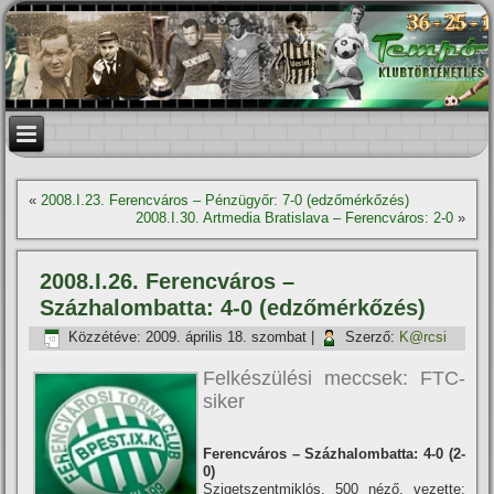
«
2008.I.23. Ferencváros – Pénzügyőr: 7-0 (edzőmérkőzés)
2008.I.30. Artmedia Bratislava – Ferencváros: 2-0
»
2008.I.26. Ferencváros –
Százhalombatta: 4-0 (edzőmérkőzés)
Közzétéve:
2009. április 18. szombat
|
Szerző:
K@rcsi
Felkészülési meccsek: FTC-
siker
Ferencváros – Százhalombatta: 4-0 (2-
0)
Szigetszentmiklós, 500 néző, vezette: