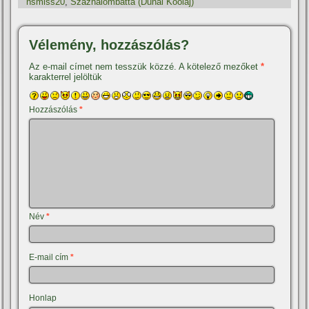
nsmiss20
,
Százhalombatta (Dunai Kőolaj)
Vélemény, hozzászólás?
Az e-mail címet nem tesszük közzé.
A kötelező mezőket
*
karakterrel jelöltük
Hozzászólás
*
Név
*
E-mail cím
*
Honlap