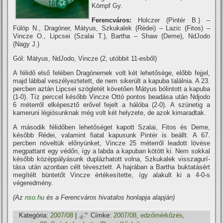
Kömpf Gy.
Ferencváros:
Holczer (Pintér B.) –
Fülöp N., Dragóner, Mátyus, Szkukalek (Rédei) – Lazic (Fitos) –
Vincze O., Lipcsei (Szalai T.), Bartha – Shaw (Deme), NdJodo
(Nagy J.)
Gól: Mátyus, NdJodo, Vincze (2, utóbbit 11-esből)
A félidő első felében Dragónernek volt két lehetősége, előbb fejjel,
majd lábbal veszélyeztetett, de nem sikerült a kapuba találnia. A 23.
percben aztán Lipcsei szögletét követően Mátyus bólintott a kapuba
(1-0). Tí­z perccel később Vincze Ottó pontos beadása után Ndjodo
6 méterről elképesztő erővel fejelt a hálóba (2-0). A szünetig a
kameruni légiósunknak még volt két helyzete, de azok kimaradtak.
A második félidőben lehetőséget kapott Szalai, Fitos és Deme,
később Rédei, valamint fiatal kapusunk Pintér is beállt. A 67.
percben növeltük előnyünket, Vincze 25 méterről leadott lövése
megpattant egy védőn, í­gy a labda a kapuban kötött ki. Nem sokkal
később középpályásunk duplázhatott volna, Szkukalek visszagurí­
tása után azonban célt tévesztett. A hajrában a Bartha buktatásért
megí­télt büntetőt Vincze értékesí­tette, í­gy alakult ki a 4-0-s
végeredmény.
(Az
nso.hu
és a Ferencváros hivatalos honlapja alapján)
Kategória:
2007/08
|
Címke:
2007/08
,
edzőmérkőzés
,