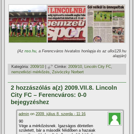
(Az
nso.hu
, a Ferencváros hivatalos honlapja és az ulloi129.hu
alapján)
Kategória:
2009/10
|
Címke:
2009/10
,
Lincoln City FC
,
nemzetközi mérkőzés
,
Zsivóczky Norbert
2 hozzászólás a(z) 2009.VII.8. Lincoln
City FC – Ferencváros: 0-0
bejegyzéshez
admin
on
2009. július 8. szerda - 11:16
90
Vége a mérkőzésnek. Igazságos döntetlen
született, bár a második félidőben a hazaiak