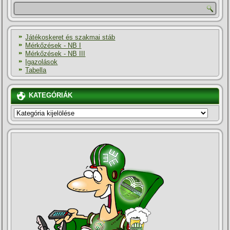
Játékoskeret és szakmai stáb
Mérkőzések - NB I
Mérkőzések - NB III
Igazolások
Tabella
KATEGÓRIÁK
KATEGÓRIÁK