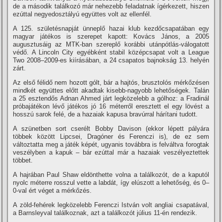
de a második találkozó már nehezebb feladatnak í­gérkezett, hiszen
ezúttal negyedosztályú együttes volt az ellenfél.
A 125. születésnapját ünneplő hazai klub kezdőcsapatában egy
magyar játékos is szerepet kapott: Kovács János, a 2005
augusztusáig az MTK-ban szereplő korábbi utánpótlás-válogatott
védő. A Lincoln City egyébként stabil középcsapat volt a League
Two 2008–2009-es kií­rásában, a 24 csapatos bajnokság 13. helyén
zárt.
Az első félidő nem hozott gólt, bár a hajtós, brusztolós mérkőzésen
mindkét együttes előtt akadtak kisebb-nagyobb lehetőségek. Talán
a 25 esztendős Adnan Ahmed járt legközelebb a gólhoz: a Fradinál
próbajátékon lévő játékos jó 16 méterről eresztett el egy lövést a
hosszú sarok felé, de a hazaiak kapusa bravúrral hárí­tani tudott.
A szünetben sort cserélt Bobby Davison (ekkor lépett pályára
többek között Lipcsei, Dragóner és Ferenczi is), de ez sem
változtatta meg a játék képét, ugyanis továbbra is felváltva forogtak
veszélyben a kapuk – bár ezúttal már a hazaiak veszélyeztettek
többet.
A hajrában Paul Shaw eldönthette volna a találkozót, de a kaputól
nyolc méterre rosszul vette a labdát, í­gy elúszott a lehetőség, és 0–
0-val ért véget a mérkőzés.
A zöld-fehérek legközelebb Ferenczi István volt angliai csapatával,
a Barnsleyval találkoznak, azt a találkozót július 11-én rendezik.