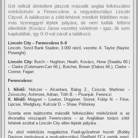
Gól nélküli döntetlent játszott második angliai felkészülési
mérkőzésén a Ferencváros a negyedosztályú Lincoln
Cityvel. A találkozón a zöld-fehérek mindkét félidőben más-
más tizeneggyel léptek pályára, de nem tudták feltörni
ellenfelük (Kovács János vezette) védelmét – igaz, ők sem
kapituláltak, í­gy 0–0-val zárult a találkozó.
Lincoln City – Ferencváros 0–0
Lincoln, Sincil Bank Stadion, 3.000 néző, vezette: A. Taylor (Naylor,
Plowright)
Lincoln City:
Burch – Hughton, Heath, Kovács, Hone (Swaibu 80.)
– Clarke (Colemann-Carr 66.), Butcher, Brown (Oakes 66.), Clarke –
Connor, Fagan
Ferencváros:
I. félidő:
Holczer – Alcantara, Balog Z., Csiszár, Martinez –
Zsivoczky, Ashmore, Adnan, Tóth B. – Pisanjuk, Ferenczi
II. félidő:
Megyeri – Lowton, Dragóner, Sinnot, Fülöp N. – Fitos,
Lipcsei, Wedgbury, Kulcsár D. – Shaw, Pölöskey
Szerda este lejátszotta második felkészülési mérkőzését is az
élvonalba visszajutó Ferencváros – az Angliában túrázó zöld-
fehérek ezúttal a Lincoln City ellen léptek pályára.
Az első mérkőzés magabiztos Fradi-győzelmet hozott (Bobby
Davison taní­tványai a nyolcadosztályú Sheffield FC-t verték meg),