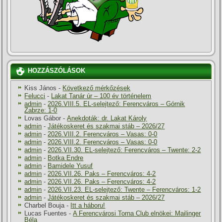
HOZZÁSZÓLÁSOK
Kiss János
-
Következő mérkőzések
Felucci
-
Lakat Tanár úr – 100 év történelem
admin
-
2026.VIII.5. EL-selejtező: Ferencváros – Górnik
Zabrze: 1-0
Lovas Gábor
-
Anekdoták: dr. Lakat Károly
admin
-
Játékoskeret és szakmai stáb – 2026/27
admin
-
2026.VIII.2. Ferencváros – Vasas: 0-0
admin
-
2026.VIII.2. Ferencváros – Vasas: 0-0
admin
-
2026.VII.30. EL-selejtező: Ferencváros – Twente: 2-2
admin
-
Botka Endre
admin
-
Bamidele Yusuf
admin
-
2026.VII.26. Paks – Ferencváros: 4-2
admin
-
2026.VII.26. Paks – Ferencváros: 4-2
admin
-
2026.VII.23. EL-selejtező: Twente – Ferencváros: 1-2
admin
-
Játékoskeret és szakmai stáb – 2026/27
Charbel Bouja
-
Itt a háboru!
Lucas Fuentes
-
A Ferencvárosi Torna Club elnökei: Mailinger
Béla