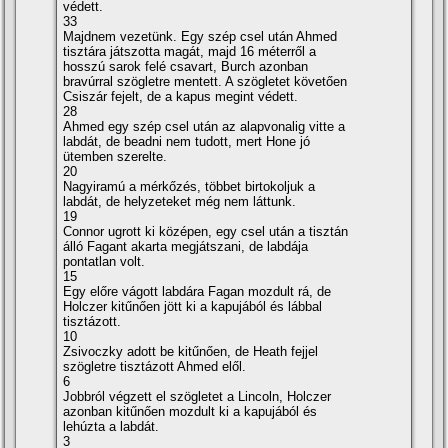
védett.
33
Majdnem vezetünk. Egy szép csel után Ahmed
tisztára játszotta magát, majd 16 méterről a
hosszú sarok felé csavart, Burch azonban
bravúrral szögletre mentett. A szögletet követően
Csiszár fejelt, de a kapus megint védett.
28
Ahmed egy szép csel után az alapvonalig vitte a
labdát, de beadni nem tudott, mert Hone jó
ütemben szerelte.
20
Nagyiramú a mérkőzés, többet birtokoljuk a
labdát, de helyzeteket még nem láttunk.
19
Connor ugrott ki középen, egy csel után a tisztán
álló Fagant akarta megjátszani, de labdája
pontatlan volt.
15
Egy előre vágott labdára Fagan mozdult rá, de
Holczer kitűnően jött ki a kapujából és lábbal
tisztázott.
10
Zsivoczky adott be kitűnően, de Heath fejjel
szögletre tisztázott Ahmed elől.
6
Jobbról végzett el szögletet a Lincoln, Holczer
azonban kitűnően mozdult ki a kapujából és
lehúzta a labdát.
3