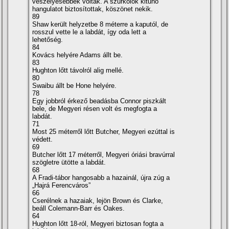
veszélyesebbek voltak. A szurkolók kitűnő
hangulatot biztosí­tottak, köszönet nekik.
89
Shaw került helyzetbe 8 méterre a kaputól, de
rosszul vette le a labdát, í­gy oda lett a
lehetőség.
84
Kovács helyére Adams állt be.
83
Hughton lőtt távolról alig mellé.
80
Swaibu állt be Hone helyére.
78
Egy jobbról érkező beadásba Connor piszkált
bele, de Megyeri résen volt és megfogta a
labdát.
71
Most 25 méterről lőtt Butcher, Megyeri ezúttal is
védett.
69
Butcher lőtt 17 méterről, Megyeri óriási bravúrral
szögletre ütötte a labdát.
68
A Fradi-tábor hangosabb a hazainál, újra zúg a
„Hajrá Ferencváros”
66
Cserélnek a hazaiak, lejön Brown és Clarke,
beáll Colemann-Barr és Oakes.
64
Hughton lőtt 18-ról, Megyeri biztosan fogta a