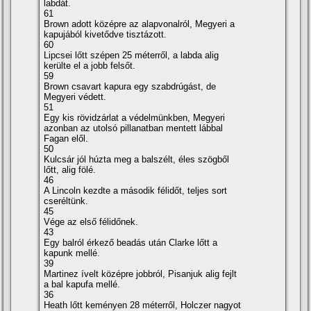
labdát.
61
Brown adott középre az alapvonalról, Megyeri a
kapujából kivetődve tisztázott.
60
Lipcsei lőtt szépen 25 méterről, a labda alig
kerülte el a jobb felsőt.
59
Brown csavart kapura egy szabdrúgást, de
Megyeri védett.
51
Egy kis rövidzárlat a védelmünkben, Megyeri
azonban az utolsó pillanatban mentett lábbal
Fagan elől.
50
Kulcsár jól húzta meg a balszélt, éles szögből
lőtt, alig fölé.
46
A Lincoln kezdte a második félidőt, teljes sort
cseréltünk.
45
Vége az első félidőnek.
43
Egy balról érkező beadás után Clarke lőtt a
kapunk mellé.
39
Martinez í­velt középre jobbról, Pisanjuk alig fejlt
a bal kapufa mellé.
36
Heath lőtt keményen 28 méterről, Holczer nagyot