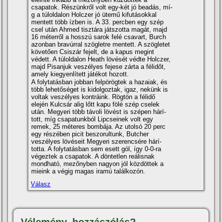
csapatok. Részünkről volt egy-két jó beadás, mí­
g a túloldalon Holczer jó ütemű kifutásokkal
mentett több í­zben is. A 33. percben egy szép
csel után Ahmed tisztára játszotta magát, majd
16 méterről a hosszú sarok felé csavart, Burch
azonban bravúrral szögletre mentett. A szögletet
követően Csiszár fejelt, de a kapus megint
védett. A túloldalon Heath lövését védte Holczer,
majd Pisanjuk veszélyes fejese zárta a félidőt,
amely kiegyenlí­tett játékot hozott.
A folytatásban jobban felpörögtek a hazaiak, és
több lehetőséget is kidolgoztak, igaz, nekünk is
voltak veszélyes kontráink. Rögtön a félidő
elején Kulcsár alig lőtt kapu fölé szép cselek
után. Megyeri több távoli lövést is szépen hárí­
tott, mí­g csapatunkból Lipcseinek volt egy
remek, 25 méteres bombája. Az utolsó 20 perc
egy részében picit beszorultunk, Butcher
veszélyes lövéseit Megyeri szerencsére hárí­
totta. A folytatásban sem esett gól, í­gy 0-0-ra
végeztek a csapatok. A döntetlen reálisnak
mondható, mezőnyben nagyon jól közdöttek a
mieink a végig magas iramú találkozón.
Válasz
Vélemény, hozzászólás?