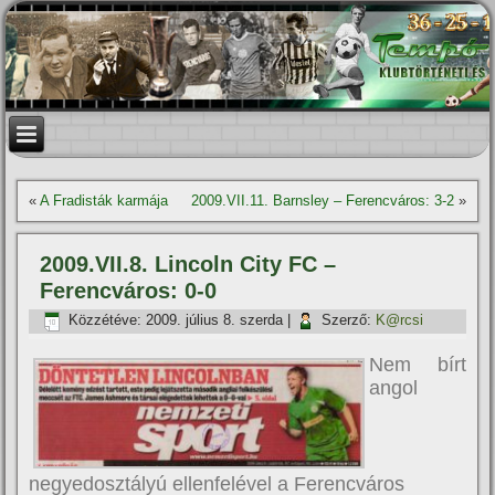
«
A Fradisták karmája
2009.VII.11. Barnsley – Ferencváros: 3-2
»
2009.VII.8. Lincoln City FC –
Ferencváros: 0-0
Közzétéve:
2009. július 8. szerda
|
Szerző:
K@rcsi
Nem bí­rt
angol
negyedosztályú ellenfelével a Ferencváros