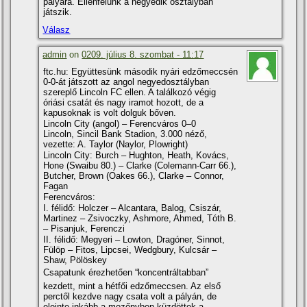
pályára. Ellenfelünk a negyedik osztályban
játszik.
Válasz
admin
on
0209. július 8. szombat - 11:17
ftc.hu: Együttesünk második nyári edzőmeccsén
0-0-át játszott az angol negyedosztályban
szereplő Lincoln FC ellen. A találkozó végig
óriási csatát és nagy iramot hozott, de a
kapusoknak is volt dolguk bőven.
Lincoln City (angol) – Ferencváros 0–0
Lincoln, Sincil Bank Stadion, 3.000 néző,
vezette: A. Taylor (Naylor, Plowright)
Lincoln City: Burch – Hughton, Heath, Kovács,
Hone (Swaibu 80.) – Clarke (Colemann-Carr 66.),
Butcher, Brown (Oakes 66.), Clarke – Connor,
Fagan
Ferencváros:
I. félidő: Holczer – Alcantara, Balog, Csiszár,
Martinez – Zsivoczky, Ashmore, Ahmed, Tóth B.
– Pisanjuk, Ferenczi
II. félidő: Megyeri – Lowton, Dragóner, Sinnot,
Fülöp – Fitos, Lipcsei, Wedgbury, Kulcsár –
Shaw, Pölöskey
Csapatunk érezhetően “koncentráltabban”
kezdett, mint a hétfői edzőmeccsen. Az első
perctől kezdve nagy csata volt a pályán, de
eleinte inkább a mezőnyben küzdöttek a