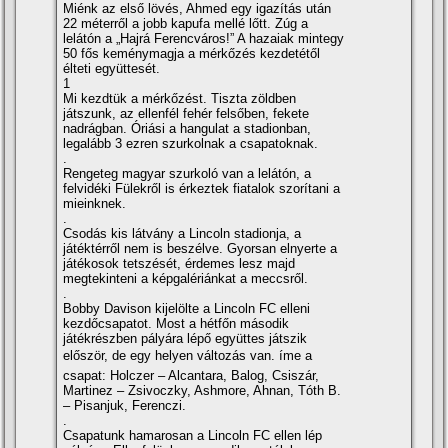
Miénk az első lövés, Ahmed egy igazí­tás után
22 méterről a jobb kapufa mellé lőtt. Zúg a
lelátón a „Hajrá Ferencváros!” A hazaiak mintegy
50 fős keménymagja a mérkőzés kezdetétől
élteti együttesét.
1
Mi kezdtük a mérkőzést. Tiszta zöldben
játszunk, az ellenfél fehér felsőben, fekete
nadrágban. Óriási a hangulat a stadionban,
legalább 3 ezren szurkolnak a csapatoknak.
.
Rengeteg magyar szurkoló van a lelátón, a
felvidéki Fülekről is érkeztek fiatalok szorí­tani a
mieinknek.
.
Csodás kis látvány a Lincoln stadionja, a
játéktérről nem is beszélve. Gyorsan elnyerte a
játékosok tetszését, érdemes lesz majd
megtekinteni a képgalériánkat a meccsről.
.
Bobby Davison kijelölte a Lincoln FC elleni
kezdőcsapatot. Most a hétfőn második
játékrészben pályára lépő együttes játszik
először, de egy helyen változás van. íme a
csapat: Holczer – Alcantara, Balog, Csiszár,
Martinez – Zsivoczky, Ashmore, Ahnan, Tóth B.
– Pisanjuk, Ferenczi.
.
Csapatunk hamarosan a Lincoln FC ellen lép