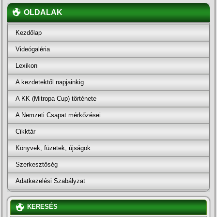
OLDALAK
Kezdőlap
Videógaléria
Lexikon
A kezdetektől napjainkig
A KK (Mitropa Cup) története
A Nemzeti Csapat mérkőzései
Cikktár
Könyvek, füzetek, újságok
Szerkesztőség
Adatkezelési Szabályzat
KERESÉS