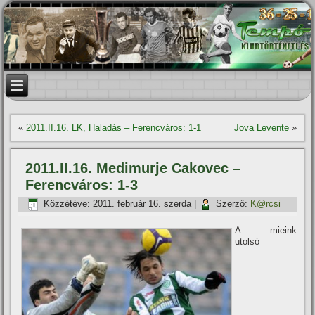
«
2011.II.16. LK, Haladás – Ferencváros: 1-1
Jova Levente
»
2011.II.16. Medimurje Cakovec –
Ferencváros: 1-3
Közzétéve:
2011. február 16. szerda
|
Szerző:
K@rcsi
A mieink
utolsó