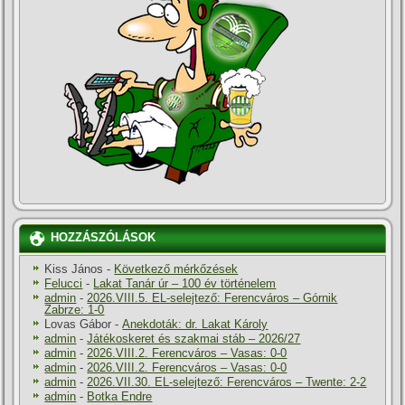
HOZZÁSZÓLÁSOK
Kiss János
-
Következő mérkőzések
Felucci
-
Lakat Tanár úr – 100 év történelem
admin
-
2026.VIII.5. EL-selejtező: Ferencváros – Górnik
Zabrze: 1-0
Lovas Gábor
-
Anekdoták: dr. Lakat Károly
admin
-
Játékoskeret és szakmai stáb – 2026/27
admin
-
2026.VIII.2. Ferencváros – Vasas: 0-0
admin
-
2026.VIII.2. Ferencváros – Vasas: 0-0
admin
-
2026.VII.30. EL-selejtező: Ferencváros – Twente: 2-2
admin
-
Botka Endre