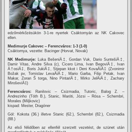
edzőmérkőzésükön 3-1-re nyertek Csáktornyán az NK Cakovec
ellen.
Medimurje Cakovec – Ferencváros: 1-3 (1-0)
Csáktornya, vezette: Bacinger (Horvat, Novak)
NK Medimurje:
Luka BešeniÄ‡, Gordan Vuk, Dario SuntešiÄ‡,
Damir Vitas, Andre Silva (c), Cicero Lima, Ivan BegoviÄ‡, Ivan
Ä†osiÄ‡, Boris JukiÄ‡, Stjepan kkot i Deni KovaÄiÄ‡ (Zvonimir
Božak pv, Tomislav LevaÄiÄ‡, Mario Garba, Filip Petak, Ivan
Makar, Zoran Š torga, Nino PintariÄ‡, Mirko JelÄiÄ‡, Zachary
MiroševiÄ‡)
Ferencváros:
Ranilovic – Csizmadia, Tutoric, Balog Z. –
Andrezinho (Tóth B.), Stanic, Maróti, Józsi – Rósa – Schembri,
Morales (Miljkovic)
kispad: Mester, Dragóner
Gól: Kokota (36.) illetve Stanic (62.), Schembri (82.), Csizmadia
(88.)
Az első félidőben az ellenfél szerzett vezetést, de szünet után