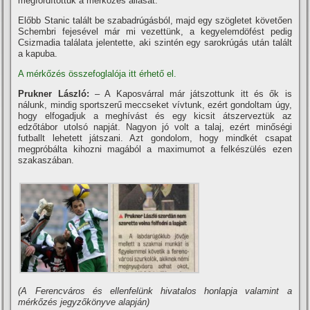
megfordí­tottuk a mérkőzés állását.
Előbb Stanic talált be szabadrúgásból, majd egy szögletet követően
Schembri fejesével már mi vezettünk, a kegyelemdöfést pedig
Csizmadia találata jelentette, aki szintén egy sarokrúgás után talált
a kapuba.
A mérkőzés összefoglalója itt érhető el.
Prukner László:
– A Kaposvárral már játszottunk itt és ők is
nálunk, mindig sportszerű meccseket ví­vtunk, ezért gondoltam úgy,
hogy elfogadjuk a meghí­vást és egy kicsit átszerveztük az
edzőtábor utolsó napját. Nagyon jó volt a talaj, ezért minőségi
futballt lehetett játszani. Azt gondolom, hogy mindkét csapat
megpróbálta kihozni magából a maximumot a felkészülés ezen
szakaszában.
(A Ferencváros és ellenfelünk hivatalos honlapja valamint a
mérkőzés jegyzőkönyve alapján)