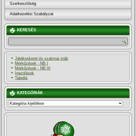
Szerkesztőség
Adatkezelési Szabályzat
KERESÉS
Játékoskeret és szakmai stáb
Mérkőzések - NB I
Mérkőzések - NB III
Igazolások
Tabella
KATEGÓRIÁK
KATEGÓRIÁK