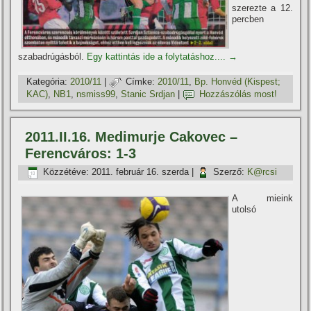
szerezte a 12.
percben
szabadrúgásból.
Egy kattintás ide a folytatáshoz....
→
Kategória:
2010/11
|
Címke:
2010/11
,
Bp. Honvéd (Kispest;
KAC)
,
NB1
,
nsmiss99
,
Stanic Srdjan
|
Hozzászólás most!
2011.II.16. Medimurje Cakovec –
Ferencváros: 1-3
Közzétéve:
2011. február 16. szerda
|
Szerző:
K@rcsi
A mieink
utolsó