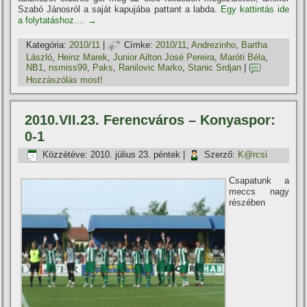
Szabó Jánosról a saját kapujába pattant a labda.
Egy kattintás ide
a folytatáshoz....
→
Kategória:
2010/11
|
Címke:
2010/11
,
Andrezinho
,
Bartha
László
,
Heinz Marek
,
Junior Ailton José Pereira
,
Maróti Béla
,
NB1
,
nsmiss99
,
Paks
,
Ranilovic Marko
,
Stanic Srdjan
|
Hozzászólás most!
2010.VII.23. Ferencváros – Konyaspor:
0-1
Közzétéve:
2010. július 23. péntek
|
Szerző:
K@rcsi
Csapatunk a
meccs nagy
részében