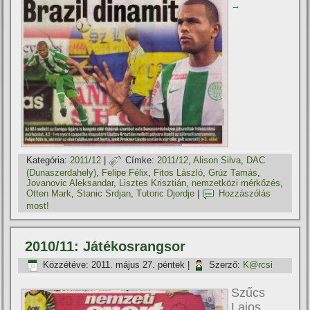
→
Kategória:
2011/12
|
Címke:
2011/12
,
Alison Silva
,
DAC
(Dunaszerdahely)
,
Felipe Félix
,
Fitos László
,
Grúz Tamás
,
Jovanovic Aleksandar
,
Lisztes Krisztián
,
nemzetközi mérkőzés
,
Otten Mark
,
Stanic Srdjan
,
Tutoric Djordje
|
Hozzászólás
most!
2010/11: Játékosrangsor
Közzétéve:
2011. május 27. péntek
|
Szerző:
K@rcsi
Szűcs
Lajos