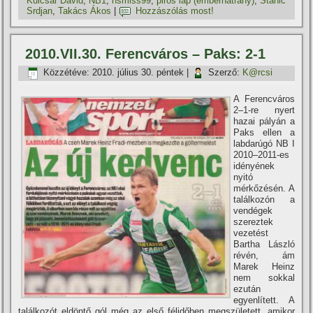
Kulcsár Dávid
,
NB1
,
nsmiss99
,
piros lap (emberhátrány)
,
Stanic
Srdjan
,
Takács Ákos
|
Hozzászólás most!
2010.VII.30. Ferencváros – Paks: 2-1
Közzétéve:
2010. július 30. péntek
|
Szerző:
K@rcsi
A Ferencváros
2–1-re nyert
hazai pályán a
Paks ellen a
labdarúgó NB I
2010–2011-es
idényének
nyitó
mérkőzésén. A
találkozón a
vendégek
szereztek
vezetést
Bartha László
révén, ám
Marek Heinz
nem sokkal
ezután
egyenlí­tett. A
találkozót eldöntő gól még az első félidőben megszületett, amikor