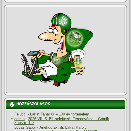
HOZZÁSZÓLÁSOK
Felucci
-
Lakat Tanár úr – 100 év történelem
admin
-
2026.VIII.5. EL-selejtező: Ferencváros – Górnik
Zabrze: 1-0
Lovas Gábor
-
Anekdoták: dr. Lakat Károly