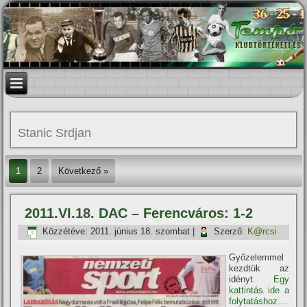
Stanic Srdjan
1
2
Következő »
2011.VI.18. DAC – Ferencváros: 1-2
Közzétéve:
2011. június 18. szombat
|
Szerző:
K@rcsi
Győzelemmel
kezdtük az
idényt.
Egy
kattintás ide a
folytatáshoz....