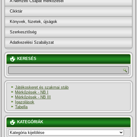
A Nemzeti Csapat mérkőzései
Cikktár
Könyvek, füzetek, újságok
Szerkesztőség
Adatkezelési Szabályzat
KERESÉS
Játékoskeret és szakmai stáb
Mérkőzések - NB I
Mérkőzések - NB III
Igazolások
Tabella
KATEGÓRIÁK
KATEGÓRIÁK