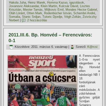
Hakola Juha
,
Heinz Marek
,
Homma Kazuo
,
igazolások
,
Jovanovic Aleksandar
,
Klein Martin
,
Kulcsár Dávid
,
Lisztes
Krisztián
,
Mester Tamás
,
Miljkovic Emil
,
Morales Hector Gabriel
,
Oláh Lóránt
,
Otten Mark
,
Rodenbücher István
,
Schembri André
,
Somalia
,
Stanic Srdjan
,
Tutoric Djordje
,
Végh Zoltán
,
Zsivóczky
Norbert
|
2 hozzászólás
2011.III.6. Bp. Honvéd – Ferencváros:
0-1
Közzétéve:
2011. március 6. vasárnap
|
Szerző:
K@rcsi
A Ferencváros
1–0-ra nyert
idegenben a
Bp. Honvéd
ellen a
labdarúgó NB I
18.
fordulójának
záró
mérkőzésén. A
zöld-fehérek
győztes gólját
Szrdjan
Sztanics