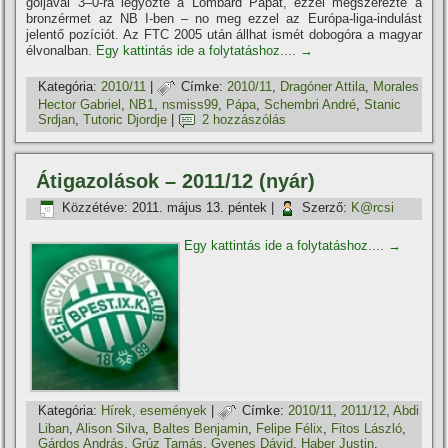
góljával 3–0-ra legyőzte a Lombard Pápát, ezzel megszerezte a
bronzérmet az NB I-ben – no meg ezzel az Európa-liga-indulást
jelentő pozí­ciót. Az FTC 2005 után állhat ismét dobogóra a magyar
élvonalban.
Egy kattintás ide a folytatáshoz....
→
Kategória:
2010/11
|
Címke:
2010/11
,
Dragóner Attila
,
Morales
Hector Gabriel
,
NB1
,
nsmiss99
,
Pápa
,
Schembri André
,
Stanic
Srdjan
,
Tutoric Djordje
|
2 hozzászólás
Átigazolások – 2011/12 (nyár)
Közzétéve:
2011. május 13. péntek
|
Szerző:
K@rcsi
Egy kattintás ide a folytatáshoz....
→
Kategória:
Hí­rek, események
|
Címke:
2010/11
,
2011/12
,
Abdi
Liban
,
Alison Silva
,
Baltes Benjamin
,
Felipe Félix
,
Fitos László
,
Gárdos András
,
Grúz Tamás
,
Gyenes Dávid
,
Haber Justin
,