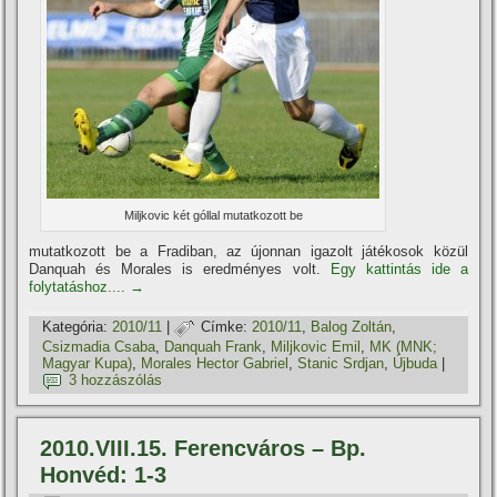
Miljkovic két góllal mutatkozott be
mutatkozott be a Fradiban, az újonnan igazolt játékosok közül
Danquah és Morales is eredményes volt.
Egy kattintás ide a
folytatáshoz....
→
Kategória:
2010/11
|
Címke:
2010/11
,
Balog Zoltán
,
Csizmadia Csaba
,
Danquah Frank
,
Miljkovic Emil
,
MK (MNK;
Magyar Kupa)
,
Morales Hector Gabriel
,
Stanic Srdjan
,
Újbuda
|
3 hozzászólás
2010.VIII.15. Ferencváros – Bp.
Honvéd: 1-3