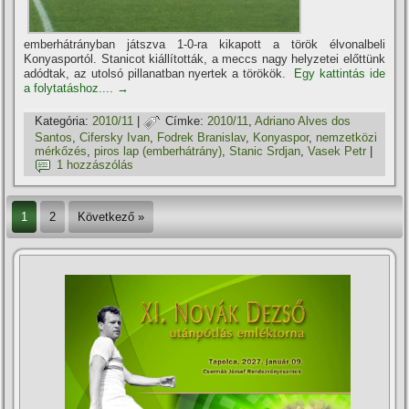
emberhátrányban játszva 1-0-ra kikapott a török élvonalbeli
Konyasportól. Stanicot kiállí­tották, a meccs nagy helyzetei előttünk
adódtak, az utolsó pillanatban nyertek a törökök.
Egy kattintás ide
a folytatáshoz....
→
Kategória:
2010/11
|
Címke:
2010/11
,
Adriano Alves dos
Santos
,
Cifersky Ivan
,
Fodrek Branislav
,
Konyaspor
,
nemzetközi
mérkőzés
,
piros lap (emberhátrány)
,
Stanic Srdjan
,
Vasek Petr
|
1 hozzászólás
1
2
Következő »