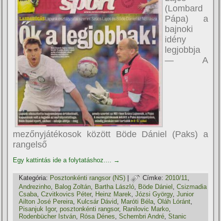
(Lombard
Pápa) a
bajnoki
idény
legjobbja
— A
mezőnyjátékosok között Böde Dániel (Paks) a
rangelső
Egy kattintás ide a folytatáshoz....
→
Kategória:
Posztonkénti rangsor (NS)
|
Címke:
2010/11
,
Andrezinho
,
Balog Zoltán
,
Bartha László
,
Böde Dániel
,
Csizmadia
Csaba
,
Czvitkovics Péter
,
Heinz Marek
,
Józsi György
,
Junior
Ailton José Pereira
,
Kulcsár Dávid
,
Maróti Béla
,
Oláh Lóránt
,
Pisanjuk Igor
,
posztonkénti rangsor
,
Ranilovic Marko
,
Rodenbücher István
,
Rósa Dénes
,
Schembri André
,
Stanic