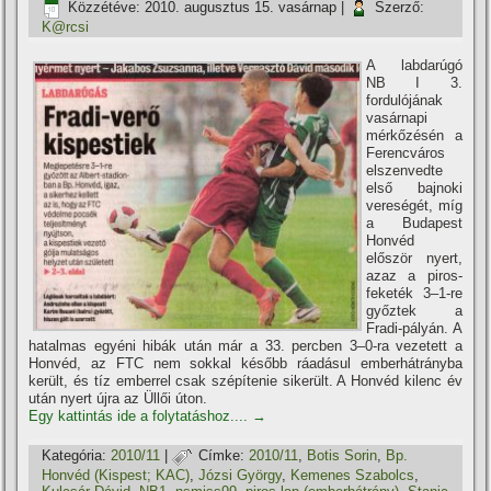
Közzétéve:
2010. augusztus 15. vasárnap
|
Szerző:
K@rcsi
A labdarúgó
NB I 3.
fordulójának
vasárnapi
mérkőzésén a
Ferencváros
elszenvedte
első bajnoki
vereségét, mí­g
a Budapest
Honvéd
először nyert,
azaz a piros-
feketék 3–1-re
győztek a
Fradi-pályán. A
hatalmas egyéni hibák után már a 33. percben 3–0-ra vezetett a
Honvéd, az FTC nem sokkal később ráadásul emberhátrányba
került, és tí­z emberrel csak szépí­tenie sikerült. A Honvéd kilenc év
után nyert újra az Üllői úton.
Egy kattintás ide a folytatáshoz....
→
Kategória:
2010/11
|
Címke:
2010/11
,
Botis Sorin
,
Bp.
Honvéd (Kispest; KAC)
,
Józsi György
,
Kemenes Szabolcs
,