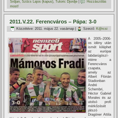
Srdjan
,
Szűcs Lajos (kapus)
,
Tutoric Djordje
|
Hozzászólás
most!
2011.V.22. Ferencváros – Pápa: 3-0
Közzétéve:
2011. május 22. vasárnap
|
Szerző:
K@rcsi
A 2005–2006-
os idény után
ismét kiléphet
az európai
labdarúgószí­
ntérre a
Ferencváros
csapata,
amely az
Albert Flórián
Stadionban
André
Schembri,
Héctor Gabriel
Morales és az
utolsó profi
mérkőzését
játszó
Dragóner Attila