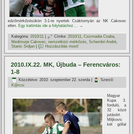
edzőmérkőzésükön 3-1-re nyertek Csáktornyán az NK Cakovec
ellen.
Egy kattintás ide a folytatáshoz....
→
Kategória:
2010/11
|
Címke:
2010/11
,
Csizmadia Csaba
,
Medimurje Cakovec
,
nemzetközi mérkőzés
,
Schembri André
,
Stanic Srdjan
|
Hozzászólás most!
2010.IX.22. MK, Újbuda – Ferencváros:
1-8
Közzétéve:
2010. szeptember 22. szerda
|
Szerző:
K@rcsi
Magyar
Kupa 3.
forduló, a
32 közé
jutásért.
Miljkovic
két góllal