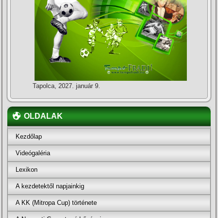
Tapolca, 2027. január 9.
OLDALAK
Kezdőlap
Videógaléria
Lexikon
A kezdetektől napjainkig
A KK (Mitropa Cup) története