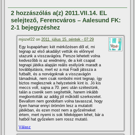
2 hozzászólás a(z) 2011.VII.14. EL
selejtező, Ferencváros – Aalesund FK:
2-1 bejegyzéshez
mjozef22 on
2011. július 15. péntek - 07:29
Egy kupapárharc két mérkőzésen dől el, mi
tegnap az első akadályt vettük és előnnyel
utazunk a visszavágóra. Persze lehetett volna
kedvezőbb is az eredmény, de a két csapat
tegnapi játéka alapján reális esélyünk maradt a
továbbjutásra, mert ez a mai Fradi játssza a
futballt, és a norvégoknak a visszavágón
támadniuk, nem csak rombolni mint tegnap, í­gy
biztos meglesznek a helyzeteink kint is. Jó kis
meccs volt, sajna a 70. perc után szétestünk,
talán a cserék sem segí­tették, hanem inkább
megbontották az addig jól működő szerkezetet.
Bevallom nem gondoltam volna tavasszal, hogy
ilyen hamar ennyi örömöm lesz a mutatott
játékban, és ezen most nem a győzelmeket
értem, mert nyerni is sok féleképpen lehet, bár a
hatból hat győzelem sem rossz mutató.
Válasz