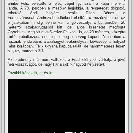
amibe Félix beletette a fejét, végül í­gy szállt a kapu mellé a
labda. A 78. percben a mezőny legjobbja, a rengeteget dolgozó,
robotoló Abdi helyére beállt Rósa Dénes a
Ferencvárosnál. Andrezinho időnként el-eltűnt a mezőnyben, de az
ő játékában mindig benne van a gólveszély: a 88 percben 28
méterről szabadrúgásból lőtt, de lapos kí­sérletét megfogta
Grytebust. Megjött a lövőkedve Félixnek is, de 20 méteres, középre
tartó próbálkozása nem lepte meg a norvég kapust. A hajrában a
hazaiak lendülete is alábbhagyott valamelyest, kevesebb a helyzet
mint korábban. Félix ugyana kapuba talált, de háromméteres lesen
állt, í­gy maradt a 2-1.
Az eredmény már nem változott a Fradi előnyből várhatja a jövő
heti visszavágót, de nagy kár a sok kihagyott helyzetért.
További képek itt
,
itt
és
itt …