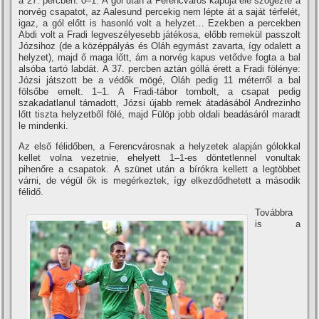
a 27. percben. 0–1. A gól után a Ferencváros kapuja elé szögezte a
norvég csapatot, az Aalesund percekig nem lépte át a saját térfelét,
igaz, a gól előtt is hasonló volt a helyzet… Ezekben a percekben
Abdi volt a Fradi legveszélyesebb játékosa, előbb remekül passzolt
Józsihoz (de a középpályás és Oláh egymást zavarta, í­gy odalett a
helyzet), majd ő maga lőtt, ám a norvég kapus vetődve fogta a bal
alsóba tartó labdát. A 37. percben aztán góllá érett a Fradi fölénye:
Józsi játszott be a védők mögé, Oláh pedig 11 méterről a bal
fölsőbe emelt. 1–1. A Fradi-tábor tombolt, a csapat pedig
szakadatlanul támadott, Józsi újabb remek átadásából Andrezinho
lőtt tiszta helyzetből fölé, majd Fülöp jobb oldali beadásáról maradt
le mindenki.
Az első félidőben, a Ferencvárosnak a helyzetek alapján gólokkal
kellet volna vezetnie, ehelyett 1–1-es döntetlennel vonultak
pihenőre a csapatok. A szünet után a bí­rókra kellett a legtöbbet
várni, de végül ők is megérkeztek, í­gy elkezdődhetett a második
félidő.
Továbbra
is a