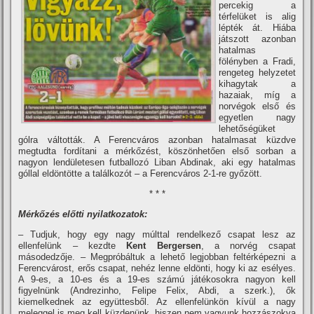
percekig a
térfelüket is alig
lépték át. Hiába
játszott azonban
hatalmas
fölényben a Fradi,
rengeteg helyzetet
kihagytak a
hazaiak, mí­g a
norvégok első és
egyetlen nagy
lehetőségüket
gólra váltották. A Ferencváros azonban hatalmasat küzdve
megtudta fordí­tani a mérkőzést, köszönhetően első sorban a
nagyon lendületesen futballozó Liban Abdinak, aki egy hatalmas
góllal eldöntötte a találkozót – a Ferencváros 2-1-re győzött.
* * *
Mérkőzés előtti nyilatkozatok:
– Tudjuk, hogy egy nagy múlttal rendelkező csapat lesz az
ellenfelünk – kezdte
Kent Bergersen
, a norvég csapat
másodedzője. – Megpróbáltuk a lehető legjobban feltérképezni a
Ferencvárost, erős csapat, nehéz lenne eldönti, hogy ki az esélyes.
A 9-es, a 10-es és a 19-es számú játékosokra nagyon kell
figyelnünk (Andrezinho, Felipe Felix, Abdi, a szerk.), ők
kiemelkednek az együttesből. Az ellenfelünkön kí­vül a nagy
meleggel is meg kell küzdenünk, hiszen nem vagyunk hozzászokva