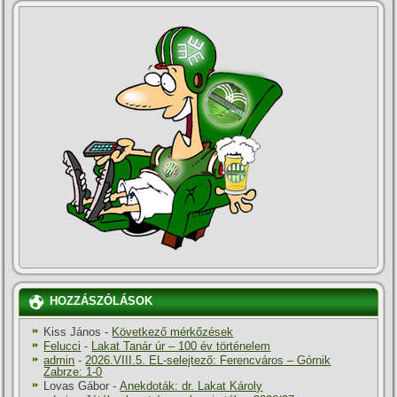
HOZZÁSZÓLÁSOK
Kiss János
-
Következő mérkőzések
Felucci
-
Lakat Tanár úr – 100 év történelem
admin
-
2026.VIII.5. EL-selejtező: Ferencváros – Górnik
Zabrze: 1-0
Lovas Gábor
-
Anekdoták: dr. Lakat Károly