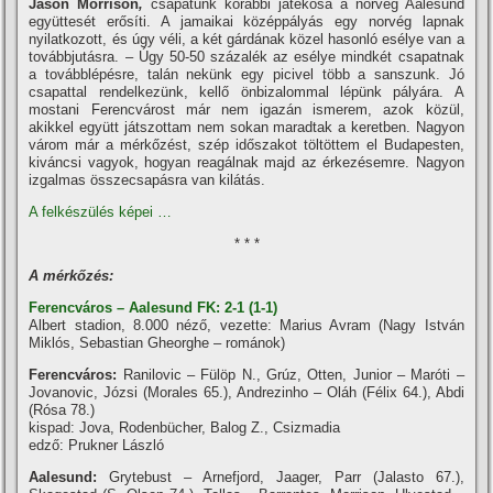
Jason Morrison
,
csapatunk korábbi játékosa a norvég Aalesund
együttesét erősí­ti. A jamaikai középpályás egy norvég lapnak
nyilatkozott, és úgy véli, a két gárdának közel hasonló esélye van a
továbbjutásra. – Úgy 50-50 százalék az esélye mindkét csapatnak
a továbblépésre, talán nekünk egy picivel több a sanszunk. Jó
csapattal rendelkezünk, kellő önbizalommal lépünk pályára. A
mostani Ferencvárost már nem igazán ismerem, azok közül,
akikkel együtt játszottam nem sokan maradtak a keretben. Nagyon
várom már a mérkőzést, szép időszakot töltöttem el Budapesten,
kiváncsi vagyok, hogyan reagálnak majd az érkezésemre. Nagyon
izgalmas összecsapásra van kilátás.
A felkészülés képei …
* * *
A mérkőzés:
Ferencváros – Aalesund FK: 2-1 (1-1)
Albert stadion, 8.000 néző, vezette: Marius Avram (Nagy István
Miklós, Sebastian Gheorghe – románok)
Ferencváros:
Ranilovic – Fülöp N., Grúz, Otten, Junior – Maróti –
Jovanovic, Józsi (Morales 65.), Andrezinho – Oláh (Félix 64.), Abdi
(Rósa 78.)
kispad: Jova, Rodenbücher, Balog Z., Csizmadia
edző: Prukner László
Aalesund:
Grytebust – Arnefjord, Jaager, Parr (Jalasto 67.),