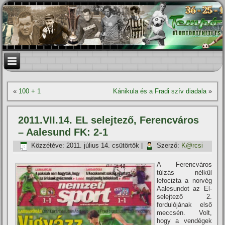
«
100 + 1
Kánikula és a Fradi szí­v diadala
»
2011.VII.14. EL selejtező, Ferencváros
– Aalesund FK: 2-1
Közzétéve:
2011. július 14. csütörtök
|
Szerző:
K@rcsi
A Ferencváros
túlzás nélkül
lefocizta a norvég
Aalesundot az El-
selejtező 2.
fordulójának első
meccsén. Volt,
hogy a vendégek