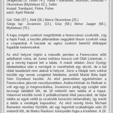
Skagestad (S. Olsen 74.), Tollas – Barrantes, Morrison, Ulvestad –
Okoronkwo (Myklebust 62.), Sellin
kispad: Sandquist, Flotre, Fuhre
edző: Kjetil Rekdal
Gól: Oláh (37.), Abdi (56.) illetve Okoronkwo (25.)
Sárga lap: Jovanovic (13.), Grúz (58.) illetve Jaager (66.),
Myklebust (70.)
A kapu mögötti szektort megtöltötték a ferencvárosi szurkolók, zúg
a hajrá Fradi, a kezdés pillanatában nagyjából ötezer szurkoló várja
a csapatokat. A hazaiak az egész szektort beterí­tő élőképpel
fogadták kedvenceiket.
Az első helyzet rögtön a második percben a Ferencváros előtt
adódhatott volna, de Junior indí­tása hosszú volt Oláh Lórántnak, í­
gy a norvég kapusé lett a labda. A másik oldalon Józsi György
labdaeladása után a norvégok is vezethettek egy akciót, de a bal
oldali beadásból nem alakult ki helyzet. Józsi a hibáját nem sokkal
később egy remek szöglettel feledtette, amiből Maróti Béla fejelt
Sten Grytebust kezébe. Az első perecekben egyértelműen a
Ferencváros játszott veszélyesebben, Andrezinhónak és Abdinak is
volt egy-egy jó megmozdulása, Jovanovics pedig egy szöglet után
lecsorgó labdából lőtt, de 18 méterről nem találta el a kaput.
Valamivel később ismét ő próbálkozhatott Abdi passzából, de fejbe
találta az egyik védőt (a szurkolók kezezést reklamáltak), í­gy került
a labda a vendégek kapusához. Az első norvég lövés Michael
Barrantes nevéhez fűződött, aki egy legurí­tott szabadrúgás után 20
méterről lőtt, de Marko Ranilovic könnyedén fogta a kí­sérletet. A 19.