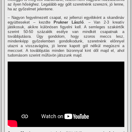
az ilyen hőséghez. Legalább egy gólt szeretnénk szerezni, jó lenne,
ha az győzelmet jelentene.
– Nagyon fegyelmezett csapat, ez jellemzi egyébként a skandináv
együtteseket – kezdte
Prukner László
. – Van 2-3 kreatí­v
játékosuk, akikre különösen figyelni kell. A semleges szakértők
szerint 50-50 százalék esélye van mindkét csapatnak a
továbbjutásra. Úgy gondolom, hogy szoros meccs lesz,
mindenképp győzelemben gondolkodunk, szeretnénk előnnyel
utazni a visszavágóra, jó lenne kapott gól nélkül megúszni a
meccset. A továbbjutás minden bizonnyal kint dől majd el, ahol
tudomásom szerint műfüvön játszunk majd.