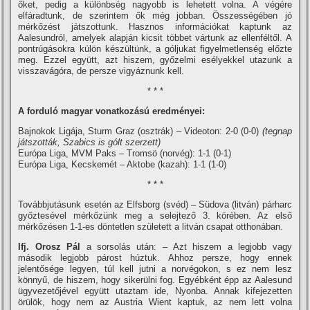
őket, pedig a különbség nagyobb is lehetett volna. A végére
elfáradtunk, de szerintem ők még jobban. Összességében jó
mérkőzést játszottunk. Hasznos információkat kaptunk az
Aalesundról, amelyek alapján kicsit többet vártunk az ellenféltől. A
pontrúgásokra külön készültünk, a góljukat figyelmetlenség előzte
meg. Ezzel együtt, azt hiszem, győzelmi esélyekkel utazunk a
visszavágóra, de persze vigyáznunk kell.
* * *
A forduló magyar vonatkozású eredményei:
Bajnokok Ligája, Sturm Graz (osztrák) – Videoton: 2-0 (0-0)
(tegnap
játszották, Szabics is gólt szerzett)
Európa Liga, MVM Paks – Tromsö (norvég): 1-1 (0-1)
Európa Liga, Kecskemét – Aktobe (kazah): 1-1 (1-0)
* * *
Továbbjutásunk esetén az Elfsborg (svéd) – Südova (litván) párharc
győztesével mérkőzünk meg a selejtező 3. körében. Az első
mérkőzésen 1-1-es döntetlen született a litván csapat otthonában.
Ifj. Orosz Pál
a sorsolás után: – Azt hiszem a legjobb vagy
második legjobb párost húztuk. Ahhoz persze, hogy ennek
jelentősége legyen, túl kell jutni a norvégokon, s ez nem lesz
könnyű, de hiszem, hogy sikerülni fog. Egyébként épp az Aalesund
ügyvezetőjével együtt utaztam ide, Nyonba. Annak kifejezetten
örülök, hogy nem az Austria Wient kaptuk, az nem lett volna