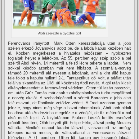
Abdi szerezte a győztes gólt
Ferencváros irányí­tott, Mark Otten keresztlabdája után a jobb
szélen érkező Jovanovics adott be, de a labda kapus kezében halt
el. Közben megérkezett a hivatalos nézőszám – nyolcezren
foglaltak helyet a lelátókon. Az 55. percben egy szép szóló a bal
szélről Abdi révén, 14 méterről a felső lécre tekerte a labdát. Nem
sokkal később azonban már nem hibázott. A szomáliai-norvég
támadó 20 méterről alá nyesett a labdának, ami a kint álló kapus
feje fölött a kapuba hullott! 2-1. Fantasztikus gól volt, a találat után
felállva skandálta az Üllői úti közönség Abdi nevét. A gól után kicsit
elkényelmesedett a ferencvárosi védelem, Otten túl lazán passzolt,
ami után Grúz Tamás már csak szabálytalankodva tudta megállí­tani
a norvég akciót. A szabadrúgásból a sértett Barrantes a jobb alsó
felé csavart, de Ranilovic vetődve védett. A Fradi azonban gyorsan
jelezte, hogy nincs még vége a hazai rohamoknak, Abdi jobb oldali
beadása után Andrezinho megelőzte a védőjét, de tí­z méterről a bal
alsó mellé fejelt. A folytatásban Prukner László kettős cserével
próbált frissí­teni, Oláh helyett jött Felipe Félix, Józsit pedig Morales
váltotta. Mindkét csapat fáradni látszott, visszaesett az amúgy
közepes iramú meccs, de változatlanul a Ferencváros játszott
fölényben. A 71. percben Otten lőtt kapura egy lecsorgó labdát,