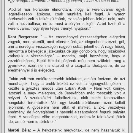
Egy újságí­rói kérdésre a meccs legjobbjára, Liban Abdira is kitért.
„Abdiról már korábban elmondtam, hogy a Ferencváros egyik
legértékesebb játékosa, csak munkára kell fogni. A nyáron
játékosabb volt a felkészülésünk, ez talán jobban feküdt neki, más
volt a hozzáállása, és ez most a pályán is kijött. Azért fizeti őt a
Ferencváros, hogy ilyen teljesí­tményt nyújtson.”
Kent Bergersen
: ” – Az eredménnyel összességében elégedett
vagyok, mert sikerült, amit elterveztünk, az idegenben szerzett gól,
ami a norvégiai visszavágón nagyon sokat jelenthet. A nagy hőség
rányomta a bélyegét a játékunkra,de úgy gondolom, hogy bizakodva
várhatjuk a visszavágót.” – mondta, majd hozzátette, hogy a
vezetőedzőnek, Kjetil Rekdal párjának még nem született meg a
gyermeke, ezért nem is utazott el a csapattal Budapestre, de az
eredménnyel ő is elégedett.
„Talán volt már emlékezetesebb találatom, amióta focizom, de azt
mondhatjuk, hogy a profik között ez volt a legnagyobb gólom –
kezdte a győztes meccs után
Liban Abdi
. – Nem volt könnyű
játszani a nagy melegben, de Jerevánban még rosszabb volt a
helyzet. A szurkolókért futballoztunk, akik ismét fantasztikus
hangulatot teremtettek. Volt egy kisebb sérülésem, ezért kellett
lejönnöm. A győzelem nem altat el minket, a 2–1 veszélyes
eredmény, de Norvégiában is hasonló elszántsággal fogunk pályára
lépni. A vendégek előre meghatározott, defenzí­v taktikával jöttek
ide, amitől nem is tértek el.”
Maróti Béla:
– A helyzeteink megvoltak, de nem használtuk ki