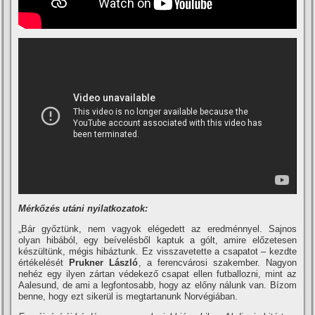
Mérkőzés utáni nyilatkozatok:
„Bár győztünk, nem vagyok elégedett az eredménnyel. Sajnos
olyan hibából, egy beí­velésből kaptuk a gólt, amire előzetesen
készültünk, mégis hibáztunk. Ez visszavetette a csapatot – kezdte
értékelését
Prukner László
, a ferencvárosi szakember. Nagyon
nehéz egy ilyen zártan védekező csapat ellen futballozni, mint az
Aalesund, de ami a legfontosabb, hogy az előny nálunk van. Bí­zom
benne, hogy ezt sikerül is megtartanunk Norvégiában.