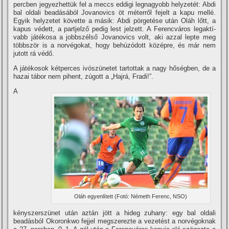
percben jegyezhettük fel a meccs eddigi legnagyobb helyzetét: Abdi
bal oldali beadásából Jovanovics öt méterről fejelt a kapu mellé.
Egyik helyzetet követte a másik: Abdi pörgetése után Oláh lőtt, a
kapus védett, a partjelző pedig lest jelzett. A Ferencváros legaktí­
vabb játékosa a jobbszélső Jovanovics volt, aki azzal lepte meg
többször is a norvégokat, hogy behúzódott középre, és már nem
jutott rá védő.
A játékosok kétperces ivószünetet tartottak a nagy hőségben, de a
hazai tábor nem pihent, zúgott a „Hajrá, Fradi!”.
A
Oláh egyenlí­tett (Fotó: Németh Ferenc, NSO)
kényszerszünet után aztán jött a hideg zuhany: egy bal oldali
beadásból Okoronkwo fejjel megszerezte a vezetést a norvégoknak