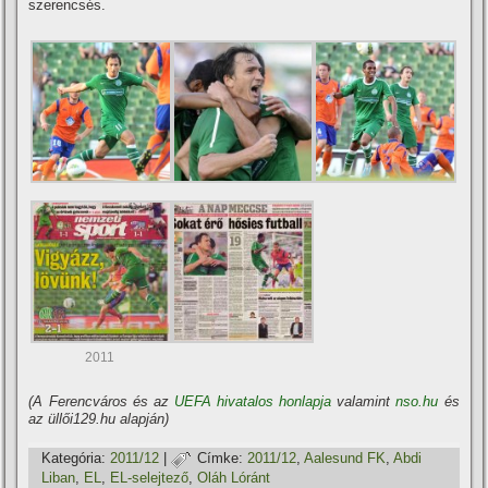
szerencsés.
2011
(A Ferencváros és az
UEFA hivatalos honlapja
valamint
nso.hu
és
az üllői129.hu alapján)
Kategória:
2011/12
|
Címke:
2011/12
,
Aalesund FK
,
Abdi
Liban
,
EL
,
EL-selejtező
,
Oláh Lóránt