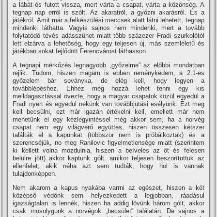
a lábát és futott vissza, mert várta a csapat, várta a közönség. A
tegnap nap erről is szólt. Az akaratról, a győzni akarásról. És a
játékról. Amit már a felkészülési meccsek alatt látni lehetett, tegnap
mindenki láthatta. Vagyis sajnos nem mindenki, mert a tovább
folytatódó tévés adásszünet miatt több százezer Fradi szurkolótól
lett elzárva a lehetőség, hogy egy teljesen új, más szemléletű és
játékban sokat fejlődött Ferencvárost láthasson.
A tegnapi mérkőzés legnagyobb „győzelme” az előbbi mondatban
rejlik. Tudom, hiszen magam is ebben reménykedem, a 2:1-es
győzelem bár soványka, de elég kell, hogy legyen a
továbblépéshez. Ehhez még hozzá lehet tenni egy kis
melldagasztással övezte, hogy a magyar csapatok közül egyedül a
Fradi nyert és egyedül nekünk van továbbjutási esélyünk. Ezt meg
kell becsülni, ezt már igazán értékelni kell, emellett már nem
mehetünk el egy kézlegyintéssel még akkor sem, ha a norvég
csapat nem egy világverő együttes, hiszen összesen kétszer
találták el a kapunkat (többször nem is próbálkoztak) és a
szerencséjük, no meg Ranilovic figyelmetlensége miatt (szerintem
ki kellett volna mozdulnia, hiszen a beí­velés az öt és felesen
belülre jött) akkor kaptunk gólt, amikor teljesen beszorí­tottuk az
ellenfelet, akik néha azt sem tudták, hogy hol is vannak
tulajdonképpen.
Nem akarom a kapus nyakába varrni az egészet, hiszen a két
középső védőnk sem helyezkedett a legjobban, ráadásul
igazságtalan is lennék, hiszen ha addig lövünk három gólt, akkor
csak mosolygunk a norvégok „becsület” találatán. De sajnos a