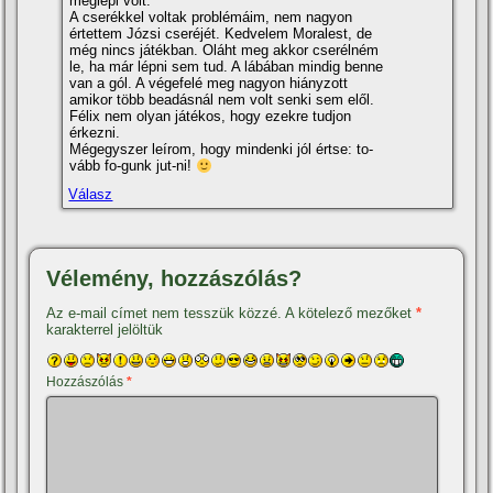
meglepi volt.
A cserékkel voltak problémáim, nem nagyon
értettem Józsi cseréjét. Kedvelem Moralest, de
még nincs játékban. Oláht meg akkor cserélném
le, ha már lépni sem tud. A lábában mindig benne
van a gól. A végefelé meg nagyon hiányzott
amikor több beadásnál nem volt senki sem elől.
Félix nem olyan játékos, hogy ezekre tudjon
érkezni.
Mégegyszer leí­rom, hogy mindenki jól értse: to-
vább fo-gunk jut-ni!
Válasz
Vélemény, hozzászólás?
Az e-mail címet nem tesszük közzé.
A kötelező mezőket
*
karakterrel jelöltük
Hozzászólás
*