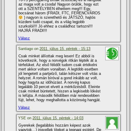
az maga volt a csoda! Nagyon örülök, hogy ezt
ott a SZENTÉLYBEN élhettem meg!!! Egy,
bocsánat három (FRADI, FTC, FERENCVÁROS
) nagyon is szerethető és JÁTSZÓ, hajtós
küzdeni tudó csapat, és a világ legjobb
szurkolói!!! Jó ehhez a családhoz tartozni!!!
HAJRÁ FRADI!!!
Válasz
Santiago on
2011. július 15. péntek - 15:13
Csak minket állí­ottak meg lesen! Ez abból is
következik, hogy a norvégok ritkán lépték át a
térfelüket. Az első félidőt tudom csak értékelni
mert akkor voltam vonalban. A legtöbb esetben
jól lengetett a partjelző, talán kétszer volt vitás a
helyzet. A román bí­róval a gond inkább az volt,
hogy hagyta az időhúzást. A norvég kapus
legalább 10 percet elvett a mérkőzésből. Eleinte
csak minket büntetett, hiszen a legkisebb lökést
is lefújta. A második félidőben már rendesebben
fújt, lehet, hogy meghallotta a közönség hangját.
Válasz
YSE on
2011. július 15. péntek - 14:03
Gyerekek (legalábbis hozzám képest azok
vagytok…) irigyellek titeket a tegnapi estéért. De