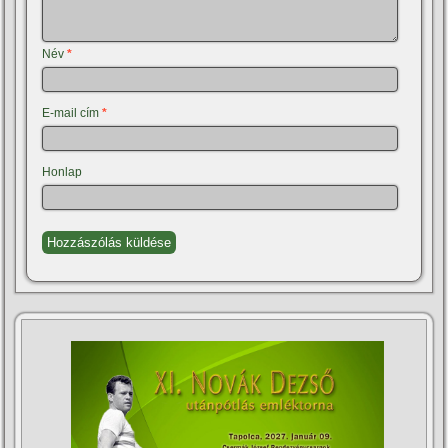
Név
*
E-mail cím
*
Honlap