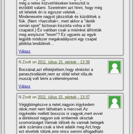
még a netes közvetí­téseken keresztül is
érződött valami. Szeretném azt hinni, hogy még
ott lehetek én is egyszer veletek….
Mindenesetre nagyot játszottak és küzdöttek a
fiúk. (Nem >harcoltak<, mert akkor a "derék
román spori" biztosan kiszórta volna a fél
csapatot.) És valóban csak a mieinket állí­tották
meg annyiszor "lesen"? Ez ugyanis az egyik
legjobb módszer megakadályozni egy csapat
játékba lendülését…
Válasz
N.Zsolt on
2011. július 15. péntek - 13:39
Bocsánat,azt elfelejtettem,hogy elnézést a
panaszkodásért,nem az oldal tehet róla,de
muszáj volt leirni a véleményemet.
Válasz
N.Zsolt on
2011. július 15. péntek - 13:37
Végigböngészve a netet,nagyon irigykedem
rátok,mert nem láthattam a meccset.Az
irigykedés mellett bosszús is vagyok,mert evvel
a döntéssel nagyon sok embernek okoztak
szomorúságot.Vannak idősek és vannak betegek
akik számára csak a tévé adatik meg.Azt,hogy
ezt elvették tölünk,erre nincs semmi elfogadható