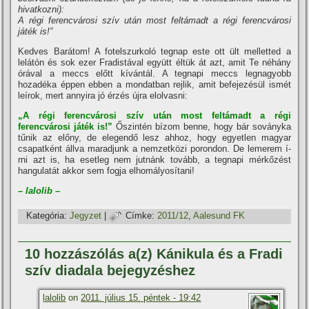
hivatkozni):
A régi ferencvárosi szí­v után most feltámadt a régi ferencvárosi
játék is!”
Kedves Barátom! A fotelszurkoló tegnap este ott ült melletted a
lelátón és sok ezer Fradistával együtt éltük át azt, amit Te néhány
órával a meccs előtt kí­vántál. A tegnapi meccs legnagyobb
hozadéka éppen ebben a mondatban rejlik, amit befejezésül ismét
leí­rok, mert annyira jó érzés újra elolvasni:
„A régi ferencvárosi szí­v után most feltámadt a régi
ferencvárosi játék is!”
Őszintén bí­zom benne, hogy bár soványka
tűnik az előny, de elegendő lesz ahhoz, hogy egyetlen magyar
csapatként állva maradjunk a nemzetközi porondon. De lemerem í­
rni azt is, ha esetleg nem jutnánk tovább, a tegnapi mérkőzést
hangulatát akkor sem fogja elhomályosí­tani!
– lalolib –
Kategória:
Jegyzet
|
Címke:
2011/12
,
Aalesund FK
10 hozzászólás a(z) Kánikula és a Fradi
szí­v diadala bejegyzéshez
lalolib
on
2011. július 15. péntek - 19:42