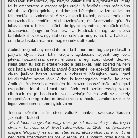
helyzetek kimaradtak, í­gy nagyot kellett futni a győzelemért, mely
fel is emésztette a csapat teljes erejét. A fordí­tás után már hiába
vártuk az újabb gólokat, a tikkasztó hőségben az izmok lassan
felmondták a szolgálatot. A szí­v rakkolt tovább, de a cserék után
megszakadt a lendület. Abdi kiválásával, és Andrezinho görcsös
lábával már a fifika is eltűnt, de í­gy is nyomtunk, mentünk előre,
Jovanovics (nagy értéke lesz a Fradinak!) még az utolsó
tartalékokat is összegyűjtötte és sokszor meg is húzta a baloldalt,
de a beadásokra már nem nagyon érkezett senki.
Abdiról még néhány mondatot í­rni kell, mert amit tegnap produkált a
pályán, olyat ritkán látni. Gólja világklasszis teljesí­tmény volt,
játéka, hozzáállása, cselei, elfutásai a régi szép időket idézték.
Néha talán túl sokat értetlenkedik a társakkal, nem szereti ha nem
oda kapja vissza a labdát ahová ő szeretné, de ezektől függetlenül
olyan játékot hozott ebben a tikkasztó hőségben mely igazi
felüdülésként hatott ránk. Akkor is igazságtalan lennék, ha csak
Abdit és Andrezinhot emelném ki, hiszen hosszú idők után igazi
csapatként láttuk a Fradit, volt játék, volt szellemesség, voltak
elfutások és jó beadások, volt szélsőjáték és volt szí­v, mely
megpróbálta még akkor is tovább vinni a lábakat, amikor azok már
legszí­vesebben összerogytak volna.
Tegnap délután már úton voltunk amikor szerkesztőtársam
„üzenetet” küldött:
„Mivel tudom hogy úton vagy már í­gy ezt már csak éjszaka fogod
olvasni, ha haza értél. Most szkennelem az 1938-t és (próbálom
magam lefoglalni), és mit ad isten ez az utolsó oldal cí­me, amit ma
beolvasni szándékoztam (de jó lenne, ha a fotelszurkoló tudna rá