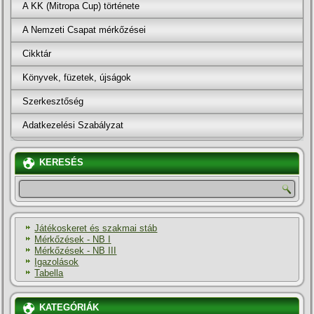
A KK (Mitropa Cup) története
A Nemzeti Csapat mérkőzései
Cikktár
Könyvek, füzetek, újságok
Szerkesztőség
Adatkezelési Szabályzat
KERESÉS
Játékoskeret és szakmai stáb
Mérkőzések - NB I
Mérkőzések - NB III
Igazolások
Tabella
KATEGÓRIÁK