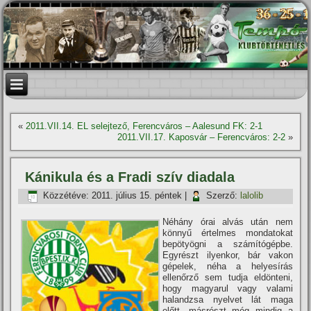
«
2011.VII.14. EL selejtező, Ferencváros – Aalesund FK: 2-1
2011.VII.17. Kaposvár – Ferencváros: 2-2
»
Kánikula és a Fradi szí­v diadala
Közzétéve:
2011. július 15. péntek
|
Szerző:
lalolib
Néhány órai alvás után nem
könnyű értelmes mondatokat
bepötyögni a számí­tógépbe.
Egyrészt ilyenkor, bár vakon
gépelek, néha a helyesí­rás
ellenőrző sem tudja eldönteni,
hogy magyarul vagy valami
halandzsa nyelvet lát maga
előtt, másrészt még mindig a