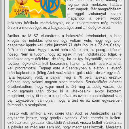
tegnap esti mérkőzés hatása
alatt vagyok. Bár megpróbáltam
a reggeli zuhannyal kiverni
magamból a belém ivódott
irtózatos kánikula maradványait, de a zsigereimben még mindig
érzem a merevséget és a bágyadtságot amit a hőség okozott.
Amikor az MLSZ elutasí­totta a halasztási kérelmünket, a buta
kifogás és indoklás ellenére úgy voltam vele, hogy egy profi
csapatnak igenis kell tudni játszani 71 órás (hol itt a 72 óra Csányi
úr?) pihenő után. Eggyel azért nem számoltam, az pedig a trópusi
hőség. Nem is tudom, hogy az égiek milyen indí­ttatásból tolják le
hazánkat egyre délebbre, de tény, ha ez í­gy folytatódik, nem csak
további légkondikat kell beszerelni, hanem a bioritmusunkat is át
kell programozni. Tegnap este a Szentélyben a lelátón is levegő
után kapkodtunk (főleg Abdi varázslatos gólja után, de az egy más
fajta légszomj volt), a pályán meg a 70 perc tájékán éreztük
először, hogy valami nagyon nincs rendben. Szurkolóként először
értetlenkedtem, hogy vajon miért is tört meg az addig varázs, de
mikor egymás után dőltek ki a játékosaink, akkor kezdtem
megérteni, hogy itt nem a kondí­cióval és az összpontosí­tással van
baj. Egyszerűen van olyan, hogy a test és az izom egyszerűen
felmondja a szolgálatot.
Ijesztő volt, amikor a két csere után Abdi és Andrezinho szinte
egyszerre jelezte, hogy gondjaik vannak. Abdit cserélni is kellett,
ezért az izomgörccsel küszködő Andrénak vissza kellett sántikálnia
a pályára és még arra sem idő, hogy megmasszí­rozzák. Megrázta