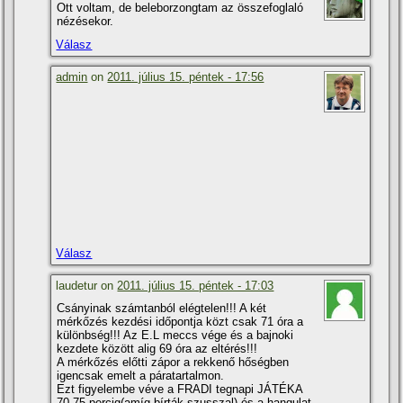
Ott voltam, de beleborzongtam az összefoglaló
nézésekor.
Válasz
admin
on
2011. július 15. péntek - 17:56
Válasz
laudetur on
2011. július 15. péntek - 17:03
Csányinak számtanból elégtelen!!! A két
mérkőzés kezdési időpontja közt csak 71 óra a
különbség!!! Az E.L meccs vége és a bajnoki
kezdete között alig 69 óra az eltérés!!!
A mérkőzés előtti zápor a rekkenő hőségben
igencsak emelt a páratartalmon.
Ezt figyelembe véve a FRADI tegnapi JÁTÉKA
70-75 percig(amí­g bí­rták szusszal) és a hangulat