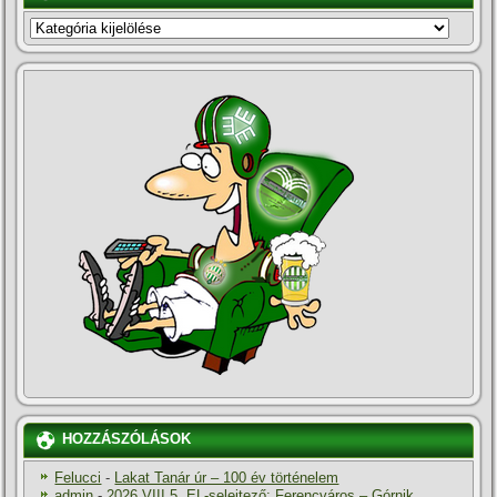
KATEGÓRIÁK
HOZZÁSZÓLÁSOK
Felucci
-
Lakat Tanár úr – 100 év történelem
admin
-
2026.VIII.5. EL-selejtező: Ferencváros – Górnik