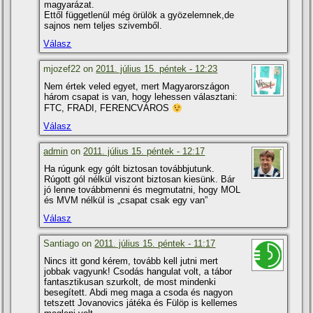
magyarázat.
Ettől függetlenül még örülök a gyözelemnek,de
sajnos nem teljes szivemből.
Válasz
mjozef22 on
2011. július 15. péntek - 12:23
Nem értek veled egyet, mert Magyarországon
három csapat is van, hogy lehessen választani:
FTC, FRADI, FERENCVÁROS
Válasz
admin
on
2011. július 15. péntek - 12:17
Ha rúgunk egy gólt biztosan továbbjutunk.
Rúgott gól nélkül viszont biztosan kiesünk. Bár
jó lenne továbbmenni és megmutatni, hogy MOL
és MVM nélkül is „csapat csak egy van”
Válasz
Santiago on
2011. július 15. péntek - 11:17
Nincs itt gond kérem, tovább kell jutni mert
jobbak vagyunk! Csodás hangulat volt, a tábor
fantasztikusan szurkolt, de most mindenki
besegí­tett. Abdi meg maga a csoda és nagyon
tetszett Jovanovics játéka és Fülöp is kellemes