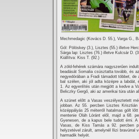
Mechmedagic (Kovács D. 55.), Varga G., Bár
Gól: Pölöskey (3.), Lisztes (55.) illetve Herc
Sárga lap: Lisztes (76.) illetve Kulcsár D. (3
Kiállí­tva: Kiss T. (92.)
A zöld-fehérek számára nagyszerűen indult
beadását Somalia csúsztatta tovább, és az 
negyedórában a Fradi támadott többet, de a 
bal szélen, aki jól adta középre a labdát
1. Az egyenlí­tés után megjött a kedve a V
Beliczky Gergő, aki az amerikai túra után al
A szünet előtt a Vasas veszélyeztetett mé
jobban. Az 55. percben Lisztes Krisztiá
középpályás 25 méterről hatalmas gólt lőtt
mentenie Oláh Lóránt elől, majd a 68. per
Gyenesen, de a kapus bele tudott érni. A 
Vasas, de Kiss Tamás a 92. percben pir
helyzetével zárult, amelynél Ilizi bravúrra
harmadik helyét.