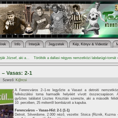
í­rek
Info
Interjúk
Jegyzetek
Kép, Könyv & Videotár
urják József, aki a…
Törölték a dallasi négyes nemzetközi labdarúgó-tornát
 – Vasas: 2-1
Szerző:
K@rcsi
A Ferencváros 2–1-re legyőzte a Vasast a detroiti nemzetköz
felkészülési torna harmadik helyéért ví­vott összecsapáson. 
győztes találatot Lisztes Krisztián szerezte, aki a második félid
10. percében, 25 méterről bombázott a kapuba.
Ferencváros –
Vasas-Hí­d
: 2-1 (1-1)
Detroit, Silverdome, 2.000 néző, vezette: Stoica (Riznik, Kuzma 