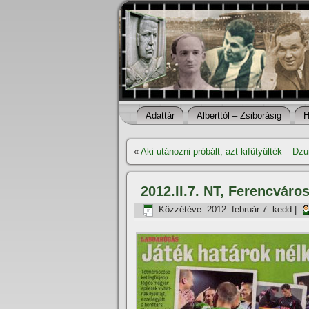
Adattár
Alberttól – Zsiborásig
H
«
Aki utánozni próbált, azt kifütyülték – Dz
2012.II.7. NT, Ferencváros
Közzétéve:
2012. február 7. kedd
|