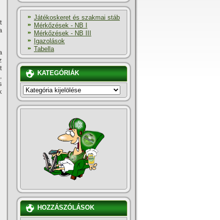
Játékoskeret és szakmai stáb
t
Mérkőzések - NB I
a
Mérkőzések - NB III
Igazolások
Tabella
a
z
t
KATEGÓRIÁK
,
s
KATEGÓRIÁK
k
HOZZÁSZÓLÁSOK