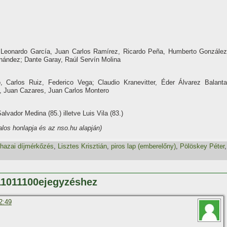
 Leonardo Garcí­a, Juan Carlos Ramí­rez, Ricardo Peña, Humberto González
nández; Dante Garay, Raúl Serví­n Molina
 Carlos Ruiz, Federico Vega; Claudio Kranevitter, Éder Álvarez Balanta
a, Juan Cazares, Juan Carlos Montero
lvador Medina (85.) illetve Luis Vila (83.)
los honlapja és az nso.hu alapján)
hazai dí­jmérkőzés
,
Lisztes Krisztián
,
piros lap (emberelőny)
,
Pölöskey Péter
,
11011100ejegyzéshez
2:49