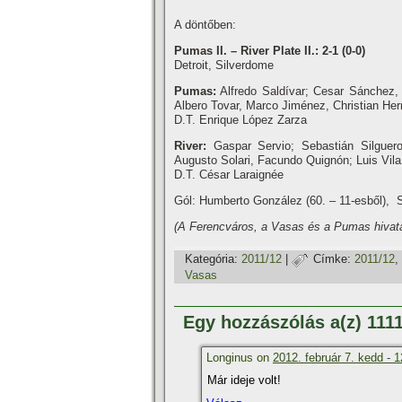
A döntőben:
Pumas II. – River Plate II.: 2-1 (0-0)
Detroit, Silverdome
Pumas:
Alfredo Saldí­var; Cesar Sánchez,
Albero Tovar, Marco Jiménez, Christian Her
D.T. Enrique López Zarza
River:
Gaspar Servio; Sebastián Silguero,
Augusto Solari, Facundo Quignón; Luis Vil
D.T. César Laraignée
Gól: Humberto González (60. – 11-esből), Sa
(A Ferencváros, a Vasas és a Pumas hivata
Kategória:
2011/12
|
Címke:
2011/12
,
Vasas
Egy hozzászólás a(z) 111
Longinus on
2012. február 7. kedd - 1
Már ideje volt!