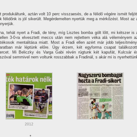
produkáltunk, aztán volt 10 perc visszaesés, de a félidő végére ismét feljöt
 félidőnk is jól sikerült. Megérdemelten nyertük meg a mérkőzést. Most az 
nyerjük.
a, tehát nyert a Fradi, de tény, mí­g Lisztes bomba gólt lőtt, mi kétszer is 
k ellen 3-0-ra elvesztett meccs után nem rejtettem véka alá véleményem a
tékosok mentalitása miatt. Most a Fradi ellen azért már jobb teljesí­tmény
aratban már léptünk előre. Úgy érzem, két egyforma csapat találkozott
ercet. Mi Beliczky és Varga Gabi révén rúgtunk két kapufát, Kulcsár é
, szóval semmivel nem voltunk rosszabbak a Fradinál, s akár mi is nyerhettün
2012
*