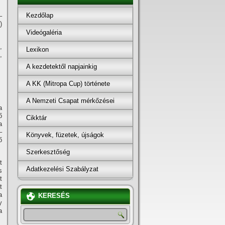
Kezdőlap
–
)
Videógaléria
,
Lexikon
,
A kezdetektől napjainkig
A KK (Mitropa Cup) története
A Nemzeti Csapat mérkőzései
a
ő
Cikktár
a
–
Könyvek, füzetek, újságok
ő
Szerkesztőség
t
Adatkezelési Szabályzat
s
t
t
a
KERESÉS
y
a