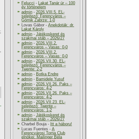
Felucci
-
Lakat Tanár úr – 100
év történelem
admin
-
2026.VIII.5. EL-
selejtező: Ferencváros –
Górnik Zabrze: 1-0
Lovas Gábor
-
Anekdoták: dr.
Lakat Károly
;
admin
-
Játékoskeret és
szakmai stáb – 2026/27
admin
-
2026.VIII.2.
Ferencváros – Vasas: 0-0
,
admin
-
2026.VIII.2.
Ferencváros – Vasas: 0-0
admin
-
2026.VII.30. EL-
selejtező: Ferencváros –
Twente: 2-2
admin
-
Botka Endre
admin
-
Bamidele Yusuf
admin
-
2026.VII.26. Paks –
Ferencváros: 4-2
admin
-
2026.VII.26. Paks –
Ferencváros: 4-2
admin
-
2026.VII.23. EL-
selejtező: Twente –
Ferencváros: 1-2
admin
-
Játékoskeret és
szakmai stáb – 2026/27
Charbel Bouja
-
Itt a háboru!
Lucas Fuentes
-
A
Ferencvárosi Torna Club
elnökei: Mailinger Béla