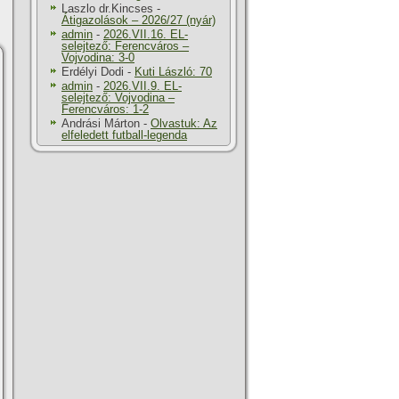
Laszlo dr.Kincses
-
Átigazolások – 2026/27 (nyár)
admin
-
2026.VII.16. EL-
selejtező: Ferencváros –
Vojvodina: 3-0
Erdélyi Dodi
-
Kuti László: 70
admin
-
2026.VII.9. EL-
selejtező: Vojvodina –
Ferencváros: 1-2
Andrási Márton
-
Olvastuk: Az
elfeledett futball-legenda