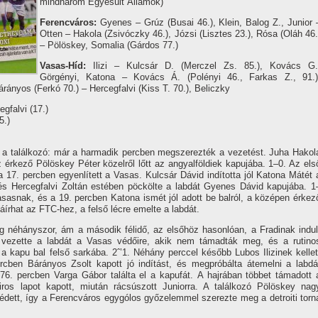
mindhárom Egyesült Államok)
Ferencváros:
Gyenes – Grúz (Busai 46.), Klein, Balog Z., Junior 
Otten – Hakola (Zsivóczky 46.), Józsi (Lisztes 23.), Rósa (Oláh 46.
– Pölöskey, Somalia (Gárdos 77.)
Vasas-Hí­d:
Ilizi – Kulcsár D. (Merczel Zs. 85.), Kovács G.
Görgényi, Katona – Kovács Á. (Polényi 46., Farkas Z., 91.)
ányos (Ferkó 70.) – Hercegfalvi (Kiss T. 70.), Beliczky
egfalvi (17.)
5.)
 a találkozó: már a harmadik percben megszerezték a vezetést. Juha Hakol
érkező Pölöskey Péter közelről lőtt az angyalföldiek kapujába. 1–0. Az els
17. percben egyenlí­tett a Vasas. Kulcsár Dávid indí­totta jól Katona Mátét 
, és Hercegfalvi Zoltán estében pöckölte a labdát Gyenes Dávid kapujába. 1
asasnak, és a 19. percben Katona ismét jól adott be balról, a középen érkez
áí­rhat az FTC-hez, a felső lécre emelte a labdát.
g néhányszor, ám a második félidő, az elsőhöz hasonlóan, a Fradinak indul
n vezette a labdát a Vasas védőire, akik nem támadták meg, és a rutino
 a kapu bal felső sarkába. 2ˆ’1. Néhány perccel később Lubos Ilizinek kellet
cben Bárányos Zsolt kapott jó indí­tást, és megpróbálta átemelni a labdá
76. percben Varga Gábor találta el a kapufát. A hajrában többet támadott 
os lapot kapott, miután rácsúszott Juniorra. A találkozó Pölöskey nag
l védett, í­gy a Ferencváros egygólos győzelemmel szerezte meg a detroiti torn