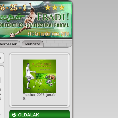
Mérkőzések
Múltidéző
»
i
A
Tapolca, 2027. január
ő
9.
–
OLDALAK