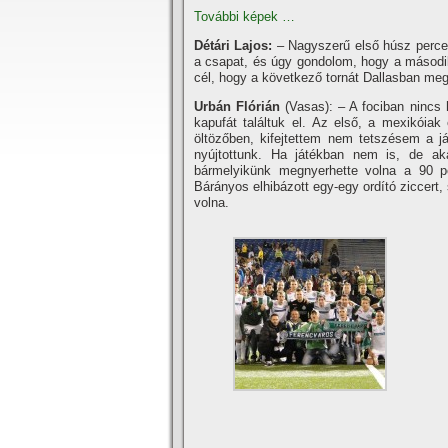
További képek …
Détári Lajos:
– Nagyszerű első húsz percet 
a csapat, és úgy gondolom, hogy a második
cél, hogy a következő tornát Dallasban meg
Urbán Flórián
(Vasas): – A fociban nincs h
kapufát találtuk el. Az első, a mexikóia
öltözőben, kifejtettem nem tetszésem a já
nyújtottunk. Ha játékban nem is, de ak
bármelyikünk megnyerhette volna a 90 p
Bárányos elhibázott egy-egy ordí­tó ziccert
volna.