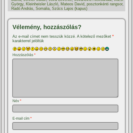
György
,
Kleinheisler László
,
Mateos David
,
posztonkénti rangsor
,
Radó András
,
Somalia
,
Szűcs Lajos (kapus)
Vélemény, hozzászólás?
Az e-mail címet nem tesszük közzé.
A kötelező mezőket
*
karakterrel jelöltük
Hozzászólás
*
Név
*
E-mail cím
*