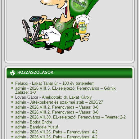
HOZZÁSZÓLÁSOK
Felucci
-
Lakat Tanár úr – 100 év történelem
admin
-
2026.VIII.5. EL-selejtező: Ferencváros – Górnik
Zabrze: 1-0
Lovas Gábor
-
Anekdoták: dr. Lakat Károly
admin
-
Játékoskeret és szakmai stáb – 2026/27
admin
-
2026.VIII.2. Ferencváros – Vasas: 0-0
admin
-
2026.VIII.2. Ferencváros – Vasas: 0-0
admin
-
2026.VII.30. EL-selejtező: Ferencváros – Twente: 2-2
admin
-
Botka Endre
admin
-
Bamidele Yusuf
admin
-
2026.VII.26. Paks – Ferencváros: 4-2
admin
-
2026.VII.26. Paks – Ferencváros: 4-2