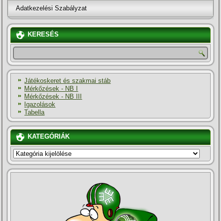
Adatkezelési Szabályzat
KERESÉS
Játékoskeret és szakmai stáb
Mérkőzések - NB I
Mérkőzések - NB III
Igazolások
Tabella
KATEGÓRIÁK
KATEGÓRIÁK