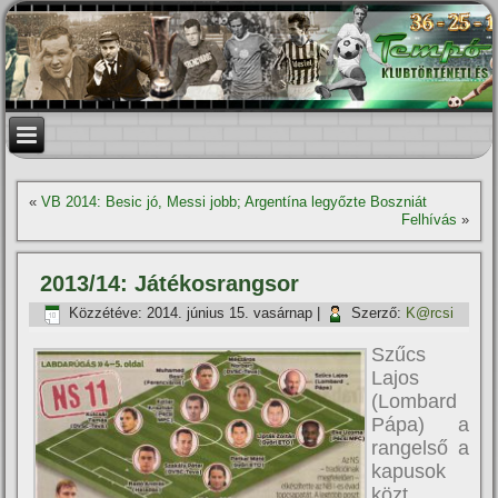
«
VB 2014: Besic jó, Messi jobb; Argentí­na legyőzte Boszniát
Felhí­vás
»
2013/14: Játékosrangsor
Közzétéve:
2014. június 15. vasárnap
|
Szerző:
K@rcsi
Szűcs
Lajos
(Lombard
Pápa) a
rangelső a
kapusok
közt