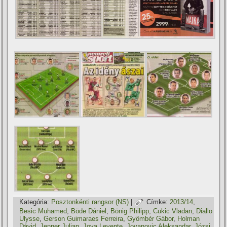
Kategória:
Posztonkénti rangsor (NS)
|
Címke:
2013/14
,
Besic Muhamed
,
Böde Dániel
,
Bönig Philipp
,
Cukic Vladan
,
Diallo
Ulysse
,
Gerson Guimaraes Ferreira
,
Gyömbér Gábor
,
Holman
Dávid
,
Jenner Julian
,
Jova Levente
,
Jovanovic Aleksandar
,
Józsi