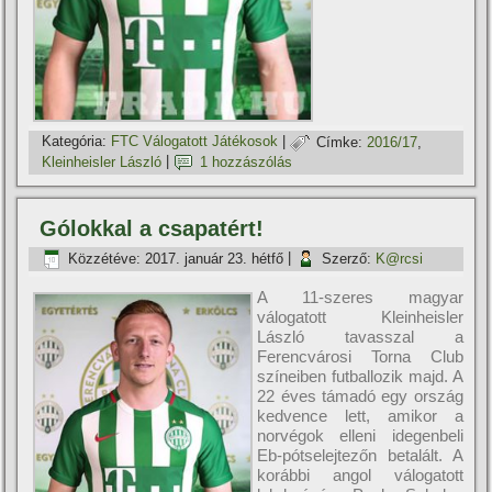
Kategória:
FTC Válogatott Játékosok
|
Címke:
2016/17
,
Kleinheisler László
|
1 hozzászólás
Gólokkal a csapatért!
Közzétéve:
2017. január 23. hétfő
|
Szerző:
K@rcsi
A 11-szeres magyar
válogatott Kleinheisler
László tavasszal a
Ferencvárosi Torna Club
szí­neiben futballozik majd. A
22 éves támadó egy ország
kedvence lett, amikor a
norvégok elleni idegenbeli
Eb-pótselejtezőn betalált. A
korábbi angol válogatott