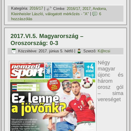
Kategória:
2016/17
|
Címke:
2016/17
,
2017
,
Andorra
,
Kleinheisler László
,
válogatott mérkőzés - "A"
|
6
hozzászólás
2017.VI.5. Magyarország –
Oroszország: 0-3
Közzétéve:
2017. június 5. hétfő
|
Szerző:
K@rcsi
Négy
magyar
újonc és
három
orosz gól
– sima
vereséget