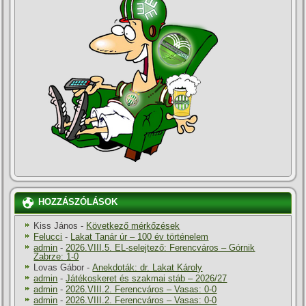
HOZZÁSZÓLÁSOK
Kiss János
-
Következő mérkőzések
Felucci
-
Lakat Tanár úr – 100 év történelem
admin
-
2026.VIII.5. EL-selejtező: Ferencváros – Górnik
Zabrze: 1-0
Lovas Gábor
-
Anekdoták: dr. Lakat Károly
admin
-
Játékoskeret és szakmai stáb – 2026/27
admin
-
2026.VIII.2. Ferencváros – Vasas: 0-0
admin
-
2026.VIII.2. Ferencváros – Vasas: 0-0