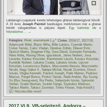
Labdarúgó-csapatunk kerete tehetséges ghánai labdarúgóval bővült.
A 19 éves
Joseph Paintsil
barátságos mérkőzésen már a ghánai
felnőtt válogatottban is pályára lépett.
Egy kattintás ide a
folytatáshoz....
→
Kategória:
Hí­rek, események
|
Címke:
2016/17
,
2017/18
,
Adamcsek Máté
,
Blazic Miha
,
Bőle Lukács
,
Csernák Martin
,
Csilus Tamás
,
Cukic Vladan
,
Derekas Zoltán
,
Dilaver Emir
,
Djuricin Marko
,
Dragóner Filip
,
Gera Dávid
,
Gorriarán Fernando
,
Haris Attila
,
Hüsing Oliver
,
igazolások
,
János Norbert
,
Jova
Levente
,
Kárász Krisztián
,
Kleinheisler László
,
Kovács Krisztián
,
Kundrák Norbert
,
Lakatos Csaba
,
Lakatos István
,
Lipcsei
Krisztián
,
Lovrencsics Balázs
,
Mazzonetto Alessio
,
Mazzonetto
Nicoló
,
Nagy Gábor II.
,
Nalepa Michal
,
Novák Zsombor
,
Oroszi
István
,
Otigba Kenneth
,
Paintsil Joseph
,
Patik Márton
,
Pedroso
Marcos
,
Pergel Bence
,
Priskin Tamás
,
Radó András
,
Rju Szung
Vu (Ryu Seung-woo)
,
Rui Pedro
,
Sebestyén István
,
Spirovski
Stefan
,
Szabó Norman
,
Szántó Gergő
,
Szpirulisz Markosz
,
Takács Martin
,
Takács Zsombor
,
Trinks Florian
,
Vida Kristóf
|
Hozzászólás most!
2017.VI.9. VB-selejtező, Andorra –