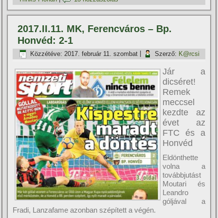
2017.II.11. MK, Ferencváros – Bp.
Honvéd: 2-1
Közzétéve:
2017. február 11. szombat
|
Szerző:
K@rcsi
Jár a
dicséret!
Remek
meccsel
kezdte az
évet az
FTC és a
Honvéd
Eldönthette
volna a
továbbjutást
Moutari és
Leandro
góljával a
Fradi, Lanzafame azonban szépí­tett a végén.