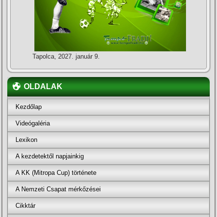
Tapolca, 2027. január 9.
OLDALAK
Kezdőlap
Videógaléria
Lexikon
A kezdetektől napjainkig
A KK (Mitropa Cup) története
A Nemzeti Csapat mérkőzései
Cikktár