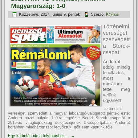
Magyarország: 1-0
Közzétéve:
2017. június 9. péntek
|
Szerző:
K@rcsi
Történelmi
vereséget
szenvedett
a Storck-
csapat
Andorrát
eddig mindig
lenulláztuk,
most a
miniállam
tette meg
velünk
ugyanezt
Történelmi
vereséget szenvedett a magyar labdarúgó-válogatott péntek este:
Andorra hazai pályán 1–0-ra legyőzte Bernd Storck csapatát a
2018-as világbajnokság selejtezőjének B-csoportjában. Andorrát
korábban mindháromszor legyőztük, gólt sem kaptunk tőle.
Egy kattintás ide a folytatáshoz....
→