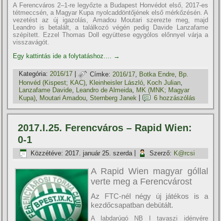
A Ferencváros 2–1-re legyőzte a Budapest Honvédot első, 2017-es
tétmeccsén, a Magyar Kupa nyolcaddöntőjének első mérkőzésén. A
vezetést az új igazolás, Amadou Moutari szerezte meg, majd
Leandro is betalált, a találkozó végén pedig Davide Lanzafame
szépí­tett. Ezzel Thomas Doll együttese egygólos előnnyel várja a
visszavágót.
Egy kattintás ide a folytatáshoz....
→
Kategória:
2016/17
|
Címke:
2016/17
,
Botka Endre
,
Bp.
Honvéd (Kispest; KAC)
,
Kleinheisler László
,
Koch Julian
,
Lanzafame Davide
,
Leandro de Almeida
,
MK (MNK; Magyar
Kupa)
,
Moutari Amadou
,
Sternberg Janek
|
6 hozzászólás
2017.I.25. Ferencváros – Rapid Wien:
0-1
Közzétéve:
2017. január 25. szerda
|
Szerző:
K@rcsi
A Rapid Wien magyar góllal
verte meg a Ferencvárost
Az FTC-nél négy új játékos is a
kezdőcsapatban debütált.
A labdarúgó NB I tavaszi idényére