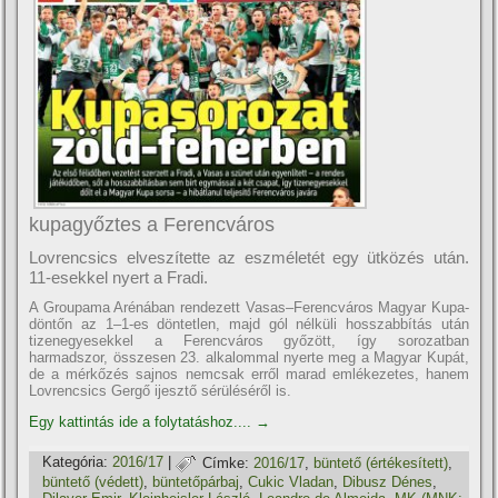
kupagyőztes a Ferencváros
Lovrencsics elveszí­tette az eszméletét egy ütközés után.
11-esekkel nyert a Fradi.
A Groupama Arénában rendezett Vasas–Ferencváros Magyar Kupa-
döntőn az 1–1-es döntetlen, majd gól nélküli hosszabbí­tás után
tizenegyesekkel a Ferencváros győzött, í­gy sorozatban
harmadszor, összesen 23. alkalommal nyerte meg a Magyar Kupát,
de a mérkőzés sajnos nemcsak erről marad emlékezetes, hanem
Lovrencsics Gergő ijesztő sérüléséről is.
Egy kattintás ide a folytatáshoz....
→
Kategória:
2016/17
|
Címke:
2016/17
,
büntető (értékesí­tett)
,
büntető (védett)
,
büntetőpárbaj
,
Cukic Vladan
,
Dibusz Dénes
,