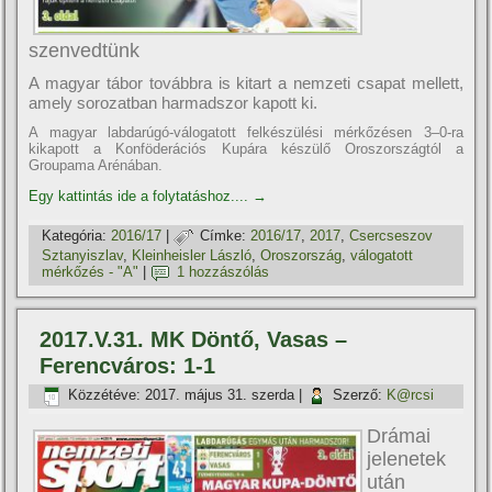
szenvedtünk
A magyar tábor továbbra is kitart a nemzeti csapat mellett,
amely sorozatban harmadszor kapott ki.
A magyar labdarúgó-válogatott felkészülési mérkőzésen 3–0-ra
kikapott a Konföderációs Kupára készülő Oroszországtól a
Groupama Arénában.
Egy kattintás ide a folytatáshoz....
→
Kategória:
2016/17
|
Címke:
2016/17
,
2017
,
Csercseszov
Sztanyiszlav
,
Kleinheisler László
,
Oroszország
,
válogatott
mérkőzés - "A"
|
1 hozzászólás
2017.V.31. MK Döntő, Vasas –
Ferencváros: 1-1
Közzétéve:
2017. május 31. szerda
|
Szerző:
K@rcsi
Drámai
jelenetek
után