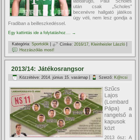
labdarúgó, Paul Scholes
után csak „Scholes”
becenévre hallgató játékos
úgy véli, nem lesz gondja a
Fradiban a beilleszkedéssel.
Egy kattintás ide a folytatáshoz....
→
Kategória:
Sportolók
|
Címke:
2016/17
,
Kleinheisler László
|
Hozzászólás most!
2013/14: Játékosrangsor
Közzétéve:
2014. június 15. vasárnap
|
Szerző:
K@rcsi
Szűcs
Lajos
(Lombard
Pápa) a
rangelső a
kapusok
közt
2013 ősz: A