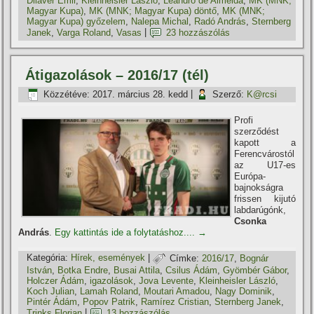
Dilaver Emir
,
Kleinheisler László
,
Leandro de Almeida
,
MK (MNK;
Magyar Kupa)
,
MK (MNK; Magyar Kupa) döntő
,
MK (MNK;
Magyar Kupa) győzelem
,
Nalepa Michal
,
Radó András
,
Sternberg
Janek
,
Varga Roland
,
Vasas
|
23 hozzászólás
Átigazolások – 2016/17 (tél)
Közzétéve:
2017. március 28. kedd
|
Szerző:
K@rcsi
Profi
szerződést
kapott a
Ferencvárostól
az U17-es
Európa-
bajnokságra
frissen kijutó
labdarúgónk,
Csonka
András
.
Egy kattintás ide a folytatáshoz....
→
Kategória:
Hí­rek, események
|
Címke:
2016/17
,
Bognár
István
,
Botka Endre
,
Busai Attila
,
Csilus Ádám
,
Gyömbér Gábor
,
Holczer Ádám
,
igazolások
,
Jova Levente
,
Kleinheisler László
,
Koch Julian
,
Lamah Roland
,
Moutari Amadou
,
Nagy Dominik
,
Pintér Ádám
,
Popov Patrik
,
Ramí­rez Cristian
,
Sternberg Janek
,
Trinks Florian
|
13 hozzászólás