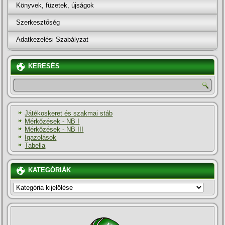
Könyvek, füzetek, újságok
Szerkesztőség
Adatkezelési Szabályzat
KERESÉS
Játékoskeret és szakmai stáb
Mérkőzések - NB I
Mérkőzések - NB III
Igazolások
Tabella
KATEGÓRIÁK
KATEGÓRIÁK