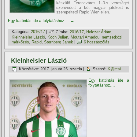
készülő Ferencváros 1–0-s vereséget
szenvedett a két magyar játékost is
szerepeltető Rapid Wien ellen.
Egy kattintás ide a folytatáshoz....
→
Kategória:
2016/17
|
Címke:
2016/17
,
Holczer Ádám
,
Kleinheisler László
,
Koch Julian
,
Moutari Amadou
,
nemzetközi
mérkőzés
,
Rapid
,
Sternberg Janek
|
6 hozzászólás
Kleinheisler László
Közzétéve:
2017. január 25. szerda
|
Szerző:
K@rcsi
Egy kattintás ide a
folytatáshoz....
→