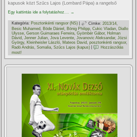
kapusok közt Szűcs Lajos (Lombard Pápa) a rangelső
Egy kattintás ide a folytatáshoz....
→
Kategória:
Posztonkénti rangsor (NS)
|
Címke:
2013/14
,
Besic Muhamed
,
Böde Dániel
,
Bönig Philipp
,
Cukic Vladan
,
Diallo
Ulysse
,
Gerson Guimaraes Ferreira
,
Gyömbér Gábor
,
Holman
Dávid
,
Jenner Julian
,
Jova Levente
,
Jovanovic Aleksandar
,
Józsi
György
,
Kleinheisler László
,
Mateos David
,
posztonkénti rangsor
,
Radó András
,
Somalia
,
Szűcs Lajos (kapus)
|
Hozzászólás
most!