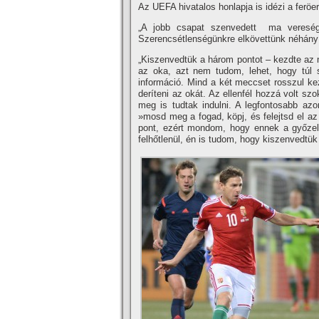
Az UEFA hivatalos honlapja is idézi a feröer
„A jobb csapat szenvedett ma veresége
Szerencsétlenségünkre elkövettünk néhány 
„Kiszenvedtük a három pontot – kezdte az 
az oka, azt nem tudom, lehet, hogy túl s
információ. Mind a két meccset rosszul kez
derí­teni az okát. Az ellenfél hozzá volt 
meg is tudtak indulni. A legfontosabb a
»mosd meg a fogad, köpj, és felejtsd el az
pont, ezért mondom, hogy ennek a győzelem
felhőtlenül, én is tudom, hogy kiszenvedtük