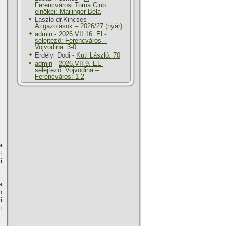
Ferencvárosi Torna Club
elnökei: Mailinger Béla
Laszlo dr.Kincses
-
Átigazolások – 2026/27 (nyár)
admin
-
2026.VII.16. EL-
selejtező: Ferencváros –
Vojvodina: 3-0
Erdélyi Dodi
-
Kuti László: 70
admin
-
2026.VII.9. EL-
selejtező: Vojvodina –
Ferencváros: 1-2
a
t
i
a
n
i
t