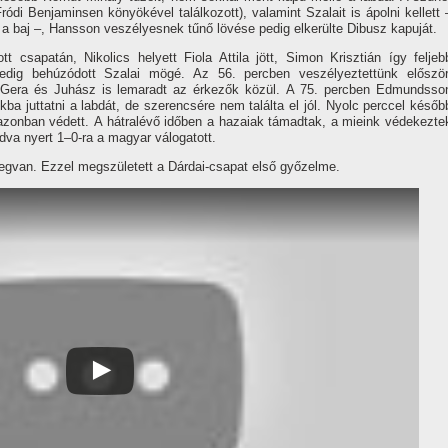
Fródi Benjaminsen könyökével találkozott), valamint Szalait is ápolni kellett 
a baj –, Hansson veszélyesnek tűnő lövése pedig elkerülte Dibusz kapuját.
 csapatán, Nikolics helyett Fiola Attila jött, Simon Krisztián í­gy feljeb
pedig behúzódott Szalai mögé. Az 56. percben veszélyeztettünk először
 Gera és Juhász is lemaradt az érkezők közül. A 75. percben Edmundsso
ba juttatni a labdát, de szerencsére nem találta el jól. Nyolc perccel későb
azonban védett. A hátralévő időben a hazaiak támadtak, a mieink védekezte
dva nyert 1–0-ra a magyar válogatott.
gvan. Ezzel megszületett a Dárdai-csapat első győzelme.