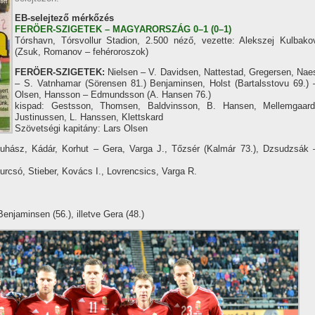
EB-selejtező mérkőzés
FERÖER-SZIGETEK – MAGYARORSZÁG 0–1 (0–1)
Tórshavn, Tórsvollur Stadion, 2.500 néző, vezette: Alekszej Kulbako
(Zsuk, Romanov – fehéroroszok)
FERÖER-SZIGETEK:
Nielsen – V. Davidsen, Nattestad, Gregersen, Nae
– S. Vatnhamar (Sörensen 81.) Benjaminsen, Holst (Bartalsstovu 69.) 
Olsen, Hansson – Edmundsson (A. Hansen 76.)
kispad: Gestsson, Thomsen, Baldvinsson, B. Hansen, Mellemgaard
Justinussen, L. Hanssen, Klettskard
Szövetségi kapitány: Lars Olsen
hász, Kádár, Korhut – Gera, Varga J., Tőzsér (Kalmár 73.), Dzsudzsák 
urcsó, Stieber, Kovács I., Lovrencsics, Varga R.
enjaminsen (56.), illetve Gera (48.)