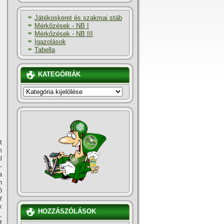
Játékoskeret és szakmai stáb
Mérkőzések - NB I
Mérkőzések - NB III
Igazolások
Tabella
KATEGÓRIÁK
KATEGÓRIÁK
t
m
l
­
a
n
ó
t
k
HOZZÁSZÓLÁSOK
,
t