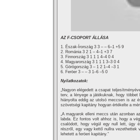
AZ F-CSOPORT ÁLLÁSA
1. Észak-Írország 3 3 – – 6–1 +5 9
2. Románia 3 2 1 – 4–1 +3 7
3. Finnország 3 1 1 1 4–4 0 4
4. Magyarország 3 1 1 1 3–3 0 4
5. Görögország 3 – 1 2 1–4 –3 1
6. Feröer 3 – – 3 1–6 –5 0
Nyilatkozatok:
„Nagyon elégedett a csapat teljesí­tményéve
terv, a lényege a játékuknak, hogy többet b
hiányolta eddig az utolsó meccsen is az é
szövetségi kapitány hogyan értékelte a mér
„A magyarok elleni meccs után azonban azt
labda. Ez fontos volt ahhoz is, hogy a vég
csalódott, hogy végül egy null lett, úgy 
részről, egy vagy kettő nullra vezethettek 
lehetett a feröeri kapitány.”