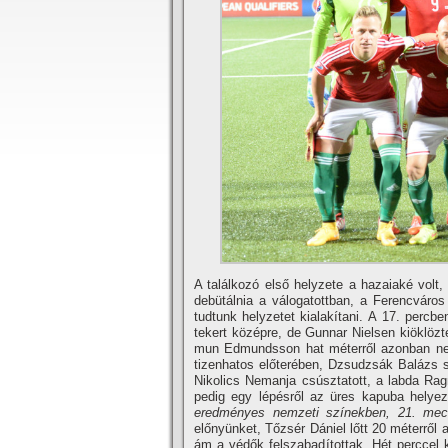
A találkozó első helyzete a hazaiaké volt,
debütálnia a válogatottban, a Ferencváros 
tudtunk helyzetet kialakí­tani. A 17. percb
tekert középre, de Gunnar Nielsen kiöklözt
mun Edmundsson hat méterről azonban nem t
tizenhatos előterében, Dzsudzsák Balázs s
Nikolics Nemanja csúsztatott, a labda Rag
pedig egy lépésről az üres kapuba helyez
eredményes nemzeti szí­nekben, 21. mec
előnyünket, Tőzsér Dániel lőtt 20 méterről a
ám a védők felszabadí­tottak. Hét perccel