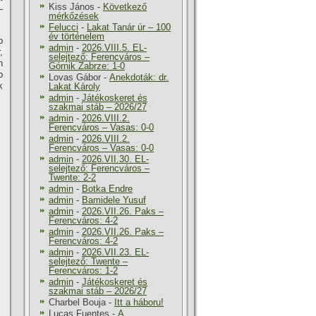
Kiss János
-
Következő
–
mérkőzések
Felucci
-
Lakat Tanár úr – 100
év történelem
b
admin
-
2026.VIII.5. EL-
,
selejtező: Ferencváros –
n
Górnik Zabrze: 1-0
b
Lovas Gábor
-
Anekdoták: dr.
k
Lakat Károly
admin
-
Játékoskeret és
szakmai stáb – 2026/27
admin
-
2026.VIII.2.
Ferencváros – Vasas: 0-0
admin
-
2026.VIII.2.
Ferencváros – Vasas: 0-0
admin
-
2026.VII.30. EL-
selejtező: Ferencváros –
Twente: 2-2
admin
-
Botka Endre
admin
-
Bamidele Yusuf
admin
-
2026.VII.26. Paks –
Ferencváros: 4-2
admin
-
2026.VII.26. Paks –
Ferencváros: 4-2
admin
-
2026.VII.23. EL-
selejtező: Twente –
Ferencváros: 1-2
admin
-
Játékoskeret és
szakmai stáb – 2026/27
Charbel Bouja
-
Itt a háboru!
Lucas Fuentes
-
A