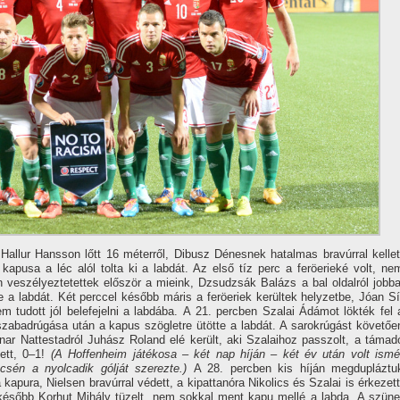
 Hallur Hansson lőtt 16 méterről, Dibusz Dénesnek hatalmas bravúrral kellet
kapusa a léc alól tolta ki a labdát. Az első tí­z perc a feröerieké volt, ne
en veszélyeztetettek először a mieink, Dzsudzsák Balázs a bal oldalról jobba
e a labdát. Két perccel később máris a feröeriek kerültek helyzetbe, Jóan Sí
udott jól belefejelni a labdába. A 21. percben Szalai Ádámot lökték fel 
zabadrúgása után a kapus szögletre ütötte a labdát. A sarokrúgást követőe
nar Nattestadról Juhász Roland elé került, aki Szalaihoz passzolt, a támad
ett, 0–1!
(A Hoffenheim játékosa – két nap hí­ján – két év után volt ismé
csén a nyolcadik gólját szerezte.)
A 28. percben kis hí­ján megdupláztu
 kapura, Nielsen bravúrral védett, a kipattanóra Nikolics és Szalai is érkezett
 később Korhut Mihály tüzelt, nem sokkal ment kapu mellé a labda. A szüne