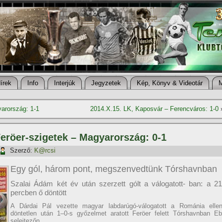
í­rek
Info
Interjúk
Jegyzetek
Kép, Könyv & Videotár
arország: 1-1
2014.X.15. LK, Kaposvár – Ferencváros: 1-0
Feröer-szigetek – Magyarország: 0-1
Szerző:
K@rcsi
Egy gól, három pont, megszenvedtünk Tórshavnban
Szalai Ádám két év után szerzett gólt a válogatott- ban: a 21
percben ő döntött
A Dárdai Pál vezette magyar labdarúgó-válogatott a Románia ellen
döntetlen után 1–0-s győzelmet aratott Feröer felett Tórshavnban Eb
selejtezőn.