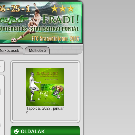
Mérkőzések
Múltidéző
»
Tapolca, 2027. január
.
9.
i
-
OLDALAK