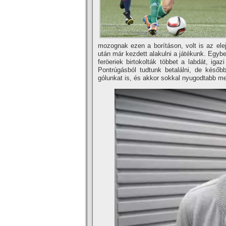
mozognak ezen a borí­táson, volt is az el
után már kezdett alakulni a játékunk. Egybe
feröeriek birtokolták többet a labdát, iga
Pontrúgásból tudtunk betalálni, de késő
gólunkat is, és akkor sokkal nyugodtabb me