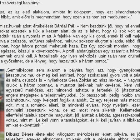
i szövetségi kapitányt.
t, ez az első alakalom, amióta itt dolgozom, hogy ezt elmondhatom
hibát, amit előre is megmondtam, hogy ezen a szinten ezt megbüntetik.”
mlsz.hu-nak adott értékelését
Dárdai Pál.
– Nem kezdtünk jól, hogy mi enne
okat edzettek a fiúk a kezem alatt, de az is lehet, hogy túl sok volt a
dtük, talán a nyomás miatt. A fejekkel van egy kis gond, ennek ki kell maj
szokva a csúszós, műfüves pályához, nekünk sokszor elugrott a labda, ebből ő
zonban, hogy három ponttal mehetünk haza. Ezt úgy szokták mondani, hog
 egészet, készülj a következőre«. A profi labdarúgásban egy számí­t: a háro
nek örülni kell. A futballisták egy ilyen mérkőzés után talán nem örülne
 a győzelmet, de a lényeg, hogy hazavittük a három pontot.”
„Semmiképpen sem akarom a pályára fogni azt, hogy gyengébbe
játszottunk ma, de meg kell emlí­teni, hogy szokatlanul gyors volt a tala
és néha csúszós is – nyilatkozta
Gera Zoltán
az mlsz.hu-nak. – Nagyo
örülök a három pontnak, a mutatott játéknak már kevésbé. Nem vol
egyszerű mérkőzés, ezt mindenki láthatta, a feröeriek jól játszottak
engem megleptek a teljesí­tményükkel. Jól passzoltak, pedig inkább arr
számí­tottunk, hogy í­velgetni fogják a labdát. Ez egy teljesen más mecc
volt, mint a románok elleni, itt mindenki elvárta, hogy nyerjünk, ezér
dominálni szerettünk volna, de ez most nem sikerült. Kellemetle
ellenféllel találtuk szembe magunkat, jól járatták a labdát, agresszí­vabba
voltak, mint mi. Le kell vonni a tanulságokat, és ki kell javí­tani a hibákat
amiket elkövettünk.”
Dibusz Dénes
élete első válogatott mérkőzésén lépett pályára, és jó
teljesí­tett, egy-két alkalommal szükség volt a védéseire ahhoz, hog