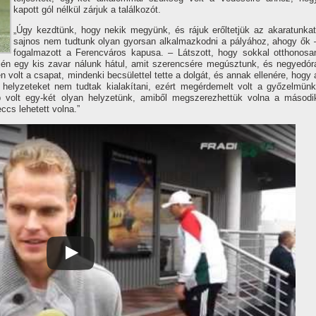
kapott gól nélkül zárjuk a találkozót.
„Úgy kezdtünk, hogy nekik megyünk, és rájuk erőltetjük az akaratunkat
sajnos nem tudtunk olyan gyorsan alkalmazkodni a pályához, ahogy ők 
fogalmazott a Ferencváros kapusa. – Látszott, hogy sokkal otthonosa
ején egy kis zavar nálunk hátul, amit szerencsére megúsztunk, és negyedór
n volt a csapat, mindenki becsülettel tette a dolgát, és annak ellenére, hogy 
zi helyzeteket nem tudtak kialakí­tani, ezért megérdemelt volt a győzelmünk
bb volt egy-két olyan helyzetünk, amiből megszerezhettük volna a másodi
ccs lehetett volna.”