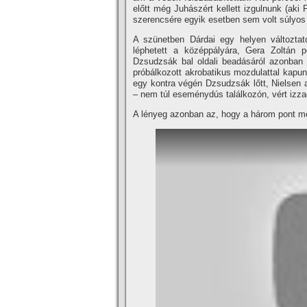
előtt még Juhászért kellett izgulnunk (aki 
szerencsére egyik esetben sem volt súlyos 
A szünetben Dárdai egy helyen változtatott
léphetett a középpályára, Gera Zoltán 
Dzsudzsák bal oldali beadásáról azonban
próbálkozott akrobatikus mozdulattal kapunk
egy kontra végén Dzsudzsák lőtt, Nielsen 
– nem túl eseménydús találkozón, vért izza
A lényeg azonban az, hogy a három pont me