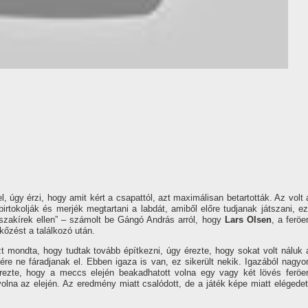
l, úgy érzi, hogy amit kért a csapattól, azt maximálisan betartották. Az volt 
irtokolják és merjék megtartani a labdát, amiből előre tudjanak játszani, ez
szakí­rek ellen” – számolt be Gángó András arról, hogy
Lars Olsen
, a feröer
kőzést a találkozó után.
 mondta, hogy tudtak tovább épí­tkezni, úgy érezte, hogy sokat volt náluk 
ére ne fáradjanak el. Ebben igaza is van, ez sikerült nekik. Igazából nagyo
érezte, hogy a meccs elején beakadhatott volna egy vagy két lövés feröer
volna az elején. Az eredmény miatt csalódott, de a játék képe miatt elégedet