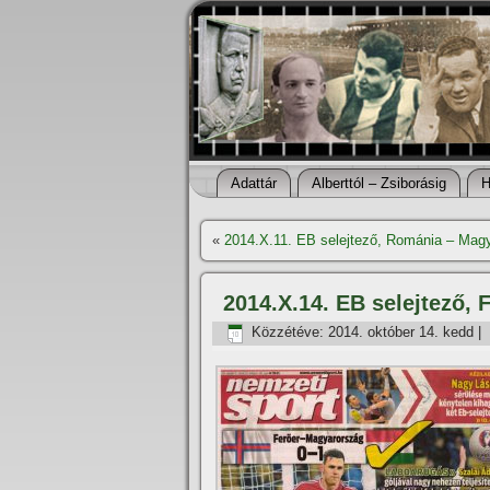
Adattár
Alberttól – Zsiborásig
H
«
2014.X.11. EB selejtező, Románia – Magy
2014.X.14. EB selejtező, 
Közzétéve:
2014. október 14. kedd
|