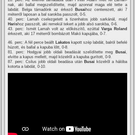
nak, aki ballal megszelí­dí­tette, majd azonnal maga elé tette a
labdát. Belga támadónk az érkező
Busai
hoz centerezett, aki 7
méterről laposan a bal sarokba passzolt, 0-5.
40. perc: Lamah cselezgetett a tizenhatos jobb sarkánál, majd
Haris
hoz passzolt, aki remekül tekert a jobb alsó sarokba, 0-6.
43. perc: Ismét Lamah volt az előkészí­tő, ezúttal
Varga Roland
érkezett, aki 17 méterről bombázott Makó kapujába, 0-7.
46. perc: A fél perce beállt
Lakatos
kapott szép labdát, balról befelé
húzott, és ballal a kapuba lőtt, 0-8.
81. perc: Hodgyai jobb oldali beadását szelí­dí­tette meg
Busai
,
elvitte a kapus mellett, majd közelről a kapuba gurí­tott, 0-9.
87. perc: Csilus jobb oldali beadása után
Busai
közelről a hálóba
kotorta a labdát, 0-10.