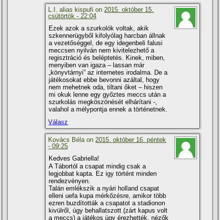
L.I. alias kispufi on
2015. október 15.
csütörtök - 22:04
Ezek azok a szurkolók voltak, akik
szkennerügyből kifolyólag harcban állnak
a vezetőséggel, de egy idegenbeli falusi
meccsen nyilván nem kivitelezhető a
regisztráció és beléptetés. Kinek, miben,
menyiben van igaza – lassan már
„könyvtárnyi” az internetes irodalma. De a
játékosokat ebbe bevonni azáltal, hogy
nem mehetnek oda, tiltani őket – hiszen
mi okuk lenne egy győztes meccs után a
szurkolás megköszönését elhárí­tani -,
valahol a mélypontja ennek a történetnek.
Válasz
Kovács Béla on
2015. október 16. péntek
- 09:25
Kedves Gabriella!
A Tábortól a csapat mindig csak a
legjobbat kapta. Ez igy történt minden
rendezvényen.
Talán emlékszik a nyári holland csapat
elleni uefa kupa mérkőzésre, amikor több
ezren buzdí­tották a csapatot a stadionon
kivülről, úgy behallatszott (zárt kapus volt
a meccs) a játékos úgy érezhették, nézők