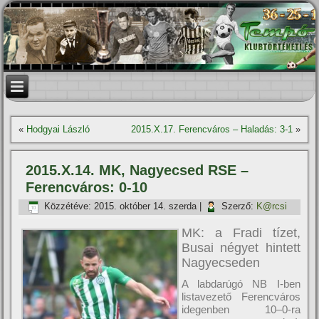
«
Hodgyai László
2015.X.17. Ferencváros – Haladás: 3-1
»
2015.X.14. MK, Nagyecsed RSE –
Ferencváros: 0-10
Közzétéve:
2015. október 14. szerda
|
Szerző:
K@rcsi
MK: a Fradi tí­zet,
Busai négyet hintett
Nagyecseden
A labdarúgó NB I-ben
listavezető Ferencváros
idegenben 10–0-ra