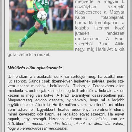
megverte a megyei I.
osztályban szereplő
Nagyecsedet a Magyar
Kupa főtáblájának
harmadik fordulójában, a
legjobb tizenhat közé
jutásért rendezett
mérkőzésen. A Fradi
sikeréből Busai Attila
négy, mí­g Haris Attila két
góllal vette ki a részét.
Mérkőzés előtti nyilatkozatok:
„Elmondtam a srácoknak, senki se sértődjön meg, ha ezúttal nem
jut szóhoz. Sajnos csak tizennégyen léphetnek pályára, pedig szí­
vem szerint mindenkit beküldenék. Tudom, a Ferencváros ellen
mindenki szeretne játszani, de meg kell érteniük a fiúknak, az én
kezem is meg van kötve. A Fradi akármilyen összetételben jön,
Magyarország legjobb csapata, nyilvánvaló, hogy mi a legjobb
együttesünkkel állunk ki. Ha tí­z nullára vezet az ellenfél, mi akkor
sem adjuk fel. Egyébként tisztes eredményt szeretnénk elérni,
minél kevesebb gólt kapni, és legalább egyet szerezni. Ha egyet
rúgunk, egy pezsgőt biztosan eldurrantunk a lefújás után az
öltözőben”
– mondta az idős tréner, akinek az álma vált valóra,
hogy a Ferencvárossal meccselhet.