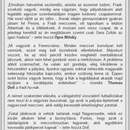
„Elmúltam hatvanhat esztendős, amióta az eszemet tudom, Fradi-
szurkoló vagyok, mindig arra vágytam, hogy pályafutásom alatt
legalább egyszer szembetaláljam magam kedvenc csapatommal.
Hát most eljött az én időm… Annak idején gimnazistaként gyakran
jártam fel Pestre, a Fradi meccseire, ott tapsoltam a lelátón
Albertnak és a többieknek. A mostani sem rossz csapat, de a
jelenlegi keretből az én meglátásom szerint csak Gera Zoltán az
igazi fradista”
– tette hozzá
Opre Mihály
.
„Mi vagyunk a Ferencváros. Minden meccset komolyan kell
vennünk, ezzel meg kell tisztelnünk ellenfelünket. Másrészt
viszont, ha az első perctől kezdve megfelelő mentalitással
játszunk, akkor nem lehet gondunk ezen a mérkőzésen. A probléma
abból származhat, ha valaki azt gondolja, elég kiküldenie a
felszerelést a pályára, ilyenkor ugyanis sokkal nehezebb magasabb
sebességi fokozatba kapcsolni, amikor szükség lenne rá. Éppen
ezért biztos vagyok benne, hogy a fiúk a legjobbjukat akarják majd
nyújtani a továbbjutás érdekében”
– mondta
Thomas
Doll
a fradi.hu-nak.
A német szakember elárulta, a válogatottól visszatérő futballistákat
nem teszi ki a négyórás buszútnak, í­gy azok is pályára léphetnek a
nagyecsedi meccsen, akik eddig kevesebb lehetőséghez jutottak.
„Fiatal játékosok is velünk tartanak majd Nagyecsedre, nekik ez
kiváló alkalom lehet a bizonyí­tásra. Fontos, hogy azok a
labdarúgóink is meccsritmusban legyenek, akik egyébként
kevesebb játékpercet kapnak”
– tette hozzá Doll.