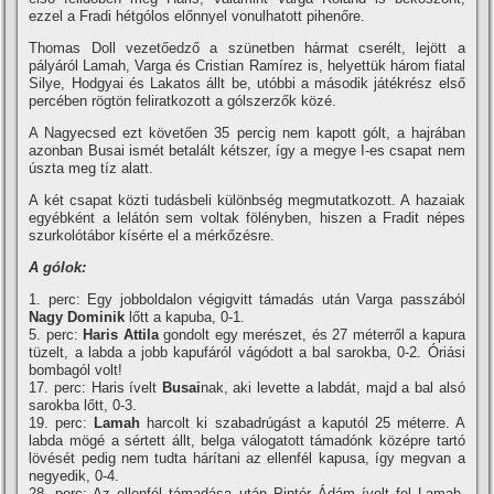
ezzel a Fradi hétgólos előnnyel vonulhatott pihenőre.
Thomas Doll vezetőedző a szünetben hármat cserélt, lejött a
pályáról Lamah, Varga és Cristian Ramí­rez is, helyettük három fiatal
Silye, Hodgyai és Lakatos állt be, utóbbi a második játékrész első
percében rögtön feliratkozott a gólszerzők közé.
A Nagyecsed ezt követően 35 percig nem kapott gólt, a hajrában
azonban Busai ismét betalált kétszer, í­gy a megye I-es csapat nem
úszta meg tí­z alatt.
A két csapat közti tudásbeli különbség megmutatkozott. A hazaiak
egyébként a lelátón sem voltak fölényben, hiszen a Fradit népes
szurkolótábor kí­sérte el a mérkőzésre.
A gólok:
1. perc: Egy jobboldalon végigvitt támadás után Varga passzából
Nagy Dominik
lőtt a kapuba, 0-1.
5. perc:
Haris Attila
gondolt egy merészet, és 27 méterről a kapura
tüzelt, a labda a jobb kapufáról vágódott a bal sarokba, 0-2. Óriási
bombagól volt!
17. perc: Haris í­velt
Busai
nak, aki levette a labdát, majd a bal alsó
sarokba lőtt, 0-3.
19. perc:
Lamah
harcolt ki szabadrúgást a kaputól 25 méterre. A
labda mögé a sértett állt, belga válogatott támadónk középre tartó
lövését pedig nem tudta hárí­tani az ellenfél kapusa, í­gy megvan a
negyedik, 0-4.
28. perc: Az ellenfél támadása után Pintér Ádám í­velt fel Lamah-