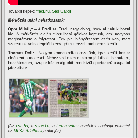
További képek:
fradi.hu
,
Sas Gábor
Mérkőzés utáni nyilatkozatok:
Opre Mihály:
– A Fradi az Fradi, nagy dolog, hogy el tudtuk hozni
ide. A mérkőzés elején elkerülhető gólokat kaptunk, ami nagyban
meghatározta a folytatást. Egy pici hiányérzetem azért van, mert
szerettünk volna legalább egy gólt szerezni, ami nem sikerült.
Thomas Doll:
– Nagyon koncentráltan kezdtünk, í­gy sikerült hamar
eldönteni a meccset. Nehéz volt ezen a talajon jó futballt bemutatni,
hozzáteszem, szuper közönség előtt rendkí­vül sportszerű csapattal
játszottunk.
(Az
nso.hu
, a
szon.hu
, a
Ferencváros
hivatalos honlapja valamint
az
MLSZ Adatbank
ja alapján)