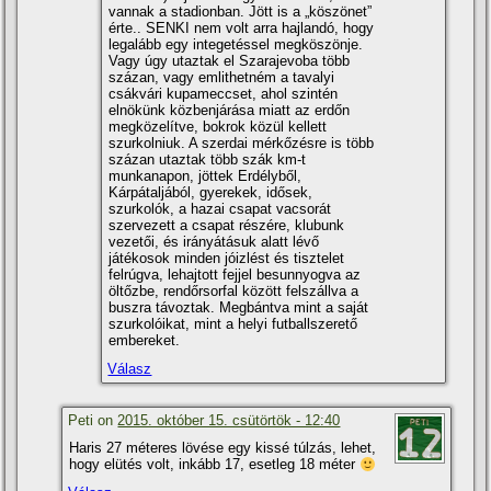
vannak a stadionban. Jött is a „köszönet”
érte.. SENKI nem volt arra hajlandó, hogy
legalább egy integetéssel megköszönje.
Vagy úgy utaztak el Szarajevoba több
százan, vagy emlithetném a tavalyi
csákvári kupameccset, ahol szintén
elnökünk közbenjárása miatt az erdőn
megközelí­tve, bokrok közül kellett
szurkolniuk. A szerdai mérkőzésre is több
százan utaztak több szák km-t
munkanapon, jöttek Erdélyből,
Kárpátaljából, gyerekek, idősek,
szurkolók, a hazai csapat vacsorát
szervezett a csapat részére, klubunk
vezetői, és irányátásuk alatt lévő
játékosok minden jóizlést és tisztelet
felrúgva, lehajtott fejjel besunnyogva az
öltőzbe, rendőrsorfal között felszállva a
buszra távoztak. Megbántva mint a saját
szurkolóikat, mint a helyi futballszerető
embereket.
Válasz
Peti on
2015. október 15. csütörtök - 12:40
Haris 27 méteres lövése egy kissé túlzás, lehet,
hogy elütés volt, inkább 17, esetleg 18 méter