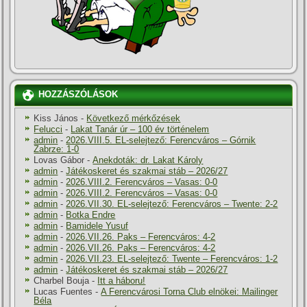
HOZZÁSZÓLÁSOK
Kiss János
-
Következő mérkőzések
Felucci
-
Lakat Tanár úr – 100 év történelem
admin
-
2026.VIII.5. EL-selejtező: Ferencváros – Górnik
Zabrze: 1-0
Lovas Gábor
-
Anekdoták: dr. Lakat Károly
admin
-
Játékoskeret és szakmai stáb – 2026/27
admin
-
2026.VIII.2. Ferencváros – Vasas: 0-0
admin
-
2026.VIII.2. Ferencváros – Vasas: 0-0
admin
-
2026.VII.30. EL-selejtező: Ferencváros – Twente: 2-2
admin
-
Botka Endre
admin
-
Bamidele Yusuf
admin
-
2026.VII.26. Paks – Ferencváros: 4-2
admin
-
2026.VII.26. Paks – Ferencváros: 4-2
admin
-
2026.VII.23. EL-selejtező: Twente – Ferencváros: 1-2
admin
-
Játékoskeret és szakmai stáb – 2026/27
Charbel Bouja
-
Itt a háboru!
Lucas Fuentes
-
A Ferencvárosi Torna Club elnökei: Mailinger
Béla