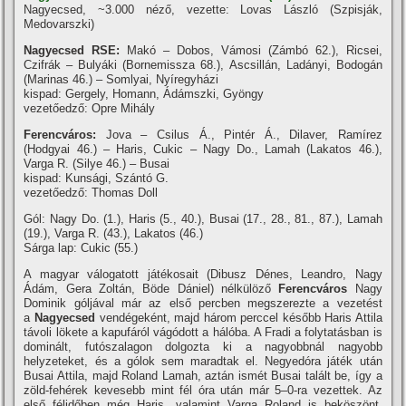
Nagyecsed, ~3.000 néző, vezette: Lovas László (Szpisják,
Medovarszki)
Nagyecsed RSE:
Makó – Dobos, Vámosi (Zámbó 62.), Ricsei,
Czifrák – Bulyáki (Bornemissza 68.), Ascsillán, Ladányi, Bodogán
(Marinas 46.) – Somlyai, Nyí­regyházi
kispad: Gergely, Homann, Ádámszki, Gyöngy
vezetőedző: Opre Mihály
Ferencváros:
Jova – Csilus Á., Pintér Á., Dilaver, Ramí­rez
(Hodgyai 46.) – Haris, Cukic – Nagy Do., Lamah (Lakatos 46.),
Varga R. (Silye 46.) – Busai
kispad: Kunsági, Szántó G.
vezetőedző: Thomas Doll
Gól: Nagy Do. (1.), Haris (5., 40.), Busai (17., 28., 81., 87.), Lamah
(19.), Varga R. (43.), Lakatos (46.)
Sárga lap: Cukic (55.)
A magyar válogatott játékosait (Dibusz Dénes, Leandro, Nagy
Ádám, Gera Zoltán, Böde Dániel) nélkülöző
Ferencváros
Nagy
Dominik góljával már az első percben megszerezte a vezetést
a
Nagyecsed
vendégeként, majd három perccel később Haris Attila
távoli lökete a kapufáról vágódott a hálóba. A Fradi a folytatásban is
dominált, futószalagon dolgozta ki a nagyobbnál nagyobb
helyzeteket, és a gólok sem maradtak el. Negyedóra játék után
Busai Attila, majd Roland Lamah, aztán ismét Busai talált be, í­gy a
zöld-fehérek kevesebb mint fél óra után már 5–0-ra vezettek. Az
első félidőben még Haris, valamint Varga Roland is beköszönt,