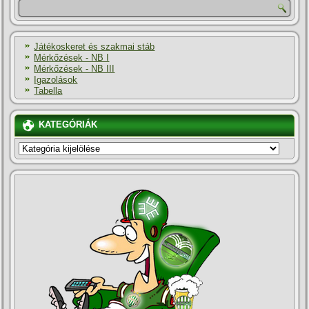
Játékoskeret és szakmai stáb
Mérkőzések - NB I
Mérkőzések - NB III
Igazolások
Tabella
KATEGÓRIÁK
KATEGÓRIÁK