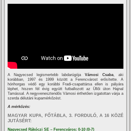
A Nagyecsed legismertebb labdarúgója
Vámosi Csaba
, aki
korábban, 1997 és 1999 között a Ferencvárost erősí­tette. A
hórihorgas védő egy korábbi Fradi-csapattársa ellen is pályára
léphet, hiszen fél évig együtt futballozott az Üllői úton Hajnal
Tamással. A negyvenesztendős Vámosi érthetően izgatottan várja a
szerda délutáni kupamérkőzést.
A mérkőzés:
MAGYAR KUPA, FŐTÁBLA, 3. FORDULÓ, A 16 KÖZÉ
JUTÁSÉRT:
Nagyecsed Rákóczi SE – Ferencváros: 0-10 (0-7)