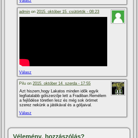
Válasz
admin
on
2015. október 15. csütörtök - 08:23
Válasz
Pilu on
2015. október 14. szerda - 17:55
Azt hiszem,hogy Lakatos minden idők egyik
legfiatalabb gólszerzője lett a Fradiban.Remélem
a fejlődése töretlen lesz és még sok örömet
szerez nekünk a játékával és a góljaival.
Válasz
Vélemény, hozzászólás?