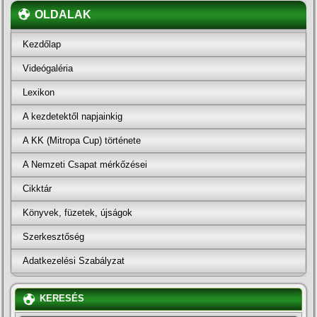
OLDALAK
Kezdőlap
Videógaléria
Lexikon
A kezdetektől napjainkig
A KK (Mitropa Cup) története
A Nemzeti Csapat mérkőzései
Cikktár
Könyvek, füzetek, újságok
Szerkesztőség
Adatkezelési Szabályzat
KERESÉS