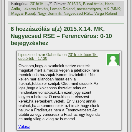
Kategória:
2015/16
|
Címke:
2015/16
,
Busai Attila
,
Haris
Attila
,
Lakatos István
,
Lamah Roland
,
mesternégyes
,
MK (MNK;
Magyar Kupa)
,
Nagy Dominik
,
Nagyecsed RSE
,
Varga Roland
6 hozzászólás a(z) 2015.X.14. MK,
Nagyecsed RSE – Ferencváros: 0-10
bejegyzéshez
Lipoczine Lazar Gabriella on
2015. október 15.
csütörtök - 17:30
Olvasom,hogy a szurkolok sertve ereztek
magukat mert a meccs vegen a jatekosok nem
mentek oda hozzajuk.Kerem tisztelettel ! Ne
keljen mar allandoan hasra esni a
fiuknak,tobbszor szidjak Oket mint dicserik.Az
igaz,hogy a kolcsonos tisztelet adas az
mindenkire vonatkozik.En ezert,jogy szent
legyen a beke,az O nevukben is elnezest
kerek,ha serteskent vettek. En viszont annak
orulnek,ha a kommentelok azt irnak,hogy elunk-
halunk a Fradiert,es nem a Ferencvarosert.Az
utobbi az egy varosresz,a Fradi az egy legenda
es amig vilag a vilag az is marad.
Válasz