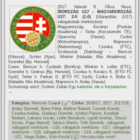
2017. február 9., Oliva Nova,
ÍRORSZÁG U17 – MAGYARORSZÁG
U17: 2-0 (1-0)
(Utánpótlás (U17)
válogatottak mérkőzése)
Magyarország: Ásványi (Puskás
Akadémia) – Terbe (Kecskeméti TE),
Opavszky (Vasas), Csóka
(Wolverhampton), Majnovics
(Mattersburg) – Csonka (FTC),
Szoboszlai (Salzburg) – Bencze
(Vitesse), Schön (Ajax), Winkler (Haladás Illés Akadémia) –
Szendrei (Bp. Honvéd)
Csere: Bencze h. Csoboth (Benfica), Winkler h. Lefler (FTC),
Szendrei h. Greksa (Bp. Honvéd), Csonka h. Kovács K. (ETO FC
Győr), Terbe h. Farkas D. (ETO FC Győr), Csóka h. Bolla G.
(Haladás Illés Akadémia), Majnovics h. Arday (Vasas)
Szövetségi edző: Szélesi Zoltán
Egy kattintás ide a folytatáshoz....
→
Kategória:
Nemzeti Csapat
|
Címke:
2016/17
,
2017
,
2017/18
,
Arday Dominik
,
Beke Péter
,
Bekker Roland
,
Csernik Kornél
,
Csonka András
,
Godányi Dominik
,
Iyinbor Patrick
,
Kundrák
Norbert
,
Lakatos István
,
Lefler Benjámin
,
Lipóth András
,
Oroszi
István
,
Papp Marcell
,
Takács Martin
,
Tóth Dominik
,
válogatott
,
válogatott mérkőzés - U16
,
válogatott mérkőzés - U17
,
válogatott
mérkőzés - U18
,
válogatott mérkőzés - U19
,
válogatott mérkőzés
- U21
,
Varga Ádám
,
Vida Kristóf
|
Hozzászólás most!