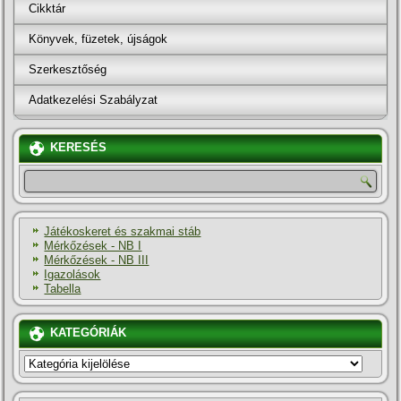
Cikktár
Könyvek, füzetek, újságok
Szerkesztőség
Adatkezelési Szabályzat
KERESÉS
Játékoskeret és szakmai stáb
Mérkőzések - NB I
Mérkőzések - NB III
Igazolások
Tabella
KATEGÓRIÁK
KATEGÓRIÁK