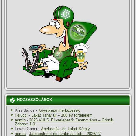
HOZZÁSZÓLÁSOK
Kiss János
-
Következő mérkőzések
Felucci
-
Lakat Tanár úr – 100 év történelem
admin
-
2026.VIII.5. EL-selejtező: Ferencváros – Górnik
Zabrze: 1-0
Lovas Gábor
-
Anekdoták: dr. Lakat Károly
admin
-
Játékoskeret és szakmai stáb – 2026/27