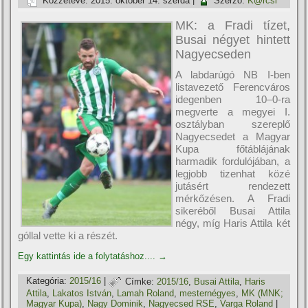
Közzétéve:
2015. október 14. szerda
|
Szerző:
K@rcsi
MK: a Fradi tí­zet,
Busai négyet hintett
Nagyecseden
A labdarúgó NB I-ben
listavezető Ferencváros
idegenben 10–0-ra
megverte a megyei I.
osztályban szereplő
Nagyecsedet a Magyar
Kupa főtáblájának
harmadik fordulójában, a
legjobb tizenhat közé
jutásért rendezett
mérkőzésen. A Fradi
sikeréből Busai Attila
négy, mí­g Haris Attila két
góllal vette ki a részét.
Egy kattintás ide a folytatáshoz....
→
Kategória:
2015/16
|
Címke:
2015/16
,
Busai Attila
,
Haris
Attila
,
Lakatos István
,
Lamah Roland
,
mesternégyes
,
MK (MNK;
Magyar Kupa)
,
Nagy Dominik
,
Nagyecsed RSE
,
Varga Roland
|