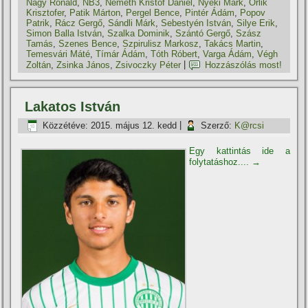
Nagy Ronald
,
NB3
,
Németh Kristóf Dániel
,
Nyéki Márk
,
Orlik
Krisztofer
,
Patik Márton
,
Pergel Bence
,
Pintér Ádám
,
Popov
Patrik
,
Rácz Gergő
,
Sándli Márk
,
Sebestyén István
,
Silye Erik
,
Simon Balla István
,
Szalka Dominik
,
Szántó Gergő
,
Szász
Tamás
,
Szenes Bence
,
Szpirulisz Markosz
,
Takács Martin
,
Temesvári Máté
,
Tí­már Ádám
,
Tóth Róbert
,
Varga Ádám
,
Végh
Zoltán
,
Zsinka János
,
Zsivoczky Péter
|
Hozzászólás most!
Lakatos István
Közzétéve:
2015. május 12. kedd
|
Szerző:
K@rcsi
Egy kattintás ide a
folytatáshoz....
→