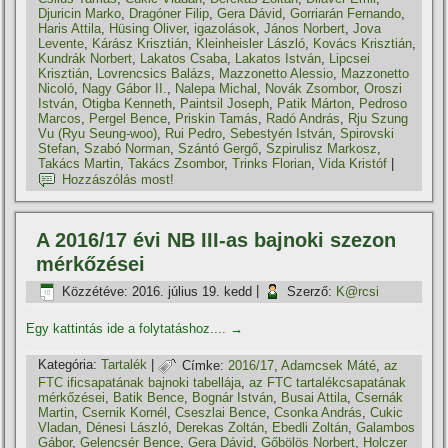
Djuricin Marko
,
Dragóner Filip
,
Gera Dávid
,
Gorriarán Fernando
,
Haris Attila
,
Hüsing Oliver
,
igazolások
,
János Norbert
,
Jova
Levente
,
Kárász Krisztián
,
Kleinheisler László
,
Kovács Krisztián
,
Kundrák Norbert
,
Lakatos Csaba
,
Lakatos István
,
Lipcsei
Krisztián
,
Lovrencsics Balázs
,
Mazzonetto Alessio
,
Mazzonetto
Nicoló
,
Nagy Gábor II.
,
Nalepa Michal
,
Novák Zsombor
,
Oroszi
István
,
Otigba Kenneth
,
Paintsil Joseph
,
Patik Márton
,
Pedroso
Marcos
,
Pergel Bence
,
Priskin Tamás
,
Radó András
,
Rju Szung
Vu (Ryu Seung-woo)
,
Rui Pedro
,
Sebestyén István
,
Spirovski
Stefan
,
Szabó Norman
,
Szántó Gergő
,
Szpirulisz Markosz
,
Takács Martin
,
Takács Zsombor
,
Trinks Florian
,
Vida Kristóf
|
Hozzászólás most!
A 2016/17 évi NB III-as bajnoki szezon
mérkőzései
Közzétéve:
2016. július 19. kedd
|
Szerző:
K@rcsi
Egy kattintás ide a folytatáshoz....
→
Kategória:
Tartalék
|
Címke:
2016/17
,
Adamcsek Máté
,
az
FTC ificsapatának bajnoki tabellája
,
az FTC tartalékcsapatának
mérkőzései
,
Batik Bence
,
Bognár István
,
Busai Attila
,
Csernák
Martin
,
Csernik Kornél
,
Cseszlai Bence
,
Csonka András
,
Cukic
Vladan
,
Dénesi László
,
Derekas Zoltán
,
Ebedli Zoltán
,
Galambos
Gábor
,
Gelencsér Bence
,
Gera Dávid
,
Gőbölös Norbert
,
Holczer