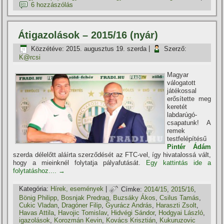
6 hozzászólás
Átigazolások – 2015/16 (nyár)
Közzétéve:
2015. augusztus 19. szerda
|
Szerző:
K@rcsi
Magyar
válogatott
játékossal
erősí­tette meg
keretét
labdarúgó-
csapatunk! A
remek
testfelépí­tésű
Pintér Ádám
szerda délelőtt aláí­rta szerződését az FTC-vel, í­gy hivatalossá vált,
hogy a mieinknél folytatja pályafutását.
Egy kattintás ide a
folytatáshoz....
→
Kategória:
Hí­rek, események
|
Címke:
2014/15
,
2015/16
,
Bönig Philipp
,
Bosnjak Predrag
,
Buzsáky Ákos
,
Csilus Tamás
,
Cukic Vladan
,
Dragóner Filip
,
Gyurácz András
,
Haraszti Zsolt
,
Havas Attila
,
Havojic Tomislav
,
Hidvégi Sándor
,
Hodgyai László
,
igazolások
,
Korozmán Kevin
,
Kovács Krisztián
,
Kukuruzovic