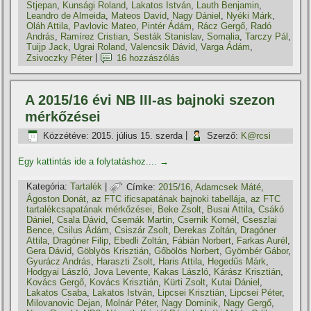
Stjepan
,
Kunsági Roland
,
Lakatos István
,
Lauth Benjamin
,
Leandro de Almeida
,
Mateos David
,
Nagy Dániel
,
Nyéki Márk
,
Oláh Attila
,
Pavlovic Mateo
,
Pintér Ádám
,
Rácz Gergő
,
Radó
András
,
Ramí­rez Cristian
,
Sesták Stanislav
,
Somalia
,
Tarczy Pál
,
Tuijp Jack
,
Ugrai Roland
,
Valencsik Dávid
,
Varga Ádám
,
Zsivoczky Péter
|
16 hozzászólás
A 2015/16 évi NB III-as bajnoki szezon
mérkőzései
Közzétéve:
2015. július 15. szerda
|
Szerző:
K@rcsi
Egy kattintás ide a folytatáshoz....
→
Kategória:
Tartalék
|
Címke:
2015/16
,
Adamcsek Máté
,
Ágoston Donát
,
az FTC ificsapatának bajnoki tabellája
,
az FTC
tartalékcsapatának mérkőzései
,
Beke Zsolt
,
Busai Attila
,
Csákó
Dániel
,
Csala Dávid
,
Csernák Martin
,
Csernik Kornél
,
Cseszlai
Bence
,
Csilus Ádám
,
Csiszár Zsolt
,
Derekas Zoltán
,
Dragóner
Attila
,
Dragóner Filip
,
Ebedli Zoltán
,
Fábián Norbert
,
Farkas Aurél
,
Gera Dávid
,
Göblyös Krisztián
,
Gőbölös Norbert
,
Gyömbér Gábor
,
Gyurácz András
,
Haraszti Zsolt
,
Haris Attila
,
Hegedűs Márk
,
Hodgyai László
,
Jova Levente
,
Kakas László
,
Kárász Krisztián
,
Kovács Gergő
,
Kovács Krisztián
,
Kürti Zsolt
,
Kutai Dániel
,
Lakatos Csaba
,
Lakatos István
,
Lipcsei Krisztián
,
Lipcsei Péter
,
Milovanovic Dejan
,
Molnár Péter
,
Nagy Dominik
,
Nagy Gergő
,