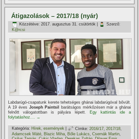
Átigazolások – 2017/18 (nyár)
Közzétéve:
2017. augusztus 31. csütörtök
|
Szerző:
K@rcsi
Labdarúgó-csapatunk kerete tehetséges ghánai labdarúgóval bővült.
A 19 éves
Joseph Paintsil
barátságos mérkőzésen már a ghánai
felnőtt válogatottban is pályára lépett.
Egy kattintás ide a
folytatáshoz....
→
Kategória:
Hí­rek, események
|
Címke:
2016/17
,
2017/18
,
Adamcsek Máté
,
Blazic Miha
,
Bőle Lukács
,
Csernák Martin
,
Csilus Tamás
,
Cukic Vladan
,
Derekas Zoltán
,
Dilaver Emir
,