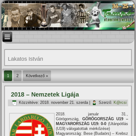
Lakatos István
1
2
Következő »
2018 – Nemzetek Ligája
Közzétéve:
2018. november 21. szerda
|
Szerző:
K@rcsi
2018. január 31.,
Görögország,
GÖRÖGORSZÁG U19 –
MAGYARORSZÁG U19: 0-0
(Utánpótlás
(U19) válogatottak mérkőzése)
Magyarország: Bese (Budaörs) – Krebsz