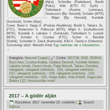
(Ajka), Schindler (Paderborn), Berdó
(Paks), Kiliti (ETO FC Győr) –
Tiefenbach (Austria Lustenau),
Stoiacovici (Bp. Honvéd), Schafer (MTK)
– Májer (Bp. Honvéd), Kundrák
(Soroksár), Schön (Ajax)
Csere: Bese h. Varga Á. (Puskás Akadémia), Berdó h. Takács Zs.
(FTC), Stoiacovici h. Palincsár (MTK), Májer h. Szuhodovszki
(MTK), Kundrák h. Lakatos I. (Soroksár), Tiefenbach h. Lustyik
(MTK), Schafer h. Csonka (FTC), Schön h. Bévárdi
(Siófok), Schindler h. Zwick (Karlsruhe), Kiliti h. Tarnóczi (Videoton)
Szövetségi edző: Németh Antal
Egy kattintás ide a folytatáshoz....
→
Kategória:
Nemzeti Csapat
|
Címke:
2017/18
,
2018
,
2018/19
,
Burzi Alex
,
Csonka András
,
Godányi Dominik
,
Kundrák Norbert
,
Lakatos István
,
Oroszi István
,
Papp Marcell
,
Takács Zsombor
,
válogatott
,
válogatott mérkőzés - U16
,
válogatott mérkőzés -
U17
,
válogatott mérkőzés - U18
,
válogatott mérkőzés - U19
,
válogatott mérkőzés - U21
,
Varga Ádám
,
Vida Kristóf
,
Vogyicska
Balázs
|
Hozzászólás most!
2017 – A gödör alján
Közzétéve:
2017. november 23. csütörtök
|
Szerző:
K@rcsi