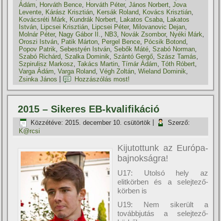
Ádám
,
Horváth Bence
,
Horváth Péter
,
János Norbert
,
Jova
Levente
,
Kárász Krisztián
,
Kersák Roland
,
Kovács Krisztián
,
Kovácsréti Márk
,
Kundrák Norbert
,
Lakatos Csaba
,
Lakatos
István
,
Lipcsei Krisztián
,
Lipcsei Péter
,
Milovanovic Dejan
,
Molnár Péter
,
Nagy Gábor II.
,
NB3
,
Novák Zsombor
,
Nyéki Márk
,
Oroszi István
,
Patik Márton
,
Pergel Bence
,
Pócsik Botond
,
Popov Patrik
,
Sebestyén István
,
Sebők Máté
,
Szabó Norman
,
Szabó Richárd
,
Szalka Dominik
,
Szántó Gergő
,
Szász Tamás
,
Szpirulisz Markosz
,
Takács Martin
,
Tí­már Ádám
,
Tóth Róbert
,
Varga Ádám
,
Varga Roland
,
Végh Zoltán
,
Wieland Dominik
,
Zsinka János
|
Hozzászólás most!
2015 – Sikeres EB-kvalifikáció
Közzétéve:
2015. december 10. csütörtök
|
Szerző:
K@rcsi
Kijutottunk az Európa-
bajnokságra!
U17: Utolsó hely az
elitkörben és a selejtező-
körben is
U19: Nem sikerült a
továbbjutás a selejtező-