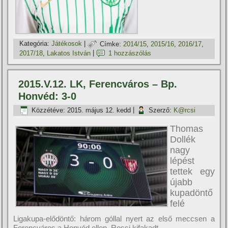
Kategória:
Játékosok
|
Címke:
2014/15
,
2015/16
,
2016/17
,
2017/18
,
Lakatos István
|
1 hozzászólás
2015.V.12. LK, Ferencváros – Bp.
Honvéd: 3-0
Közzétéve:
2015. május 12. kedd
|
Szerző:
K@rcsi
Thomas
Dollék
nagy
lépést
tettek egy
újabb
kupadöntő
felé
Ligakupa-elődöntő: három góllal nyert az első meccsen a
Ferencváros a Honvéd ellen, Rossi kifakadt.