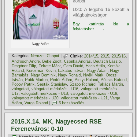
körből
U20: A legjobb 16 között a
világbajnokságon
Egy kattintás ide a
folytatáshoz....
→
Nagy Ádám
Kategória:
Nemzeti Csapat
|
Címke:
2014/15
,
2015
,
2015/16
,
Androsch André
,
Beke Zsolt
,
Csonka András
,
Deutsch László
,
Dragóner Filip
,
Fekete Márk
,
Gera Dávid
,
Haris Attila
,
Kersák
Roland
,
Korozmán Kevin
,
Lakatos István
,
Nagy Ádám
,
Nagy
Barnabás
,
Nagy Dominik
,
Nagy Ronald
,
Nyéki Márk
,
Oroszi
István
,
Patik Márton
,
Pintér Ádám
,
Pintyi Roland
,
Pócsik Botond
,
Popov Patrik
,
Sesták Stanislav
,
Szabó Richárd
,
Takács Martin
,
válogatott
,
válogatott mérkőzés - U16
,
válogatott mérkőzés -
U17
,
válogatott mérkőzés - U18
,
válogatott mérkőzés - U19
,
válogatott mérkőzés - U20
,
válogatott mérkőzés - U21
,
Varga
Ádám
,
Varga Roland
|
6 hozzászólás
2015.X.14. MK, Nagyecsed RSE –
Ferencváros: 0-10