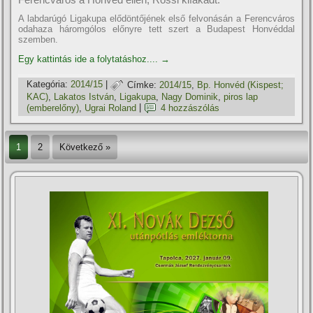
A labdarúgó Ligakupa elődöntőjének első felvonásán a Ferencváros
odahaza háromgólos előnyre tett szert a Budapest Honvéddal
szemben.
Egy kattintás ide a folytatáshoz....
→
Kategória:
2014/15
|
Címke:
2014/15
,
Bp. Honvéd (Kispest;
KAC)
,
Lakatos István
,
Ligakupa
,
Nagy Dominik
,
piros lap
(emberelőny)
,
Ugrai Roland
|
4 hozzászólás
1
2
Következő »