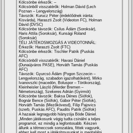
Kölcsönbe érkezők: –
Kölcsönből visszatérők: Holman Dávid (Lech
Poznan – Lengyelország)
Távozók: Kurucz Péter (érdeklődnek iránta:
Kisvárda), Haraszti Zsolt (Videoton FC), Holman
Dávid (DVSC)
Kölcsönbe távozók: Csilus Ádám (Soroksár),
Haris Attila (Soroksár), Kunsági Roland
(Soroksár)
TÉLI JÁTÉKOSMOZGÁS A VIDEOTONNÁL:
Érkezők: Haraszti Zsolt (FTC)
Kölcsönbe érkezők: Tischler Patrik (Puskás
AFC)
Kölcsönből visszatérők: Havasi Dániel
(Dunaújváros PASE), Horváth Tamás (Puskás
AFC)
Távozók: Gyurcsó Ádám (Pogon Szczecin –
Lengyelország, szabadon igazolhatóként), Mirko
Ivanovszki (macedón, Boluspor – Törökország),
Kleinheisler László (Werder Bremen –
Németország), Szekeres Adrián (Gyirmót)
Kölcsönbe távozók: Baksa Dénes (Siófok),
Bognár Bence (Siófok), Gábor Péter (Siófok),
Horváth Tamás (Mezőkövesd), Filip Pajovics
(szerb, Puskás AFC), Paudits Patrik (Siófok)
A hazaiak legnagyobb hiányzója Böde Dániel.
„Minden játékosunk végig tudta csinálni a teljes
programot, ez mindig a legfontosabb. Készen
állunk a tétmeccsek sorozatára, fittek vagyunk,
ehhez kell most a játékritmusunkat is megtalálni.