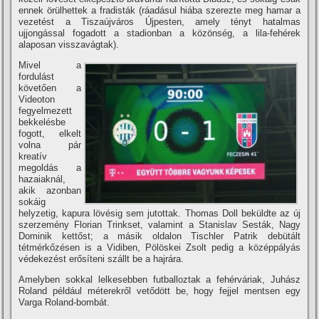
ennek örülhettek a fradisták (ráadásul hiába szerezte meg hamar a
vezetést a Tiszaújváros Újpesten, amely tényt hatalmas
ujjongással fogadott a stadionban a közönség, a lila-fehérek
alaposan visszavágtak).
Mivel a
fordulást
követően a
Videoton
fegyelmezett
bekkelésbe
fogott, elkelt
volna pár
kreatí­v
megoldás a
hazaiaknál,
akik azonban
sokáig
helyzetig, kapura lövésig sem jutottak. Thomas Doll beküldte az új
szerzemény Florian Trinkset, valamint a Stanislav Sesták, Nagy
Dominik kettőst; a másik oldalon Tischler Patrik debütált
tétmérkőzésen is a Vidiben, Pölöskei Zsolt pedig a középpályás
védekezést erősí­teni szállt be a hajrára.
Amelyben sokkal lelkesebben futballoztak a fehérváriak, Juhász
Roland például méterekről vetődött be, hogy fejjel mentsen egy
Varga Roland-bombát.