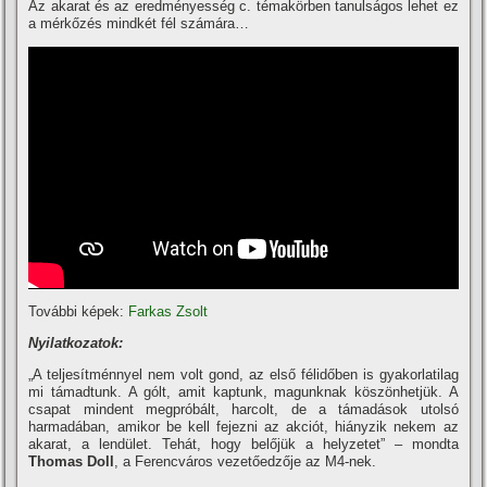
Az akarat és az eredményesség c. témakörben tanulságos lehet ez
a mérkőzés mindkét fél számára…
További képek:
Farkas Zsolt
Nyilatkozatok:
„A teljesí­tménnyel nem volt gond, az első félidőben is gyakorlatilag
mi támadtunk. A gólt, amit kaptunk, magunknak köszönhetjük. A
csapat mindent megpróbált, harcolt, de a támadások utolsó
harmadában, amikor be kell fejezni az akciót, hiányzik nekem az
akarat, a lendület. Tehát, hogy belőjük a helyzetet” – mondta
Thomas Doll
, a Ferencváros vezetőedzője az M4-nek.