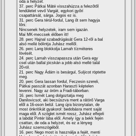
oda a helyzet.
37. perc Pátkai Máté visszahúzza a felezőtől
lendületet vevő Vargát, egykori győri
csapattársát, sárga. Jogos ez is.
31. perc Gera térül-fordul, Lang őt sem hagyja
lőni.
Nincsenek helyzetek, iram sem igazán.
Mai MK-meccsek élőben itt!
28. perc Hajnal szabadrúgását Gera 12-ről a bal
alsó mellé bólintja Juhász mellől.
26. perc Lang blokkolja Lamah tí­zméteres
lövését.
24. perc Lamah visszapassza után Gera egy
csel után ballal jócskán a jobb alsó mellé talál
20-ról.
21. perc Nagy Ádám is besárgul, Suljicot röptette
meg.
20. perc Gera lassan fordul, Feczesin szereli,
Pátkai passzát azonban Haraszti képtelen
levenni. Nagy az öröm a Fradi-táborban.
16. perc Ismét Lang dolgoztatja meg
Danilovicsot, aki becsúszva ment a rátörő Varga
elől a 16-oson belül. Lang újra bizonytalan, de
most önkritikát gyakorol: bedobásra ment saját
maga elől. A szöglet ismét rossz, Juhász elfejeli
a labdát Pintér lába elől. Amely í­gy a bekk fején
csattan, de oda a helyzet, és ez a lényeg
Juhász szemszögéből.
16. perc Nego most is használja a fejét, menti