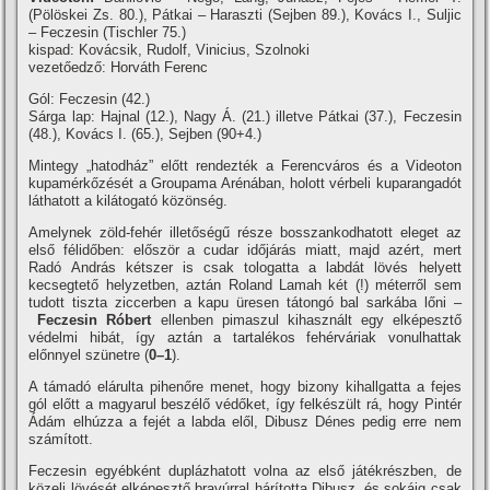
(Pölöskei Zs. 80.), Pátkai – Haraszti (Sejben 89.), Kovács I., Suljic
– Feczesin (Tischler 75.)
kispad: Kovácsik, Rudolf, Vinicius, Szolnoki
vezetőedző: Horváth Ferenc
Gól: Feczesin (42.)
Sárga lap: Hajnal (12.), Nagy Á. (21.) illetve Pátkai (37.), Feczesin
(48.), Kovács I. (65.), Sejben (90+4.)
Mintegy „hatodház” előtt rendezték a Ferencváros és a Videoton
kupamérkőzését a Groupama Arénában, holott vérbeli kuparangadót
láthatott a kilátogató közönség.
Amelynek zöld-fehér illetőségű része bosszankodhatott eleget az
első félidőben: először a cudar időjárás miatt, majd azért, mert
Radó András kétszer is csak tologatta a labdát lövés helyett
kecsegtető helyzetben, aztán Roland Lamah két (!) méterről sem
tudott tiszta ziccerben a kapu üresen tátongó bal sarkába lőni –
Feczesin Róbert
ellenben pimaszul kihasznált egy elképesztő
védelmi hibát, í­gy aztán a tartalékos fehérváriak vonulhattak
előnnyel szünetre (
0–1
).
A támadó elárulta pihenőre menet, hogy bizony kihallgatta a fejes
gól előtt a magyarul beszélő védőket, í­gy felkészült rá, hogy Pintér
Ádám elhúzza a fejét a labda elől, Dibusz Dénes pedig erre nem
számí­tott.
Feczesin egyébként duplázhatott volna az első játékrészben, de
közeli lövését elképesztő bravúrral hárí­totta Dibusz, és sokáig csak