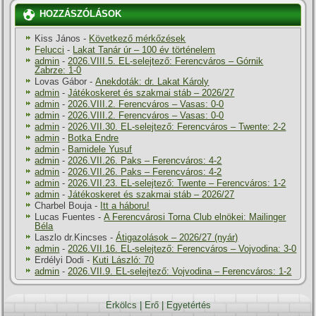
HOZZÁSZÓLÁSOK
Kiss János
-
Következő mérkőzések
Felucci
-
Lakat Tanár úr – 100 év történelem
admin
-
2026.VIII.5. EL-selejtező: Ferencváros – Górnik
Zabrze: 1-0
Lovas Gábor
-
Anekdoták: dr. Lakat Károly
admin
-
Játékoskeret és szakmai stáb – 2026/27
admin
-
2026.VIII.2. Ferencváros – Vasas: 0-0
admin
-
2026.VIII.2. Ferencváros – Vasas: 0-0
admin
-
2026.VII.30. EL-selejtező: Ferencváros – Twente: 2-2
admin
-
Botka Endre
admin
-
Bamidele Yusuf
admin
-
2026.VII.26. Paks – Ferencváros: 4-2
admin
-
2026.VII.26. Paks – Ferencváros: 4-2
admin
-
2026.VII.23. EL-selejtező: Twente – Ferencváros: 1-2
admin
-
Játékoskeret és szakmai stáb – 2026/27
Charbel Bouja
-
Itt a háboru!
Lucas Fuentes
-
A Ferencvárosi Torna Club elnökei: Mailinger
Béla
Laszlo dr.Kincses
-
Átigazolások – 2026/27 (nyár)
admin
-
2026.VII.16. EL-selejtező: Ferencváros – Vojvodina: 3-0
Erdélyi Dodi
-
Kuti László: 70
admin
-
2026.VII.9. EL-selejtező: Vojvodina – Ferencváros: 1-2
Erkölcs
|
Erő
|
Egyetértés