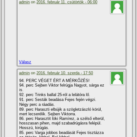
admin
on
2016. február 11. csütörtök - 06:00
Válasz
admin
on
2016. február 10. szerda - 17:50
94. PERC VÉGET ÉRT A MÉRKŐZÉS!
94. perc Sejben Viktor felrúgja Nagyot, sárga ez
is.
92. perc Trinks ballal 25-ról a lelátóra lő.
91. perc Sesták beadása Fejes fején végzi.
Négy perc a ráadás.
89. perc Haraszti elbújik a szögletzászló körül,
mert lecserélik. Sejben Viktorra.
86. perc Harasztit löki Ramí­rez, a szélső elterül,
hosszasan pihen, majd szabadrúgásra felépül.
Hosszú, kirúgás.
85. perc Varga jobbos beadását Fejes tisztázza