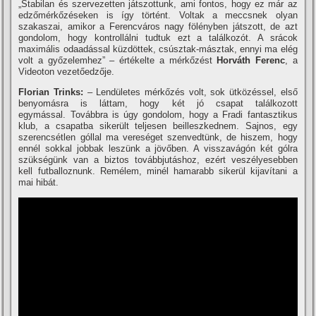
„Stabilan és szervezetten játszottunk, ami fontos, hogy ez már az
edzőmérkőzéseken is í­gy történt. Voltak a meccsnek olyan
szakaszai, amikor a Ferencváros nagy fölényben játszott, de azt
gondolom, hogy kontrollálni tudtuk ezt a találkozót. A srácok
maximális odaadással küzdöttek, csúsztak-másztak, ennyi ma elég
volt a győzelemhez” – értékelte a mérkőzést
Horváth Ferenc
, a
Videoton vezetőedzője.
Florian Trinks:
– Lendületes mérkőzés volt, sok ütközéssel, első
benyomásra is láttam, hogy két jó csapat találkozott
egymással. Továbbra is úgy gondolom, hogy a Fradi fantasztikus
klub, a csapatba sikerült teljesen beilleszkednem. Sajnos, egy
szerencsétlen góllal ma vereséget szenvedtünk, de hiszem, hogy
ennél sokkal jobbak leszünk a jövőben. A visszavágón két gólra
szükségünk van a biztos továbbjutáshoz, ezért veszélyesebben
kell futballoznunk. Remélem, minél hamarabb sikerül kijaví­tani a
mai hibát.