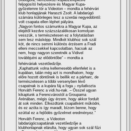
feljogosí­tó helyezésre és Magyar Kupa-
győzelemre tör a Videoton – mondta a fehérvári
klub honlapjának Haraszti Zsolt. A labdarúgó
számára különleges lesz a szerdai negyeddöntő:
volt csapata ellen léphet pályára.
„Nagyon fontos számunkra a Magyar Kupa, az
elejétől kezdve százszázalékosan komolyan
vesszük, s természetesen ez a folytatásban
sem lesz másképp. Mindkét klubhoz sok szál
köt, de nincs semmi különös érzésem a Fradi
elleni meccsekkel kapcsolatban, hacsak az
nem, hogy nagyon szeretnék a Vidivel
továbbjutni az elődöntőbe” – mondta a
fehérváriak vezetőedzője.
„Kaphattunk volna kellemesebb ellenfelet is a
kupában, talán még azt is mondhatom, hogy
előre hozott döntőnek is beillik ez a párharc, de
természetesen a többi versenyben lévő
csapatnak is a kupára fáj a foga – nyilatkozta
Horváth Ferenc a vidi.hu-nak. – Ősszel ugyan
kikaptunk a Ferencvárostól a Groupama
Arénában, mégis úgy érzem, hogy akkor fordult
át sok minden. Elkezdtünk csapatként működni,
és ez azóta is í­gy maradt, bí­zom benne, hogy
ezúttal ez a fejlődés győzelmet eredményez.”
Horváth Ferenc, a Videoton
labdarúgócsapatának vezetőedzője a
klubhonlapnak elárulta, hogy ugyan sok szál fűzi