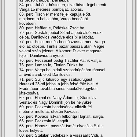
az ötösön, lábbal. Bal lábbal.
84. perc Juhász hősiesen, elvetődve, fejjel menti
Varga 16 méteres bombáját, ápolás.
83. perc Tischler ment fejjel kapuja előtt,
majdnem a bal alsóba, Varga beadását
követően.
80. perc Heffler le, Pölöskei Zsolt be.
79. perc Sesták jobbal 23-ról a jobb alsót veszi
célba, Danilovics vetődve elcsí­pi a labdát.
77. perc Fejes mesés becsúszással ment Varga
elől az ötösön, Trinks pazar passza után. Végre
valami szép jelenet. A kornert Dilaver magasra
fejeli, Danilovics a nyerő.
76. perc Feczesint pedig Tischler Patrik váltja.
75. perc Lamah le, Florian Trinks be.
74. perc Varga bal oldali szabadrúgására ráhasal
a rövid sarok előtt Danilovics.
71. perc Suljic kiharcol egy szabadrúgást,
Haraszti 23-ról jobbal a jobb felső fölé í­vel. A
Fradi-tábor továbbra sincs kibékülve egykori
játékosával.
69. perc Hajnal és Nagy Ádám le, Stanislav
Sesták és Nagy Dominik jön be helyükre.
69. perc Feczesin beadásának ollózik fél
méterrel mellé az ötösön Kovács.
65. perc Kovács István felborí­tja Hajnalt, sárga.
65. perc Feczesin lő lesgólt.
63. perc Haraszti passzát ismét elvariálja Suljic
lövés helyett.
60. perc Stabilan védekezik a visszaállt Vidi, a