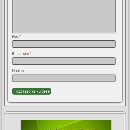
Név
*
E-mail cím
*
Honlap