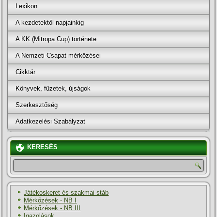
Lexikon
A kezdetektől napjainkig
A KK (Mitropa Cup) története
A Nemzeti Csapat mérkőzései
Cikktár
Könyvek, füzetek, újságok
Szerkesztőség
Adatkezelési Szabályzat
KERESÉS
Játékoskeret és szakmai stáb
Mérkőzések - NB I
Mérkőzések - NB III
Igazolások