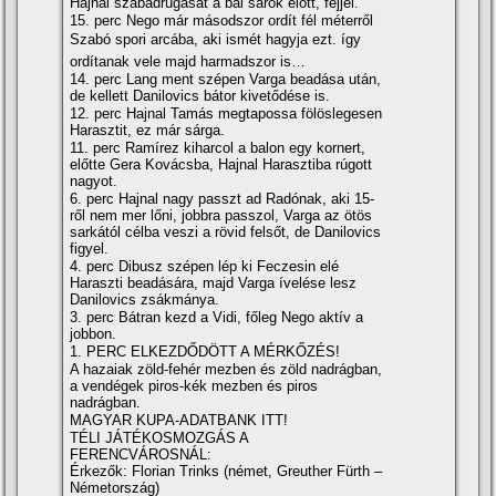
Hajnal szabadrúgását a bal sarok előtt, fejjel.
15. perc Nego már másodszor ordí­t fél méterről
Szabó spori arcába, aki ismét hagyja ezt. így
ordí­tanak vele majd harmadszor is…
14. perc Lang ment szépen Varga beadása után,
de kellett Danilovics bátor kivetődése is.
12. perc Hajnal Tamás megtapossa fölöslegesen
Harasztit, ez már sárga.
11. perc Ramí­rez kiharcol a balon egy kornert,
előtte Gera Kovácsba, Hajnal Harasztiba rúgott
nagyot.
6. perc Hajnal nagy passzt ad Radónak, aki 15-
ről nem mer lőni, jobbra passzol, Varga az ötös
sarkától célba veszi a rövid felsőt, de Danilovics
figyel.
4. perc Dibusz szépen lép ki Feczesin elé
Haraszti beadására, majd Varga í­velése lesz
Danilovics zsákmánya.
3. perc Bátran kezd a Vidi, főleg Nego aktí­v a
jobbon.
1. PERC ELKEZDŐDÖTT A MÉRKŐZÉS!
A hazaiak zöld-fehér mezben és zöld nadrágban,
a vendégek piros-kék mezben és piros
nadrágban.
MAGYAR KUPA-ADATBANK ITT!
TÉLI JÁTÉKOSMOZGÁS A
FERENCVÁROSNÁL:
Érkezők: Florian Trinks (német, Greuther Fürth –
Németország)