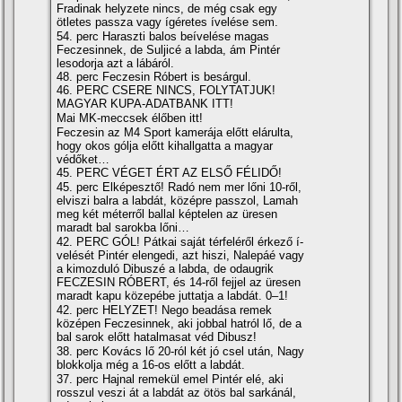
Fradinak helyzete nincs, de még csak egy
ötletes passza vagy í­géretes í­velése sem.
54. perc Haraszti balos beí­velése magas
Feczesinnek, de Suljicé a labda, ám Pintér
lesodorja azt a lábáról.
48. perc Feczesin Róbert is besárgul.
46. PERC CSERE NINCS, FOLYTATJUK!
MAGYAR KUPA-ADATBANK ITT!
Mai MK-meccsek élőben itt!
Feczesin az M4 Sport kamerája előtt elárulta,
hogy okos gólja előtt kihallgatta a magyar
védőket…
45. PERC VÉGET ÉRT AZ ELSŐ FÉLIDŐ!
45. perc Elképesztő! Radó nem mer lőni 10-ről,
elviszi balra a labdát, középre passzol, Lamah
meg két méterről ballal képtelen az üresen
maradt bal sarokba lőni…
42. PERC GÓL! Pátkai saját térfeléről érkező í­
velését Pintér elengedi, azt hiszi, Nalepáé vagy
a kimozduló Dibuszé a labda, de odaugrik
FECZESIN RÓBERT, és 14-ről fejjel az üresen
maradt kapu közepébe juttatja a labdát. 0–1!
42. perc HELYZET! Nego beadása remek
középen Feczesinnek, aki jobbal hatról lő, de a
bal sarok előtt hatalmasat véd Dibusz!
38. perc Kovács lő 20-ról két jó csel után, Nagy
blokkolja még a 16-os előtt a labdát.
37. perc Hajnal remekül emel Pintér elé, aki
rosszul veszi át a labdát az ötös bal sarkánál,