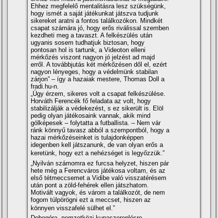
Ehhez megfelelő mentalitásra lesz szükségünk,
hogy ismét a saját játékunkat játszva tudjunk
sikereket aratni a fontos találkozókon. Mindkét
csapat számára jó, hogy erős riválissal szemben
kezdheti meg a tavaszt. A felkészülés után
ugyanis sosem tudhatjuk biztosan, hogy
pontosan hol is tartunk, a Videoton elleni
mérkőzés viszont nagyon jó jelzést ad majd
erről. A továbbjutás két mérkőzésen dől el, ezért
nagyon lényeges, hogy a védelmünk stabilan
zárjon” – í­gy a hazaiak mestere, Thomas Doll a
fradi.hu-n.
„Úgy érzem, sikeres volt a csapat felkészülése.
Horváth Ferencék fő feladata az volt, hogy
stabilizálják a védekezést, s ez sikerült is. Elöl
pedig olyan játékosaink vannak, akik mind
gólképesek – folytatta a futballista. – Nem vár
ránk könnyű tavasz abból a szempontból, hogy a
hazai mérkőzéseinket is tulajdonképpen
idegenben kell játszanunk, de van olyan erős a
keretünk, hogy ezt a nehézséget is legyőzzük.”
„Nyilván számomra ez furcsa helyzet, hiszen pár
hete még a Ferencváros játékosa voltam, és az
első tétmeccsemet a Vidibe való visszatérésem
után pont a zöld-fehérek ellen játszhatom.
Motivált vagyok, és várom a találkozót, de nem
fogom túlpörögni ezt a meccset, hiszen az
könnyen visszafelé sülhet el.”
Dobogóra, nemzetközi kupaszereplésre