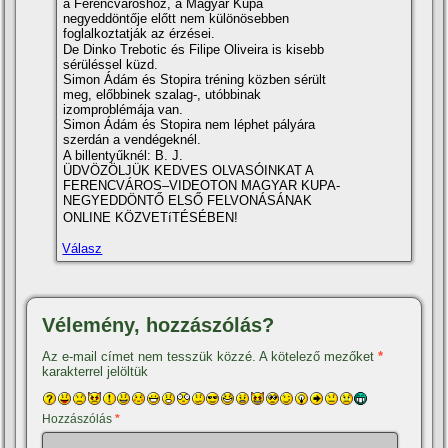
a Ferencvároshoz, a Magyar Kupa
negyeddöntője előtt nem különösebben
foglalkoztatják az érzései.
De Dinko Trebotic és Filipe Oliveira is kisebb
sérüléssel küzd.
Simon Ádám és Stopira tréning közben sérült
meg, előbbinek szalag-, utóbbinak
izomproblémája van.
Simon Ádám és Stopira nem léphet pályára
szerdán a vendégeknél.
A billentyűknél: B. J.
ÜDVÖZÖLJÜK KEDVES OLVASÓINKAT A
FERENCVÁROS–VIDEOTON MAGYAR KUPA-
NEGYEDDÖNTŐ ELSŐ FELVONÁSÁNAK
ONLINE KÖZVETíTÉSÉBEN!
Válasz
Vélemény, hozzászólás?
Az e-mail címet nem tesszük közzé.
A kötelező mezőket
*
karakterrel jelöltük
Hozzászólás
*