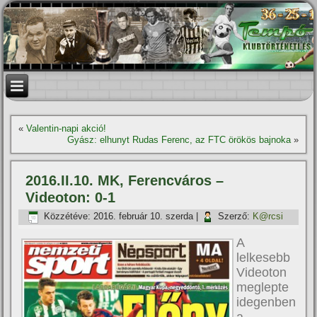
«
Valentin-napi akció!
Gyász: elhunyt Rudas Ferenc, az FTC örökös bajnoka
»
2016.II.10. MK, Ferencváros –
Videoton: 0-1
Közzétéve:
2016. február 10. szerda
|
Szerző:
K@rcsi
A
lelkesebb
Videoton
meglepte
idegenben