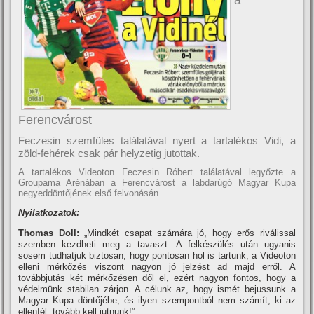
a
Ferencvárost
Feczesin szemfüles találatával nyert a tartalékos Vidi, a
zöld-fehérek csak pár helyzetig jutottak.
A tartalékos Videoton Feczesin Róbert találatával legyőzte a
Groupama Arénában a Ferencvárost a labdarúgó Magyar Kupa
negyeddöntőjének első felvonásán.
Nyilatkozatok:
Thomas Doll:
„Mindkét csapat számára jó, hogy erős riválissal
szemben kezdheti meg a tavaszt. A felkészülés után ugyanis
sosem tudhatjuk biztosan, hogy pontosan hol is tartunk, a Videoton
elleni mérkőzés viszont nagyon jó jelzést ad majd erről. A
továbbjutás két mérkőzésen dől el, ezért nagyon fontos, hogy a
védelmünk stabilan zárjon. A célunk az, hogy ismét bejussunk a
Magyar Kupa döntőjébe, és ilyen szempontból nem számí­t, ki az
ellenfél, tovább kell jutnunk!”