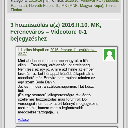
Kategória:
2015/16
|
Címke:
2015/16
,
Fehérvár FC (Videoton;
Parmalat)
,
Horváth Ferenc II.
,
MK (MNK; Magyar Kupa)
,
Trinks
Florian
3 hozzászólás a(z) 2016.II.10. MK,
Ferencváros – Videoton: 0-1
bejegyzéshez
L.I. alias kispufi on
2016. február 11. csütörtök -
09:27
Mint ahol decemberben abbahagytuk a lilák
ellen… Fásultság, erőtlenség, ötlettelenség.
Nem lesz ez í­gy jó. Amire azt hinné az ember,
kisiklás, az két hónappal később állapotnak is
mondható már. Ennyire nem múlhat minden az
egy szem Böde Danin.
Ja, és mindezt a születésnapomon. Hát kösz,
fiúk…
(És egy szomorú jellegzetességre rávilágí­tó
szellemes hozzászólás más fórumról: Doll
vereségeit nem csak azért könnyű megjegyezni,
mert ritkák, hanem mert a legfontosabb
meccsekre tartogatja…).
Válasz