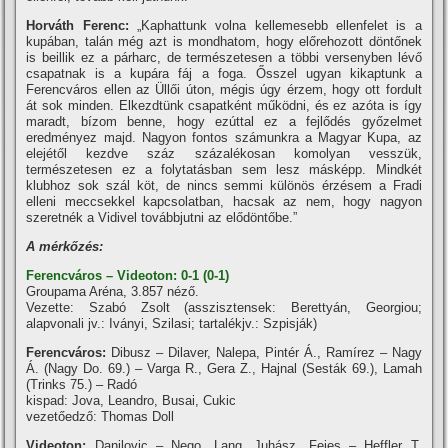
Horváth Ferenc:
„Kaphattunk volna kellemesebb ellenfelet is a
kupában, talán még azt is mondhatom, hogy előrehozott döntőnek
is beillik ez a párharc, de természetesen a többi versenyben lévő
csapatnak is a kupára fáj a foga. Ősszel ugyan kikaptunk a
Ferencváros ellen az Üllői úton, mégis úgy érzem, hogy ott fordult
át sok minden. Elkezdtünk csapatként működni, és ez azóta is í­gy
maradt, bí­zom benne, hogy ezúttal ez a fejlődés győzelmet
eredményez majd. Nagyon fontos számunkra a Magyar Kupa, az
elejétől kezdve száz százalékosan komolyan vesszük,
természetesen ez a folytatásban sem lesz másképp. Mindkét
klubhoz sok szál köt, de nincs semmi különös érzésem a Fradi
elleni meccsekkel kapcsolatban, hacsak az nem, hogy nagyon
szeretnék a Vidivel továbbjutni az elődöntőbe.”
A mérkőzés:
Ferencváros – Videoton: 0-1 (0-1)
Groupama Aréna, 3.857 néző.
Vezette: Szabó Zsolt (asszisztensek: Berettyán, Georgiou;
alapvonali jv.: Iványi, Szilasi; tartalékjv.: Szpisják)
Ferencváros:
Dibusz – Dilaver, Nalepa, Pintér Á., Ramí­rez – Nagy
Á. (Nagy Do. 69.) – Varga R., Gera Z., Hajnal (Sesták 69.), Lamah
(Trinks 75.) – Radó
kispad: Jova, Leandro, Busai, Cukic
vezetőedző: Thomas Doll
Videoton:
Danilovic – Nego, Lang, Juhász, Fejes – Heffler T.