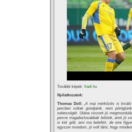
További képek:
fradi.hu
Nyilatkozatok:
Thomas Doll:
„A mai mérkőzés is kiváló 
percben voltak gondjaink, nem pörögtünk 
sebességét. Utána viszont jó megmozdulása
percre magabiztosabbak lettünk, amit jó vo
is két gólt, ami ma belefért, de erre fig
egyszer mondom, jó volt látni, hogy mindenk