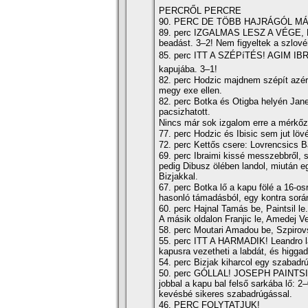
PERCRŐL PERCRE
90. PERC DE TÖBB HAJRÁGÓL MÁ
89. perc IZGALMAS LESZ A VÉGE, LOV
beadást. 3–2! Nem figyeltek a szlové
85. perc ITT A SZÉPíTÉS! AGIM IB
kapujába. 3–1!
82. perc Hodzic majdnem szépí­t azért
megy exe ellen.
82. perc Botka és Otigba helyén Jane
pacsizhatott.
Nincs már sok izgalom erre a mérkőz
77. perc Hodzic és Ibisic sem jut löv
72. perc Kettős csere: Lovrencsics B
69. perc Ibraimi kissé messzebbről, 
pedig Dibusz ölében landol, miután e
Bizjakkal.
67. perc Botka lő a kapu fölé a 16-osr
hasonló támadásból, egy kontra sorá
60. perc Hajnal Tamás be, Paintsil le.
A másik oldalon Franjic le, Amedej Ve
58. perc Moutari Amadou be, Szpirovs
55. perc ITT A HARMADIK! Leandro 
kapusra vezetheti a labdát, és higgad
54. perc Bizjak kiharcol egy szabadrú
50. perc GÓLLAL! JOSEPH PAINTSIL! L
jobbal a kapu bal felső sarkába lő: 
kevésbé sikeres szabadrúgással.
46. PERC FOLYTATJUK!