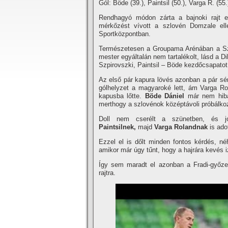
Gól: Böde (39.), Paintsil (50.), Varga R. (55.)
Rendhagyó módon zárta a bajnoki rajt el
mérkőzést ví­vott a szlovén Domzale ell
Sportközpontban.
Természetesen a Groupama Arénában a Szlo
mester egyáltalán nem tartalékolt, lásd a D
Szpirovszki, Paintsil – Böde kezdőcsapatot
Az első pár kapura lövés azonban a pár sér
gólhelyzet a magyaroké lett, ám Varga Rol
kapusba lőtte.
Böde Dániel
már nem hibá
merthogy a szlovénok középtávoli próbálko
Doll nem cserélt a szünetben, és j
Paintsilnek,
majd
Varga Rolandnak
is ado
Ezzel el is dőlt minden fontos kérdés, n
amikor már úgy tűnt, hogy a hajrára kevés i
Így sem maradt el azonban a Fradi-győze
rajtra.