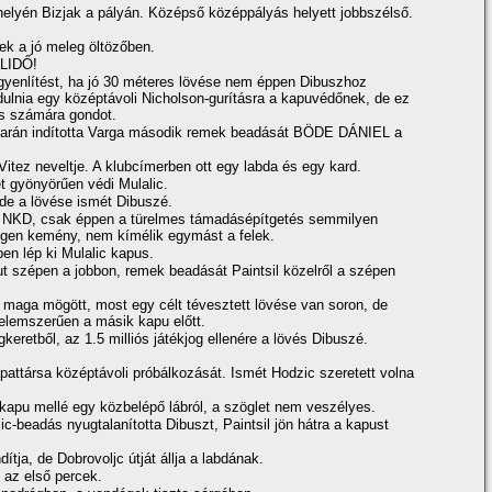
helyén Bizjak a pályán. Középső középpályás helyett jobbszélső.
lek a jó meleg öltözőben.
LIDŐ!
egyenlí­tést, ha jó 30 méteres lövése nem éppen Dibuszhoz
zdulnia egy középtávoli Nicholson-gurí­tásra a kapuvédőnek, de ez
os számára gondot.
arán indí­totta Varga második remek beadását BÖDE DÁNIEL a
ez neveltje. A klubcí­merben ott egy labda és egy kard.
ét gyönyörűen védi Mulalic.
, de a lövése ismét Dibuszé.
 az NKD, csak éppen a türelmes támadásépí­tgetés semmilyen
gen kemény, nem kí­mélik egymást a felek.
en lép ki Mulalic kapus.
 szépen a jobbon, remek beadását Paintsil közelről a szépen
d maga mögött, most egy célt tévesztett lövése van soron, de
telemszerűen a másik kapu előtt.
gkeretből, az 1.5 milliós játékjog ellenére a lövés Dibuszé.
apattársa középtávoli próbálkozását. Ismét Hodzic szeretett volna
a kapu mellé egy közbelépő lábról, a szöglet nem veszélyes.
ic-beadás nyugtalaní­totta Dibuszt, Paintsil jön hátra a kapust
í­tja, de Dobrovoljc útját állja a labdának.
 az első percek.