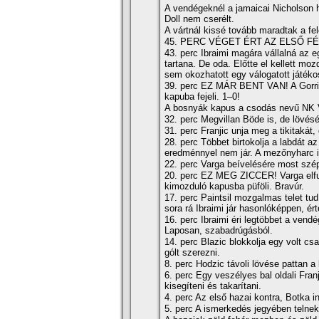
A vendégeknél a jamaicai Nicholson 
Doll nem cserélt.
A vártnál kissé tovább maradtak a fe
45. PERC VÉGET ÉRT AZ ELSŐ FÉ
43. perc Ibraimi magára vállalná az 
tartana. De oda. Előtte el kellett mo
sem okozhatott egy válogatott játék
39. perc EZ MÁR BENT VAN! A Gorri
kapuba fejeli. 1–0!
A bosnyák kapus a csodás nevű NK Vit
32. perc Megvillan Böde is, de lövés
31. perc Franjic unja meg a tikitakát
28. perc Többet birtokolja a labdát
eredménnyel nem jár. A mezőnyharc i
22. perc Varga beí­velésére most szép
20. perc EZ MEG ZICCER! Varga elfut
kimozduló kapusba püföli. Bravúr.
17. perc Paintsil mozgalmas telet tu
sora rá Ibraimi jár hasonlóképpen, ér
16. perc Ibraimi éri legtöbbet a vendé
Laposan, szabadrúgásból.
14. perc Blazic blokkolja egy volt cs
gólt szerezni.
8. perc Hodzic távoli lövése pattan 
6. perc Egy veszélyes bal oldali Franj
kisegí­teni és takarí­tani.
4. perc Az első hazai kontra, Botka ind
5. perc A ismerkedés jegyében telnek