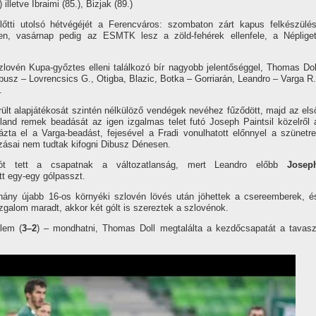
 illetve Ibraimi (85.), Bizjak (89.)
őtti utolsó hétvégéjét a Ferencváros: szombaton zárt kapus felkészülés
en, vasárnap pedig az ESMTK lesz a zöld-fehérek ellenfele, a Népliget
vén Kupa-győztes elleni találkozó bí­r nagyobb jelentőséggel, Thomas Dol
ibusz – Lovrencsics G., Otigba, Blazic, Botka – Gorriarán, Leandro – Varga R.
.
ült alapjátékosát szintén nélkülöző vendégek nevéhez fűződött, majd az els
and remek beadását az igen izgalmas telet futó Joseph Paintsil közelről 
zta el a Varga-beadást, fejesével a Fradi vonulhatott előnnyel a szünetre
zásai nem tudtak kifogni Dibusz Dénesen.
ót tett a csapatnak a változatlanság, mert Leandro előbb
Josep
tt egy-egy gólpasszt.
éhány újabb 16-os környéki szlovén lövés után jöhettek a csereemberek, é
zgalom maradt, akkor két gólt is szereztek a szlovénok.
lem (
3–2
) – mondhatni, Thomas Doll megtalálta a kezdőcsapatát a tavasz