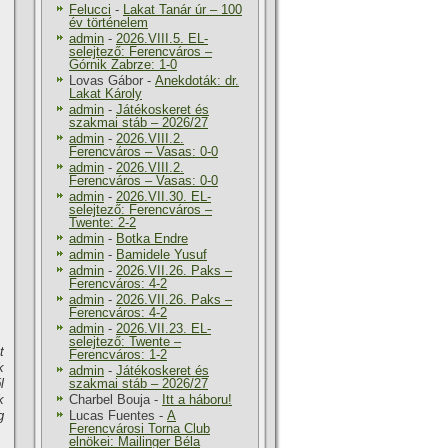
Felucci
-
Lakat Tanár úr – 100
év történelem
admin
-
2026.VIII.5. EL-
selejtező: Ferencváros –
Górnik Zabrze: 1-0
Lovas Gábor
-
Anekdoták: dr.
Lakat Károly
admin
-
Játékoskeret és
szakmai stáb – 2026/27
admin
-
2026.VIII.2.
Ferencváros – Vasas: 0-0
admin
-
2026.VIII.2.
Ferencváros – Vasas: 0-0
admin
-
2026.VII.30. EL-
selejtező: Ferencváros –
Twente: 2-2
admin
-
Botka Endre
admin
-
Bamidele Yusuf
admin
-
2026.VII.26. Paks –
Ferencváros: 4-2
admin
-
2026.VII.26. Paks –
Ferencváros: 4-2
admin
-
2026.VII.23. EL-
selejtező: Twente –
t
Ferencváros: 1-2
k
admin
-
Játékoskeret és
l
szakmai stáb – 2026/27
k
Charbel Bouja
-
Itt a háboru!
g
Lucas Fuentes
-
A
Ferencvárosi Torna Club
elnökei: Mailinger Béla