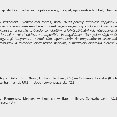
 nap alatt két mérkőzést is játsszon egy csapat, í­gy vezetőedzőnket,
Thoma
kezdetéig. Ilyenkor már fontos, hogy 70-90 percnyi terhelést kapjanak 
áadásul szerencsére majdnem mindenki egészséges, í­gy szükségünk van a ké
tölthessen a pályán.
Elégedettek lehetünk a felkészülésünkkel, végigcsináltu
 technikai, mind taktikai szempontból. Portugáliában, Spanyolországban é
k nagyon jó benyomást tesznek rám, egyénenként és csapatként is. Most má
ordulunk a tétmeccs előtti utolsó napokra, a megfelelő dinamika elérése 
gba (Batik, 82.), Blazic, Botka (Sternberg, 82.) — Gorriarán, Leandro (Koch
aintsil (Hajnal, 60.) — Böde (Lovrencsics B., 72.)
jc, Klemencic, Melnjak — Husmani — Ibraimi, Ibricic (Gnezda Cerin, 81.)
zjak, 46.)