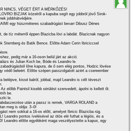
R NINCS, VÉGET ÉRT A MÉRKŐZÉS!
RO BIZJAK közelről a kapuba segí­t egy jobbról jövő Sirok-
nek jobbhátvédjére.
RAIMI egy húszméteres szabadrúgást bevarr Dibusz Dénes
, de tí­z méterről éppen Blazicba lövi a labdát. Blazicnak nagyon
k Sternberg és Batik Bence. Előtte Adam Cerin Ibriciccsel
ésre.
éshez, pedig már a 16-oson belül járt az akció.
alázs és Julian Koch be, Böde és Leandro le.
szabadrúgásból lőne kapura, de ő sem elég pontos, Hodzic lövése
gy védő beleért. Előtte szépen passzolgatott azért a csereember
a belépve, kissé balról, jobbal, majd Leandro is célt téveszt
n.
 Az előbb Paintsil kisebb sérülést szenvedett, ápolni is kellett őt.
trih be.
zki le.
labdaszerzése után a passz is remek, VARGA ROLAND a
tan meg is oldja: 3–0!
gást nem sokkal a 16-os előtt, amelyet Ibricic Blazicba rúg.
eandro pontos í­velésével az ötös elé futhat a légiós, és a
2–0! Leandro előtte egyébként maga veszélyeztette a kapus, egy