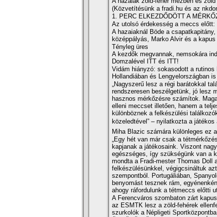
A hazaiak zöld-fehér mezben és zöld
(Közvetí­tésünk a fradi.hu és az nkdo
1. PERC ELKEZDŐDÖTT A MÉRKŐ
Az utolsó érdekesség a meccs előtt: 
A hazaiaknál Böde a csapatkapitány,
középpályás, Marko Alvir és a kapus 
Tényleg üres
A kezdők megvannak, nemsokára indu
Domzalével ITT és ITT!
Vidám hiányzó: sokasodott a rutinos 
Hollandiában és Lengyelországban is 
„Nagyszerű lesz a régi barátokkal tal
rendszeresen beszélgetünk, jó lesz m
hasznos mérkőzésre számí­tok. Maga
elleni meccset illetően, hanem a tel
különböznek a felkészülési találkozó
közeledtével” – nyilatkozta a játékos 
Miha Blazic számára különleges ez a
„Egy hét van már csak a tétmérkőzése
kapjanak a játékosaink. Viszont nag
egészséges, í­gy szükségünk van a ké
mondta a Fradi-mester Thomas Doll a 
felkészülésünkkel, végigcsináltuk azt
szempontból. Portugáliában, Spanyolo
benyomást tesznek rám, egyénenként
ahogy ráfordulunk a tétmeccs előtti u
A Ferencváros szombaton zárt kapus 
az ESMTK lesz a zöld-fehérek ellenfel
szurkolók a Népligeti Sportközpontba