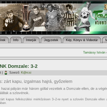
í­rek
Info
Interjúk
Jegyzetek
Kép, Könyv & Videotár
Tamássy István
– NK Domzale: 3-2
t
|
Szerző:
K@rcsi
: zárt kapu, izgalmas hajrá, győzelem
k hazai pályán már három góllal vezettek a Domzale ellen, de a végé
aláltak a szlovénok.
zárt kapus felkészülési mérkőzésen 3–2-re nyert a szlovén Domzale ellen 
ában.