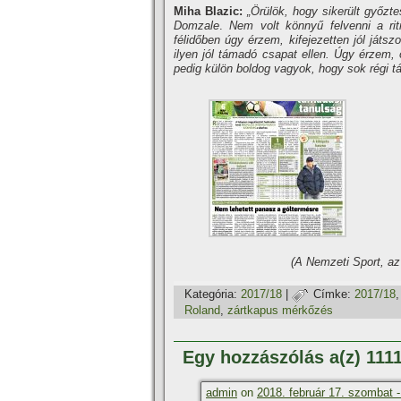
Miha Blazic:
„Örülök, hogy sikerült győztes
Domzale
.
Nem volt könnyű felvenni a rit
félidőben úgy érzem, kifejezetten jól játs
ilyen jól támadó csapat ellen. Úgy érzem, 
pedig külön boldog vagyok, hogy sok régi tár
(A Nemzeti Sport, a
Kategória:
2017/18
|
Címke:
2017/18
Roland
,
zártkapus mérkőzés
Egy hozzászólás a(z) 111
admin
on
2018. február 17. szombat -