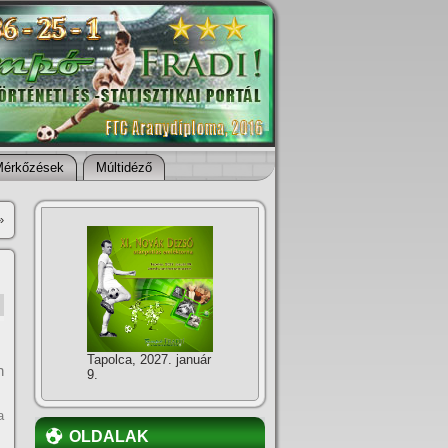
Mérkőzések
Múltidéző
»
Tapolca, 2027. január
n
9.
a
OLDALAK