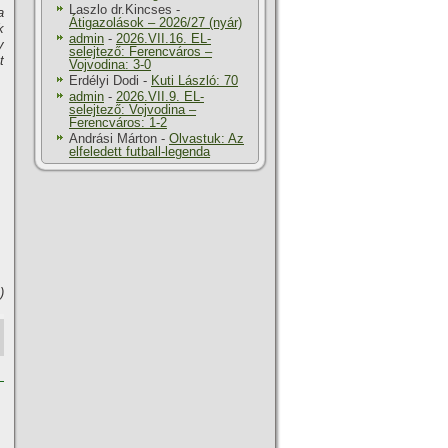
Laszlo dr.Kincses
-
a
Átigazolások – 2026/27 (nyár)
k
admin
-
2026.VII.16. EL-
y
selejtező: Ferencváros –
t
Vojvodina: 3-0
Erdélyi Dodi
-
Kuti László: 70
admin
-
2026.VII.9. EL-
selejtező: Vojvodina –
Ferencváros: 1-2
Andrási Márton
-
Olvastuk: Az
elfeledett futball-legenda
)