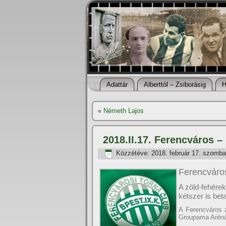
Adattár
Alberttól – Zsiborásig
H
«
Németh Lajos
2018.II.17. Ferencváros 
Közzétéve:
2018. február 17. szomba
Ferencváros
A zöld-fehére
kétszer is bet
A Ferencváros 
Groupama Arén