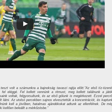
teszt volt a számunkra a bajnokság tavaszi rajtja előtt.”
Az első tí­z-tizenö
fel eléggé. Fel kellett vennünk a ritmust, meg kellett találnunk a játé
ink voltak, felgyorsultunk, és az első gólunk is megérkezett. Ezzel percrő
lt látni. Az utolsó percekben sajnos elvesztettük a koncentrációt, és kaptun
yelnünk kell a jövőben, hatalmas ajándékokat adtunk az ellenfélnek. De mé
i kellően beleállt a mérkőzésbe.”