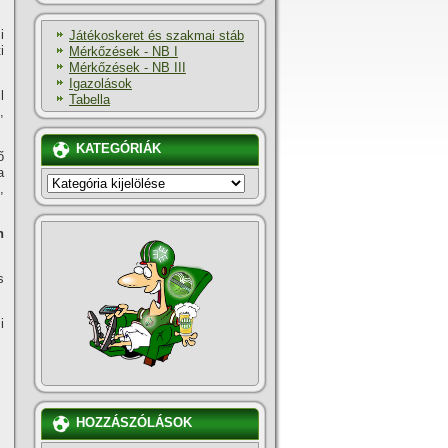
i
Játékoskeret és szakmai stáb
i
Mérkőzések - NB I
Mérkőzések - NB III
Igazolások
l
Tabella
,
KATEGÓRIÁK
ő
a
KATEGÓRIÁK
,
h
s
i
HOZZÁSZÓLÁSOK