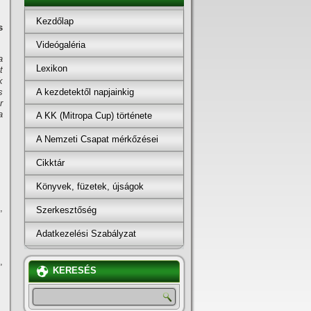
Kezdőlap
s
Videógaléria
a
Lexikon
t
k
A kezdetektől napjainkig
s
r
a
A KK (Mitropa Cup) története
A Nemzeti Csapat mérkőzései
Cikktár
Könyvek, füzetek, újságok
,
Szerkesztőség
Adatkezelési Szabályzat
,
KERESÉS