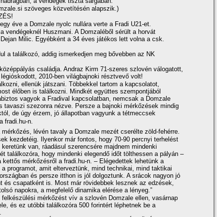
 nadrágban, a vendégek tiszta sárgában.
mzale.si szöveges közvetí­tésén alapszik.)
ZÉS!
egy éve a Domzale nyolc nullára verte a Fradi U21-et.
 a vendégeknél Huszmani. A Domzaléből sérült a horvát
Dejan Milic. Egyébként a 34 éves játékos lett volna a csk.
l a találkozó, addig ismerkedjen meg bővebben az NK
középpályás családja. Andraz Kirm 71-szeres szlovén válogatott,
légióskodott, 2010-ben világbajnoki résztvevő volt!
álkozni, ellenük játszani. Többekkel tartom a kapcsolatot,
ost élőben is találkozni. Mindkét együttes szempontjából
biztos vagyok a Fradival kapcsolatban, nemcsak a Domzale
jes tavaszi szezonra nézve. Persze a bajnoki mérkőzések mindig
któl, de úgy érzem, jó állapotban vagyunk a tétmeccsek
a fradi.hu-n.
 mérkőzés, lévén tavaly a Domzale mezét cserélte zöld-fehérre.
k kezdetéig. Ilyenkor már fontos, hogy 70-90 percnyi terhelést
y keretünk van, ráadásul szerencsére majdnem mindenki
t találkozóra, hogy mindenki elegendő időt tölthessen a pályán –
kettős mérkőzésről a fradi.hu-n. – Elégedettek lehetünk a
 a programot, amit elterveztünk, mind technikai, mind taktikai
rszágban és persze itthon is jól dolgoztunk. A srácok nagyon jó
 és csapatként is. Most már rövidebbek lesznek az edzések,
tolsó napokra, a megfelelő dinamika elérése a lényeg.”
felkészülési mérkőzést ví­v a szlovén Domzale ellen, vasárnap
e, és ez utóbbi találkozóra 500 forintért léphetnek be a
.