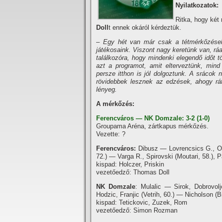
Nyilatkozatok:
Ritka, hogy két
Doll
t ennek okáról kérdeztük.
–
Egy hét van már csak a tétmérkőzések 
játékosaink. Viszont nagy keretünk van, r
találkozóra, hogy mindenki elegendő időt 
azt a programot, amit elterveztünk, mind
persze itthon is jól dolgoztunk. A sráco
rövidebbek lesznek az edzések, ahogy ráf
lényeg.
A mérkőzés:
Ferencváros — NK Domzale: 3-2 (1-0)
Groupama Aréna, zártkapus mérkőzés.
Vezette: ?
Ferencváros:
Dibusz — Lovrencsics G., Oti
72.) — Varga R., Spirovski (Moutari, 58.), P
kispad: Holczer, Priskin
vezetőedző: Thomas Doll
NK Domzale
: Mulalic — Sirok, Dobrovol
Hodzic, Franjic (Vetrih, 60.) — Nicholson (Bi
kispad: Tetickovic, Zuzek, Rom
vezetőedző: Simon Rozman