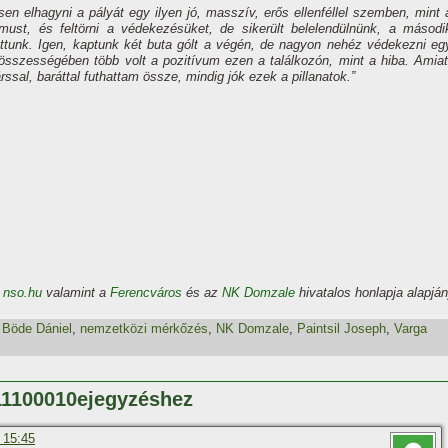
en elhagyni a pályát egy ilyen jó, masszí­v, erős ellenféllel szemben, mint 
must, és feltörni a védekezésüket, de sikerült belelendülnünk, a másodi
zottunk. Igen, kaptunk két buta gólt a végén, de nagyon nehéz védekezni eg
összességében több volt a pozití­vum ezen a találkozón, mint a hiba. Amiat
ssal, baráttal futhattam össze, mindig jók ezek a pillanatok.”
z
nso.hu
valamint a
Ferencváros
és az
NK Domzale
hivatalos honlapja alapján
,
Böde Dániel
,
nemzetközi mérkőzés
,
NK Domzale
,
Paintsil Joseph
,
Varga
11100010ejegyzéshez
 15:45