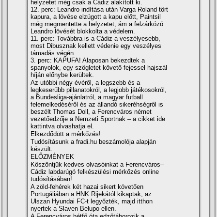
helyzetet még csak a Cádiz alakí­tott ki.
12. perc: Leandro indí­tása után Varga Roland tört
kapura, a lövése elzúgott a kapu előtt, Paintsil
még megmentette a helyzetet, ám a felzárkózó
Leandro lövését blokkolta a védelem.
11. perc: Továbbra is a Cádiz a veszélyesebb,
most Dibusznak kellett védenie egy veszélyes
támadás végén.
3. perc: KAPUFA! Alaposan bekezdtek a
spanyolok, egy szögletet követő fejessel hajszál
hí­ján előnybe kerültek.
Az utóbbi négy évéről, a legszebb és a
legkeserűbb pillanatokról, a legjobb játékosokról,
a Bundesliga-ajánlatról, a magyar futball
felemelkedéséről és az állandó sikeréhségről is
beszélt Thomas Doll, a Ferencváros német
vezetőedzője a Nemzeti Sportnak – a cikket ide
kattintva olvashatja el.
Elkezdődött a mérkőzés!
Tudósí­tásunk a fradi.hu beszámolója alapján
készült.
ELŐZMÉNYEK
Köszöntjük kedves olvasóinkat a Ferencváros–
Cádiz labdarúgó felkészülési mérkőzés online
tudósí­tásában!
A zöld-fehérek két hazai sikert követően
Portugáliában a HNK Rijekától kikaptak, az
Ulszan Hyundai FC-t legyőzték, majd itthon
nyertek a Slaven Belupo ellen.
A Ferencváros hétfő óta edzőtáborozik a