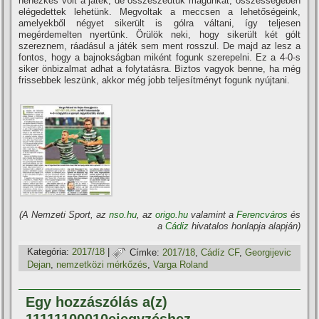
nehézkes volt a játék, de összeszedtük magunkat, összességében
elégedettek lehetünk. Megvoltak a meccsen a lehetőségeink,
amelyekből négyet sikerült is gólra váltani, í­gy teljesen
megérdemelten nyertünk. Örülök neki, hogy sikerült két gólt
szereznem, ráadásul a játék sem ment rosszul. De majd az lesz a
fontos, hogy a bajnokságban miként fogunk szerepelni. Ez a 4-0-s
siker önbizalmat adhat a folytatásra. Biztos vagyok benne, ha még
frissebbek leszünk, akkor még jobb teljesí­tményt fogunk nyújtani.
(A Nemzeti Sport, az
nso.hu
, az
origo.hu
valamint a
Ferencváros
és
a
Cádiz
hivatalos honlapja alapján)
Kategória:
2017/18
|
Címke:
2017/18
,
Cádí­z CF
,
Georgijevic
Dejan
,
nemzetközi mérkőzés
,
Varga Roland
Egy hozzászólás a(z)