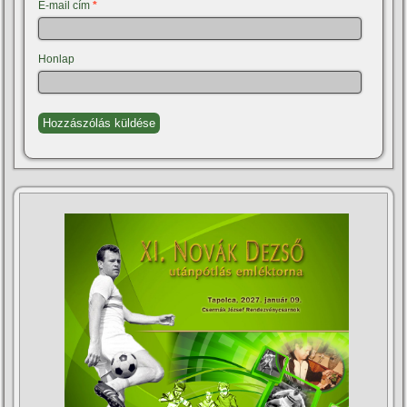
E-mail cím
*
Honlap