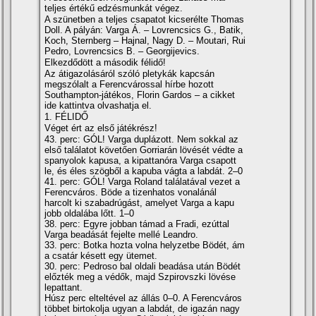
teljes értékű edzésmunkát végez.
A szünetben a teljes csapatot kicserélte Thomas
Doll. A pályán: Varga Á. – Lovrencsics G., Batik,
Koch, Sternberg – Hajnal, Nagy D. – Moutari, Rui
Pedro, Lovrencsics B. – Georgijevics.
Elkezdődött a második félidő!
Az átigazolásáról szóló pletykák kapcsán
megszólalt a Ferencvárossal hí­rbe hozott
Southampton-játékos, Florin Gardos – a cikket
ide kattintva olvashatja el.
1. FÉLIDŐ
Véget ért az első játékrész!
43. perc: GÓL! Varga duplázott. Nem sokkal az
első találatot követően Gorriarán lövését védte a
spanyolok kapusa, a kipattanóra Varga csapott
le, és éles szögből a kapuba vágta a labdát. 2–0
41. perc: GÓL! Varga Roland találatával vezet a
Ferencváros. Böde a tizenhatos vonalánál
harcolt ki szabadrúgást, amelyet Varga a kapu
jobb oldalába lőtt. 1–0
38. perc: Egyre jobban támad a Fradi, ezúttal
Varga beadását fejelte mellé Leandro.
33. perc: Botka hozta volna helyzetbe Bödét, ám
a csatár késett egy ütemet.
30. perc: Pedroso bal oldali beadása után Bödét
előzték meg a védők, majd Szpirovszki lövése
lepattant.
Húsz perc elteltével az állás 0–0. A Ferencváros
többet birtokolja ugyan a labdát, de igazán nagy