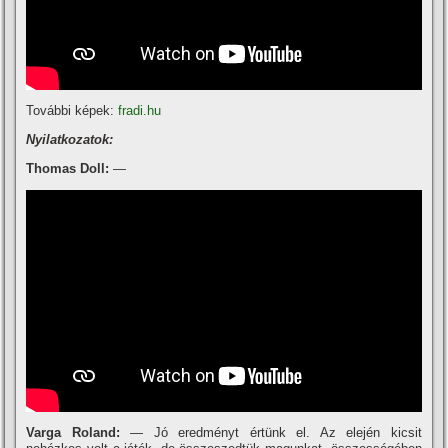
További képek:
fradi.hu
Nyilatkozatok:
Thomas Doll:
—
Varga Roland:
— Jó eredményt értünk el. Az elején kicsit