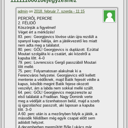
11111100010ejegyzéshez
admin
on
2018. február 7. szerda - 11:15
PERCRŐL PERCRE
2. FÉLIDŐ
Köszönjük a figyelmet!
Véget ért a mérkőzés!
83. perc: Georgijevics lövése után újra rezdült a
spanyol kapu hálója, ám a játékvezető les miatt
nem adta meg a találatot.
80. perc: GÓL! Georgijevics is duplázott. Ezúttal
Moutari szolgálta ki a csatárt, aki közelről a
kapuba lőtt. 4–0
79. perc: Lovrencsics Gergő passzából Moutari
lőtt mellé.
75. perc: Folyamatosan alakulnak ki a
Ferencváros helyzetei. Georgijevics elől kellett
mentenie a védőknek, majd Batik fejesét védte a
kapus, később megint Batik fejese okozott
veszélyt, ám a labda nem sokkal mellé szállt.
64. perc: GÓL! Georgijevics megszerezte az
első találatát a Fradiban. Nagy Dominik verte
meg a védőjét a tizenhatoson belül, majd a szerb
új igazoláshoz passzolt, aki laposan a kapuba
lőtt. 3–0
A 60. perc után is a mezőnyben folyik a játék, a
második félidőben még egyik csapat előtt sem
adódott helyzet.
A decemberben megműtött Bőle Lukács már