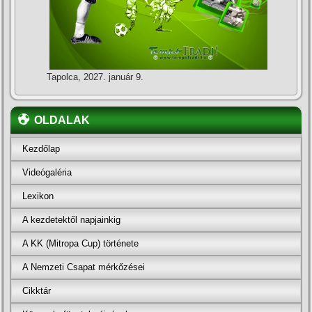
Tapolca, 2027. január 9.
OLDALAK
Kezdőlap
Videógaléria
Lexikon
A kezdetektől napjainkig
A KK (Mitropa Cup) története
A Nemzeti Csapat mérkőzései
Cikktár