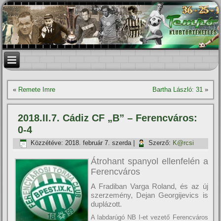
«
Remete Imre
Bartha László: 31
»
2018.II.7. Cádiz CF „B” – Ferencváros:
0-4
Közzétéve:
2018. február 7. szerda
|
Szerző:
K@rcsi
Átrohant spanyol ellenfelén a
Ferencváros
A Fradiban Varga Roland, és az új
szerzemény, Dejan Georgijevics is
duplázott.
A labdarúgó NB I-et vezető Ferencváros