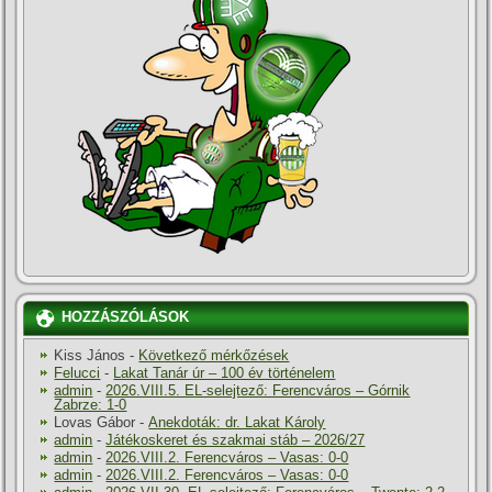
HOZZÁSZÓLÁSOK
Kiss János
-
Következő mérkőzések
Felucci
-
Lakat Tanár úr – 100 év történelem
admin
-
2026.VIII.5. EL-selejtező: Ferencváros – Górnik
Zabrze: 1-0
Lovas Gábor
-
Anekdoták: dr. Lakat Károly
admin
-
Játékoskeret és szakmai stáb – 2026/27
admin
-
2026.VIII.2. Ferencváros – Vasas: 0-0
admin
-
2026.VIII.2. Ferencváros – Vasas: 0-0