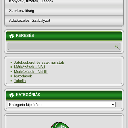
Könyvek, füzetek, újságok
Szerkesztőség
Adatkezelési Szabályzat
KERESÉS
Játékoskeret és szakmai stáb
Mérkőzések - NB I
Mérkőzések - NB III
Igazolások
Tabella
KATEGÓRIÁK
KATEGÓRIÁK