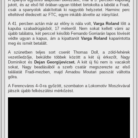
jutott, és az első fél órában ugyan többet birtokolta a labdát a Fradi,
csak a spanyolok alakí­tottak ki nagyobb helyzetet. Harminc perc
elteltével éledezett az FTC, egyre inkább átvette az irányí­tást.
A 41. percben aztán már az előny is nála volt,
Varga Roland
lőtt a
kapuba szabadrúgásból, 17 méterről. Nem sokat kellett várni az
újabb találatra, két perccel később Fernando Gorriarán lapos lövését
védte ugyan a kapus, ám a kipattanót
Varga Roland
kaparintotta
meg és ismét betalált.
A szünetben teljes sort cserét Thomas Doll, a zöld-fehérek
vezetőedzője, beküldte többek között a két új érkezőt, Nagy
Dominikot és
Dejan Georgijevicset.
A két új fiú nem is vacakolt
sokat, Nagy beadásából a szerb csatár megszerezte az első
találatát Fradi-mezben, majd Amadou Moutari passzát váltotta
gólra.
A Ferencváros 4–0-ra győzött, szombaton a Lokomotiv Moszkvával
játszik újabb felkészülési mérkőzést.