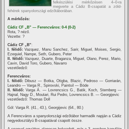
felkészülési mérkőzésen 4–0-ra
megverte a Cádiz B-csapatát a zöld-
fehérek spanyolországi edzőtáborában.
A mérkőzés:
Cádiz CF „B” — Ferencváros: 0-4 (0-2)
Rota, ? néző.
Vezette: ?
Cádiz CF „B”
:
I. félidő:
Vazquez, Manu Sanchez, Sarir, Miguel, Moises, Sergio,
Ezequiel, Nampe, Seth, Gubero, Peter
II. félidő:
Vazquez, Duarte, Braganza, Miguel, Olano, Perez, Mario,
Cavin, David Toro, Gubero, Navarro
vezetőedző:
Ferencváros:
I. félidő:
Dibusz — Botka, Otigba, Blazic, Pedroso — Gorriarán,
Leandro — Varga R., Spirovski, Paintsil — Böde
II. félidő:
Varga Á. — Lovrencsics G., Batik, Koch, Sternberg —
Hajnal, Nagy D., Moutari, Rui Pedro, Lovrencsics B. — Georgijevic
vezetőedző: Thomas Doll
Gól: Varga R. (41., 43.), Georgijevic (64., 80.)
A Ferencváros a spanyolországi edzőtábor harmadik napján a Cádiz
negyedosztályú B-csapatával csapott össze.
A spanyol együttes alaposan bekezdett, már a 3. percben kapufáig