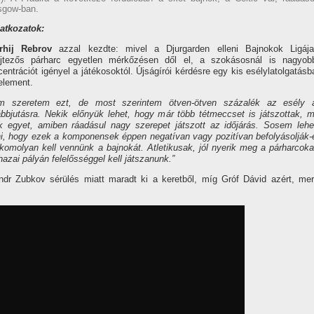
sgow-ban.
latkozatok:
rhij Rebrov
azzal kezdte: mivel a Djurgarden elleni Bajnokok Ligája
ejtezős párharc egyetlen mérkőzésen dől el, a szokásosnál is nagyob
entrációt igényel a játékosoktól. Újságírói kérdésre egy kis esélylatolgatásb
element.
m szeretem ezt, de most szerintem ötven-ötven százalék az esély 
ábbjutásra. Nekik előnyük lehet, hogy már több tétmeccset is játszottak, m
k egyet, amiben ráadásul nagy szerepet játszott az időjárás. Sosem lehe
ni, hogy ezek a komponensek éppen negatívan vagy pozitívan befolyásolják-
 komolyan kell vennünk a bajnokát. Atletikusak, jól nyerik meg a párharcoka
azai pályán felelősséggel kell játszanunk.”
dr Zubkov sérülés miatt maradt ki a keretből, míg Gróf Dávid azért, mer