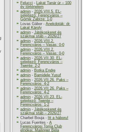
Felucci
-
Lakat Tanár úr – 100
év történelem
admin
-
2026.VIII.5. EL-
selejtező: Ferencváros –
Górnik Zabrze: 1-0
Lovas Gábor
-
Anekdoták: dr.
Lakat Károly
admin
-
Játékoskeret és
szakmai stáb – 2026/27
g
admin
-
2026.VIII.2.
Ferencváros – Vasas: 0-0
admin
-
2026.VIII.2.
y
Ferencváros – Vasas: 0-0
admin
-
2026.VII.30. EL-
selejtező: Ferencváros –
Twente: 2-2
admin
-
Botka Endre
admin
-
Bamidele Yusuf
admin
-
2026.VII.26. Paks –
Ferencváros: 4-2
admin
-
2026.VII.26. Paks –
Ferencváros: 4-2
admin
-
2026.VII.23. EL-
selejtező: Twente –
Ferencváros: 1-2
admin
-
Játékoskeret és
szakmai stáb – 2026/27
Charbel Bouja
-
Itt a háboru!
Lucas Fuentes
-
A
Ferencvárosi Torna Club
elnökei: Mailinger Béla