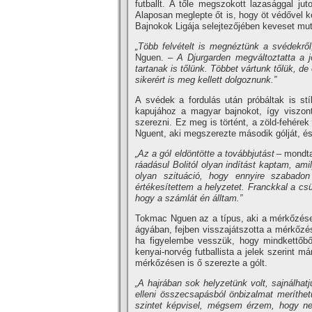
futballt. A tőle megszokott lazasággal juto
Alaposan meglepte őt is, hogy öt védővel k
Bajnokok Ligája selejtezőjében keveset mut
„Több felvételt is megnéztünk a svédekrő
Nguen.
– A Djurgarden megváltoztatta a jó
tartanak is tőlünk. Többet vártunk tőlük, 
sikerért is meg kellett dolgoznunk.”
A svédek a fordulás után próbáltak is stí
kapujához a magyar bajnokot, így viszont
szerezni. Ez meg is történt, a zöld-fehére
Nguent, aki megszerezte második gólját, és
„Az a gól eldöntötte a továbbjutást
– mondta
ráadásul Bolitól olyan indítást kaptam, ami
olyan szituáció, hogy ennyire szabado
értékesítettem a helyzetet. Franckkal a csü
hogy a számlát én álltam.”
Tokmac Nguen az a típus, aki a mérkőzések
ágyában, fejben visszajátszotta a mérkőzése
ha figyelembe vesszük, hogy mindkettőből
kenyai-norvég futballista a jelek szerint m
mérkőzésen is ő szerezte a gólt.
„A hajrában sok helyzetünk volt, sajnálha
elleni összecsapásból önbizalmat meríthet
szintet képvisel, mégsem érzem, hogy ne 