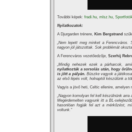
További képek:
fradi.hu
,
mlsz.hu
,
Sportfotó
Nyilatkozatok:
A Djurgarden trénere,
Kim Bergstrand
szűk
„Nem lepett meg minket a Ferencváros. So
nagyon jól játszottak. Sok problémát okozta
A Ferencváros vezetőedzője,
Szerhij Rebr
„Mindig nehezek ezek a párharcok, amik
nyilatkozták a sorsolás után, hogy örül
is jött a pályán.
Büszke vagyok a játékosai
az első lépés volt, holnaptól készülünk a t
Vagyis a jövő heti, Celtic ellenire, amelye
„Nagyon komolyan fel kell készülnünk arra 
Megérdemelten vagyunk itt a BL-selejtezőb
hasonlóan fogják fel azt a mérkőzést, m
voltunk.”