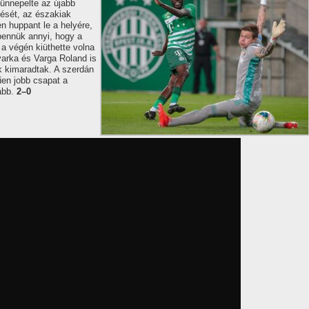
 ünnepelte az újabb
rdését, az északiak
n huppant le a helyére,
bennük annyi, hogy a
 a végén kiüthette volna
varka és Varga Roland is
ek kimaradtak. A szerdán
űen jobb csapat a
ább.
2–0