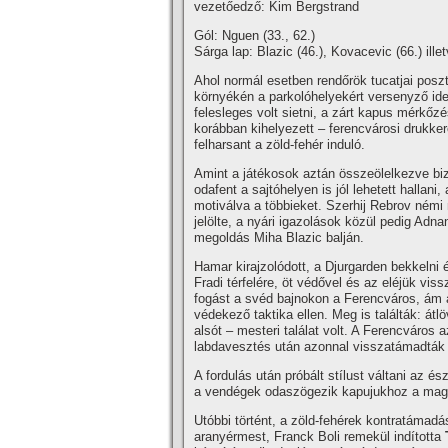
vezetőedző: Kim Bergstrand
Gól: Nguen (33., 62.)
Sárga lap: Blazic (46.), Kovacevic (66.) ille
Ahol normál esetben rendőrök tucatjai pos
környékén a parkolóhelyekért versenyző id
felesleges volt sietni, a zárt kapus mérkőzé
korábban kihelyezett – ferencvárosi drukke
felharsant a zöld-fehér induló.
Amint a játékosok aztán összeölelkezve bizt
odafent a sajtóhelyen is jól lehetett hallan
motiválva a többieket. Szerhij Rebrov némi
jelölte, a nyári igazolások közül pedig Adn
megoldás Miha Blazic balján.
Hamar kirajzolódott, a Djurgarden bekkelni 
Fradi térfelére, öt védővel és az eléjük vis
fogást a svéd bajnokon a Ferencváros, ám a
védekező taktika ellen. Meg is találták: át
alsót – mesteri találat volt. A Ferencváros 
labdavesztés után azonnal visszatámadták 
A fordulás után próbált stílust váltani az és
a vendégek odaszögezik kapujukhoz a magyar
Utóbbi történt, a zöld-fehérek kontratámadá
aranyérmest, Franck Boli remekül indította