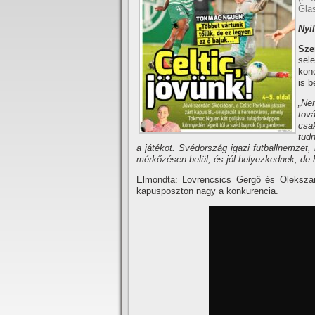
Gla
Nyi
Sze
sel
konc
is b
„Ne
tov
csa
tud
a játékot. Svédország igazi futballnemzet,
mérkőzésen belül, és jól helyezkednek, de h
Elmondta: Lovrencsics Gergő és Olekszan
kapusposzton nagy a konkurencia.