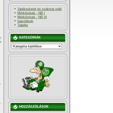
Játékoskeret és szakmai stáb
Mérkőzések - NB I
Mérkőzések - NB III
Igazolások
Tabella
KATEGÓRIÁK
k
b
KATEGÓRIÁK
,
,
HOZZÁSZÓLÁSOK