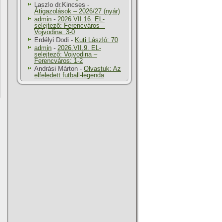
Laszlo dr.Kincses
-
Átigazolások – 2026/27 (nyár)
admin
-
2026.VII.16. EL-
selejtező: Ferencváros –
Vojvodina: 3-0
Erdélyi Dodi
-
Kuti László: 70
admin
-
2026.VII.9. EL-
selejtező: Vojvodina –
Ferencváros: 1-2
Andrási Márton
-
Olvastuk: Az
elfeledett futball-legenda