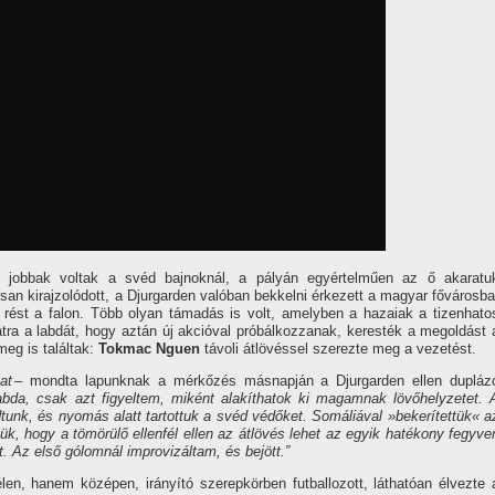
 jobbak voltak a svéd bajnoknál, a pályán egyértelműen az ő akaratu
san kirajzolódott, a Djurgarden valóban bekkelni érkezett a magyar fővárosba
a rést a falon. Több olyan támadás is volt, amelyben a hazaiak a tizenhato
hátra a labdát, hogy aztán új akcióval próbálkozzanak, keresték a megoldást 
meg is találtak:
Tokmac Nguen
távoli átlövéssel szerezte meg a vezetést.
at –
mondta lapunknak a mérkőzés másnapján a Djurgarden ellen dupláz
bda, csak azt figyeltem, miként alakíthatok ki magamnak lövőhelyzetet. 
unk, és nyomás alatt tartottuk a svéd védőket. Somáliával »bekerítettük« a
ztük, hogy a tömörülő ellenfél ellen az átlövés lehet az egyik hatékony fegyver
át. Az első gólomnál improvizáltam, és bejött.”
n, hanem középen, irányító szerepkörben futballozott, láthatóan élvezte 