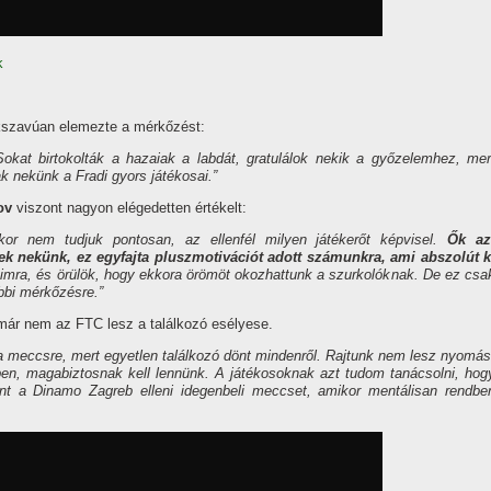
k
szavúan elemezte a mérkőzést:
kat birtokolták a hazaiak a labdát, gratulálok nekik a győzelemhez, mer
k nekünk a Fradi gyors játékosai.”
ov
viszont nagyon elégedetten értékelt:
or nem tudjuk pontosan, az ellenfél milyen játékerőt képvisel.
Ők az
nek nekünk, ez egyfajta pluszmotivációt adott számunkra, ami abszolút k
mra, és örülök, hogy ekkora örömöt okozhattunk a szurkolóknak. De ez csa
öbbi mérkőzésre.”
n már nem az FTC lesz a találkozó esélyese.
a meccsre, mert egyetlen találkozó dönt mindenről. Rajtunk nem lesz nyomás
en, magabiztosnak kell lennünk. A játékosoknak azt tudom tanácsolni, hog
int a Dinamo Zagreb elleni idegenbeli meccset, amikor mentálisan rendbe