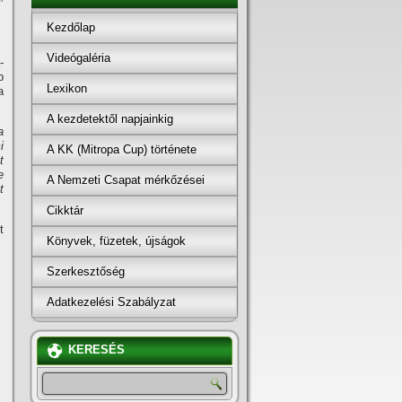
Kezdőlap
Videógaléria
-
b
Lexikon
a
A kezdetektől napjainkig
a
i
A KK (Mitropa Cup) története
t
e
A Nemzeti Csapat mérkőzései
t
Cikktár
t
Könyvek, füzetek, újságok
Szerkesztőség
Adatkezelési Szabályzat
KERESÉS