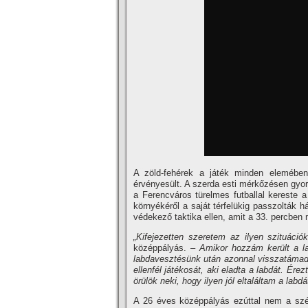
A zöld-fehérek a játék minden elemében
érvényesült. A szerda esti mérkőzésen gyor
a Ferencváros türelmes futballal kereste 
környékéről a saját térfelükig passzolták 
védekező taktika ellen, amit a 33. percben 
„Kifejezetten szeretem az ilyen szituációk
középpályás.
– Amikor hozzám került a la
labdavesztésünk után azonnal visszatámadt
ellenfél játékosát, aki eladta a labdát. Ére
örülök neki, hogy ilyen jól eltaláltam a labd
A 26 éves középpályás ezúttal nem a széle