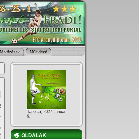
Mérkőzések
Múltidéző
»
!
Tapolca, 2027. január
,
9.
ő
k
OLDALAK
l