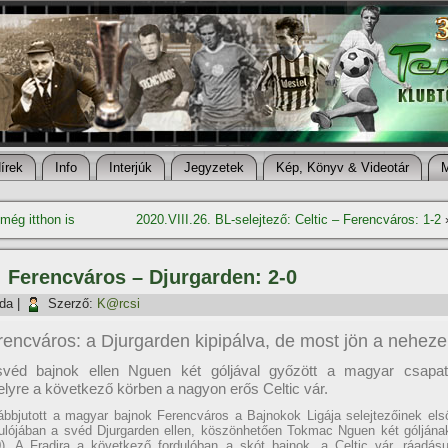
í­rek
Info
Interjúk
Jegyzetek
Kép, Könyv & Videotár
 még itthon is
2020.VIII.26. BL-selejtező: Celtic – Ferencváros: 1-2
ő: Ferencváros – Djurgarden: 2-0
rda
|
Szerző:
K@rcsi
rencváros: a Djurgarden kipipálva, de most jön a neheze
véd bajnok ellen Nguen két góljával győzött a magyar csapat
lyre a következő körben a nagyon erős Celtic vár.
ábbjutott a magyar bajnok Ferencváros a Bajnokok Ligája selejtezőinek els
dulójában a svéd Djurgarden ellen, köszönhetően Tokmac Nguen két góljána
0). A Fradira a következő fordulóban a skót bajnok, a Celtic vár, ráadásu