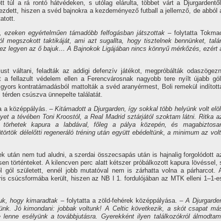
tt túl a rá rontó hátvédeken, s utólag elárulta, többet várt a Djurgardentől
ezdett, hiszen a svéd bajnokra a kezdeményező futball a jellemző, de abból 
atott.
l, ezeken egyértelműen támadóbb felfogásban játszottak
– folytatta Tokma
l megszokott taktikáját, ami azt sugallta, hogy tisztelnek bennünket, talá
de ez legyen az ő bajuk… A Bajnokok Ligájában nincs könnyű mérkőzés, ezért 
lust váltani, feladták az addigi defenzív játékot, megpróbálták odaszögezn
 a fellazult védelem ellen a Ferencvárosnak nagyobb tere nyílt újabb gól
k gyors kontratámadásból mattolták a svéd aranyérmest, Boli remekül indított
 térden csúszva ünnepelte találatát.
 a középpályás.
– Kitámadott a Djurgarden, így sokkal több helyünk volt elöl
lyet a tévében Toni Kroostól, a Real Madrid sztárjától szoktam látni. Ritka a
n törhetek kapura a labdával, főleg a pálya közepén, és magabiztosa
törtök délelőtti regeneráló tréning után együtt ebédeltünk, a minimum az volt
 után nem tud aludni, a szerdai összecsapás után is hajnalig forgolódott a
n történteket. A kilencven perc alatt kétszer próbálkozott kapura lövéssel, 
 gól született, ennél jobb mutatóval nem is zárhatta volna a párharcot. 
áris csúcsformába került, hiszen az NB I 1. fordulójában az MTK elleni 1–1-e
tjuk, hogy kimaradtak
– folytatta a zöld-fehérek középpályása.
– A Djurgarde
ünk. Jó kimondani: jobbak voltunk! A Celtic következik, a skót csapat má
lenne esélyünk a továbbjutásra. Gyerekként ilyen találkozókról álmodtam