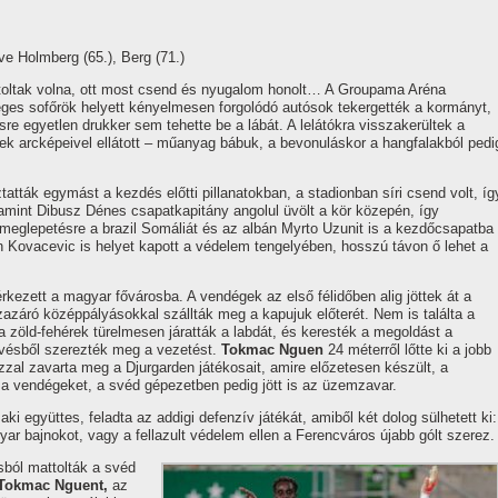
tve Holmberg (65.), Berg (71.)
ztoltak volna, ott most csend és nyugalom honolt… A Groupama Aréna
eges sofőrök helyett kényelmesen forgolódó autósok tekergették a kormányt,
sre egyetlen drukker sem tehette be a lábát. A lelátókra visszakerültek a
rek arcképeivel ellátott – műanyag bábuk, a bevonuláskor a hangfalakból pedi
atták egymást a kezdés előtti pillanatokban, a stadionban síri csend volt, íg
i, amint Dibusz Dénes csapatkapitány angolul üvölt a kör közepén, így
 meglepetésre a brazil Somáliát és az albán Myrto Uzunit is a kezdőcsapatba
an Kovacevic is helyet kapott a védelem tengelyében, hosszú távon ő lehet a
érkezett a magyar fővárosba. A vendégek az első félidőben alig jöttek át a
szazáró középpályásokkal szállták meg a kapujuk előterét. Nem is találta a
 zöld-fehérek türelmesen járatták a labdát, és keresték a megoldást a
lövésből szerezték meg a vezetést.
Tokmac Nguen
24 méterről lőtte ki a jobb
azzal zavarta meg a Djurgarden játékosait, amire előzetesen készült, a
a vendégeket, a svéd gépezetben pedig jött is az üzemzavar.
zaki együttes, feladta az addigi defenzív játékát, amiből két dolog sülhetett ki:
 bajnokot, vagy a fellazult védelem ellen a Ferencváros újabb gólt szerez.
sból mattolták a svéd
Tokmac Nguent,
az