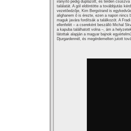
irányító pedig duplázott, és térden csúszva
találatát. A gól eldöntötte a továbbjutás ké
vezetőedzője, Kim Bergstrand is egykedvűe
alighanem ő is érezte, ezen a napon nincs 
maguk javára fordítsák a találkozót. A Fradi
ellenfelét – a csereként beszálló Michal Sk
a kapuba találhatott volna –, ám a helyzet
látottak alapján a magyar bajnok egyértelm
Djurgardennél, és megérdemelten jutott tov