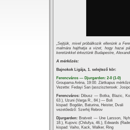
„Sejtjük, mivel próbálkozik ellenünk a Fer
malmára hajthatja a vizet, hogy hazai pá
keretünkkel érkeztünk Budapestre, Alexand
A mérkőzés:
Bajnokok Ligája, 1. selejtező kör:
Ferencváros — Djurgarden
: 2-0 (1-0)
Groupama Aréna, 19:00. Zártkapus mérkőz
Vezette: Fedayi San (asszisztensek: Josipovic
Ferencváros:
Dibusz — Botka, Blazic, Kov
63.), Uzuni (Varga R., 84.) — Boli
kispad: Bogdán, Baturina, Heister, Dvali
vezetőedző: Szerhij Rebrov
Djurgarden:
Bratveit — Une Larsson, Nyh
18.), Kujovic (Chilufya, 46.), Edwards (Rade
kispad: Vaiho, Kack, Walker, Ring