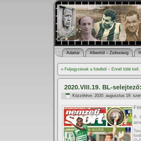
Adattár
Alberttól – Zsiborásig
H
«
Feljegyzések a fotelból – Ennél több kell,
2020.VIII.19. BL-selejtez
Közzétéve:
2020. augusztus 19. sze
Fe
A s
ame
Tov
for
(2–