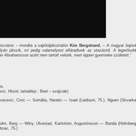
encváros
– mondta a sajtótájékoztatón
Kim Bergstrand.
– A magyar bajno
lyán játszik, mi pedig valamelyest elfáradtunk az utazástól. A legerőseb
er Abrahamsson azért nem tartott velünk, mert éppen gyermeke született.”
és.
, Hirzel; tartalékjv.: Bieri – svájciak)
acevic, Civic — Somália, Haratin — Isael (Laidouni, 75.), Nguen (Skvarka
olm, Berg — Witry, Ulvestad, Karlström, Augustinsson — Banda (Holmberg
tinac, 75.)