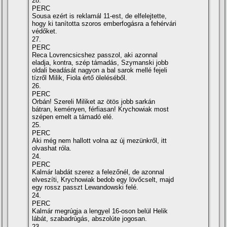
28.
PERC
Sousa ezért is reklamál 11-est, de elfelejtette,
hogy ki tanította szoros emberfogásra a fehérvári
védőket.
27.
PERC
Reca Lovrencsicshez passzol, aki azonnal
eladja, kontra, szép támadás, Szymanski jobb
oldali beadását nagyon a bal sarok mellé fejeli
tízről Milik, Fiola értő öleléséből.
26.
PERC
Orbán! Szereli Miliket az ötös jobb sarkán
bátran, keményen, férfiasan! Krychowiak most
szépen emelt a támadó elé.
25.
PERC
Aki még nem hallott volna az új mezünkről, itt
olvashat róla.
24.
PERC
Kalmár labdát szerez a felezőnél, de azonnal
elveszíti, Krychowiak bedob egy lövőcselt, majd
egy rossz passzt Lewandowski felé.
24.
PERC
Kalmár megrúgja a lengyel 16-oson belül Helik
lábát, szabadrúgás, abszolúte jogosan.
23.