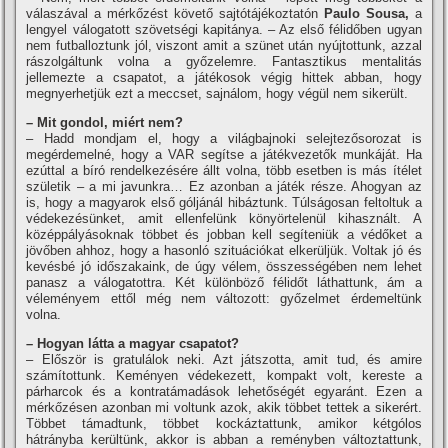
válaszával a mérkőzést követő sajtótájékoztatón
Paulo Sousa,
a
lengyel válogatott szövetségi kapitánya. – Az első félidőben ugyan
nem futballoztunk jól, viszont amit a szünet után nyújtottunk, azzal
rászolgáltunk volna a győzelemre. Fantasztikus mentalitás
jellemezte a csapatot, a játékosok végig hittek abban, hogy
megnyerhetjük ezt a meccset, sajnálom, hogy végül nem sikerült.
– Mit gondol, miért nem?
– Hadd mondjam el, hogy a világbajnoki selejtezősorozat is
megérdemelné, hogy a VAR segítse a játékvezetők munkáját. Ha
ezúttal a bíró rendelkezésére állt volna, több esetben is más ítélet
születik – a mi javunkra… Ez azonban a játék része. Ahogyan az
is, hogy a magyarok első góljánál hibáztunk. Túlságosan feltoltuk a
védekezésünket, amit ellenfelünk könyörtelenül kihasznált. A
középpályásoknak többet és jobban kell segíteniük a védőket a
jövőben ahhoz, hogy a hasonló szituációkat elkerüljük. Voltak jó és
kevésbé jó időszakaink, de úgy vélem, összességében nem lehet
panasz a válogatottra. Két különböző félidőt láthattunk, ám a
véleményem ettől még nem változott: győzelmet érdemeltünk
volna.
– Hogyan látta a magyar csapatot?
– Először is gratulálok neki. Azt játszotta, amit tud, és amire
számítottunk. Keményen védekezett, kompakt volt, kereste a
párharcok és a kontratámadások lehetőségét egyaránt. Ezen a
mérkőzésen azonban mi voltunk azok, akik többet tettek a sikerért.
Többet támadtunk, többet kockáztattunk, amikor kétgólos
hátrányba kerültünk, akkor is abban a reményben változtattunk,