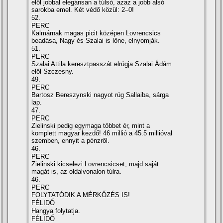
elől jobbal elegánsan a túlsó, azaz a jobb alsó
sarokba emel. Két védő közül: 2–0!
52.
PERC
Kalmárnak magas picit középen Lovrencsics
beadása, Nagy és Szalai is lőne, elnyomják.
51.
PERC
Szalai Attila keresztpasszát elrúgja Szalai Ádám
elől Szczesny.
49.
PERC
Bartosz Bereszynski nagyot rúg Sallaiba, sárga
lap.
47.
PERC
Zielinski pedig egymaga többet ér, mint a
komplett magyar kezdő! 46 millió a 45.5 millióval
szemben, ennyit a pénzről.
46.
PERC
Zielinski kicselezi Lovrencsicset, majd saját
magát is, az oldalvonalon túlra.
46.
PERC
FOLYTATÓDIK A MÉRKŐZÉS IS!
FÉLIDŐ
Hangya folytatja.
FÉLIDŐ