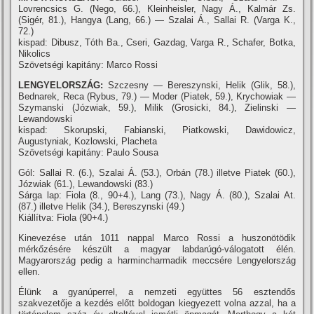
Lovrencsics G. (Nego, 66.), Kleinheisler, Nagy Á., Kalmár Zs.
(Sigér, 81.), Hangya (Lang, 66.) — Szalai Á., Sallai R. (Varga K.,
72.)
kispad: Dibusz, Tóth Ba., Cseri, Gazdag, Varga R., Schafer, Botka,
Nikolics
Szövetségi kapitány: Marco Rossi
LENGYELORSZÁG:
Szczesny — Bereszynski, Helik (Glik, 58.),
Bednarek, Reca (Rybus, 79.) — Moder (Piatek, 59.), Krychowiak —
Szymanski (Józwiak, 59.), Milik (Grosicki, 84.), Zielinski —
Lewandowski
kispad: Skorupski, Fabianski, Piatkowski, Dawidowicz,
Augustyniak, Kozlowski, Placheta
Szövetségi kapitány: Paulo Sousa
Gól: Sallai R. (6.), Szalai Á. (53.), Orbán (78.) illetve Piatek (60.),
Józwiak (61.), Lewandowski (83.)
Sárga lap: Fiola (8., 90+4.), Lang (73.), Nagy Á. (80.), Szalai At.
(87.) illetve Helik (34.), Bereszynski (49.)
Kiállítva: Fiola (90+4.)
Kinevezése után 1011 nappal Marco Rossi a huszonötödik
mérkőzésére készült a magyar labdarúgó-válogatott élén.
Magyarország pedig a harmincharmadik meccsére Lengyelország
ellen.
Élünk a gyanúperrel, a nemzeti együttes 56 esztendős
szakvezetője a kezdés előtt boldogan kiegyezett volna azzal, ha a