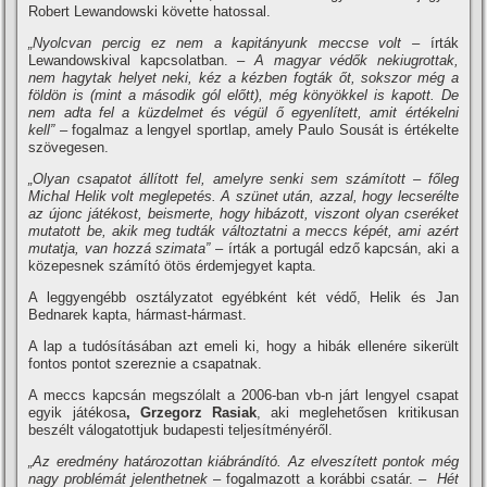
Robert Lewandowski követte hatossal.
„Nyolcvan percig ez nem a kapitányunk meccse volt –
írták
Lewandowskival kapcsolatban.
– A magyar védők nekiugrottak,
nem hagytak helyet neki, kéz a kézben fogták őt, sokszor még a
földön is (mint a második gól előtt), még könyökkel is kapott. De
nem adta fel a küzdelmet és végül ő egyenlített, amit értékelni
kell”
– fogalmaz a lengyel sportlap, amely Paulo Sousát is értékelte
szövegesen.
„Olyan csapatot állított fel, amelyre senki sem számított – főleg
Michal Helik volt meglepetés. A szünet után, azzal, hogy lecserélte
az újonc játékost, beismerte, hogy hibázott, viszont olyan cseréket
mutatott be, akik meg tudták változtatni a meccs képét, ami azért
mutatja, van hozzá szimata”
– írták a portugál edző kapcsán, aki a
közepesnek számító ötös érdemjegyet kapta.
A leggyengébb osztályzatot egyébként két védő, Helik és Jan
Bednarek kapta, hármast-hármast.
A lap a tudósításában azt emeli ki, hogy a hibák ellenére sikerült
fontos pontot szereznie a csapatnak.
A meccs kapcsán megszólalt a 2006-ban vb-n járt lengyel csapat
egyik játékosa
, Grzegorz Rasiak
, aki meglehetősen kritikusan
beszélt válogatottjuk budapesti teljesítményéről.
„Az eredmény határozottan kiábrándító. Az elveszített pontok még
nagy problémát jelenthetnek
– fogalmazott a korábbi csatár. –
Hét