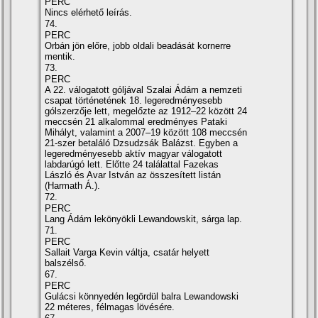
PERC
Nincs elérhető leírás.
74.
PERC
Orbán jön előre, jobb oldali beadását kornerre
mentik.
73.
PERC
A 22. válogatott góljával Szalai Ádám a nemzeti
csapat történetének 18. legeredményesebb
gólszerzője lett, megelőzte az 1912–22 között 24
meccsén 21 alkalommal eredményes Pataki
Mihályt, valamint a 2007–19 között 108 meccsén
21-szer betaláló Dzsudzsák Balázst. Egyben a
legeredményesebb aktív magyar válogatott
labdarúgó lett. Előtte 24 találattal Fazekas
László és Avar István az összesített listán
(Harmath Á.).
72.
PERC
Lang Ádám lekönyökli Lewandowskit, sárga lap.
71.
PERC
Sallait Varga Kevin váltja, csatár helyett
balszélső.
67.
PERC
Gulácsi könnyedén legördül balra Lewandowski
22 méteres, félmagas lövésére.