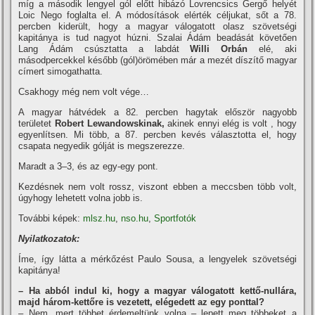
míg a második lengyel gól előtt hibázó Lovrencsics Gergő helyét
Loic Nego foglalta el. A módosítások elérték céljukat, sőt a 78.
percben kiderült, hogy a magyar válogatott olasz szövetségi
kapitánya is tud nagyot húzni. Szalai Ádám beadását követően
Lang Ádám csúsztatta a labdát
Willi Orbán
elé, aki
másodpercekkel később (gól)örömében már a mezét díszítő magyar
címert simogathatta.
Csakhogy még nem volt vége…
A magyar hátvédek a 82. percben hagytak először nagyobb
területet
Robert Lewandowskinak,
akinek ennyi elég is volt , hogy
egyenlítsen. Mi több, a 87. percben kevés választotta el, hogy
csapata negyedik gólját is megszerezze.
Maradt a 3–3, és az egy-egy pont.
Kezdésnek nem volt rossz, viszont ebben a meccsben több volt,
úgyhogy lehetett volna jobb is.
További képek:
mlsz.hu
,
nso.hu
,
Sportfotók
Nyilatkozatok:
Íme, így látta a mérkőzést Paulo Sousa, a lengyelek szövetségi
kapitánya!
– Ha abból indul ki, hogy a magyar válogatott kettő-nullára,
majd három-kettőre is vezetett, elégedett az egy ponttal?
– Nem, mert többet érdemeltünk volna – lepett meg többeket a