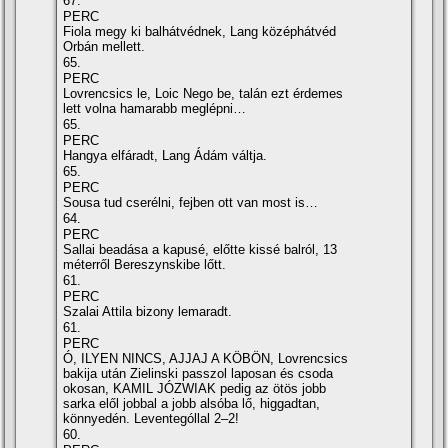
67.
PERC
Fiola megy ki balhátvédnek, Lang középhátvéd
Orbán mellett.
65.
PERC
Lovrencsics le, Loic Nego be, talán ezt érdemes
lett volna hamarabb meglépni…
65.
PERC
Hangya elfáradt, Lang Ádám váltja.
65.
PERC
Sousa tud cserélni, fejben ott van most is…
64.
PERC
Sallai beadása a kapusé, előtte kissé balról, 13
méterről Bereszynskibe lőtt.
61.
PERC
Szalai Attila bizony lemaradt.
61.
PERC
Ó, ILYEN NINCS, AJJAJ A KÖBÖN, Lovrencsics
bakija után Zielinski passzol laposan és csoda
okosan, KAMIL JÓZWIAK pedig az ötös jobb
sarka elől jobbal a jobb alsóba lő, higgadtan,
könnyedén. Leventególlal 2–2!
60.