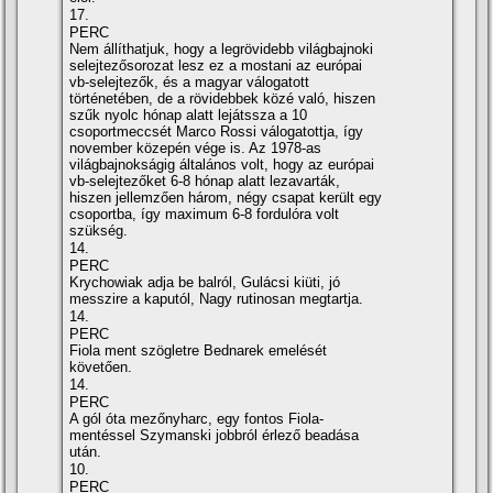
17.
PERC
Nem állíthatjuk, hogy a legrövidebb világbajnoki
selejtezősorozat lesz ez a mostani az európai
vb-selejtezők, és a magyar válogatott
történetében, de a rövidebbek közé való, hiszen
szűk nyolc hónap alatt lejátssza a 10
csoportmeccsét Marco Rossi válogatottja, így
november közepén vége is. Az 1978-as
világbajnokságig általános volt, hogy az európai
vb-selejtezőket 6-8 hónap alatt lezavarták,
hiszen jellemzően három, négy csapat került egy
csoportba, így maximum 6-8 fordulóra volt
szükség.
14.
PERC
Krychowiak adja be balról, Gulácsi kiüti, jó
messzire a kaputól, Nagy rutinosan megtartja.
14.
PERC
Fiola ment szögletre Bednarek emelését
követően.
14.
PERC
A gól óta mezőnyharc, egy fontos Fiola-
mentéssel Szymanski jobbról érlező beadása
után.
10.
PERC