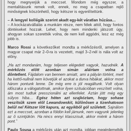
hogy megnyerjük a meccset. Mondom még egyszer, a
mentalitásunk remek volt, ennek, no meg a csapatban rejlő
minőségnek köszönhető, hogy kétszer is egyenlítettünk.
– A lengyel kollégák szerint akadt egy-két váratlan húzása…
– A kockázatvállalás a munkám része, nem félek attól, hogy fontos
döntéseket hozzak. Lehet, hogy nem mindenki játszott úgy,
ahogyan sokan szerették volna, de nem kell aggódni, lesz ez még
jobb is.
Marco Rossi
a következőket mondta a mérkőzésről, amelyen a
magyar csapat már 2–0-ra is vezetett, majd 3–2-nél is nála volt az
előny.
„Ha azt mondanám, hogy teljesen elégedett vagyok, hazudnék.
A
mérkőzés előtt azonban simán aláírtam volna a
döntetlent.
Fájdalom van bennem amiatt, ami a pályán történt, mert
ha kettő-nullnál nem követjük el azokat a durva hibákat, akkor most
három pontunk lenne. De még erre is jól reagáltunk. Volt olyan
időszaka a válogatottnak, amikor ilyen szituációban veszített volna,
ám most tudtuk presszionálni az ellenfelet. Aztán jött még egy
súlyos hiba…
Egész héten azt szajkóztam, hogy sohase
veszítsük szem elől Lewandowskit, különösen a tizenhatoson
belül ne! Kétszer lőtt kapura, az egyikből gól született.
Sajnálom
ezt a meccset, azonban a földön kell járnunk, nem vagyunk jelenleg
az ő szintjükön. Ha nincs ennyi klasszisuk, akkor miénk a három
pont.
”
Paulo Sousa
a mérkőzés után azt mondta, jobban megérdemelték