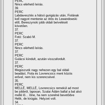
PERC
Nincs elérhető leírás.
39.
PERC
Labdavesztés a hátsó gurigázás után, Fiolának
kell nagyot mentenie az ötös és Lewandowski
elől, Bereszynski jobb oldali beívelését
követően.
37.
PERC
Fotó: Szabó M.
37.
PERC
Nincs elérhető leírás.
37.
PERC
Gulácsi kiindult, azután visszafordult.
37.
PERC
Megúszunk nagy nehezen egy bal oldali
beadást, Fiola és Lovrencsics ment közös
erővel, nem kis szerencsével.
35.
PERC
MELLÉ, MELLÉ, Lovrencsics remekül ad most
be jobbról, laposan, Szalai Ádám ballal a bal alsó
mellé lő… lőne, ha nem szerelné bevetődve
Helik, de kirúgás. Helyzet volt.
34.