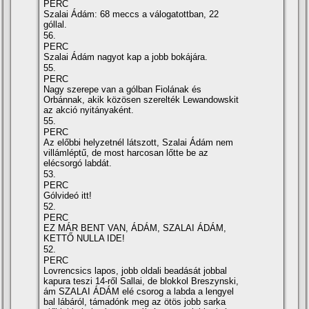
PERC
Szalai Ádám: 68 meccs a válogatottban, 22
góllal.
56.
PERC
Szalai Ádám nagyot kap a jobb bokájára.
55.
PERC
Nagy szerepe van a gólban Fiolának és
Orbánnak, akik közösen szerelték Lewandowskit
az akció nyitányaként.
55.
PERC
Az előbbi helyzetnél látszott, Szalai Ádám nem
villámléptű, de most harcosan lőtte be az
elécsorgó labdát.
53.
PERC
Gólvideó itt!
52.
PERC
EZ MÁR BENT VAN, ÁDÁM, SZALAI ÁDÁM,
KETTŐ NULLA IDE!
52.
PERC
Lovrencsics lapos, jobb oldali beadását jobbal
kapura teszi 14-ről Sallai, de blokkol Breszynski,
ám SZALAI ÁDÁM elé csorog a labda a lengyel
bal lábáról, támadónk meg az ötös jobb sarka