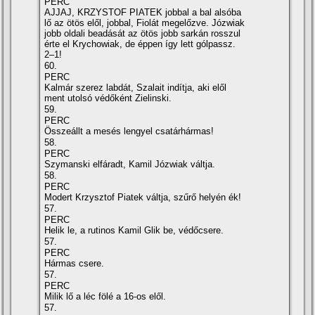
PERC
AJJAJ, KRZYSTOF PIATEK jobbal a bal alsóba
lő az ötös elől, jobbal, Fiolát megelőzve. Józwiak
jobb oldali beadását az ötös jobb sarkán rosszul
érte el Krychowiak, de éppen így lett gólpassz.
2–1!
60.
PERC
Kalmár szerez labdát, Szalait indítja, aki elől
ment utolsó védőként Zielinski.
59.
PERC
Összeállt a mesés lengyel csatárhármas!
58.
PERC
Szymanski elfáradt, Kamil Józwiak váltja.
58.
PERC
Modert Krzysztof Piatek váltja, szűrő helyén ék!
57.
PERC
Helik le, a rutinos Kamil Glik be, védőcsere.
57.
PERC
Hármas csere.
57.
PERC
Milik lő a léc fölé a 16-os elől.
57.