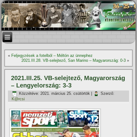
«
Feljegyzések a fotelból – Méltón az ünnephez
2021.III.28. VB-selejtező, San Marino – Magyarország: 0-3
»
2021.III.25. VB-selejtező, Magyarország
– Lengyelország: 3-3
Közzétéve:
2021. március 25. csütörtök
|
Szerző:
K@rcsi