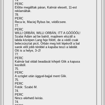
79.
PERC
Előtte megálltak páran, Kalmár elesett, 11-est
reklamáltak.
78.
PERC
Reca le, Maciej Rybus be, védőcsere.
77.
PERC
WILLI ORBÁN, WILLI ORBÁN, ITT A GÓÓÓÓL!
Szalai Ádám ad be balról, majdnem elszáll a
labda középen Lang feje fölött, de a védő csak
belecsúsztat picit, Orbán meg két lépésről a bal
sarok elől jobb térddel a kapuba teszi a labdát.
Ott is a helye, 3–2!
77.
PERC
Kalmár bal oldali beadását kifejeli Glik a kapusa
kezéből.
75.
PERC
A szöglet után üggyel-bajjal ment Glik.
75.
PERC
Fotók: Szabó M.
74.
PERC
Nincs elérhető leírás.
74.