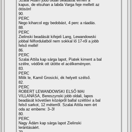
Szalai Ádám jobb oldali beadását elméri a
kapus, de elsuhan a labda Varga feje mellett az
ötösön!
90.
PERC
Nego kiharcol egy bedobást, 4 perc a ráadás.
88.
PERC
Zielinski beadását kifejeli Lang, Lewandowski
jobbal félfordulatból nem sokkal lő 17-ről a jobb
felső mellé!
86.
PERC
Szalai Attila kap sárga lapot, Piatek kiment a bal
szélre, védőnk ott ütötte el acélkeményen.
83.
PERC
Milik le, Kamil Grosicki, ék helyett szélső.
82.
PERC
ROBERT LEWANDOWSKI ELSŐ MAI
VILLANÁSA, Bereszynski jobb oldali, lapos
beadását követően középről ballal szétlövi a bal
felső sarkot, 12 méterről. Szalai Attila nem ért
oda az emberre: 3–3!
80.
PERC
Nagy Ádám kap sárga lapot Zielinski
lerántásáért.