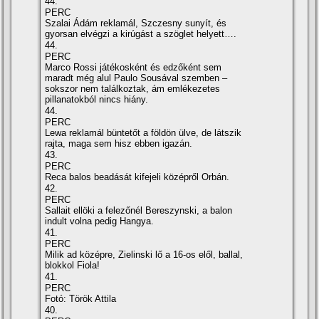
44.
PERC
Szalai Ádám reklamál, Szczesny sunyít, és
gyorsan elvégzi a kirúgást a szöglet helyett….
44.
PERC
Marco Rossi játékosként és edzőként sem
maradt még alul Paulo Sousával szemben –
sokszor nem találkoztak, ám emlékezetes
pillanatokból nincs hiány.
44.
PERC
Lewa reklamál büntetőt a földön ülve, de látszik
rajta, maga sem hisz ebben igazán.
43.
PERC
Reca balos beadását kifejeli középről Orbán.
42.
PERC
Sallait ellöki a felezőnél Bereszynski, a balon
indult volna pedig Hangya.
41.
PERC
Milik ad középre, Zielinski lő a 16-os elől, ballal,
blokkol Fiola!
41.
PERC
Fotó: Török Attila
40.