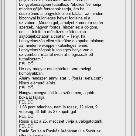
Lengyelországban futballozó Nikolics Nemanja
minden gólját fontosnak tartja, ám ha
összejönne a lengyelek elleni találat, az minden
bizonnyal különleges helyet foglalna el a
szívében. „Minden gól, amelyet karrierem során
szerzek, nagyon fontos, hiszen ez a dolgom,
de… – felelte a mérkőzés előtti utolsó
sajtótájékoztatón a csatár. – Tény, ha
Lengyelország ellen sikerülne a kapuba találnom,
az mindenféleképpen különleges lenne.
Lengyelországnak különleges helye van a
szívemben, másfél éven át mégiscsak ott
futballoztam.”
FÉLIDŐ
De egy magyar cserejátékos sem melegít
komolyabban.
Ahány rendszer, annyi stat… (forrás: uefa.com)
Nincs elérhető leírás.
FÉLIDŐ
Hangya bicegve jött le a szünetben, a jobb
bokáját fájlalja.
FÉLIDŐ
1.63 pont átlagban, nem is rossz, 12 siker, 9
vereség, 31 lőtt és 27 kapott gól.
FÉLIDŐ
Rossi alatt a 25. meccsét vívja a válogatottunk.
FÉLIDŐ
Paulo Sousa a Puskás Arénában ül először az
ellenfél kispadján.