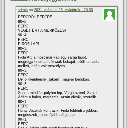
admin
on
2021. március 25. csütörtök - 20:30
PERCRŐL PERCRE
90+5.
PERC
VÉGET ÉRT A MÉRKŐZÉS!
90+4.
PERC
PIROS LAP!
90+3.
PERC
Fiola Attila most már kap egy sárga lapot,
megrúgja finoman Józwiak bokáját, ellőtt a labda
mellett, ezért volt veszélyes.
90+3.
PERC
De jő Kleinheisler, takarít, magyar bedobás.
90+3.
PERC
Sousa mindjárt pályára lép, Varga szerel, Szalai
Ádám a balon, megtartja, aztán elesik, szerelik.
90+1.
PERC
Hűha, Józwiak kontrázik, Fiola feldönti a jobbon,
megússzuk, nincs újabb sárga lap….
90+1.
PERC