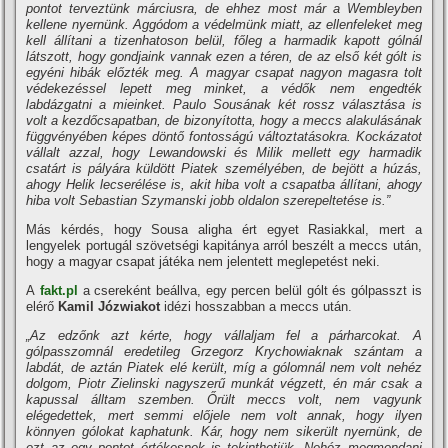
pontot terveztünk márciusra, de ehhez most már a Wembleyben
kellene nyernünk. Aggódom a védelmünk miatt, az ellenfeleket meg
kell állítani a tizenhatoson belül, főleg a harmadik kapott gólnál
látszott, hogy gondjaink vannak ezen a téren, de az első két gólt is
egyéni hibák előzték meg. A magyar csapat nagyon magasra tolt
védekezéssel lepett meg minket, a védők nem engedték
labdázgatni a mieinket. Paulo Sousának két rossz választása is
volt a kezdőcsapatban, de bizonyította, hogy a meccs alakulásának
függvényében képes döntő fontosságú változtatásokra. Kockázatot
vállalt azzal, hogy Lewandowski és Milik mellett egy harmadik
csatárt is pályára küldött Piatek személyében, de bejött a húzás,
ahogy Helik lecserélése is, akit hiba volt a csapatba állítani, ahogy
hiba volt Sebastian Szymanski jobb oldalon szerepeltetése is.”
Más kérdés, hogy Sousa aligha ért egyet Rasiakkal, mert a
lengyelek portugál szövetségi kapitánya arról beszélt a meccs után,
hogy a magyar csapat játéka nem jelentett meglepetést neki.
A
fakt.pl
a csereként beállva, egy percen belül gólt és gólpasszt is
elérő
Kamil Józwiakot
idézi hosszabban a meccs után.
„Az edzőnk azt kérte, hogy vállaljam fel a párharcokat. A
gólpasszomnál eredetileg Grzegorz Krychowiaknak szántam a
labdát, de aztán Piatek elé került, míg a gólomnál nem volt nehéz
dolgom, Piotr Zielinski nagyszerű munkát végzett, én már csak a
kapussal álltam szemben. Őrült meccs volt, nem vagyunk
elégedettek, mert semmi előjele nem volt annak, hogy ilyen
könnyen gólokat kaphatunk. Kár, hogy nem sikerült nyernünk, de
ezt az egy pontot értékesnek is tekinthetjük. Nehéz megmondani