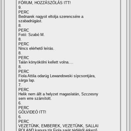
FÓRUM, HOZZÁSZÓLÁS ITT!
9.
PERC
Bednarek nagyot eltolja szerencsére a
szabadrúgást.
8.
PERC
Fotó: Szabó M.
8.
PERC
Nincs elérhető leírás.
8.
PERC
Talán könyökölni kellett volna….
8.
PERC
Fiola Attila odarúg Lewandowski sípcsontjára,
sárga lap.
7.
PERC
Helik nem állt a helyzet magaslatán, Szczesny
sem erre számított.
6.
PERC
GÓLVIDEÓ ITT!
6.
PERC
VEZETÜNK, EMBEREK, VEZETÜNK, SALLAI
ROLAND kapura tör Fiola saját térfélről érkező,