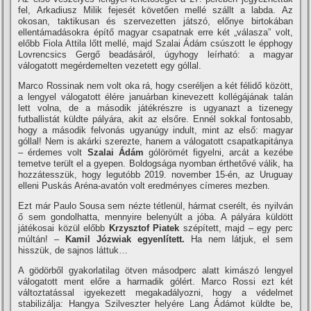
fel, Arkadiusz Milik fejesét követően mellé szállt a labda. Az
okosan, taktikusan és szervezetten játszó, előnye birtokában
ellentámadásokra építő magyar csapatnak erre két „válasza” volt,
előbb Fiola Attila lőtt mellé, majd Szalai Ádám csúszott le épphogy
Lovrencsics Gergő beadásáról, úgyhogy leírható: a magyar
válogatott megérdemelten vezetett egy góllal.
Marco Rossinak nem volt oka rá, hogy cseréljen a két félidő között,
a lengyel válogatott élére januárban kinevezett kollégájának talán
lett volna, de a második játékrészre is ugyanazt a tizenegy
futballistát küldte pályára, akit az elsőre. Ennél sokkal fontosabb,
hogy a második felvonás ugyanúgy indult, mint az első: magyar
góllal! Nem is akárki szerezte, hanem a válogatott csapatkapitánya
– érdemes volt
Szalai Ádám
gólörömét figyelni, arcát a kezébe
temetve terült el a gyepen. Boldogsága nyomban érthetővé válik, ha
hozzátesszük, hogy legutóbb 2019. november 15-én, az Uruguay
elleni Puskás Aréna-avatón volt eredményes címeres mezben.
Ezt már Paulo Sousa sem nézte tétlenül, hármat cserélt, és nyilván
ő sem gondolhatta, mennyire belenyúlt a jóba. A pályára küldött
játékosai közül előbb
Krzysztof Piatek
szépített, majd – egy perc
múltán! –
Kamil Józwiak egyenlített.
Ha nem látjuk, el sem
hisszük, de sajnos láttuk…
A gödörből gyakorlatilag ötven másodperc alatt kimászó lengyel
válogatott ment előre a harmadik gólért. Marco Rossi ezt két
változtatással igyekezett megakadályozni, hogy a védelmet
stabilizálja: Hangya Szilveszter helyére Lang Ádámot küldte be,