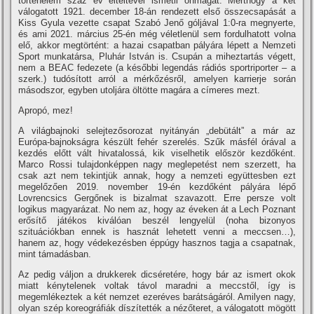
történelem száz év elteltével ismétli önmagát. Merthogy a két
válogatott 1921. december 18-án rendezett első összecsapását a
Kiss Gyula vezette csapat Szabó Jenő góljával 1:0-ra megnyerte,
és ami 2021. március 25-én még véletlenül sem fordulhatott volna
elő, akkor megtörtént: a hazai csapatban pályára lépett a Nemzeti
Sport munkatársa, Pluhár István is. Csupán a miheztartás végett,
nem a BEAC fedezete (a későbbi legendás rádiós sportriporter – a
szerk.) tudósított arról a mérkőzésről, amelyen karrierje során
másodszor, egyben utoljára öltötte magára a címeres mezt.
Apropó, mez!
A világbajnoki selejtezősorozat nyitányán „debütált” a már az
Európa-bajnokságra készült fehér szerelés. Szűk másfél órával a
kezdés előtt vált hivatalossá, kik viselhetik először kezdőként.
Marco Rossi tulajdonképpen nagy meglepetést nem szerzett, ha
csak azt nem tekintjük annak, hogy a nemzeti együttesben ezt
megelőzően 2019. november 19-én kezdőként pályára lépő
Lovrencsics Gergőnek is bizalmat szavazott. Erre persze volt
logikus magyarázat. No nem az, hogy az éveken át a Lech Poznant
erősítő játékos kiválóan beszél lengyelül (noha bizonyos
szituációkban ennek is hasznát lehetett venni a meccsen…),
hanem az, hogy védekezésben éppúgy hasznos tagja a csapatnak,
mint támadásban.
Az pedig váljon a drukkerek dicséretére, hogy bár az ismert okok
miatt kénytelenek voltak távol maradni a meccstől, így is
megemlékeztek a két nemzet ezeréves barátságáról. Amilyen nagy,
olyan szép koreográfiák díszítették a nézőteret, a válogatott mögött