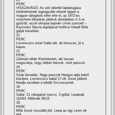
PERC
VISSZAVÁGÓ. Az esti ellenfél labdarúgása
történelmének legnagyobb sikerét éppen a
magyar válogatott ellen érte el, az 1972-es
müncheni ötkarikás játékok döntőjében 2–1-re
győzött, ezzel olimpiai bajnoki címet szerzett –
Kazimierz Deyna duplájával fordítva Váradi Béla
gólját követően.
22.
PERC
Lovrencsics emel Sallai elé, de hosszan, jő a
kapus.
21.
PERC
Zielinski ellöki Kleinheislert, aki lassan
megszokja, hogy többet fekszik, mint passzol.
20.
PERC
Szép támadás, Nagy passzát Hangya adja balról
középre, Lovrencsics ballal 17-ről, kissé jobbról
feladja azonban a labdát Szczesnynek.
19.
PERC
Sallai: 21 válogatott meccs, 3 góllal, Lewának
116/63, Miliknek 56/15.
18.
PERC
Milik kissé visszább jött, Lewa az egy szem ék
elöl.