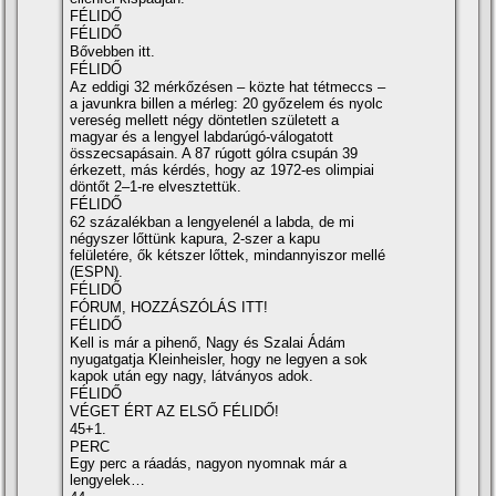
FÉLIDŐ
FÉLIDŐ
Bővebben itt.
FÉLIDŐ
Az eddigi 32 mérkőzésen – közte hat tétmeccs –
a javunkra billen a mérleg: 20 győzelem és nyolc
vereség mellett négy döntetlen született a
magyar és a lengyel labdarúgó-válogatott
összecsapásain. A 87 rúgott gólra csupán 39
érkezett, más kérdés, hogy az 1972-es olimpiai
döntőt 2–1-re elvesztettük.
FÉLIDŐ
62 százalékban a lengyelenél a labda, de mi
négyszer lőttünk kapura, 2-szer a kapu
felületére, ők kétszer lőttek, mindannyiszor mellé
(ESPN).
FÉLIDŐ
FÓRUM, HOZZÁSZÓLÁS ITT!
FÉLIDŐ
Kell is már a pihenő, Nagy és Szalai Ádám
nyugatgatja Kleinheisler, hogy ne legyen a sok
kapok után egy nagy, látványos adok.
FÉLIDŐ
VÉGET ÉRT AZ ELSŐ FÉLIDŐ!
45+1.
PERC
Egy perc a ráadás, nagyon nyomnak már a
lengyelek…