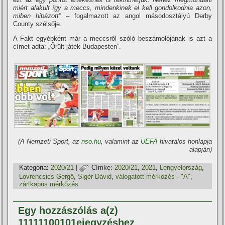
miért alakult így a meccs, mindenkinek el kell gondolkodnia azon,
miben hibázott”
– fogalmazott az angol másodosztályú Derby
County szélsője.
A Fakt egyébként már a meccsről szóló beszámolójának is azt a
címet adta: „Őrült játék Budapesten”.
(A Nemzeti Sport, az
nso.hu
, valamint az
UEFA
hivatalos honlapja
alapján)
Kategória:
2020/21
|
Címke:
2020/21
,
2021
,
Lengyelország
,
Lovrencsics Gergő
,
Sigér Dávid
,
válogatott mérkőzés - "A"
,
zártkapus mérkőzés
Egy hozzászólás a(z)
11111100101ejegyzéshez