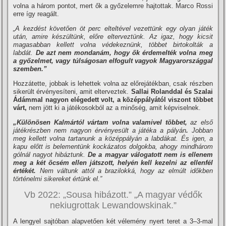
volna a három pontot, mert ők a győzelemre hajtottak. Marco Rossi
erre így reagált.
„A kezdést követően öt perc elteltével vezettünk egy olyan játék
után, amire készültünk, előre elterveztünk. Az igaz, hogy kicsit
magasabban kellett volna védekeznünk, többet birtokolták a
labdát.
De azt nem mondanám, hogy ők érdemelték volna meg
a győzelmet, vagy túlságosan elfogult vagyok Magyarországgal
szemben.”
Hozzátette, jobbak is lehettek volna az előrejátékban, csak részben
sikerült érvényesíteni, amit elterveztek.
Sallai Rolanddal és Szalai
Ádámmal nagyon elégedett volt, a középpályától viszont többet
várt,
nem jött ki a játékosokból az a minőség, amit képviselnek.
„Különösen Kalmártól vártam volna valamivel többet,
az első
játékrészben nem nagyon érvényesült a játéka a pályán
.
Jobban
meg kellett volna tartanunk a középpályán a labdákat.
És igen, a
kapu előtt is belementünk kockázatos dolgokba, ahogy mindhárom
gólnál nagyot hibáztunk.
De a magyar válogatott nem is ellenem
meg a két öcsém ellen játszott, helyén kell kezelni az ellenfél
értékét.
Nem váltunk attól a brazilokká, hogy az elmúlt időkben
történelmi sikereket értünk el.”
Vb 2022: „Sousa hibázott.” „A magyar védők
nekiugrottak Lewandowskinak.”
A lengyel sajtóban alapvetően két vélemény nyert teret a 3–3-mal