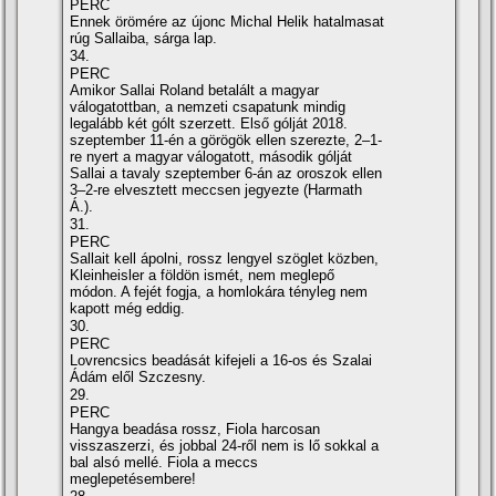
PERC
Ennek örömére az újonc Michal Helik hatalmasat
rúg Sallaiba, sárga lap.
34.
PERC
Amikor Sallai Roland betalált a magyar
válogatottban, a nemzeti csapatunk mindig
legalább két gólt szerzett. Első gólját 2018.
szeptember 11-én a görögök ellen szerezte, 2–1-
re nyert a magyar válogatott, második gólját
Sallai a tavaly szeptember 6-án az oroszok ellen
3–2-re elvesztett meccsen jegyezte (Harmath
Á.).
31.
PERC
Sallait kell ápolni, rossz lengyel szöglet közben,
Kleinheisler a földön ismét, nem meglepő
módon. A fejét fogja, a homlokára tényleg nem
kapott még eddig.
30.
PERC
Lovrencsics beadását kifejeli a 16-os és Szalai
Ádám elől Szczesny.
29.
PERC
Hangya beadása rossz, Fiola harcosan
visszaszerzi, és jobbal 24-ről nem is lő sokkal a
bal alsó mellé. Fiola a meccs
meglepetésembere!