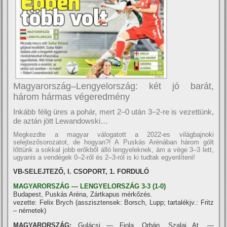
Magyarország–Lengyelország: két jó barát,
három hármas végeredmény
Inkább félig üres a pohár, mert 2–0 után 3–2-re is vezettünk,
de aztán jött Lewandowski…
Megkezdte a magyar válogatott a 2022-es világbajnoki
selejtezősorozatot, de hogyan?! A Puskás Arénában három gólt
lőttünk a sokkal jobb erőkből álló lengyeleknek, ám a vége 3–3 lett,
ugyanis a vendégek 0–2-ről és 2–3-ról is ki tudtak egyenlíteni!
VB-SELEJTEZŐ, I
. CSOPORT, 1. FORDULÓ
MAGYARORSZÁG — LENGYELORSZÁG 3-3 (1-0)
Budapest, Puskás Aréna, Zártkapus mérkőzés.
vezette: Felix Brych (asszisztensek: Borsch, Lupp; tartalékjv.: Fritz
– németek)
MAGYARORSZÁG:
Gulácsi — Fiola, Orbán, Szalai At. —