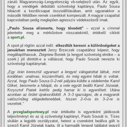
záruló Magyarország–Lengyelország vb-selejtező után. Az egyik,
hogy a vendégek debütáló szövetségi kapitánya, Paulo Sousa
hibázott a kezdőcsapat összeállításában, amit ugyanakkor a
második félidőben remek cserékkel kompenzált. A magyar csapattal
kapcsolatban pedig meglepően agresszív védekezésről írnak.
„Paulo Sousa elismerte, hogy tévedett”
– ezzel a címmel
jelentette meg a mérkőzésre visszatekintő, értékelő cikkét
a
sport.pl.
A sport.pl rögtön azzal indít:
elkezdtük keresni a különbségeket a
januárban menesztett
Jerzy Brzeczek csapatához képest, hogy
megállapíthassuk, Zbigniew Boniek (a lengyel szövetség elnöke – a
szerk.) jól döntött-e a váltással, hogy Paulo Sousát nevezte ki
szövetségi kapitánynak.
„Egy órán keresztül ugyanazt a lengyel válogatottat láttuk, mint
korábban: unalmas, kiszámítható, és még egyéni hibák is voltak.
Azzal, hogy Paulo Sousa 0–2-nél pályára küldte a védelembe Kamil
Gliket, beismerte a hibáját, és a vele együtt beálló Kamil Józwiak,
Krzysztof
Piatek kettős pedig hamar ki is egyenlített. Utána
azonban az őrület újrakezdődött. A 3–3 igazságos, de a magyarok
valószínűleg elégedetlenebbek, hiszen 2–0-ra és 3–2-re is
vezettek.”
A
przegladsportowy.pl
már értékelte is egyenként játékosok
teljesítményt és az új szövetségi kapitányt, Paulo Sousát is. Tízes
skálán a legjobb osztályzatot, hetest a csereként beállva gólt is
szerző Kamil Józwiak kapta, őt a harmadik lengyel találatot jegyző