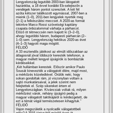
Lengyelország legutóbb 2003-ban látogatott
hazánkba, a 18 évvel korábbi Eb-selejtezőn a
vendégek három pontot szereztek. A két fél
azóta kétszer találkozott egymással, 2007-ben a
mieink (1–0), 2011-ben lengyelek nyerték meg
(2–1) a felkészülési meccset. A 2020-as formát
tekintve Marco Rossi szövetségi kapitány
csapata önbizalommal várhatja a párharcot.
Előző öt tétmeccsén nem kapott ki (3–2–0),
ahogy legutóbbi három, budapesti párharcán (2–
1–0) sem. Lengyelország hektikus 2020-as évet
(4–1–3) hagyott maga mögött.
FÉLIDŐ
A 33 esztendős játékost az elmúlt időszakban az
átlagosnál jóval többször keresték telefonon, a
magyar mellett lengyel újságírók is bombázták
kérdéseikkel.
„Két hullámban kerestek. Először amikor Paulo
Sousát kinevezték a válogatott élére, majd most,
a mérkőzés közeledtével. Örülök neki, hogy
sokan gondoltak rám, jó viszonyban voltam a
sajtó munkatársaival, a jelek szerint nem
felejtettek el. Szép sikereket értem el
Lengyelországban. Kíváncsiak voltak rá, milyen
mérkőzést várok, néhány újságíró pedig a
magyar válogatott taktikájáról is kérdezgetett, de
ezt a témát végül természetesen kihagytuk.”
FÉLIDŐ
Vajon megszületik a nyolcadik válogatottbeli
gólja? A 2015 júniusától másfél éven át