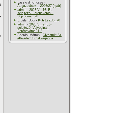
Laszlo dr.Kincses
-
R
Átigazolások – 2026/27 (nyár)
admin
-
2026.VII.16. EL-
selejtező: Ferencváros –
a
Vojvodina: 3-0
Erdélyi Dodi
-
Kuti László: 70
admin
-
2026.VII.9. EL-
selejtező: Vojvodina –
Ferencváros: 1-2
Andrási Márton
-
Olvastuk: Az
n
elfeledett futball-legenda