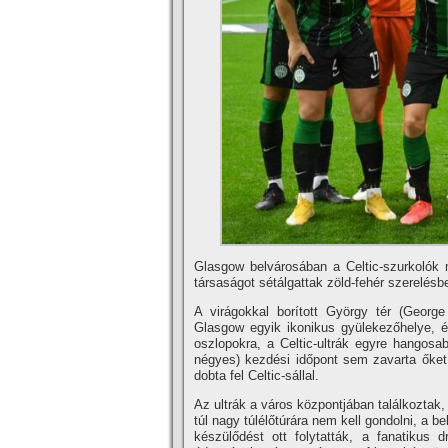
Glasgow belvárosában a Celtic-szurkolók m
társaságot sétálgattak zöld-fehér szerelésb
A virágokkal borított György tér (Georg
Glasgow egyik ikonikus gyülekezőhelye, 
oszlopokra, a Celtic-ultrák egyre hangosab
négyes) kezdési időpont sem zavarta őket, 
dobta fel Celtic-sállal.
Az ultrák a város központjában találkoztak,
túl nagy túlélőtúrára nem kell gondolni, a 
készülődést ott folytatták, a fanatikus 