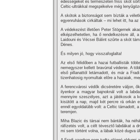
édességeket és természeten friss skót sört.
Celtic-ultrákkal megspékelve még lenyűgöz
A skótok a biztonságot sem bízták a véletl
egyenruhások cirkáltak – mi lehet itt, ha az
A védekezést illetően Peter Stögernek ak
elképzelhetetlen, ha ő rendelkezésre áll,
Laidouni és Vécsei Bálint szűrte a skót tám
Dénes.
És milyen jó, hogy visszafoglalta!
Az első félidőben a hazai futballisták töb
nemegyszer kellett bravúrral védenie. A töb
első pillanattól letámadott, és már a Fra
tizenhatosig nyomultak előre a hazaiak, me
A ferencvárosi védők dicséretére váljon, ők
ilyenkor a magyar bajnoknál volt a labd
mennyire szeszélyes, azt a játékosok a ked
kisütött a nap, majd két percre rá orkán e
ennél egyoldalúbb volt: a Celtic támadott, 
teremjen.
Miha Blazic és társai nem bánták, ha néhány
ráfizetés volt, a célt tévesztő labdákat a 
mi sem történt volna, a lábak közé dugva ü
A Fradi azonban nem tudta eléggé eldugni a l