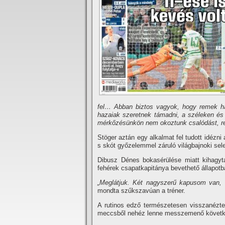
fel… Abban biztos vagyok, hogy remek hang
hazaiak szeretnek támadni, a széleken és 
mérkőzésünkön nem okoztunk csalódást, r
Stöger aztán egy alkalmat fel tudott idézni 
s skót győzelemmel záruló világbajnoki sel
Dibusz Dénes bokasérülése miatt kihagyta 
fehérek csapatkapitánya bevethető állapotb
„Meglátjuk. Két nagyszerű kapusom van, 
mondta szűkszavúan a tréner.
A rutinos edző természetesen visszanézte 
meccsből nehéz lenne messzemenő követke