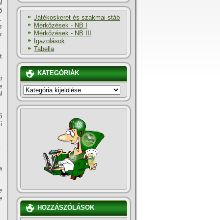
l
ó
Játékoskeret és szakmai stáb
.
Mérkőzések - NB I
s
Mérkőzések - NB III
k
Igazolások
Tabella
t
KATEGÓRIÁK
i
e
KATEGÓRIÁK
l
ő
i
.
a
e
e
HOZZÁSZÓLÁSOK