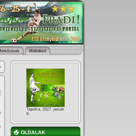
Mérkőzések
Múltidéző
»
Tapolca, 2027. január
b
9.
s
OLDALAK