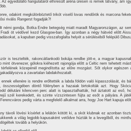
 Az egyedülálló hangulatáról elhíresült aréna üresen is remek látvány, ám így
őbb.
enre, odakint megkülönböztető trikót viselő lovas rendőrök és marcona feket
 ősi rivális Rangerst fogadják?!
adt némi gondja, Botka Endre betegség miatt maradt Magyarországon, az se
 a Fradi öt védővel kezd Glasgow-ban. Így azonban a négy hátvéd előtt Aiss
adásokat, a kapuban pedig visszafoglalta helyét a sérüléséből felépülő Dibus
bször is tesztelték, rakoncátlankodó bokája rendbe jött-e, a magyar kapusna
b mint ötvenezer, gólokra kiéhezett rajongója előtt a Celtic nem tehetett mást
di térfelének közepénél megindította az előre mozgást. Sőt olykor egészen 
gakadályozva a zavartalan labdakihozatalt.
 ennek ellenére is rendre erőltették a labda földön való kipasszolását, és bá
a, összességében döntő fölényben a hazaiak birtokolták azt. Hogy Skóci
d délutáni kilencven perc alatt is tapasztalhatták, hol áztatott az eső, ho
rejű szél kerekedett, és szinte vízszintesen fújta az esőt a pályára. A játé
a Ferencváros pedig várta a megfelelő alkalmat arra, hogy Joe Hart kapuja előt
 távoli lövési kísérlet a lelátón kötött ki, a skót klubnak ez azonban tiszt
drukkerek a világ legjobb kapusaként vetődve húzták le a levegőből, és minth
ldögéltek tovább a helyükön.
abdát az ellenfél elől.