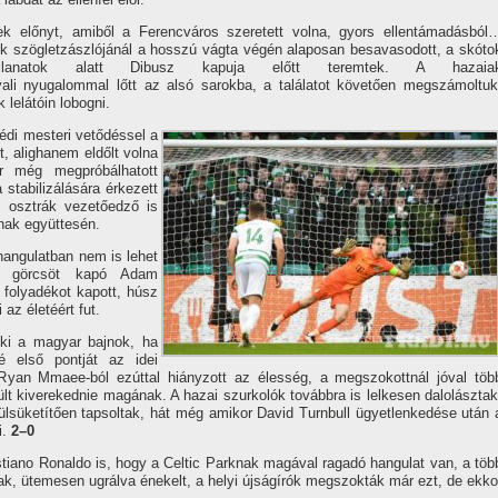
ek előnyt, amiből a Ferencváros szeretett volna, gyors ellentámadásból
ének szögletzászlójánál a hosszú vágta végén alaposan besavasodott, a skóto
llanatok alatt Dibusz kapuja előtt teremtek. A hazaia
ali nyugalommal lőtt az alsó sarokba, a találatot követően megszámoltuk
 lelátóin lobogni.
di mesteri vetődéssel a
, alighanem eldőlt volna
r még megpróbálhatott
 stabilizálására érkezett
 osztrák vezetőedző is
nak együttesén.
 hangulatban nem is lehet
r a görcsöt kapó Adam
folyadékot kapott, húsz
az életéért fut.
ki a magyar bajnok, ha
é első pontját az idei
 Ryan Mmaee-ból ezúttal hiányzott az élesség, a megszokottnál jóval töb
rült kiverekednie magának. A hazai szurkolók továbbra is lelkesen dalolásztak
süketítően tapsoltak, hát még amikor David Turnbull ügyetlenkedése után 
i.
2–0
tiano Ronaldo is, hogy a Celtic Parknak magával ragadó hangulat van, a töb
nak, ütemesen ugrálva énekelt, a helyi újságírók megszokták már ezt, de ekko