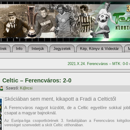
í­rek
Info
Interjúk
Jegyzetek
Kép, Könyv & Videotár
2021.X.24. Ferencváros – MTK: 0-0
 Celtic – Ferencváros: 2-0
Szerző:
K@rcsi
Skóciában sem ment, kikapott a Fradi a Celtictől
A Ferencváros nagyot küzdött, de a Celtic egyelőre sokkal job
csapat a magyar bajnoknál.
Az Európa-liga csoportkörének 3. fordulójában a Ferencváros kétgólo
vereséget szenvedett a skót Celtic otthonában.