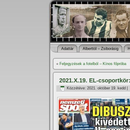
Adattár
Alberttól – Zsiborásig
H
«
Feljegyzések a fotelból – Kínos főpróba
2021.X.19. EL-csoportkör:
Közzétéve:
2021. október 19. kedd
|