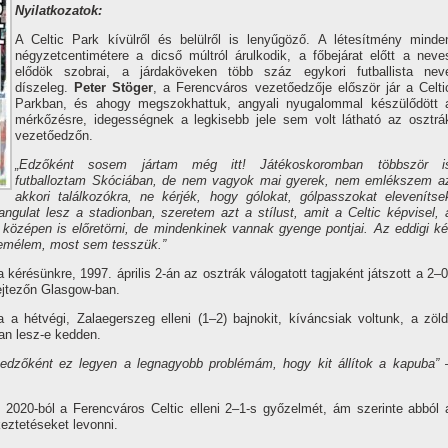
Nyilatkozatok:
A Celtic Park kívülről és belülről is lenyűgöző. A létesítmény minde
négyzetcentimétere a dicső múltról árulkodik, a főbejárat előtt a neve
elődök szobrai, a járdaköveken több száz egykori futballista nev
díszeleg.
Peter Stöger
, a Ferencváros vezetőedzője először jár a Celti
Parkban, és ahogy megszokhattuk, angyali nyugalommal készülődött 
mérkőzésre, idegességnek a legkisebb jele sem volt látható az osztrá
vezetőedzőn.
„Edzőként sosem jártam még itt! Játékoskoromban többször i
futballoztam Skóciában, de nem vagyok mai gyerek, nem emlékszem a
akkori találkozókra, ne kérjék, hogy gólokat, gólpasszokat elevenítse
ulat lesz a stadionban, szeretem azt a stílust, amit a Celtic képvisel, 
középen is előretörni, de mindenkinek vannak gyenge pontjai. Az eddigi ké
emélem, most sem tesszük.”
a kérésünkre, 1997. április 2-án az osztrák válogatott tagjaként játszott a 2–0
ejtezőn Glasgow-ban.
a hétvégi, Zalaegerszeg elleni (1–2) bajnokit, kíváncsiak voltunk, a zöld
an lesz-e kedden.
edzőként ez legyen a legnagyobb problémám, hogy kit állítok a kapuba”
2020-ból a Ferencváros Celtic elleni 2–1-s győzelmét, ám szerinte abból 
ztetéseket levonni.