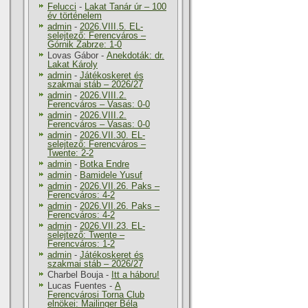
Felucci
-
Lakat Tanár úr – 100
év történelem
admin
-
2026.VIII.5. EL-
selejtező: Ferencváros –
Górnik Zabrze: 1-0
Lovas Gábor
-
Anekdoták: dr.
Lakat Károly
admin
-
Játékoskeret és
szakmai stáb – 2026/27
admin
-
2026.VIII.2.
Ferencváros – Vasas: 0-0
admin
-
2026.VIII.2.
Ferencváros – Vasas: 0-0
admin
-
2026.VII.30. EL-
selejtező: Ferencváros –
Twente: 2-2
admin
-
Botka Endre
admin
-
Bamidele Yusuf
admin
-
2026.VII.26. Paks –
Ferencváros: 4-2
admin
-
2026.VII.26. Paks –
Ferencváros: 4-2
admin
-
2026.VII.23. EL-
selejtező: Twente –
Ferencváros: 1-2
admin
-
Játékoskeret és
szakmai stáb – 2026/27
Charbel Bouja
-
Itt a háboru!
Lucas Fuentes
-
A
Ferencvárosi Torna Club
elnökei: Mailinger Béla