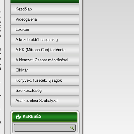
Kezdőlap
n
s
Videógaléria
e
c
Lexikon
a
k
A kezdetektől napjainkig
s
A KK (Mitropa Cup) története
z
k
A Nemzeti Csapat mérkőzései
a
t
Cikktár
Könyvek, füzetek, újságok
-
Szerkesztőség
-
Adatkezelési Szabályzat
–
KERESÉS
a