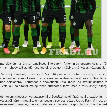
ár délelőtt tíz órakor szállingózni kezdtek. Akkor még csupán négy-öt fő
en, ám ahogy telt az idő, úgy lepték el egyre inkább a skót város központját.
e Square) tizenkét, a várossal összefüggésbe hozható híresség szobráva
és miközben a munkások már a karácsonyi dekorációkat varázsolták fel a
ban dalolásztak. Láthatóan a szokatlanul korai (helyi idő szerint délután fé
volt, aki zöld-fehér melegítőben érkezett a térre, más a munkahelyi öltöny
 és (velünk) közösen vonatoztak ki a ScotRail nevű járgánnyal a stadionig, na
belvárosból három megálló, onnan pedig tízperces séta a Celtic Park. A meccsr
drukkereket megannyi mobil büfé várta, lehetett kapni fánkot, hamburgert