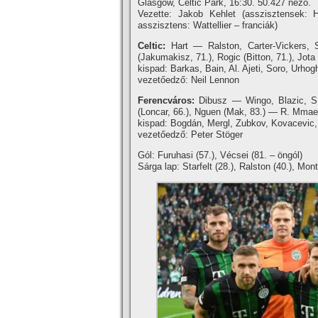
Glasgow, Celtic Park, 16:30. 50.427 néző.
Vezette: Jakob Kehlet (asszisztensek: 
asszisztens: Wattellier – franciák)
Celtic:
Hart — Ralston, Carter-Vickers,
(Jakumakisz, 71.), Rogic (Bitton, 71.), Jot
kispad: Barkas, Bain, Al. Ajeti, Soro, Urho
vezetőedző: Neil Lennon
Ferencváros:
Dibusz — Wingo, Blazic, S
(Loncar, 66.), Nguen (Mak, 83.) — R. Mma
kispad: Bogdán, Mergl, Zubkov, Kovacevic,
vezetőedző: Peter Stöger
Gól: Furuhasi (57.), Vécsei (81. – öngól)
Sárga lap: Starfelt (28.), Ralston (40.), Mo