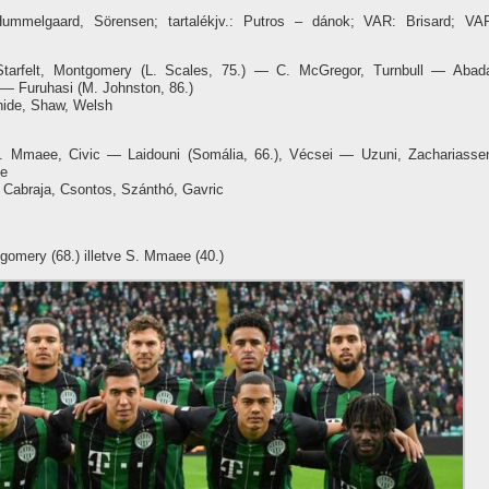
Hummelgaard, Sörensen; tartalékjv.: Putros – dánok; VAR: Brisard; VA
 Starfelt, Montgomery (L. Scales, 75.) — C. McGregor, Turnbull — Abad
a — Furuhasi (M. Johnston, 86.)
ghide, Shaw, Welsh
. Mmaee, Civic — Laidouni (Somália, 66.), Vécsei — Uzuni, Zachariasse
ee
 Cabraja, Csontos, Szánthó, Gavric
ntgomery (68.) illetve S. Mmaee (40.)