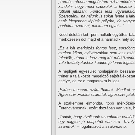
„Természetesen megnéztem azt a mérkőzést
kiindulni, hogy most szurkolók is lesznek
futballt játszani. Fontos lesz ugyanak
Szeretnénk, ha nálunk is sokat lenne a l
csak idegenben lépünk pályára, de vagyun
pontokat szerezni, minimum egyet…”
Kedd délután két, pont nélküli együttes tal
mérkőzésen dől majd el a harmadik hely sor
„Ez a két mérkőzés fontos lesz, sorsdöntő 
ezeken kikap, nyilvánvalóan nem lesz esély
feledjük, utána is lesz még két mérkőzésün
való továbbjutáshoz kedden jó lenne legalább
A népligeti egyesület honlapjának beszámo
tréner a találkozót megelőző sajtótájékozt
esélye, de ez a magyarokra is igaz.
„Pikáns meccsre számíthatunk. Mindkét csap
Agresszív Fradira számítok agresszív játék
A szakember elmondta, több mérkőzését
Ferencvárosnak, ezért tisztában van vele, 
„Tudjuk, hogy riválisunk szombaton csalódá
egy nagyon jó csapatról van szó. Tavaly
számítok”
– fogalmazott a szakvezető.