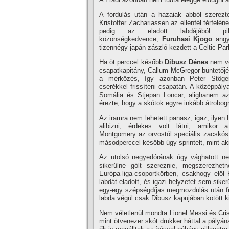
A fordulás után a hazaiak abból szerezt
Kristoffer Zachariassen az ellenfél térfel
pedig az eladott labdájából pi
közönségkedvence,
Furuhasi
Kjogo
angy
tizennégy japán zászló kezdett a Celtic Park
Ha öt perccel később
Dibusz Dénes
nem vé
csapatkapitány, Callum McGregor büntetőjét
a mérkőzés, így azonban Peter Stöge
cserékkel frissíteni csapatán. A középpálya
Somália és Stjepan Loncar, alighanem az
érezte, hogy a skótok egyre inkább átrobog
Az iramra nem lehetett panasz, igaz, ilyen
alibizni, érdekes volt látni, amiko
Montgomery az orvostól speciális zacskós 
másodperccel később úgy sprintelt, mint aki 
Az utolsó negyedórának úgy vághatott ne
sikerülne gólt szereznie, megszerezhetn
Európa-liga-csoportkörben, csakhogy elöl
labdát eladott, és igazi helyzetet sem sike
egy-egy szépségdíjas megmozdulás után fül
labda végül csak Dibusz kapujában kötött k
Nem véletlenül mondta Lionel Messi és Cris
mint ötvenezer skót drukker háttal a pályá