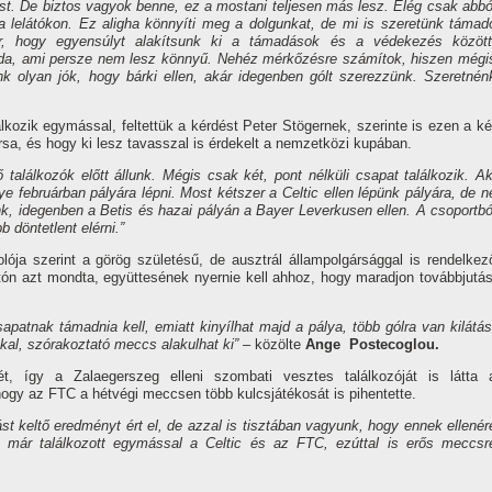
. De biztos vagyok benne, ez a mostani teljesen más lesz. Elég csak abbó
 a lelátókon. Ez aligha könnyíti meg a dolgunkat, de mi is szeretünk támad
kor, hogy egyensúlyt alakítsunk ki a támadások és a védekezés között
abda, ami persze nem lesz könnyű. Nehéz mérkőzésre számítok, hiszen mégi
k olyan jók, hogy bárki ellen, akár idegenben gólt szerezzünk. Szeretnén
álkozik egymással, feltettük a kérdést Peter Stögernek, szerinte is ezen a ké
sa, és hogy ki lesz tavasszal is érdekelt a nemzetközi kupában.
találkozók előtt állunk. Mégis csak két, pont nélküli csapat találkozik. Ak
e februárban pályára lépni. Most kétszer a Celtic ellen lépünk pályára, de n
k, idegenben a Betis és hazai pályán a Bayer Leverkusen ellen. A csoportbó
 döntetlent elérni.”
lója szerint a görög születésű, de ausztrál állampolgársággal is rendelkez
atón azt mondta, együttesének nyernie kell ahhoz, hogy maradjon továbbjutás
atnak támadnia kell, emiatt kinyílhat majd a pálya, több gólra van kilátás
kal, szórakoztató meccs alakulhat ki”
– közölte
Ange Postecoglou.
, így a Zalaegerszeg elleni szombati vesztes találkozóját is látta 
hogy az FTC a hétvégi meccsen több kulcsjátékosát is pihentette.
st keltő eredményt ért el, de azzal is tisztában vagyunk, hogy ennek ellenér
 már találkozott egymással a Celtic és az FTC, ezúttal is erős meccsr