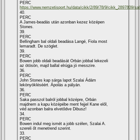
PERC
https://www.nemzetisport.hu/data/cikk/2/89/78/9/cikk_2897809/sa
40.
PERC
A James-beadás után azonban kezez középen
Stones.
39.
PERC
Bellingham bal oldali beadása Langé, Fiola most
lemaradt. De szöglet.
39.
PERC
Bowen jobb oldali beadását Orbán jobbal lekezeli
az ötösön, majd ballal elrúgja jó messzire.
36.
PERC
John Stones kap sárga lapot Szalai Ádám
lekönyökléséért. Ápolás a pályán.
36.
PERC
Saka passzol balról jobbal középre, Orbán
majdnem a kapu középébe ment fejjel Kane elől,
véd azonban balra elvetődve Dibusz!
34.
PERC
Bowen indul meg ismét a jobb szélen, Szalai A.
szereli őt menetrend szerint.
33.
PERC