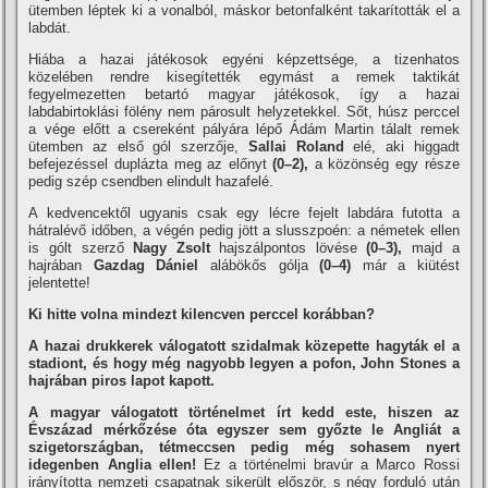
ütemben léptek ki a vonalból, máskor betonfalként takarították el a
labdát.
Hiába a hazai játékosok egyéni képzettsége, a tizenhatos
közelében rendre kisegítették egymást a remek taktikát
fegyelmezetten betartó magyar játékosok, így a hazai
labdabirtoklási fölény nem párosult helyzetekkel. Sőt, húsz perccel
a vége előtt a csereként pályára lépő Ádám Martin tálalt remek
ütemben az első gól szerzője,
Sallai Roland
elé, aki higgadt
befejezéssel duplázta meg az előnyt
(0–2),
a közönség egy része
pedig szép csendben elindult hazafelé.
A kedvencektől ugyanis csak egy lécre fejelt labdára futotta a
hátralévő időben, a végén pedig jött a slusszpoén: a németek ellen
is gólt szerző
Nagy Zsolt
hajszálpontos lövése
(0–3),
majd a
hajrában
Gazdag Dániel
alábökős gólja
(0–4)
már a kiütést
jelentette!
Ki hitte volna mindezt kilencven perccel korábban?
A hazai drukkerek válogatott szidalmak közepette hagyták el a
stadiont, és hogy még nagyobb legyen a pofon, John Stones a
hajrában piros lapot kapott.
A magyar válogatott történelmet írt kedd este, hiszen az
Évszázad mérkőzése óta egyszer sem győzte le Angliát a
szigetországban, tétmeccsen pedig még sohasem nyert
idegenben Anglia ellen!
Ez a történelmi bravúr a Marco Rossi
irányította nemzeti csapatnak sikerült először, s négy forduló után