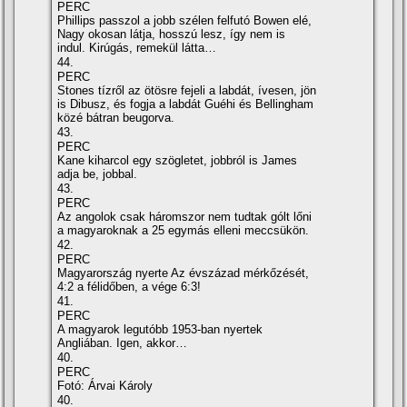
PERC
Phillips passzol a jobb szélen felfutó Bowen elé,
Nagy okosan látja, hosszú lesz, így nem is
indul. Kirúgás, remekül látta…
44.
PERC
Stones tízről az ötösre fejeli a labdát, ívesen, jön
is Dibusz, és fogja a labdát Guéhi és Bellingham
közé bátran beugorva.
43.
PERC
Kane kiharcol egy szögletet, jobbról is James
adja be, jobbal.
43.
PERC
Az angolok csak háromszor nem tudtak gólt lőni
a magyaroknak a 25 egymás elleni meccsükön.
42.
PERC
Magyarország nyerte Az évszázad mérkőzését,
4:2 a félidőben, a vége 6:3!
41.
PERC
A magyarok legutóbb 1953-ban nyertek
Angliában. Igen, akkor…
40.
PERC
Fotó: Árvai Károly
40.