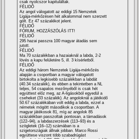
csak nyolcszor kapituláltak.
FÉLIDŐ
Az angol válogatott az eddigi 15 Nemzetek
Ligája-mérkőzésen hét alkalommal nem szerzett
gólt. Ez 47 százalékot jelent.
FÉLIDŐ
FÓRUM, HOZZÁSZÓLÁS ITT!
FÉLIDŐ
295 hazai passzra 100 magyar átadás sem
jutott.
FÉLIDŐ
Ma 70 százalékban a hazaiaknál a labda, 2-2
lövés a kapu felületére 5, ill. 3 kísérletből.
FÉLIDŐ
Az eddigi három Nemzetek Ligája-mérkőzés
alapján a csoportban a magyar válogatott
birtokolta a legkisebb százalékban a labdát
(40.34 százalék), és ebben a tekintetben a NL
teljes, 54 csapatos mezőnyéből is csak hét
együttest előz meg, az A-ligásokból egyedül a
cseheket (33 százalék). Az angoloknál a játékidő
50.67 százalékában volt eddig a labda, ezzel a
németek mögött másodikok a csoportban. A
magyar játékosok 81, míg az angolok 85
százalékban passzoltak pontosan, a támadások
(122–94), a labdaszerzések (113–93) és a
szögletek (16–12) számában is a
szigetországiak állnak jobban. Marco Rossi
együttese viszont több szabadrúgást