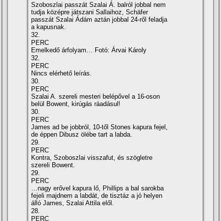
Szoboszlai passzát Szalai Á. balról jobbal nem
tudja középre játszani Sallaihoz, Schäfer
passzát Szalai Ádám aztán jobbal 24-ről feladja
a kapusnak.
32.
PERC
Emelkedő árfolyam… Fotó: Árvai Károly
32.
PERC
Nincs elérhető leírás.
30.
PERC
Szalai A. szereli mesteri belépővel a 16-oson
belül Bowent, kirúgás ráadásul!
30.
PERC
James ad be jobbról, 10-től Stones kapura fejel,
de éppen Dibusz ölébe tart a labda.
29.
PERC
Kontra, Szoboszlai visszafut, és szögletre
szereli Bowent.
29.
PERC
…nagy erővel kapura lő, Phillips a bal sarokba
fejeli majdnem a labdát, de tisztáz a jó helyen
álló James, Szalai Attila elől.
28.
PERC