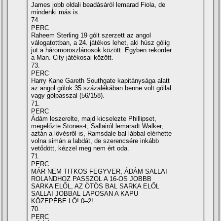
James jobb oldali beadásáról lemarad Fiola, de
mindenki más is.
74.
PERC
Raheem Sterling 19 gólt szerzett az angol
válogatottban, a 24. játékos lehet, aki húsz gólig
jut a háromoroszlánosok között. Egyben rekorder
a Man. City játékosai között.
73.
PERC
Harry Kane Gareth Southgate kapitánysága alatt
az angol gólok 35 százalékában benne volt góllal
vagy gólpasszal (56/158).
71.
PERC
Ádám leszerelte, majd kicselezte Phillipset,
megelőzte Stones-t, Sallairól lemaradt Walker,
aztán a lövésről is, Ramsdale bal lábbal elérhette
volna simán a labdát, de szerencsére inkább
vetődött, kézzel meg nem ért oda.
71.
PERC
MÁR NEM TITKOS FEGYVER, ÁDÁM SALLAI
ROLANDHOZ PASSZOL A 16-OS JOBBB
SARKA ELŐL, AZ ÖTÖS BAL SARKA ELŐL
SALLAI JOBBAL LAPOSAN A KAPU
KÖZEPÉBE LŐ! 0–2!
70.
PERC