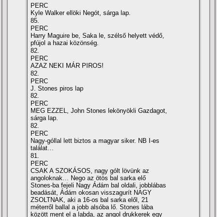
PERC
Kyle Walker ellöki Negót, sárga lap.
85.
PERC
Harry Maguire be, Saka le, szélső helyett védő,
pfújol a hazai közönség.
82.
PERC
AZAZ NEKI MÁR PIROS!
82.
PERC
J. Stones piros lap
82.
PERC
MEG EZZEL, John Stones lekönyökli Gazdagot,
sárga lap.
82.
PERC
Nagy-góllal lett biztos a magyar siker. NB I-es
találat…
81.
PERC
CSAK A SZOKÁSOS, nagy gólt lövünk az
angoloknak… Nego az ötös bal sarka elő
Stones-ba fejeli Nagy Ádám bal oldali, jobblábas
beadását, Ádám okosan visszagurít NAGY
ZSOLTNAK, aki a 16-os bal sarka elől, 21
méterről ballal a jobb alsóba lő. Stones lába
között ment el a labda, az angol drukkerek egy