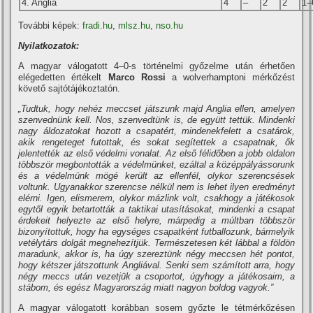
4. Anglia
4
–
2
2
1–
További képek:
fradi.hu
,
mlsz.hu
,
nso.hu
Nyilatkozatok:
A magyar válogatott 4–0-s történelmi győzelme után érhetően
elégedetten értékelt
Marco Rossi
a wolverhamptoni mérkőzést
követő sajtótájékoztatón.
„Tudtuk, hogy nehéz meccset játszunk majd Anglia ellen, amelyen
szenvednünk kell. Nos, szenvedtünk is, de együtt tettük. Mindenki
nagy áldozatokat hozott a csapatért, mindenekfelett a csatárok,
akik rengeteget futottak, és sokat segítettek a csapatnak, ők
jelentették az első védelmi vonalat. Az első félidőben a jobb oldalon
többször megbontották a védelmünket, ezáltal a középpályássorunk
és a védelmünk mögé került az ellenfél, olykor szerencsések
voltunk. Ugyanakkor szerencse nélkül nem is lehet ilyen eredményt
elérni. Igen, elismerem, olykor mázlink volt, csakhogy a játékosok
egytől egyik betartották a taktikai utasításokat, mindenki a csapat
érdekeit helyezte az első helyre, márpedig a múltban többször
bizonyítottuk, hogy ha egységes csapatként futballozunk, bármelyik
vetélytárs dolgát megnehezítjük. Természetesen két lábbal a földön
maradunk, akkor is, ha úgy szereztünk négy meccsen hét pontot,
hogy kétszer játszottunk Angliával. Senki sem számított arra, hogy
négy meccs után vezetjük a csoportot, úgyhogy a játékosaim, a
stábom, és egész Magyarország miatt nagyon boldog vagyok.”
A magyar válogatott korábban sosem győzte le tétmérkőzésen