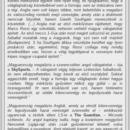
követő mérkőzése egyikét sem nyeri meg, és nyugtalanító, hogy a
világbajnokság közeledtével sem a formája, sem az önbizalma nem
a régi. Anglia nem volt képes többre, mint beletörődni a megalázó
és valószínűleg romboló erejű vereségbe, amely után a drukkerek
nemcsak fütyültek, hanem Gareth Southgate menesztését is
követelték. (…) Anglia már az első mérkőzésen rájöhetett, hogy
Marco Rossi egy sokoldalú, nehezen verhető magyar válogatottat
épített. Az első meccs 1–0-ja után most megint sokszínű és pontos
futballal mutatták meg a magyarok, hogy szó sem volt mázliról
(Budapesten). S ha Southgate állása veszélybe kerülhet egy ilyen
produkció után, egyértelmű, hogy Rossi csillaga még mindig
emelkedőben van, hiszen a világ legjobbjaival is versenyre kelni
képes magyar csapatot épített.”
„Magyarország megalázta a szerencsétlen angol válogatottat –
írja
a
SkySports.
– A válogatott végig teljesen szétesően futballozott,
és nem elképzelhetetlen, hogy kiesik az első osztályból. Sokkal
aggasztóbb ennél, hogy a formája egy világbajnoki évben hagyja
cserben. Négy mérkőzés győzelem nélkül, egy góllal – az is
tizenegyesből. Itt nem kisiklásról van szó, hanem történelmi
összeomlásról, az utóbbi kilencvennégy év legsúlyosabb hazai
vereségéről.”
„Magyarország megalázta Angliát, amely az elmúlt kilencvennégy
év legsúlyosabb hazai vereségét szenvedte el –
emlékeztet
ugyancsak a skótok elleni 1:5-re a
The
Guardian.
– Micsoda
szétesés. Az angol kapitány tudta, hogy a korántsem meggyőző
Nemzetek Ligája-rajt után csak győzelemmel lehetett volna
helyreállítani a nyugalmat. Amit ehelyett kapott, az egy aggasztó új