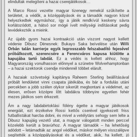
elindultak melegíteni a hazai cserejátékosok…
A Marco Rossi vezette magyar tizenegy remekül szűkítette a
területet, a védők, a középpályások és a támadók nagyon közel
helyezkedtek egymáshoz, így a játék rendkívül keskeny sávra
korlátozódott, a hátsó sor mögé ívelt mélységi indításokat pedig
levédekezték a mieink.
Az újabb gyors hazai kontraakció után viszont nagyot kellett
védenie Dibusz Dénesnek: Bukayo Saka beívelése után
Willi
Orbán talán karrierje egyik legrosszabb felszabadító fejesével
próbálkozott, szerencsére a Ferencváros kapusa kiütötte a
kapujába tartó labdát.
Ez a védés is kellett ahhoz, hogy
Magyarország vonulhasson előnnyel a szünetre Wolverhamptonban
– a hazai szektorok csendje mindennél többet elárult.
A hazaiak szövetségi kapitánya Raheem Sterling beállításával
próbált lendületet vinni csapata játékába, és bár a fordulás utáni
percekben a jobb szélen olykor sikerült megbontani a védelmet, az
élesen, erősen középre lőtt labdákra többnyire egyetlen fehér
mezes játékos sem érkezett.
Ám a nagy labdabirtoklási fölény égette a magyar játékosok
energiáit, ezt érzékelve Rossi kettős cserével igyekezett friss
futballistákat harcba dobni, és mivel a vetélytárs sehogy sem lelte a
Dibusz kapujáig vezető utat, a magyar válogatott minden perccel
közelebb került a bravúrhoz. A magyar támadók – ha lehetőség
adódott – letámadták az angol védőket, máskor mélyen visszalépve
segítették a középpályásokat és a védőket, akik, ha kellett, jó