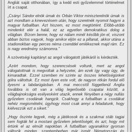
Angliát saját otthonában, így a kedd esti győzelemmel történelmet
írt a csapat.
„Csányi Sándor elnök úrnak és Orbán Viktor miniszterelnök úrnak is
azt mondtam a kinevezésem után, hogy szeretnék nyomot hagyni a
magyar futballban. Azt hiszem, ez most megtörtént. Előbb-utóbb
mindenkit elér a halál, ez az egyetlen demokratikus dolog a
világban. Bízom benne, hogy ez nálam minél később jön el, viszont
abban biztos vagyok, hogy amikor eljön ez a pillanat, akkor utána a
stadionokban egy perces néma csenddel emlékeznek majd rám. Ez
is nagy eredmény számomra.”
A szövetségi kapitányt az angol válogatott játékáról is kérdezték.
„Azért mondom, hogy szerencsések voltunk, mert az angol
válogatottnak is megvoltak a helyzetei, ám ezek így vagy úgy, de
kimaradtak. Ezzel szemben mi szinte az összes lehetőségünket
gólra váltottuk. Ez most ilyen este volt, de nagyon ritkán fordul elő
ilyesmi a labdarúgásban. A mai meccstől függetlenül Anglia
továbbra is ott van a világ legerősebb csapatai között, a
világbajnokságra esélyesként utazik, ennek fényében a négy nullás
győzelem csodának hangzik. Csakhogy a futballban a csodákat
nehéz megismételni, úgyhogy most csak annyi a feladatunk, hogy
kiélvezzük ezt a sikert.”
„Hogy őszinte legyek, még a játékosok és a szakmai stáb tagjai
sem fogták fel a mostani győzelem jelentőségét, és azt, hogy mit
értünk el az elmúlt napokban. A futballban ugyanakkor gyorsan
változik minden, szeptemberben már ismét Németország és