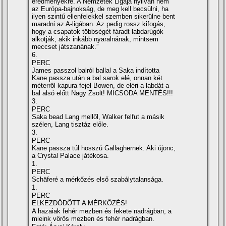
eredményekre. A Nemzetek Ligája nyilván nem
az Európa-bajnokság, de meg kell becsülni, ha
ilyen szintű ellenfelekkel szemben sikerülne bent
maradni az A-ligában. Az pedig rossz kifogás,
hogy a csapatok többségét fáradt labdarúgók
alkotják, akik inkább nyaralnának, mintsem
meccset játszanának.”
6.
PERC
James passzol balról ballal a Saka indította
Kane passza után a bal sarok elé, onnan két
méterről kapura fejel Bowen, de eléri a labdát a
bal alsó előtt Nagy Zsolt! MICSODA MENTÉS!!!
3.
PERC
Saka bead Lang mellől, Walker felfut a másik
szélen, Lang tisztáz előle.
3.
PERC
Kane passza túl hosszú Gallaghernek. Aki újonc,
a Crystal Palace játékosa.
1.
PERC
Schäferé a mérkőzés első szabálytalansága.
1.
PERC
ELKEZDŐDÖTT A MÉRKŐZÉS!
A hazaiak fehér mezben és fekete nadrágban, a
mieink vörös mezben és fehér nadrágban.