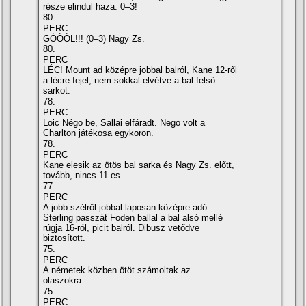
része elindul haza. 0–3!
80.
PERC
GÓÓÓL!!! (0–3) Nagy Zs.
80.
PERC
LÉC! Mount ad középre jobbal balról, Kane 12-ről
a lécre fejel, nem sokkal elvétve a bal felső
sarkot.
78.
PERC
Loic Négo be, Sallai elfáradt. Nego volt a
Charlton játékosa egykoron.
78.
PERC
Kane elesik az ötös bal sarka és Nagy Zs. előtt,
tovább, nincs 11-es.
77.
PERC
A jobb szélről jobbal laposan középre adó
Sterling passzát Foden ballal a bal alsó mellé
rúgja 16-ról, picit balról. Dibusz vetődve
biztosított.
75.
PERC
A németek közben ötöt számoltak az
olaszokra…
75.
PERC