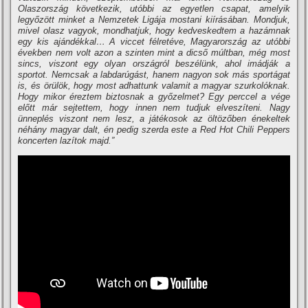
Olaszország következik, utóbbi az egyetlen csapat, amelyik
legyőzött minket a Nemzetek Ligája mostani kiírásában. Mondjuk,
mivel olasz vagyok, mondhatjuk, hogy kedveskedtem a hazámnak
egy kis ajándékkal… A viccet félretéve, Magyarország az utóbbi
években nem volt azon a szinten mint a dicső múltban, még most
sincs, viszont egy olyan országról beszélünk, ahol imádják a
sportot. Nemcsak a labdarúgást, hanem nagyon sok más sportágat
is, és örülök, hogy most adhattunk valamit a magyar szurkolóknak.
Hogy mikor éreztem biztosnak a győzelmet? Egy perccel a vége
előtt már sejtettem, hogy innen nem tudjuk elveszíteni. Nagy
ünneplés viszont nem lesz, a játékosok az öltözőben énekeltek
néhány magyar dalt, én pedig szerda este a Red Hot Chili Peppers
koncerten lazítok majd.”