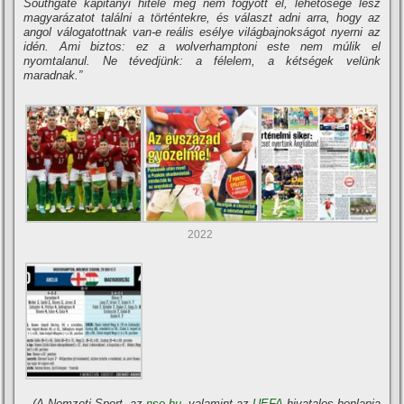
Southgate kapitányi hitele még nem fogyott el, lehetősége lesz
magyarázatot találni a történtekre, és választ adni arra, hogy az
angol válogatottnak van-e reális esélye világbajnokságot nyerni az
idén. Ami biztos: ez a wolverhamptoni este nem múlik el
nyomtalanul. Ne tévedjünk: a félelem, a kétségek velünk
maradnak.”
2022
(A Nemzeti Sport, az
nso.hu
, valamint az
UEFA
hivatalos honlapja