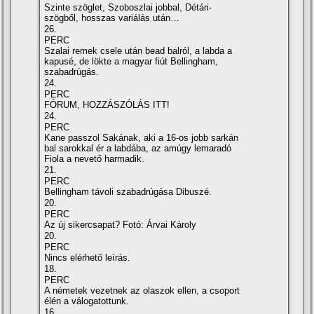
Szinte szöglet, Szoboszlai jobbal, Détári-
szögből, hosszas variálás után…
26.
PERC
Szalai remek csele után bead balról, a labda a
kapusé, de lökte a magyar fiút Bellingham,
szabadrúgás.
24.
PERC
FÓRUM, HOZZÁSZÓLÁS ITT!
24.
PERC
Kane passzol Sakának, aki a 16-os jobb sarkán
bal sarokkal ér a labdába, az amúgy lemaradó
Fiola a nevető harmadik.
21.
PERC
Bellingham távoli szabadrúgása Dibuszé.
20.
PERC
Az új sikercsapat? Fotó: Árvai Károly
20.
PERC
Nincs elérhető leírás.
18.
PERC
A németek vezetnek az olaszok ellen, a csoport
élén a válogatottunk.
16.