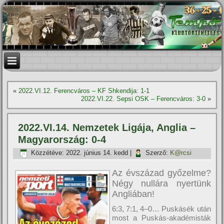
«
2022.VI.12. Ferencváros – KF Shkendija: 1-1
2022.VI.22. Sepsi OSK – Ferencváros: 3-0
»
2022.VI.14. Nemzetek Ligája, Anglia –
Magyarország: 0-4
Közzétéve:
2022. június 14. kedd
|
Szerző:
K@rcsi
Az évszázad győzelme?
Négy nullára nyertünk
Angliában!
6:3, 7:1, 4–0… Puskásék után
most a Puskás-akadémisták