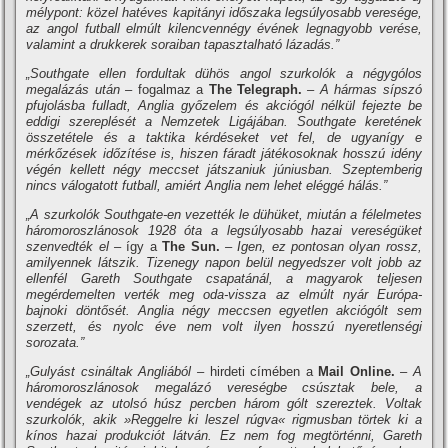
mélypont: közel hatéves kapitányi időszaka legsúlyosabb veresége,
az angol futball elmúlt kilencvennégy évének legnagyobb verése,
valamint a drukkerek soraiban tapasztalható lázadás.”
„Southgate ellen fordultak dühös angol szurkolók a négygólos
megalázás után –
fogalmaz a
The Telegraph.
– A hármas sípszó
pfujolásba fulladt, Anglia győzelem és akciógól nélkül fejezte be
eddigi szereplését a Nemzetek Ligájában. Southgate keretének
összetétele és a taktika kérdéseket vet fel, de ugyanígy e
mérkőzések időzítése is, hiszen fáradt játékosoknak hosszú idény
végén kellett négy meccset játszaniuk júniusban. Szeptemberig
nincs válogatott futball, amiért Anglia nem lehet eléggé hálás.”
„A szurkolók Southgate-en vezették le dühüket, miután a félelmetes
háromoroszlánosok 1928 óta a legsúlyosabb hazai vereségüket
szenvedték el –
így a
The Sun.
– Igen, ez pontosan olyan rossz,
amilyennek látszik. Tizenegy napon belül negyedszer volt jobb az
ellenfél Gareth Southgate csapatánál, a magyarok teljesen
megérdemelten verték meg oda-vissza az elmúlt nyár Európa-
bajnoki döntősét. Anglia négy meccsen egyetlen akciógólt sem
szerzett, és nyolc éve nem volt ilyen hosszú nyeretlenségi
sorozata.”
„Gulyást csináltak Angliából –
hirdeti címében a
Mail Online.
– A
háromoroszlánosok megalázó vereségbe csúsztak bele, a
vendégek az utolsó húsz percben három gólt szereztek. Voltak
szurkolók, akik »Reggelre ki leszel rúgva« rigmusban törtek ki a
kínos hazai produkciót látván. Ez nem fog megtörténni, Gareth