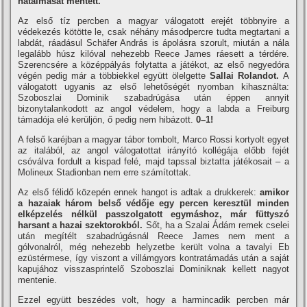
hatalmasat mentett.
Az első tíz percben a magyar válogatott erejét többnyire a
védekezés kötötte le, csak néhány másodpercre tudta megtartani a
labdát, ráadásul Schäfer András is ápolásra szorult, miután a nála
legalább húsz kilóval nehezebb Reece James ráesett a térdére.
Szerencsére a középpályás folytatta a játékot, az első negyedóra
végén pedig már a többiekkel együtt ölelgette
Sallai Rolandot.
A
válogatott ugyanis az első lehetőségét nyomban kihasználta:
Szoboszlai Dominik szabadrúgása után éppen annyit
bizonytalankodott az angol védelem, hogy a labda a Freiburg
támadója elé kerüljön, ő pedig nem hibázott.
0–1!
A felső karéjban a magyar tábor tombolt, Marco Rossi kortyolt egyet
az italából, az angol válogatottat irányító kollégája előbb fejét
csóválva fordult a kispad felé, majd tapssal biztatta játékosait – a
Molineux Stadionban nem erre számítottak.
Az első félidő közepén ennek hangot is adtak a drukkerek:
amikor
a hazaiak három belső védője egy percen keresztül minden
elképzelés nélkül passzolgatott egymáshoz, már füttyszó
harsant a hazai szektorokból.
Sőt, ha a Szalai Ádám remek cselei
után megítélt szabadrúgásnál Reece James nem ment a
gólvonalról, még nehezebb helyzetbe került volna a tavalyi Eb
ezüstérmese, így viszont a villámgyors kontratámadás után a saját
kapujához visszasprintelő Szoboszlai Dominiknak kellett nagyot
mentenie.
Ezzel együtt beszédes volt, hogy a harmincadik percben már