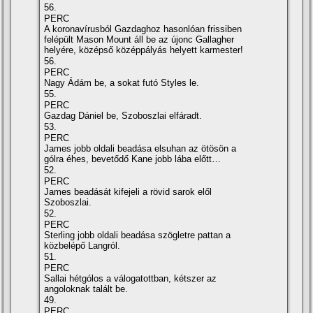
56.
PERC
A koronavírusból Gazdaghoz hasonlóan frissiben
felépült Mason Mount áll be az újonc Gallagher
helyére, középső középpályás helyett karmester!
56.
PERC
Nagy Ádám be, a sokat futó Styles le.
55.
PERC
Gazdag Dániel be, Szoboszlai elfáradt.
53.
PERC
James jobb oldali beadása elsuhan az ötösön a
gólra éhes, bevetődő Kane jobb lába előtt…
52.
PERC
James beadását kifejeli a rövid sarok elől
Szoboszlai.
52.
PERC
Sterling jobb oldali beadása szögletre pattan a
közbelépő Langról.
51.
PERC
Sallai hétgólos a válogatottban, kétszer az
angoloknak talált be.
49.
PERC