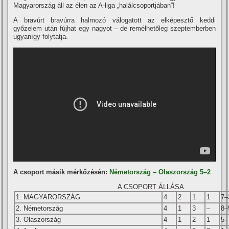
Magyarország áll az élen az A-liga „halálcsoportjában”!
A bravúrt bravúrra halmozó válogatott az elképesztő keddi
győzelem után fújhat egy nagyot – de remélhetőleg szeptemberben
ugyanígy folytatja.
A csoport másik mérkőzésén:
Németország – Olaszország 5–2
A CSOPORT ÁLLÁSA
1. MAGYARORSZÁG
4
2
1
1
7–
2. Németország
4
1
3
–
8–
3. Olaszország
4
1
2
1
5–