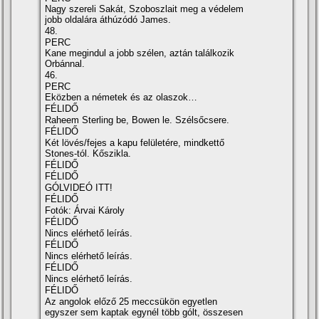
Nagy szereli Sakát, Szoboszlait meg a védelem
jobb oldalára áthúzódó James.
48.
PERC
Kane megindul a jobb szélen, aztán találkozik
Orbánnal.
46.
PERC
Eközben a németek és az olaszok…
FÉLIDŐ
Raheem Sterling be, Bowen le. Szélsőcsere.
FÉLIDŐ
Két lövés/fejes a kapu felületére, mindkettő
Stones-tól. Kőszikla.
FÉLIDŐ
FÉLIDŐ
GÓLVIDEÓ ITT!
FÉLIDŐ
Fotók: Árvai Károly
FÉLIDŐ
Nincs elérhető leírás.
FÉLIDŐ
Nincs elérhető leírás.
FÉLIDŐ
Nincs elérhető leírás.
FÉLIDŐ
Az angolok előző 25 meccsükön egyetlen
egyszer sem kaptak egynél több gólt, összesen