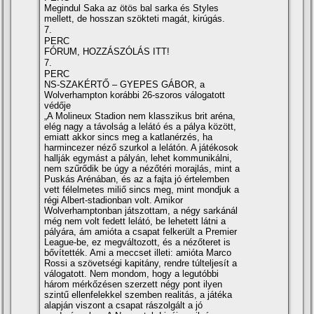
Megindul Saka az ötös bal sarka és Styles
mellett, de hosszan szökteti magát, kirúgás.
7.
PERC
FÓRUM, HOZZÁSZÓLÁS ITT!
7.
PERC
NS-SZAKÉRTŐ – GYEPES GÁBOR, a
Wolverhampton korábbi 26-szoros válogatott
védője
„A Molineux Stadion nem klasszikus brit aréna,
elég nagy a távolság a lelátó és a pálya között,
emiatt akkor sincs meg a katlanérzés, ha
harmincezer néző szurkol a lelátón. A játékosok
hallják egymást a pályán, lehet kommunikálni,
nem szűrődik be úgy a nézőtéri morajlás, mint a
Puskás Arénában, és az a fajta jó értelemben
vett félelmetes miliő sincs meg, mint mondjuk a
régi Albert-stadionban volt. Amikor
Wolverhamptonban játszottam, a négy sarkánál
még nem volt fedett lelátó, be lehetett látni a
pályára, ám amióta a csapat felkerült a Premier
League-be, ez megváltozott, és a nézőteret is
bővítették. Ami a meccset illeti: amióta Marco
Rossi a szövetségi kapitány, rendre túlteljesít a
válogatott. Nem mondom, hogy a legutóbbi
három mérkőzésen szerzett négy pont ilyen
szintű ellenfelekkel szemben realitás, a játéka
alapján viszont a csapat rászolgált a jó