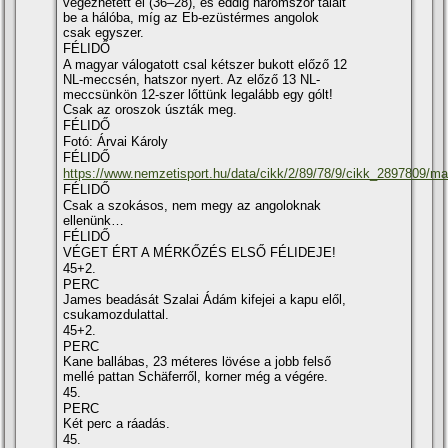
végezhetett el (36–28), és eddig háromszor talált
be a hálóba, míg az Eb-ezüstérmes angolok
csak egyszer.
FÉLIDŐ
A magyar válogatott csal kétszer bukott előző 12
NL-meccsén, hatszor nyert. Az előző 13 NL-
meccsünkön 12-szer lőttünk legalább egy gólt!
Csak az oroszok úszták meg.
FÉLIDŐ
Fotó: Árvai Károly
FÉLIDŐ
https://www.nemzetisport.hu/data/cikk/2/89/78/9/cikk_2897809/m
FÉLIDŐ
Csak a szokásos, nem megy az angoloknak
ellenünk…
FÉLIDŐ
VÉGET ÉRT A MÉRKŐZÉS ELSŐ FÉLIDEJE!
45+2.
PERC
James beadását Szalai Ádám kifejei a kapu elől,
csukamozdulattal.
45+2.
PERC
Kane ballábas, 23 méteres lövése a jobb felső
mellé pattan Schäferről, korner még a végére.
45.
PERC
Két perc a ráadás.
45.