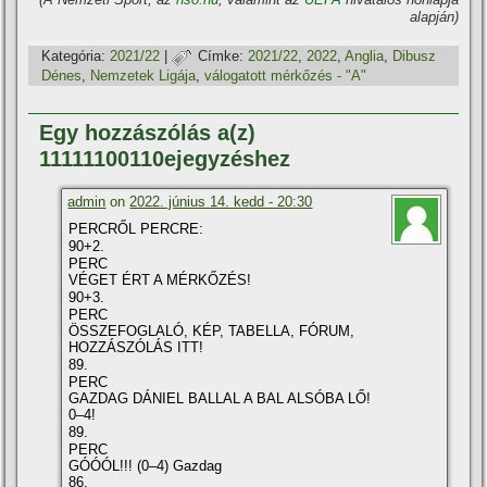
alapján)
Kategória:
2021/22
|
Címke:
2021/22
,
2022
,
Anglia
,
Dibusz
Dénes
,
Nemzetek Ligája
,
válogatott mérkőzés - "A"
Egy hozzászólás a(z)
11111100110ejegyzéshez
admin
on
2022. június 14. kedd - 20:30
PERCRŐL PERCRE:
90+2.
PERC
VÉGET ÉRT A MÉRKŐZÉS!
90+3.
PERC
ÖSSZEFOGLALÓ, KÉP, TABELLA, FÓRUM,
HOZZÁSZÓLÁS ITT!
89.
PERC
GAZDAG DÁNIEL BALLAL A BAL ALSÓBA LŐ!
0–4!
89.
PERC
GÓÓÓL!!! (0–4) Gazdag
86.