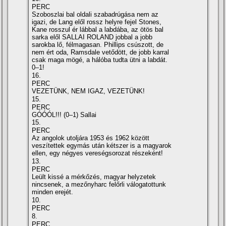
PERC
Szoboszlai bal oldali szabadrúgása nem az
igazi, de Lang elől rossz helyre fejel Stones,
Kane rosszul ér lábbal a labdába, az ötös bal
sarka elől SALLAI ROLAND jobbal a jobb
sarokba lő, félmagasan. Phillips csúszott, de
nem ért oda, Ramsdale vetődött, de jobb karral
csak maga mögé, a hálóba tudta ütni a labdát.
0–1!
16.
PERC
VEZETÜNK, NEM IGAZ, VEZETÜNK!
15.
PERC
GÓÓÓL!!! (0–1) Sallai
15.
PERC
Az angolok utoljára 1953 és 1962 között
veszítettek egymás után kétszer is a magyarok
ellen, egy négyes vereségsorozat részeként!
13.
PERC
Leült kissé a mérkőzés, magyar helyzetek
nincsenek, a mezőnyharc felőrli válogatottunk
minden erejét.
10.
PERC
8.
PERC