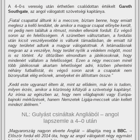
A 4–0-s vereség után érthetően csalódottan értékelt
Gareth
Southgate
, az angol válogatott szövetségi kapitánya.
„Fiatal csapattal álltunk ki a meccsre, bíztam benne, hogy emiatt
meglesz a kellő lendület, de amikor a magyar csapat előnybe került,
mi pedig nem találtuk a ritmust, minden ellenünk fordult. Ez végső
soron az én felelősségem. A szünetben változtattam, a fordulás
után kicsit veszélyesebbé is váltunk támadásban, de emiatt túl
nagy területet adtunk a magyar válogatottnak. A letámadásnak
megvan az a veszélye, hogy terület nyílik a védelem mögött, most
is ez történt. Az öltözőben elmondtam a játékosoknak, hogy
mindenért vállalom a felelősséget. Ezen a négy meccsen minél
több játékosnak akartam lehetőséget adni, közben pihentetni
néhány futballistát, és végső soron azok a csapatok nem
bizonyultak elég erősnek, amelyeket én állítottam össze.”
„Kedd este ugyanazt éltem át, mint az elődeim, már én is tudom,
milyen érzés, amikor a közönség kifütyüli a szövetségi kapitányt.
Az irónia az egészben az, hogy nem világbajnoki vagy Európa-
bajnoki mérkőzések, hanem Nemzetek Ligája-meccsek után kellett
mindezt átélnem.”
NL: Gulyást csináltak Angliából – angol
lapszemle a 4–0 után
„Magyarország nagyon elverte Angliát –
állapítja meg a
BBC.
–
Először fordul elő 2014 óta, hogy az angol válogatott négy egymást