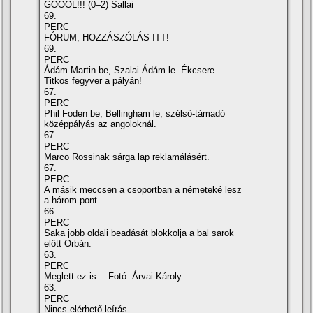
GÓÓÓL!!! (0–2) Sallai
69.
PERC
FÓRUM, HOZZÁSZÓLÁS ITT!
69.
PERC
Ádám Martin be, Szalai Ádám le. Ékcsere.
Titkos fegyver a pályán!
67.
PERC
Phil Foden be, Bellingham le, szélső-támadó
középpályás az angoloknál.
67.
PERC
Marco Rossinak sárga lap reklamálásért.
67.
PERC
A másik meccsen a csoportban a németeké lesz
a három pont.
66.
PERC
Saka jobb oldali beadását blokkolja a bal sarok
előtt Orbán.
63.
PERC
Meglett ez is… Fotó: Árvai Károly
63.
PERC
Nincs elérhető leírás.