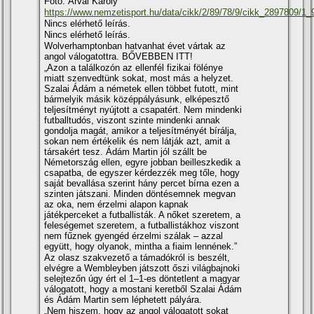
Fotó: Árvai Károly
https://www.nemzetisport.hu/data/cikk/2/89/78/9/cikk_2897809/1_
Nincs elérhető leírás.
Nincs elérhető leírás.
Wolverhamptonban hatvanhat évet vártak az
angol válogatottra. BŐVEBBEN ITT!
„Azon a találkozón az ellenfél fizikai fölénye
miatt szenvedtünk sokat, most más a helyzet.
Szalai Ádám a németek ellen többet futott, mint
bármelyik másik középpályásunk, elképesztő
teljesítményt nyújtott a csapatért. Nem mindenki
futballtudós, viszont szinte mindenki annak
gondolja magát, amikor a teljesítményét bírálja,
sokan nem értékelik és nem látják azt, amit a
társakért tesz. Ádám Martin jól szállt be
Németország ellen, egyre jobban beilleszkedik a
csapatba, de egyszer kérdezzék meg tőle, hogy
saját bevallása szerint hány percet bírna ezen a
szinten játszani. Minden döntésemnek megvan
az oka, nem érzelmi alapon kapnak
játékperceket a futballisták. A nőket szeretem, a
feleségemet szeretem, a futballistákhoz viszont
nem fűznek gyengéd érzelmi szálak – azzal
együtt, hogy olyanok, mintha a fiaim lennének.”
Az olasz szakvezető a támadókról is beszélt,
elvégre a Wembleyben játszott őszi világbajnoki
selejtezőn úgy ért el 1–1-es döntetlent a magyar
válogatott, hogy a mostani keretből Szalai Ádám
és Ádám Martin sem léphetett pályára.
„Nem hiszem, hogy az angol válogatott sokat