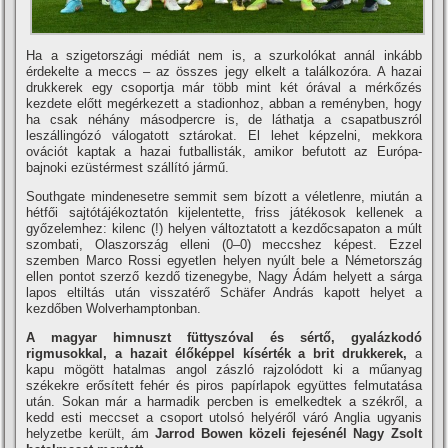
Ha a szigetországi médiát nem is, a szurkolókat annál inkább
érdekelte a meccs – az összes jegy elkelt a találkozóra. A hazai
drukkerek egy csoportja már több mint két órával a mérkőzés
kezdete előtt megérkezett a stadionhoz, abban a reményben, hogy
ha csak néhány másodpercre is, de láthatja a csapatbuszról
leszállingózó válogatott sztárokat. El lehet képzelni, mekkora
ovációt kaptak a hazai futballisták, amikor befutott az Európa-
bajnoki ezüstérmest szállító jármű.
Southgate mindenesetre semmit sem bízott a véletlenre, miután a
hétfői sajtótájékoztatón kijelentette, friss játékosok kellenek a
győzelemhez: kilenc (!) helyen változtatott a kezdőcsapaton a múlt
szombati, Olaszország elleni (0–0) meccshez képest. Ezzel
szemben Marco Rossi egyetlen helyen nyúlt bele a Németország
ellen pontot szerző kezdő tizenegybe, Nagy Ádám helyett a sárga
lapos eltiltás után visszatérő Schäfer András kapott helyet a
kezdőben Wolverhamptonban.
A magyar himnuszt füttyszóval és sértő, gyalázkodó
rigmusokkal, a hazait élőképpel kísérték a brit drukkerek,
a
kapu mögött hatalmas angol zászló rajzolódott ki a műanyag
székekre erősített fehér és piros papírlapok együttes felmutatása
után. Sokan már a harmadik percben is emelkedtek a székről, a
kedd esti meccset a csoport utolsó helyéről váró Anglia ugyanis
helyzetbe került, ám
Jarrod Bowen közeli fejesénél Nagy Zsolt