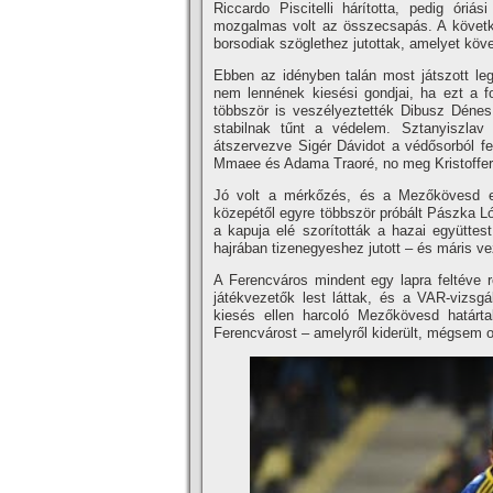
Riccardo Piscitelli hárította, pedig óriá
mozgalmas volt az összecsapás. A követk
borsodiak szöglethez jutottak, amelyet köve
Ebben az idényben talán most játszott leg
nem lennének kiesési gondjai, ha ezt a fo
többször is veszélyeztették Dibusz Dénes 
stabilnak tűnt a védelem. Sztanyiszlav
átszervezve Sigér Dávidot a védősorból fel
Mmaee és Adama Traoré, no meg Kristoffer 
Jó volt a mérkőzés, és a Mezőkövesd egy
közepétől egyre többször próbált Pászka Ló
a kapuja elé szorították a hazai együtt
hajrában tizenegyeshez jutott – és máris ve
A Ferencváros mindent egy lapra feltéve r
játékvezetők lest láttak, és a VAR-vizsgá
kiesés ellen harcoló Mezőkövesd határta
Ferencvárost – amelyről kiderült, mégsem 