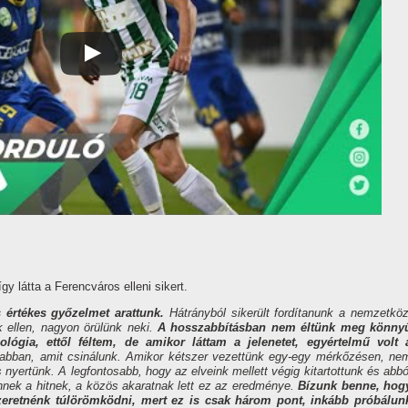
 látta a Ferencváros elleni sikert.
 értékes győzelmet arattunk.
Hátrányból sikerült fordítanunk a nemzetköz
ok ellen, nagyon örülünk neki.
A hosszabbításban nem éltünk meg könny
lógia, ettől féltem, de amikor láttam a jelenetet, egyértelmű volt 
l abban, amit csinálunk. Amikor kétszer vezettünk egy-egy mérkőzésen, ne
nyertünk. A legfontosabb, hogy az elveink mellett végig kitartottunk és abbó
 Ennek a hitnek, a közös akaratnak lett ez az eredménye.
Bízunk benne, hog
zeretnénk túlörömködni, mert ez is csak három pont, inkább próbálun