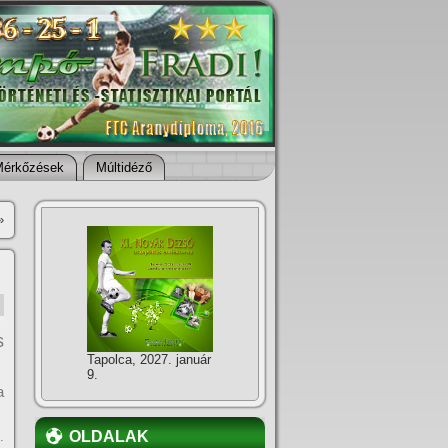
Mérkőzések
Múltidéző
»
s
Tapolca, 2027. január
9.
a
OLDALAK
.