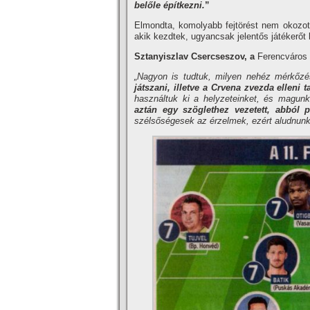
belőle építkezni.
”
Elmondta, komolyabb fejtörést nem okozott
akik kezdtek, ugyancsak jelentős játékerőt 
Sztanyiszlav Csercseszov, a
Ferencváros v
„Nagyon is tudtuk, milyen nehéz mérkőz
játszani, illetve a Crvena zvezda elleni t
használtuk ki a helyzeteinket, és magunk
aztán egy szöglethez vezetett, abból 
szélsőségesek az érzelmek, ezért aludnunk