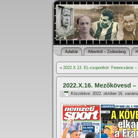
Adattár
Alberttól – Zsiborásig
H
«
2022.X.13. EL-csoportkör: Ferencváros –
2022.X.16. Mezőkövesd – 
Közzétéve:
2022. október 16. vasárn