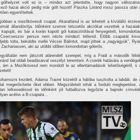
si gólhelyzet volt ez is – mindez azt jelentette, hogy nagyon változatos
ező hazai akció pedig már gólt hozott! Pászka Lóránd rossz passza után 
tően egyenlítettek.
jobban a mezőkövesdi csapat. Akaratlanul is az lehetett a kívülálló érzése
rmát állandósítja. Időnként szemre tetszetős akciókat vezettek a hazaiak
kapuját, és bár a korán kapott gól katasztrófával fenyegetett, kimondotta
 Csercseszov persze nem nézte mindezt tétlenül. Előbb csapatát kiss
jebb tolta, beküldte mellé Vécsei Bálintot, majd jöttek a „nagyágyúk”, Rya
Zachariassen, aki az utóbbi időben kimondottan gólerős.
általán nem játszott alárendelt szerepet, míg a Fradi a második félid
ránd bal oldali beadásaival veszélyt teremteni. A cserék hatására a vendége
est, ám a Mezőkövesd nem mondott le az ellentámadások lehetőségéről, s 
zetett!
ohamozni kezdett, Adama Traoré közelről a hálóba tuszkolta a labdát, de 
lat megerősítette őket ebben. Megszületett tehát a forduló meglepetése, 
lan lelkesedéssel és időnként jól futballozva legyőzte a bajnoki címvéd
olyan acélos a B-csapata…