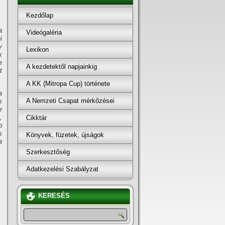
Kezdőlap
a
Videógaléria
i
y
Lexikon
k
e
A kezdetektől napjainkig
t
A KK (Mitropa Cup) története
a
A Nemzeti Csapat mérkőzései
k
r
,
Cikktár
b
s
Könyvek, füzetek, újságok
a
Szerkesztőség
Adatkezelési Szabályzat
KERESÉS