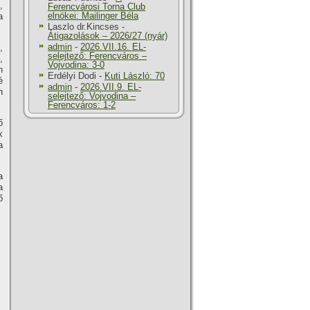
,
Ferencvárosi Torna Club
elnökei: Mailinger Béla
a
Laszlo dr.Kincses
-
Átigazolások – 2026/27 (nyár)
admin
-
2026.VII.16. EL-
,
selejtező: Ferencváros –
,
Vojvodina: 3-0
n
Erdélyi Dodi
-
Kuti László: 70
é
admin
-
2026.VII.9. EL-
n
selejtező: Vojvodina –
Ferencváros: 1-2
ő
k
a
a
a
ő