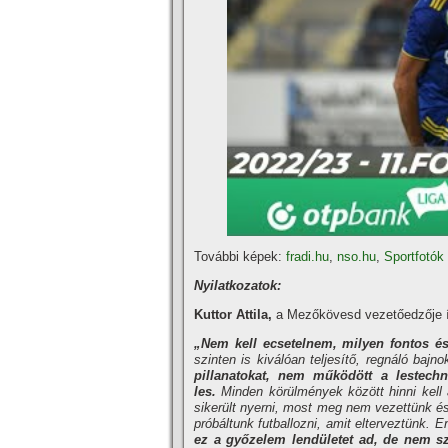
További képek:
fradi.hu
,
nso.hu
,
Sportfotók
Nyilatkozatok:
Kuttor Attila,
a Mezőkövesd vezetőedzője így
„Nem kell ecsetelnem, milyen fontos és
szinten is kiválóan teljesítő, regnáló bajn
pillanatokat, nem működött a lestechno
les.
M
inden körülmények között h
inni kel
sikerült nyerni, most meg nem vezettünk és 
próbáltunk futballozni, amit elterveztünk.
ez a győzelem lendületet ad, de nem s