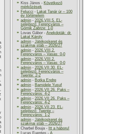
Kiss János
-
Következő
mérkőzések
Felucci
-
Lakat Tanár úr – 100
év történelem
admin
-
2026.VIII.5. EL-
selejtező: Ferencváros –
Górnik Zabrze: 1-0
Lovas Gábor
-
Anekdoták: dr.
Lakat Károly
admin
-
Játékoskeret és
a
szakmai stáb – 2026/27
ő
admin
-
2026.VIII.2.
n
Ferencváros – Vasas: 0-0
t
admin
-
2026.VIII.2.
Ferencváros – Vasas: 0-0
admin
-
2026.VII.30. EL-
n
selejtező: Ferencváros –
n
Twente: 2-2
,
admin
-
Botka Endre
a
admin
-
Bamidele Yusuf
,
admin
-
2026.VII.26. Paks –
Ferencváros: 4-2
z
admin
-
2026.VII.26. Paks –
k
Ferencváros: 4-2
admin
-
2026.VII.23. EL-
selejtező: Twente –
y
Ferencváros: 1-2
o
admin
-
Játékoskeret és
a
szakmai stáb – 2026/27
ő
Charbel Bouja
-
Itt a háboru!
t
Lucas Fuentes
-
A