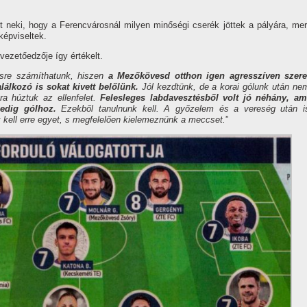
 neki, hogy a Ferencvárosnál milyen minőségi cserék jöttek a pályára, mer
képviseltek.
ezetőedzője így értékelt.
ésre számíthatunk, hiszen
a Mezőkövesd otthon igen agresszíven szere
alálkozó is sokat kivett belőlünk.
Jól kezdtünk, de a korai gólunk után ne
ra húztuk az ellenfelet.
Felesleges labdavesztésből volt jó néhány, am
pedig gólhoz.
Ezekből tanulnunk kell. A győzelem és a vereség után i
 kell erre egyet, s megfelelően kielemeznünk a meccset.
”