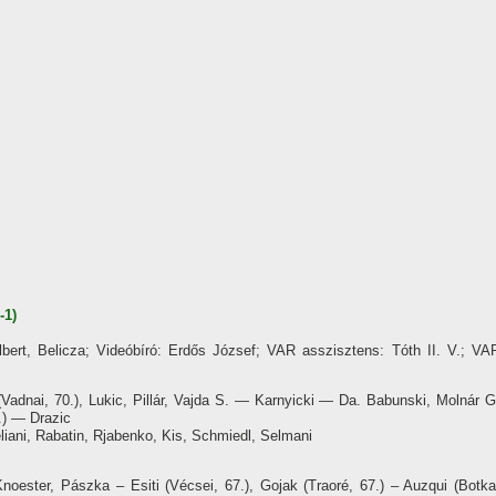
-1)
bert, Belicza; Videóbíró: Erdős József; VAR asszisztens: Tóth II. V.; VA
 (Vadnai, 70.), Lukic, Pillár, Vajda S. — Karnyicki — Da. Babunski, Molnár G
7.) — Drazic
liani, Rabatin, Rjabenko, Kis, Schmiedl, Selmani
noester, Pászka – Esiti (Vécsei, 67.), Gojak (Traoré, 67.) – Auzqui (Botka