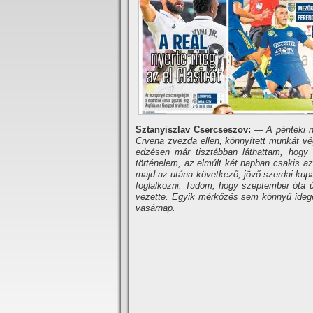
Sztanyiszlav Csercseszov:
— A pénteki na
Crvena zvezda ellen, könnyített munkát vé
edzésen már tisztábban láthattam, hogy
történelem, az elmúlt két napban csakis az
majd az utána következő, jövő szerdai ku
foglalkozni. Tudom, hogy szeptember óta ú
vezette. Egyik mérkőzés sem könnyű idege
vasárnap.