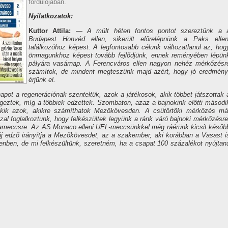
fordulójában.
Nyilatkozatok:
Kuttor Attila:
— A múlt héten fontos pontot szereztünk a 
Budapest Honvéd ellen, sikerült előrelépnünk a Paks ellen
találkozóhoz képest. A legfontosabb célunk változatlanul az, hog
önmagunkhoz képest tovább fejlődjünk, ennek reményében lépün
pályára vasárnap. A Ferencváros ellen nagyon nehéz mérkőzésr
számítok, de mindent megteszünk majd azért, hogy jó eredmény
érjünk el.
pot a regenerációnak szenteltük, azok a játékosok, akik többet játszottak 
geztek, míg a többiek edzettek. Szombaton, azaz a bajnokink előtti másodi
 kik azok, akikre számíthatok Mezőkövesden. A csütörtöki mérkőzés má
zal foglalkoztunk, hogy felkészültek legyünk a ránk váró bajnoki mérkőzésre
pameccsre. Az AS Monaco elleni UEL-meccsünkkel még ráérünk kicsit későb
j edző irányítja a Mezőkövesdet, az a szakember, aki korábban a Vasast i
nben, de mi felkészültünk, szeretném, ha a csapat 100 százalékot nyújtan