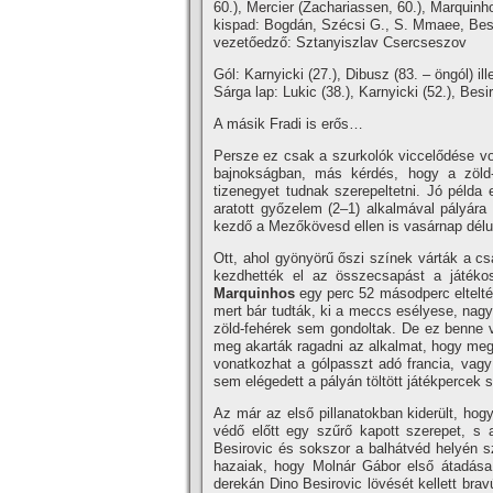
60.), Mercier (Zachariassen, 60.), Marquinh
kispad: Bogdán, Szécsi G., S. Mmaee, Besi
vezetőedző: Sztanyiszlav Csercseszov
Gól: Karnyicki (27.), Dibusz (83. – öngól) il
Sárga lap: Lukic (38.), Karnyicki (52.), Besi
A másik Fradi is erős…
Persze ez csak a szurkolók viccelődése vo
bajnokságban, más kérdés, hogy a zöld-
tizenegyet tudnak szerepeltetni. Jó példa 
aratott győzelem (2–1) alkalmával pályár
kezdő a Mezőkövesd ellen is vasárnap délu
Ott, ahol gyönyörű őszi színek várták a cs
kezdhették el az összecsapást a játéko
Marquinhos
egy perc 52 másodperc eltelté
mert bár tudták, ki a meccs esélyese, nagy
zöld-fehérek sem gondoltak. De ez benne 
meg akarták ragadni az alkalmat, hogy meg
vonatkozhat a gólpasszt adó francia, vagy 
sem elégedett a pályán töltött játékpercek 
Az már az első pillanatokban kiderült, ho
védő előtt egy szűrő kapott szerepet, s 
Besirovic és sokszor a balhátvéd helyén s
hazaiak, hogy Molnár Gábor első átadása 
derekán Dino Besirovic lövését kellett bra