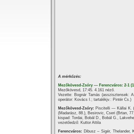
A mérkőzés:
Mezőkövesd-Zsóry — Ferencváros: 2-1 (1
Mezőkövesd, 17:45. 4.161 néző.
Vezette: Bognár Tamás (asszisztensek: Al
operátor: Kovács I.; tartalékjv.: Pintér Cs.)
Mezőkövesd-Zsóry:
Piscitelli — Kállai K.
(Madarász, 88.), Besirovic, Cseri (Brtan, 7
kispad: Tordai, Bobál D., Bobál G., Lakvehe
vezetőedző: Kuttor Attila
Ferencváros:
Dibusz – Sigér, Thelander, K