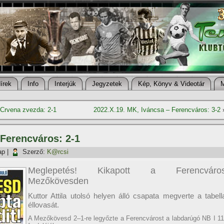
í­rek
Info
Interjúk
Jegyzetek
Kép, Könyv & Videotár
 Crvena zvezda: 2-1
2022.X.19. MK, Iváncsa – Ferencváros: 3-2
Ferencváros: 2-1
ap
|
Szerző:
K@rcsi
Meglepetés! Kikapott a Ferencváro
Mezőkövesden
Kuttor Attila utolsó helyen álló csapata megverte a tabell
éllovasát.
A Mezőkövesd 2–1-re legyőzte a Ferencvárost a labdarúgó NB I 11