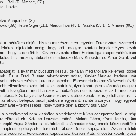
os – Boli (R. Mmaee, 67.)
c, Lisztes
letve Marquinhos (2.)
rovic (89.) illetve Sigér (11.), Marquinhos (45.), Pászka (53.), R. Mmaee (80.)
lt a mérkőzés elején, hiszen természetesen egyetlen Ferencváros szerepel 
fehérek eljutottak odáig, hogy két, magyar szinten bajnokesélyes kezd
erre, hogy a csütörtöki, Crvena zvezda elleni Európa-liga-csoportmérkőzése
a küldött tíz mezőnyjátékosból mindössze Mats Knoester és Amer Gojak vol
tán.
apatokat, a nyár már búcsúzni készül, de talán még utoljára kellemes időbe
sok. És a Fradi B sem teketóriázott sokat, Xavier Mercier átadása utá
vel máris vezetéshez juttatta a bajnokot. Elkeseredtek a mezőkövesdi nézők
obb ellenállásra számítottak csapatuktól, ilyen korai gólra talán még maguk 
volt a levegőben, mert ha ezek a labdarúgók nem is kezdtek az El-meccsen
mutassák Sztanyiszlav Csercseszov vezetőedzőnek, ők is jó futballisták. E
az akciót befejező brazil játékosra egyaránt, szinte bizonyos, hogy egyikü
számával – természetes, hogy fűtötte őket a bizonyítási vágy.
gy a Mezőkövesd nem kizárólag a védekezésre kíván összpontosítani, a nég
az előretolt ék, Sztefan Drazsics mögött Molnár Gábor, Cseri Tamás, Din
zereplő Vajda Sándor is felzárkózott a támadásokhoz, ennek köszönhették 
majdnem gólhelyzetet teremtett Dibusz Dénes kapuja előtt. Aztán a félid
vúrral védenie a Ferencváros kapusának. Közben Mats Knoester közeli fejesé