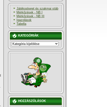
Játékoskeret és szakmai stáb
Mérkőzések - NB I
Mérkőzések - NB III
Igazolások
Tabella
KATEGÓRIÁK
KATEGÓRIÁK
R
.
HOZZÁSZÓLÁSOK
,