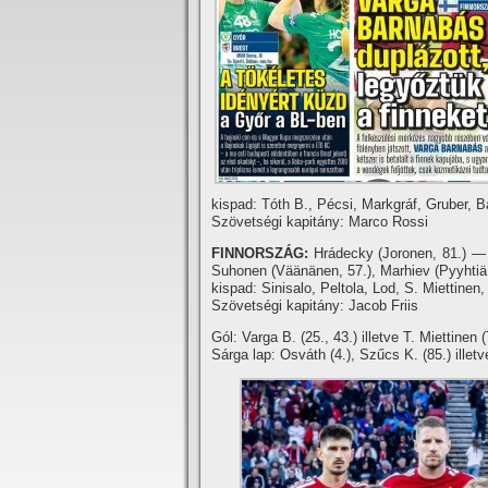
kispad: Tóth B., Pécsi, Markgráf, Gruber, B
Szövetségi kapitány: Marco Rossi
FINNORSZÁG:
Hrádecky (Joronen, 81.) — S
Suhonen (Väänänen, 57.), Marhiev (Pyyhtiä
kispad: Sinisalo, Peltola, Lod, S. Miettinen,
Szövetségi kapitány: Jacob Friis
Gól: Varga B. (25., 43.) illetve T. Miettinen (
Sárga lap: Osváth (4.), Szűcs K. (85.) illet