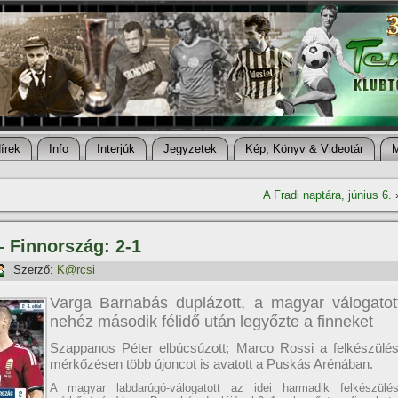
í­rek
Info
Interjúk
Jegyzetek
Kép, Könyv & Videotár
A Fradi naptára, június 6.
– Finnország: 2-1
Szerző:
K@rcsi
Varga Barnabás duplázott, a magyar válogatot
nehéz második félidő után legyőzte a finneket
Szappanos Péter elbúcsúzott; Marco Rossi a felkészülés
mérkőzésen több újoncot is avatott a Puskás Arénában.
A magyar labdarúgó-válogatott az idei harmadik felkészülés