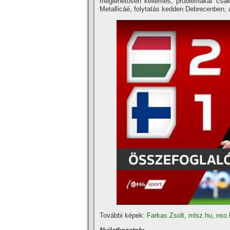
meglehetősen kellemes, problémákat csak
Metallicáé, folytatás kedden Debrecenben, 
További képek:
Farkas Zsolt
,
mlsz.hu
,
nso.