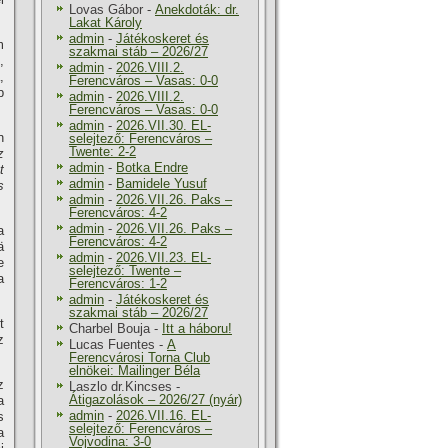
Lovas Gábor
-
Anekdoták: dr.
Lakat Károly
admin
-
Játékoskeret és
m
szakmai stáb – 2026/27
,
admin
-
2026.VIII.2.
,
Ferencváros – Vasas: 0-0
b
admin
-
2026.VIII.2.
Ferencváros – Vasas: 0-0
admin
-
2026.VII.30. EL-
n
selejtező: Ferencváros –
Twente: 2-2
z
admin
-
Botka Endre
t
admin
-
Bamidele Yusuf
s
admin
-
2026.VII.26. Paks –
Ferencváros: 4-2
admin
-
2026.VII.26. Paks –
a
Ferencváros: 4-2
ä
admin
-
2026.VII.23. EL-
e
selejtező: Twente –
a
Ferencváros: 1-2
admin
-
Játékoskeret és
szakmai stáb – 2026/27
t
Charbel Bouja
-
Itt a háboru!
z
Lucas Fuentes
-
A
Ferencvárosi Torna Club
elnökei: Mailinger Béla
z
Laszlo dr.Kincses
-
Átigazolások – 2026/27 (nyár)
a
admin
-
2026.VII.16. EL-
s
selejtező: Ferencváros –
a
Vojvodina: 3-0