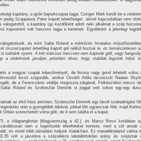
ellen.
tségi kapitány, a győri bajnokcsapat tagja, Csinger Márk került be a védele
an pedig Szappanos Péter kapott lehetőséget, akivel kapcsolatban nem titok
 válogatottól, a kapitány így kezdőként adott neki alkalmat a szép búcsúra
ú kapusként volt hasznos tagja a keretnek. Egyébként a jelenlegi legjob
válogatottunk, és mint Sallai Roland a mérkőzés hivatalos műsorfüzetébe
két összecsapást lehetőleg kapott gól nélkül hozzuk le, és természetesen a
 is tudnánk nyerni. A két márciusi meccsen nem kaptunk gólt, nagy hangsúly
y a védelmünk javuljon, prioritást élvez, hogy stabilak legyünk hátul, é
elni a magyar csapat teljesítményét, de bizony nagy gond lehetett volna 
kvezető kicsit szigorúbb, amikor Osváth Attila rácsúszott Naatan Skytt
izsgált, de a Ferencváros védője megúszta sárgával. Felkészülési meccs id
, Sallai Roland és Szoboszlai Dominik is joggal vett zokon egy-egy durv
atnak az első húsz percben, Szoboszlai Dominik egy távoli szabadrúgást lőt
egindulás után a gyengébbik lábával, jobbal lőtt ugyancsak fölé, majd Kerke
li Orbán szerezhetett volna gólt, de ő sem találta el a kaput.
 73. a világranglistán (Magyarország a 42.), és Marco Rossi korábban a
y szándékosan nem a legerősebb ellenfeleket kereste, mert a cél annak 
bdát, és minél több támadást tudjunk kialakítani. Ez maradéktalanul valóra i
65:35 volt a javunkra a százalékos labdabirtoklási arány, és sorjáztak 