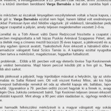
nek védelme, a vendégjátékosok a 25. percben csak nézték, amint Szoboszla
ően a kitűnő ütemben berobbanó
Varga Barnabás
a bal alsó sarokba fejeli 
s miközben az északiak lényegében veszélytelenek voltak a hazai kapura, 
ik gól is:
Varga Barnabás
ezúttal nem fejjel, hanem lábbal volt eredményes
rokba! Pontosan ilyen első félidőre vágytunk: jól védekező, támadásban pedi
 magyar csapattal a pályán, amely teljesen megérdemelten vezetett 2–0-ra.
rnéllal és a Tóth Alexet váltó Damir Redziccsel frissítette a csapatot 
ercben megtapsoltatta a telt házas Puskás Arénával Szappanos Pétert, aki
orra ölelték meg a címeres meztől búcsúzó 35 éves kapust, a játékvezető és a
itány egyben újoncot avatott, Yaakobishvili Áron érkezett a hátralévő időre 
rmadszor válogatott fiatal Szűcs Tamás is. A kapitány ezúttal nyugodta
zben tartva a mérkőzést, magabiztosan, higgadtan futballozott.
 a problémák… Előbb a 68. percben volt egy életerős lövése Topi Keskinennek
gy védést bemutatnia. Majd három perccel később jött a finn gól is,
Ton
obb alsó sarkot.
obb játékosait a pályáról, hogy kipróbáljon másokat a helyükön, így az utols
nabás és Sallai Roland sem. Ott volt viszont Kerkez Milos, aki kis híjá
erpool balhátvédje remekül ért oda az ellenfél kapuja elé, ballábas, lapo
apufát. Ugyanakkor a 79. percben ordító ziccert hagytak ki a finnek is, avag
égén Oiva Jukkola centerezett balról, Topi Keskinen teljesen üresen érkezett
 debütáló kapustól. Mint ahogy a 90 perc utáni ráadásban is, úgyhogy rendkívü
e.
ei harmadik felkészülési mérkőzését is a magyar válogatott egy sokái