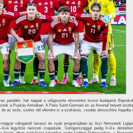
yan parádés: hat nappal a világszerte elismerést kivívó budapesti Bajnoko
eztek a Puskás Arénában. A Paris Saint-Germain és az Arsenal helyett ezútta
n, de az esős, szeles idő ellenére is a szokásos, csodás atmoszféra fogadta 
 magyar válogatott tavaszi és nyári programjában az őszi Nemzetek Ligája
1–0-ra legyőzte nemzeti csapatunk, Görögországgal pedig 0–0-s döntetlen
 a finnek elleni mérkőzést követően pedig kedden Debrecenben, a Nagyerde