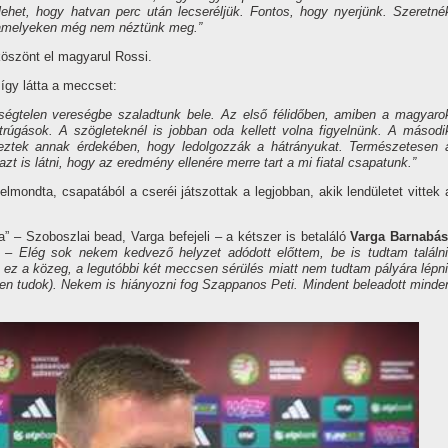
lehet, hogy hatvan perc után lecseréljük. Fontos, hogy nyerjünk. Szeretné
 amelyeken még nem néztünk meg.”
köszönt el magyarul Rossi.
így látta a meccset:
kségtelen vereségbe szaladtunk bele. Az első félidőben, amiben a magyaro
rúgások. A szögleteknél is jobban oda kellett volna figyelnünk. A másodi
eztek annak érdekében, hogy ledolgozzák a hátrányukat. Természetesen 
zt is látni, hogy az eredmény ellenére merre tart a mi fiatal csapatunk.”
lmondta, csapatából a cseréi játszottak a legjobban, akik lendületet vittek 
ra” – Szoboszlai bead, Varga befejeli – a kétszer is betaláló
Varga Barnabá
– Elég sok nekem kedvező helyzet adódott előttem, be is tudtam találni
ez a közeg, a legutóbbi két meccsen sérülés miatt nem tudtam pályára lépni
n tudok). Nekem is hiányozni fog Szappanos Peti. Mindent beleadott minde