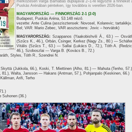
mérkőzésén Varga Barnabás duplájával 2–1-re legyőzte a finneket 
Puskás Arénában pénteken, így továbbra is veretlen 2026-ban.
MAGYARORSZÁG — FINNORSZÁG 2-1 (2-0)
Budapest, Puskás Aréna, 53.148 néző.
vezette: Ante Culina (asszisztensek: Novosel, Kolarevic; tartalékjv.
Bel; VAR: Mario Zebec, VAR asszisztens: Jovic – horvátok)
MAGYARORSZÁG:
Szappanos (Yaakobishvili Á., 63.) — Osvát
(Szűcs K., 46.), Orbán, Csinger, Kerkez (Nagy Zs., 80.) — Schäfer
Vitális (Szűcs T., 63.) — Sallai (Lukács D., 72.), Tóth A. (Redzic
46.), Szoboszlai — Varga B. (Kovács B., 72.)
aráth, Styles, Tóth R., Szendrei N.
kyttä (Jukkola, 66.), Koski, T. Miettinen (Alho, 81.) — Mahuta (Tenho, 57.)
, 81.), Walta, Jansson — Hakans (Antman, 57.), Pohjanpalo (Keskinen, 66.)
 Källman, Arifi, Terho
71.)
ve Suhonen (36.)