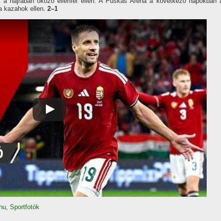
 a hajrában okozó ellenfél ellen. A Puskás Aréna a következő napokban 
a kazahok ellen.
2–1
hu
,
Sportfotók