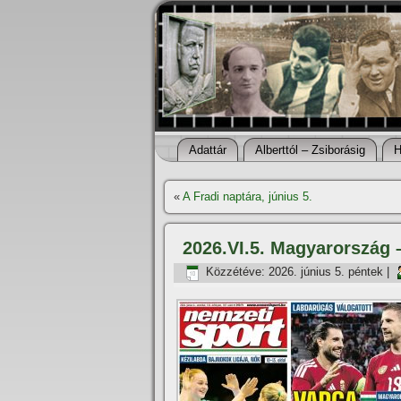
Adattár
Alberttól – Zsiborásig
H
«
A Fradi naptára, június 5.
2026.VI.5. Magyarország 
Közzétéve:
2026. június 5. péntek
|