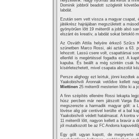
helyzeteink. Nagy nyomás alá került a fin
Dominik jobbról beadott szögletét követ
labdát.
Ezután sem vett vissza a magyar csapat, é
játékrész hajrájában megszületett a másod
gyönyörűen lőtt 19 méterről a jobb alsó sa
elszánt és kreatív, a labdát sokat birtokló
Az Osváth Attila helyére érkező Szűcs Ko
szünetben Marco Rossi, aki aztán a 63. p
lehozott. Lassú csere volt, csapattársai s
ellenfél is megértéssel fogadta ezt. A kap
kapuba. És beállt a még szintén csak ha
kísérletezhetett, mivel csapata abszolút ké
Persze alighogy ezt leírtuk, jönni kezdtek
Yaakobishvili Áronnak vetődve kellett na
Miettinen
25 méterről mesterien lőtte ki a j
A finn szépítés ellenére Rossi lekapta legj
húsz percben már nem játszott Varga Bar
megszerezte a harmadik magyar gólt: a Liv
lövése alig pár centivel kerülte el a bal k
Yaakobishvili védett hatalmasat. A kontra v
11 méterről lőtt, nagyon kellett a bravúr a
jól mutatkozott be az FC Andorra kapuvédőj
Egy gólt ugyan kapott, de megnyerte id