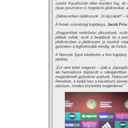
szerint Kazahsztán ellen kezdeni fog, de 
olyan posztokon is megnézni játékosokat,
„Debrecenben találkozunk. Jó éjszakát!”
– 
A finnek szövetségi kapitánya,
Jacob Friis
„Kiegyenlített mérkőzést játszottunk, szü
jobbak voltak, azok a beadások és a pont
játékrészben a játékosaim jó munkát vég
győzelem a legfontosabb mindig, de fontos a
A Nemzeti Sport kérdésére a finn kapitány e
játékba.
„Ezt nem lehet megunni
– utalt a „típusgól
aki harmadszor duplázott a válogatottban.
megérdemelt győzelmet arattunk. Hiányzott 
Remélem, a keddi lesz a következő (amelye
edzésen, minden tiszteletet megérdemel.”