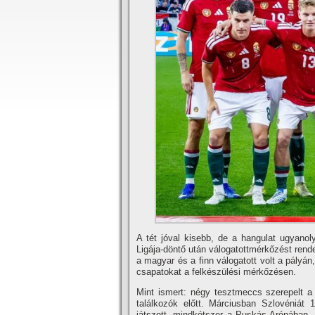
A tét jóval kisebb, de a hangulat ugyanol
Ligája-döntő után válogatottmérkőzést rend
a magyar és a finn válogatott volt a pályá
csapatokat a felkészülési mérkőzésen.
Mint ismert: négy tesztmeccs szerepelt a
találkozók előtt. Márciusban Szlovéniát 
játszott, mindkétszer a Puskás Arénában,