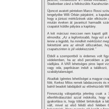
Stadionban zárul a felkészülés Kazahsztán 
Újoncot avatott pénteken Marco Rossi szöve
tengelyébe Willi Orbán párjaként, a kapub
hogy a júniusi mérkőzések után elköszön a
miután éveken át javarészt harmadik szám
csapatot küldte pályára a kapitány.
A két márciusi meccsen nem kapott gólt 
elmondta:
„Az a legfontosabb, hogy ezt a 
lenne a legjobb, ha mindkét mérkőzést meg
fektettünk arra az elmúlt időszakban, hog
csapatszinten is jól védekezzünk.”
Ebből a szempontból is érdemes volt figy
védelemben, ha az első percekben a játé
vádlijára. A VAR lehetséges piros lapot v
vagy oda, paprikásan indult a találkozó
szabálytalanságot.
Akadtak ígéretes lehetőségei a magyar csap
fölé, Kerkez Milos remek labdaszerzés és m
balról beadott labdájából az előrehúzódó Wil
Finnország válogatottja jelenleg csak a
ellenfélválasztást azzal indokolta, hog
gyakorlása is, hogy többet birtokoljuk a la
vált, mivel az első félidő első felében 