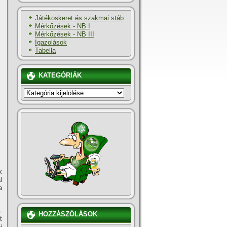
Játékoskeret és szakmai stáb
Mérkőzések - NB I
Mérkőzések - NB III
Igazolások
Tabella
KATEGÓRIÁK
KATEGÓRIÁK
k
l
a
-
HOZZÁSZÓLÁSOK
t
i