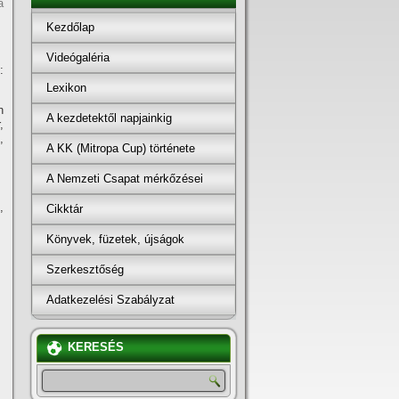
a
Kezdőlap
Videógaléria
:
Lexikon
h
A kezdetektől napjainkig
,
,
A KK (Mitropa Cup) története
A Nemzeti Csapat mérkőzései
,
Cikktár
Könyvek, füzetek, újságok
Szerkesztőség
Adatkezelési Szabályzat
KERESÉS