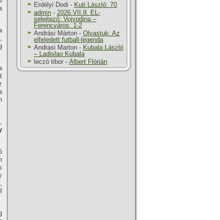
i
Erdélyi Dodi
-
Kuti László: 70
a
admin
-
2026.VII.9. EL-
selejtező: Vojvodina –
Ferencváros: 1-2
a
Andrási Márton
-
Olvastuk: Az
,
elfeledett futball-legenda
g
Andrasi Marton
-
Kubala László
– Ladislao Kubala
leczó tibor
-
Albert Flórián
a
t
z
a
n
,
y
ó
n
s
y
,
l
g