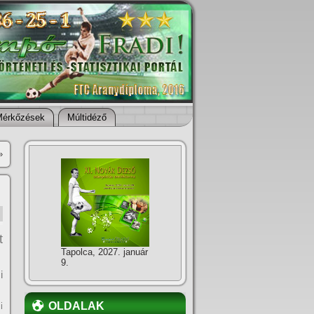
Mérkőzések
Múltidéző
»
t
Tapolca, 2027. január
9.
i
OLDALAK
i