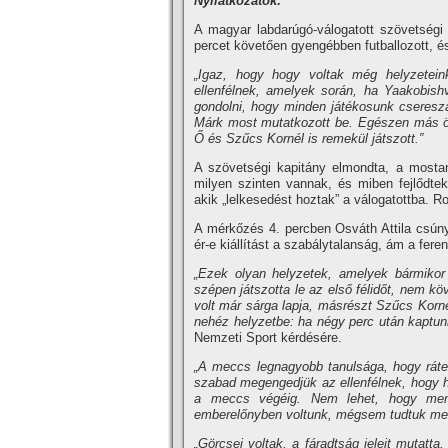
Nyilatkozatok:
A magyar labdarúgó-válogatott szövetségi
percet követően gyengébben futballozott, és
„Igaz, hogy hogy voltak még helyzetein
ellenfélnek, amelyek során, ha Yaakobishv
gondolni, hogy minden játékosunk cseresza
Márk most mutatkozott be. Egészen más ötv
Ő és Szűcs Kornél is remekül játszott.”
A szövetségi kapitány elmondta, a mostani
milyen szinten vannak, és miben fejlődtek.
akik „lelkesedést hoztak” a válogatottba. Ros
A mérkőzés 4. percben Osváth Attila csúny
ér-e kiállítást a szabálytalanság, ám a fer
„Ezek olyan helyzetek, amelyek bármiko
szépen játszotta le az első félidőt, nem kö
volt már sárga lapja, másrészt Szűcs Korné
nehéz helyzetbe: ha négy perc után kaptunk
Nemzeti Sport kérdésére.
„A meccs legnagyobb tanulsága, hogy ráte
szabad megengedjük az ellenfélnek, hogy h
a meccs végéig. Nem lehet, hogy mene
emberelőnyben voltunk, mégsem tudtuk megt
„Görcsei voltak, a fáradtság jeleit mutatt