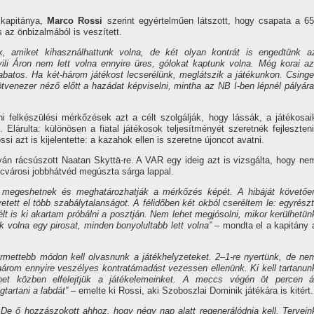
 kapitánya,
Marco Rossi
szerint egyértelműen látszott, hogy csapata a 65
 az önbizalmából is veszített.
k, amiket kihasználhattunk volna, de két olyan kontrát is engedtünk a
ili Áron nem lett volna ennyire üres, gólokat kaptunk volna. Még korai az
batos. Ha két-három játékost lecserélünk, meglátszik a játékunkon. Csinge
enezer néző előtt a hazádat képviselni, mintha az NB I-ben lépnél pályára
 felkészülési mérkőzések azt a célt szolgálják, hogy lássák, a játékosai
 Elárulta: különösen a fiatal játékosok teljesítményét szeretnék fejleszteni
si azt is kijelentette: a kazahok ellen is szeretne újoncot avatni.
án rácsúszott Naatan Skyttä-re. A VAR egy ideig azt is vizsgálta, hogy ne
encvárosi jobbhátvéd megúszta sárga lappal.
r megeshetnek és meghatározhatják a mérkőzés képét. A hibáját követőe
vetett el több szabálytalanságot. A félidőben két okból cseréltem le: egyrészt
lt is ki akartam próbálni a posztján. Nem lehet megjósolni, mikor kerülhetün
 volna egy pirosat, minden bonyolultabb lett volna”
– mondta el a kapitány 
rmettebb módon kell olvasnunk a játékhelyzeteket. 2–1-re nyertünk, de ne
árom ennyire veszélyes kontratámadást vezessen ellenünk. Ki kell tartanun
t közben elfelejtjük a játékelemeinket. A meccs végén öt percen á
artani a labdát”
– emelte ki Rossi, aki Szoboszlai Dominik játékára is kitért.
a. De ő hozzászokott ahhoz, hogy négy nap alatt regenerálódnia kell. Tervein