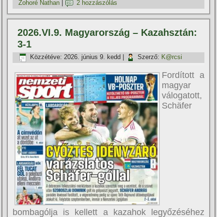
Zohoré Nathan
|
2 hozzászólás
2026.VI.9. Magyarország – Kazahsztán:
3-1
Közzétéve:
2026. június 9. kedd
|
Szerző:
K@rcsi
Fordított a
magyar
válogatott,
Schäfer
bombagólja is kellett a kazahok legyőzéséhez