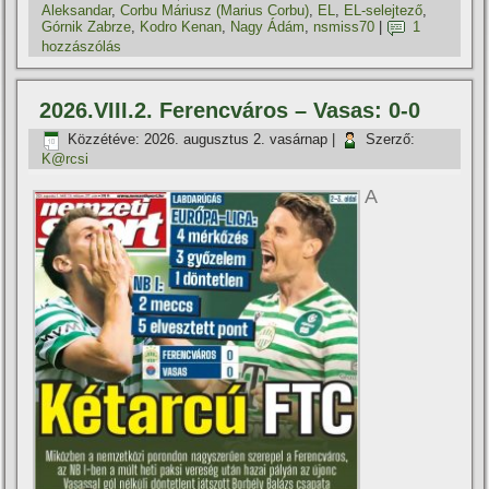
Aleksandar
,
Corbu Máriusz (Marius Corbu)
,
EL
,
EL-selejtező
,
Górnik Zabrze
,
Kodro Kenan
,
Nagy Ádám
,
nsmiss70
|
1
hozzászólás
2026.VIII.2. Ferencváros – Vasas: 0-0
Közzétéve:
2026. augusztus 2. vasárnap
|
Szerző:
K@rcsi
A