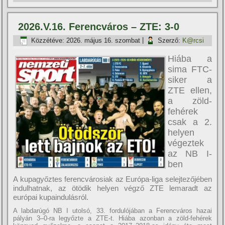
2026.V.16. Ferencváros – ZTE: 3-0
Közzétéve:
2026. május 16. szombat
|
Szerző:
K@rcsi
Hiába a
sima FTC-
siker a
ZTE ellen,
a zöld-
fehérek
csak a 2.
helyen
végeztek
az NB I-
ben
A kupagyőztes ferencvárosiak az Európa-liga selejtezőjében
indulhatnak, az ötödik helyen végző ZTE lemaradt az
európai kupaindulásról.
A labdarúgó NB I utolsó, 33. fordulójában a Ferencváros hazai
pályán 3–0-ra legyőzte a ZTE-t. Hiába azonban a zöld-fehérek