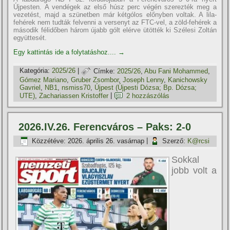
Újpesten. A vendégek az első húsz perc végén szerezték meg a
vezetést, majd a szünetben már kétgólos előnyben voltak. A lila-
fehérek nem tudták felvenni a versenyt az FTC-vel, a zöld-fehérek a
második félidőben három újabb gólt elérve ütötték ki Szélesi Zoltán
együttesét.
Egy kattintás ide a folytatáshoz....
→
Kategória:
2025/26
|
Címke:
2025/26
,
Abu Fani Mohammed
,
Gómez Mariano
,
Gruber Zsombor
,
Joseph Lenny
,
Kanichowsky
Gavriel
,
NB1
,
nsmiss70
,
Újpest (Újpesti Dózsa; Bp. Dózsa;
UTE)
,
Zachariassen Kristoffer
|
2 hozzászólás
2026.IV.26. Ferencváros – Paks: 2-0
Közzétéve:
2026. április 26. vasárnap
|
Szerző:
K@rcsi
Sokkal
jobb volt a