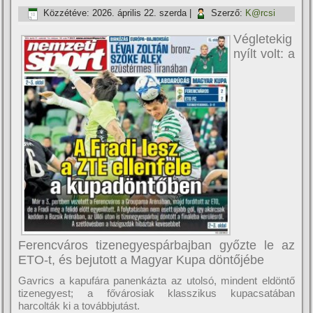
Közzétéve:
2026. április 22. szerda
|
Szerző:
K@rcsi
Végletekig
nyílt volt: a
Ferencváros tizenegyespárbajban győzte le az
ETO-t, és bejutott a Magyar Kupa döntőjébe
Gavrics a kapufára panenkázta az utolsó, mindent eldöntő
tizenegyest; a fővárosiak klasszikus kupacsatában
harcolták ki a továbbjutást.