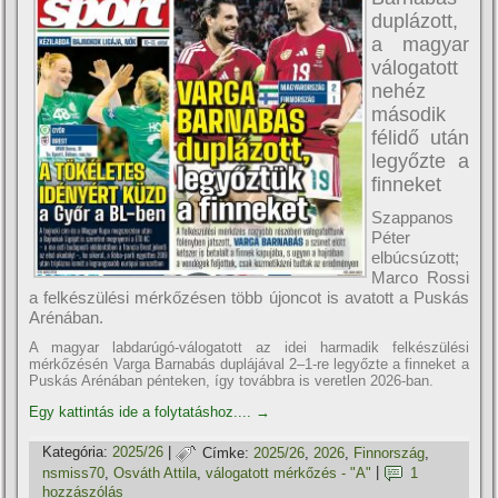
duplázott,
a magyar
válogatott
nehéz
második
félidő után
legyőzte a
finneket
Szappanos
Péter
elbúcsúzott;
Marco Rossi
a felkészülési mérkőzésen több újoncot is avatott a Puskás
Arénában.
A magyar labdarúgó-válogatott az idei harmadik felkészülési
mérkőzésén Varga Barnabás duplájával 2–1-re legyőzte a finneket a
Puskás Arénában pénteken, így továbbra is veretlen 2026-ban.
Egy kattintás ide a folytatáshoz....
→
Kategória:
2025/26
|
Címke:
2025/26
,
2026
,
Finnország
,
nsmiss70
,
Osváth Attila
,
válogatott mérkőzés - "A"
|
1
hozzászólás