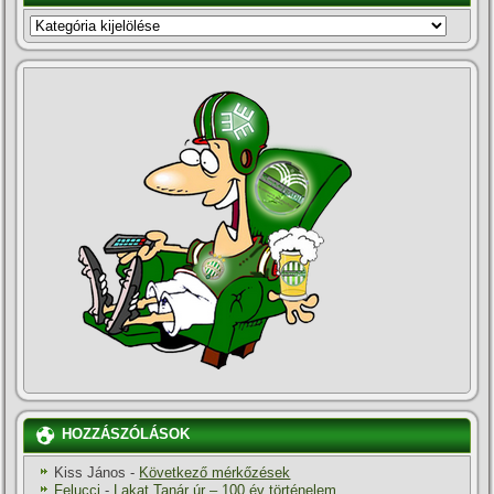
KATEGÓRIÁK
HOZZÁSZÓLÁSOK
Kiss János
-
Következő mérkőzések
Felucci
-
Lakat Tanár úr – 100 év történelem