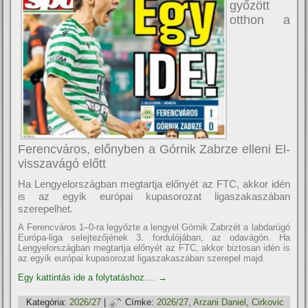
győzött
otthon a
Ferencváros, előnyben a Górnik Zabrze elleni El-
visszavágó előtt
Ha Lengyelországban megtartja előnyét az FTC, akkor idén
is az egyik európai kupasorozat ligaszakaszában
szerepelhet.
A Ferencváros 1–0-ra legyőzte a lengyel Górnik Zabrzét a labdarúgó
Európa-liga selejtezőjének 3. fordulójában, az odavágón. Ha
Lengyelországban megtartja előnyét az FTC, akkor biztosan idén is
az egyik európai kupasorozat ligaszakaszában szerepel majd.
Egy kattintás ide a folytatáshoz....
→
Kategória:
2026/27
|
Címke:
2026/27
,
Arzani Daniel
,
Cirkovic