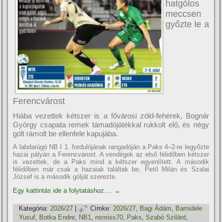
hatgólos
meccsen
győzte le a
Ferencvárost
Hiába vezettek kétszer is a fővárosi zöld-fehérek, Bognár
György csapata remek támadójátékkal rukkolt elő, és négy
gólt rámolt be ellenfele kapujába.
A labdarúgó NB I 1. fordulójának rangadóján a Paks 4–2-re legyőzte
hazai pályán a Ferencvárost. A vendégek az első félidőben kétszer
is vezettek, de a Paks mind a kétszer egyenlített. A második
félidőben már csak a hazaiak találtak be, Pető Milán és Szalai
József is a második gólját szerezte.
Egy kattintás ide a folytatáshoz....
→
Kategória:
2026/27
|
Címke:
2026/27
,
Bagi Ádám
,
Bamidele
Yusuf
,
Botka Endre
,
NB1
,
nsmiss70
,
Paks
,
Szabó Szilárd
,