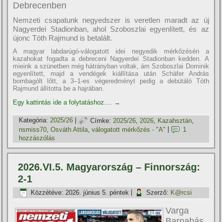
Debrecenben
Nemzeti csapatunk negyedszer is veretlen maradt az új
Nagyerdei Stadionban, ahol Szoboszlai egyenlített, és az
újonc Tóth Rajmund is betalált.
A magyar labdarúgó-válogatott idei negyedik mérkőzésén a
kazahokat fogadta a debreceni Nagyerdei Stadionban kedden. A
mieink a szünetben még hátrányban voltak, ám Szoboszlai Dominik
egyenlített, majd a vendégek kiállítása után Schäfer András
bombagólt lőtt, a 3–1-es végeredményt pedig a debütáló Tóth
Rajmund állította be a hajrában.
Egy kattintás ide a folytatáshoz....
→
Kategória:
2025/26
|
Címke:
2025/26
,
2026
,
Kazahsztán
,
nsmiss70
,
Osváth Attila
,
válogatott mérkőzés - "A"
|
1
hozzászólás
2026.VI.5. Magyarország – Finnország:
2-1
Közzétéve:
2026. június 5. péntek
|
Szerző:
K@rcsi
Varga
Barnabás