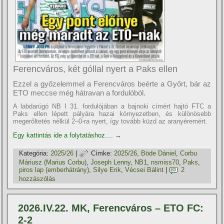
Ferencváros, két góllal nyert a Paks ellen
Ezzel a győzelemmel a Ferencváros beérte a Győrt, bár az
ETO meccse még hátravan a fordulóból.
A labdarúgó NB I 31. fordulójában a bajnoki címért hajtó FTC a
Paks ellen lépett pályára hazai környezetben, és különösebb
megerőltetés nélkül 2–0-ra nyert, így tovább küzd az aranyéremért.
Egy kattintás ide a folytatáshoz....
→
Kategória:
2025/26
|
Címke:
2025/26
,
Böde Dániel
,
Corbu
Máriusz (Marius Corbu)
,
Joseph Lenny
,
NB1
,
nsmiss70
,
Paks
,
piros lap (emberhátrány)
,
Silye Erik
,
Vécsei Bálint
|
2
hozzászólás
2026.IV.22. MK, Ferencváros – ETO FC:
2-2