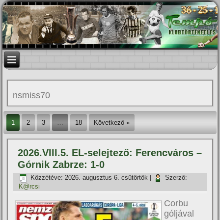
nsmiss70
1
2
3
…
18
Következő »
2026.VIII.5. EL-selejtező: Ferencváros –
Górnik Zabrze: 1-0
Közzétéve:
2026. augusztus 6. csütörtök
|
Szerző:
K@rcsi
Corbu
góljával