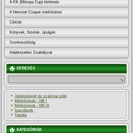
A KK (Mitropa Cup) története
A Nemzeti Csapat mérkőzései
Cikktár
Könyvek, füzetek, újságok
Szerkesztőség
Adatkezelési Szabályzat
KERESÉS
Játékoskeret és szakmai stáb
Mérkőzések - NB I
Mérkőzések - NB III
Igazolások
Tabella
KATEGÓRIÁK