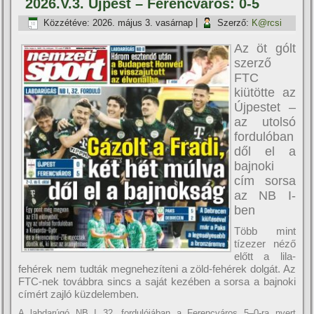
2026.V.3. Újpest – Ferencváros: 0-5
Közzétéve:
2026. május 3. vasárnap
|
Szerző:
K@rcsi
Az öt gólt
szerző
FTC
kiütötte az
Újpestet –
az utolsó
fordulóban
dől el a
bajnoki
cím sorsa
az NB I-
ben
Több mint
tízezer néző
előtt a lila-
fehérek nem tudták megnehezíteni a zöld-fehérek dolgát. Az
FTC-nek továbbra sincs a saját kezében a sorsa a bajnoki
címért zajló küzdelemben.
A labdarúgó NB I 32. fordulójában a Ferencváros 5–0-ra nyert