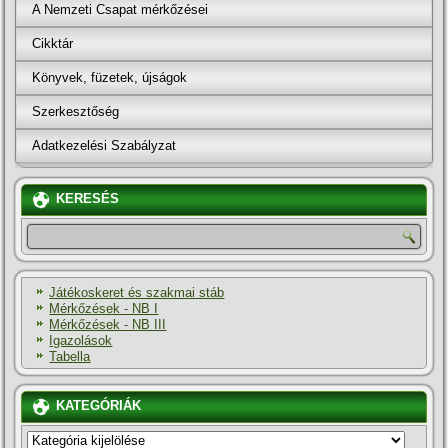
A Nemzeti Csapat mérkőzései
Cikktár
Könyvek, füzetek, újságok
Szerkesztőség
Adatkezelési Szabályzat
KERESÉS
Játékoskeret és szakmai stáb
Mérkőzések - NB I
Mérkőzések - NB III
Igazolások
Tabella
KATEGÓRIÁK
KATEGÓRIÁK