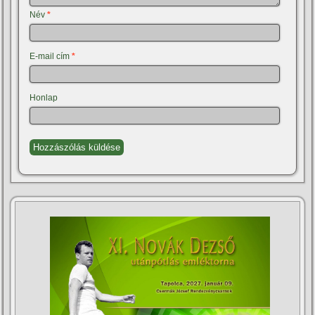
Név
*
E-mail cím
*
Honlap