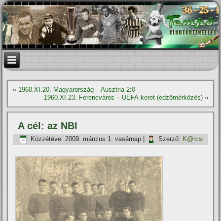
«
1960.XI.20. Magyarország – Ausztria 2:0
1960.XI.23. Ferencváros – UEFA-keret (edzőmérkőzés)
»
A cél: az NBI
Közzétéve:
2009. március 1. vasárnap
|
Szerző:
K@rcsi