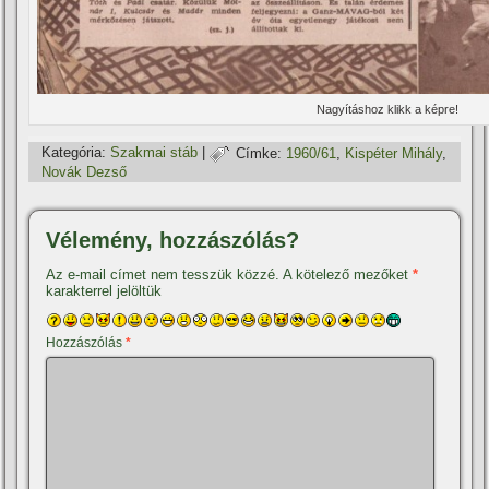
Nagyí­táshoz klikk a képre!
Kategória:
Szakmai stáb
|
Címke:
1960/61
,
Kispéter Mihály
,
Novák Dezső
Vélemény, hozzászólás?
Az e-mail címet nem tesszük közzé.
A kötelező mezőket
*
karakterrel jelöltük
Hozzászólás
*