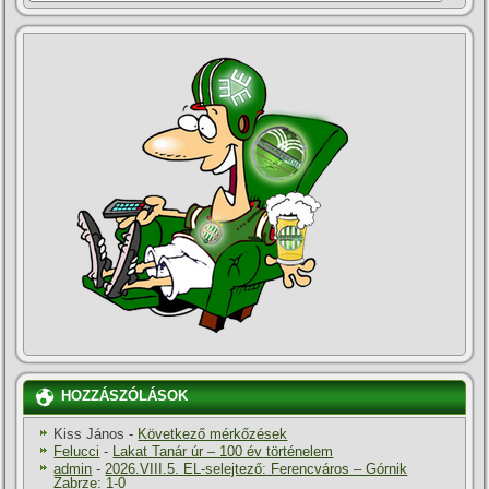
HOZZÁSZÓLÁSOK
Kiss János
-
Következő mérkőzések
Felucci
-
Lakat Tanár úr – 100 év történelem
admin
-
2026.VIII.5. EL-selejtező: Ferencváros – Górnik
Zabrze: 1-0