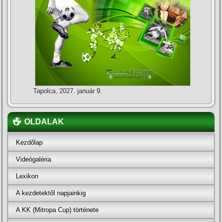
Tapolca, 2027. január 9.
OLDALAK
Kezdőlap
Videógaléria
Lexikon
A kezdetektől napjainkig
A KK (Mitropa Cup) története