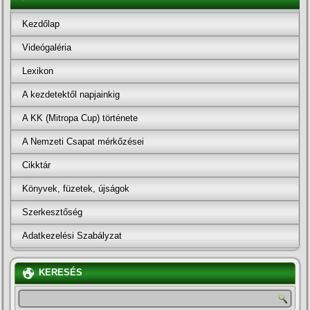
Kezdőlap
Videógaléria
Lexikon
A kezdetektől napjainkig
A KK (Mitropa Cup) története
A Nemzeti Csapat mérkőzései
Cikktár
Könyvek, füzetek, újságok
Szerkesztőség
Adatkezelési Szabályzat
KERESÉS