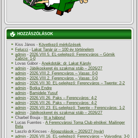
HOZZÁSZÓLÁSOK
Kiss János
-
Következő mérkőzések
Felucci
-
Lakat Tanár úr – 100 év történelem
admin
-
2026.VIII.5. EL-selejtező: Ferencváros – Górnik
Zabrze: 1-0
Lovas Gábor
-
Anekdoták: dr. Lakat Károly
admin
-
Játékoskeret és szakmai stáb – 2026/27
admin
-
2026.VIII.2. Ferencváros – Vasas: 0-0
admin
-
2026.VIII.2. Ferencváros – Vasas: 0-0
admin
-
2026.VII.30. EL-selejtező: Ferencváros – Twente: 2-2
admin
-
Botka Endre
admin
-
Bamidele Yusuf
admin
-
2026.VII.26. Paks – Ferencváros: 4-2
admin
-
2026.VII.26. Paks – Ferencváros: 4-2
admin
-
2026.VII.23. EL-selejtező: Twente – Ferencváros: 1-2
admin
-
Játékoskeret és szakmai stáb – 2026/27
Charbel Bouja
-
Itt a háboru!
Lucas Fuentes
-
A Ferencvárosi Torna Club elnökei: Mailinger
Béla
Laszlo dr.Kincses
-
Átigazolások – 2026/27 (nyár)
admin
-
2026.VII.16. EL-selejtező: Ferencváros – Vojvodina: 3-0