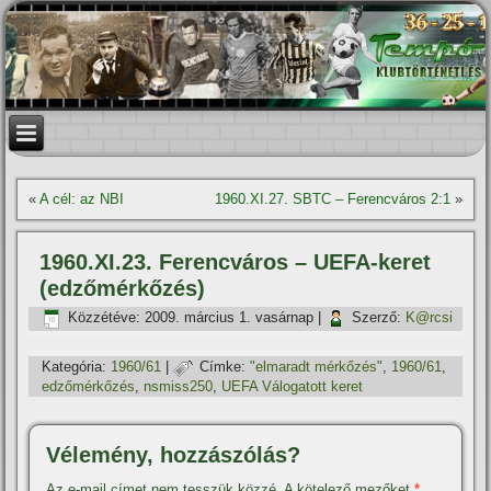
«
A cél: az NBI
1960.XI.27. SBTC – Ferencváros 2:1
»
1960.XI.23. Ferencváros – UEFA-keret
(edzőmérkőzés)
Közzétéve:
2009. március 1. vasárnap
|
Szerző:
K@rcsi
Kategória:
1960/61
|
Címke:
"elmaradt mérkőzés"
,
1960/61
,
edzőmérkőzés
,
nsmiss250
,
UEFA Válogatott keret
Vélemény, hozzászólás?
Az e-mail címet nem tesszük közzé.
A kötelező mezőket
*