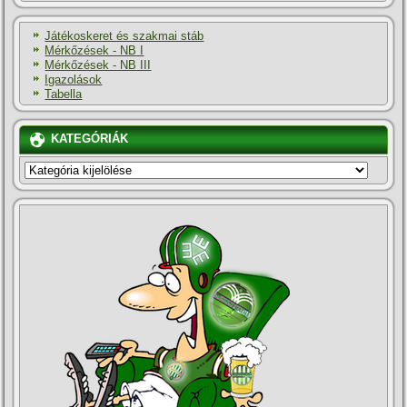
Játékoskeret és szakmai stáb
Mérkőzések - NB I
Mérkőzések - NB III
Igazolások
Tabella
KATEGÓRIÁK
KATEGÓRIÁK