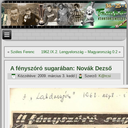
«
Széles Ferenc
1962.IX.2. Lengyelország – Magyarország 0:2
»
A fényszóró sugarában: Novák Dezső
Közzétéve:
2009. március 3. kedd
|
Szerző:
K@rcsi