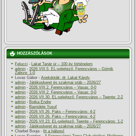
HOZZÁSZÓLÁSOK
Felucci
-
Lakat Tanár úr – 100 év történelem
admin
-
2026.VIII.5. EL-selejtező: Ferencváros – Górnik
Zabrze: 1-0
Lovas Gábor
-
Anekdoták: dr. Lakat Károly
admin
-
Játékoskeret és szakmai stáb – 2026/27
admin
-
2026.VIII.2. Ferencváros – Vasas: 0-0
admin
-
2026.VIII.2. Ferencváros – Vasas: 0-0
admin
-
2026.VII.30. EL-selejtező: Ferencváros – Twente: 2-2
admin
-
Botka Endre
admin
-
Bamidele Yusuf
admin
-
2026.VII.26. Paks – Ferencváros: 4-2
admin
-
2026.VII.26. Paks – Ferencváros: 4-2
admin
-
2026.VII.23. EL-selejtező: Twente – Ferencváros: 1-2
admin
-
Játékoskeret és szakmai stáb – 2026/27
Charbel Bouja
-
Itt a háboru!
Lucas Fuentes
-
A Ferencvárosi Torna Club elnökei: Mailinger