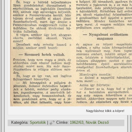
Nagyí­táshoz klikk a képre!
Kategória:
Sportolók
|
Címke:
1962/63
,
Novák Dezső