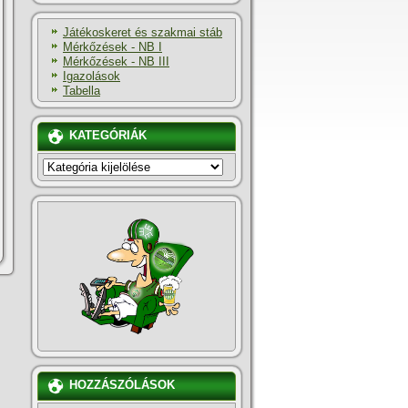
Játékoskeret és szakmai stáb
Mérkőzések - NB I
Mérkőzések - NB III
Igazolások
Tabella
KATEGÓRIÁK
KATEGÓRIÁK
HOZZÁSZÓLÁSOK