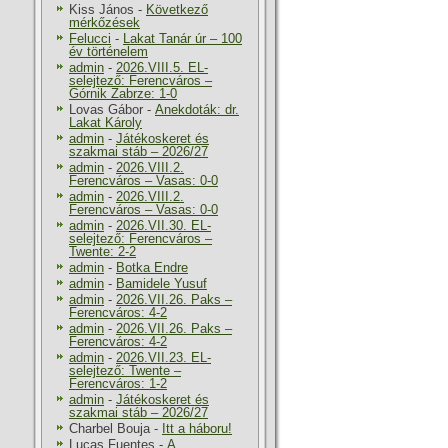
Kiss János
-
Következő
mérkőzések
Felucci
-
Lakat Tanár úr – 100
év történelem
admin
-
2026.VIII.5. EL-
selejtező: Ferencváros –
Górnik Zabrze: 1-0
Lovas Gábor
-
Anekdoták: dr.
Lakat Károly
admin
-
Játékoskeret és
szakmai stáb – 2026/27
admin
-
2026.VIII.2.
Ferencváros – Vasas: 0-0
admin
-
2026.VIII.2.
Ferencváros – Vasas: 0-0
admin
-
2026.VII.30. EL-
selejtező: Ferencváros –
Twente: 2-2
admin
-
Botka Endre
admin
-
Bamidele Yusuf
admin
-
2026.VII.26. Paks –
Ferencváros: 4-2
admin
-
2026.VII.26. Paks –
Ferencváros: 4-2
admin
-
2026.VII.23. EL-
selejtező: Twente –
Ferencváros: 1-2
admin
-
Játékoskeret és
szakmai stáb – 2026/27
Charbel Bouja
-
Itt a háboru!
Lucas Fuentes
-
A