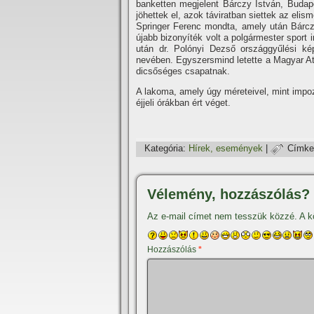
banketten megjelent Bárczy István, Budapes
jöhettek el, azok táviratban siettek az elis
Springer Ferenc mondta, amely után Bárczy
újabb bizonyí­ték volt a polgármester sport
után dr. Polónyi Dezső országgyűlési ké
nevében. Egyszersmind letette a Magyar Ath
dicsőséges csapatnak.
A lakoma, amely úgy méreteivel, mint impoz
éjjeli órákban ért véget.
Kategória:
Hí­rek, események
|
Címke
Vélemény, hozzászólás?
Az e-mail címet nem tesszük közzé.
A k
Hozzászólás
*