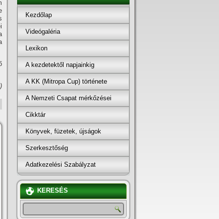
m
e
Kezdőlap
s
i
Videógaléria
a
a
Lexikon
ő
A kezdetektől napjainkig
A KK (Mitropa Cup) története
)
A Nemzeti Csapat mérkőzései
Cikktár
Könyvek, füzetek, újságok
Szerkesztőség
Adatkezelési Szabályzat
KERESÉS