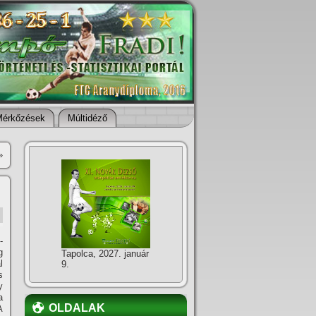
Mérkőzések
Múltidéző
»
-
g
Tapolca, 2027. január
l
9.
s
y
a
OLDALAK
A