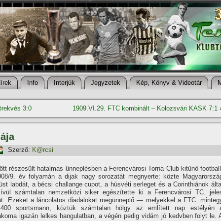
í­rek
Info
Interjúk
Jegyzetek
Kép, Könyv & Videotár
Törekvés 3:0
1909.VI.29. FTC kombinált – Kolozsvári KASK 7:1
ája
Szerző:
K@rcsi
ött részesült hatalmas ünneplésben a Ferencvárosi Torna Club kitűnő football
908/9. év folyamán a dijak nagy sorozatát megnyerte: közte Magyarorszá
üst labdát, a bécsi challange cupot, a húsvéti serleget és a Corinthiánok álta
 kí­vül számtalan nemzetközi siker egészí­tette ki a Ferencvárosi TC. jele
ját. Ezeket a láncolatos diadalokat megünneplő — melyekkel a FTC. minteg
400 sportsmann, köztük számtalan hölgy az emlí­tett nap estélyén 
oma igazán lelkes hangulatban, a végén pedig vidám jó kedvben folyt le. 