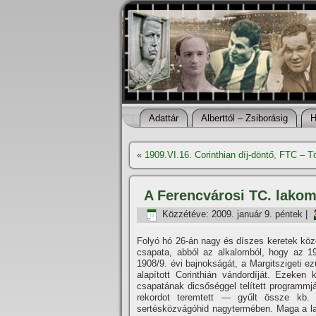
Adattár
Alberttól – Zsiborásig
H
«
1909.VI.16. Corinthian dí­j-döntő, FTC – 
A Ferencvárosi TC. lakom
Közzétéve:
2009. január 9. péntek
|
Folyó hó 26-án nagy és dí­szes keretek köz
csapata, abból az alkalomból, hogy az 1
1908/9. évi bajnokságát, a Margitszigeti ez
alapí­tott Corinthián vándordí­ját. Ezeken
csapatának dicsőséggel telí­tett programm
rekordot teremtett — gyűlt össze kb. 
sertésközvágóhid nagytermében. Maga a lak