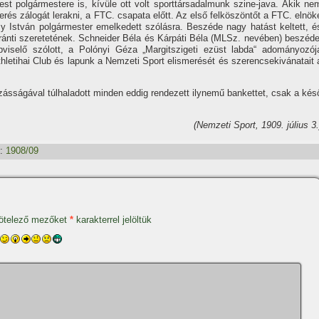
t polgármestere is, kí­vüle ott volt sporttársadalmunk szine-java. Akik ne
merés zálogát lerakni, a FTC. csapata előtt. Az első felköszöntőt a FTC. elnök
 István polgármester emelkedett szólásra. Beszéde nagy hatást keltett, é
 iránti szeretetének. Schneider Béla és Kárpáti Béla (MLSz. nevében) beszéde
pviselő szólott, a Polónyi Géza „Margitszigeti ezüst labda“ adományozój
letihai Club és lapunk a Nemzeti Sport elismerését és szerencsekivánatait 
ásságával túlhaladott minden eddig rendezett ilynemű bankettet, csak a kés
(Nemzeti Sport, 1909. július 3.
:
1908/09
ötelező mezőket
*
karakterrel jelöltük