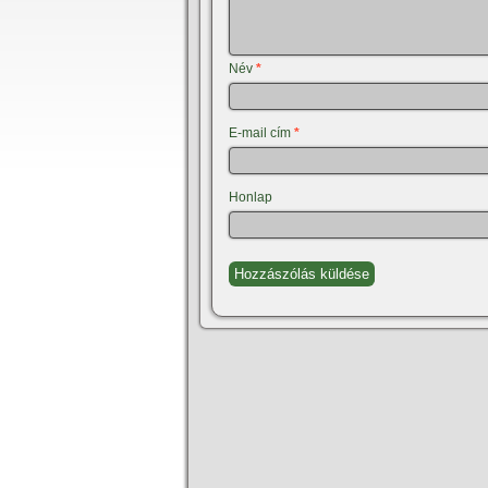
Név
*
E-mail cím
*
Honlap