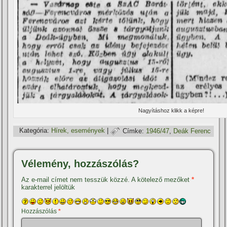
Nagyí­táshoz klikk a képre!
Kategória:
Hí­rek, események
|
Címke:
1946/47
,
Deák Ferenc
Vélemény, hozzászólás?
Az e-mail címet nem tesszük közzé.
A kötelező mezőket
*
karakterrel jelöltük
Hozzászólás
*