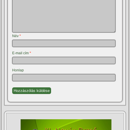
Név
*
E-mail cím
*
Honlap