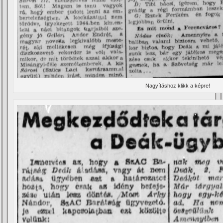
Nagyí­táshoz klikk a képre!