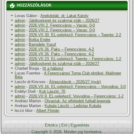
HOZZÁSZÓLÁSOK
Lovas Gábor
-
Anekdoták: dr. Lakat Károly
admin
-
Játékoskeret és szakmai stáb – 2026/27
admin
-
2026.VIII.2. Ferencváros – Vasas: 0-0
admin
-
2026.VIII.2. Ferencváros – Vasas: 0-0
admin
-
2026.VII.30. EL-selejtező: Ferencváros – Twente: 2-2
admin
-
Botka Endre
admin
-
Bamidele Yusuf
admin
-
2026.VII.26. Paks – Ferencváros: 4-2
admin
-
2026.VII.26. Paks – Ferencváros: 4-2
admin
-
2026.VII.23. EL-selejtező: Twente – Ferencváros: 1-2
admin
-
Játékoskeret és szakmai stáb – 2026/27
Charbel Bouja
-
Itt a háboru!
Lucas Fuentes
-
A Ferencvárosi Torna Club elnökei: Mailinger
Béla
Laszlo dr.Kincses
-
Átigazolások – 2026/27 (nyár)
admin
-
2026.VII.16. EL-selejtező: Ferencváros – Vojvodina: 3-0
Erdélyi Dodi
-
Kuti László: 70
admin
-
2026.VII.9. EL-selejtező: Vojvodina – Ferencváros: 1-2
Andrási Márton
-
Olvastuk: Az elfeledett futball-legenda
Andrasi Marton
-
Kubala László – Ladislao Kubala
leczó tibor
-
Albert Flórián
Erkölcs
|
Erő
|
Egyetértés
Copyright © 2026. Minden jog fenntartva.