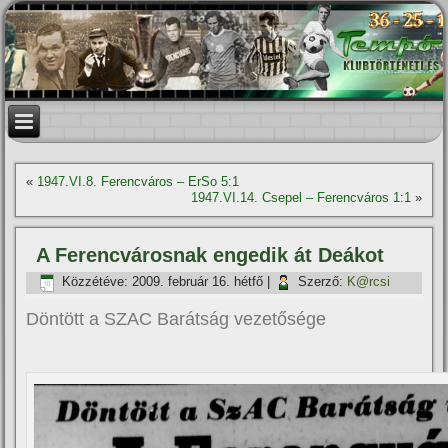
«
1947.VI.8. Ferencváros – ErSo 5:1
1947.VI.14. Csepel – Ferencváros 1:1
»
A Ferencvárosnak engedik át Deákot
Közzétéve:
2009. február 16. hétfő
|
Szerző:
K@rcsi
Döntött a SZAC Barátság vezetősége