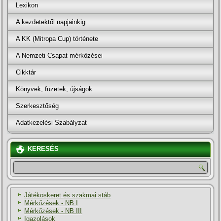
Lexikon
A kezdetektől napjainkig
A KK (Mitropa Cup) története
A Nemzeti Csapat mérkőzései
Cikktár
Könyvek, füzetek, újságok
Szerkesztőség
Adatkezelési Szabályzat
KERESÉS
Játékoskeret és szakmai stáb
Mérkőzések - NB I
Mérkőzések - NB III
Igazolások