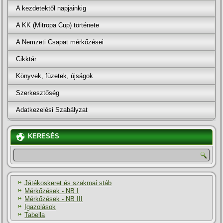
A kezdetektől napjainkig
A KK (Mitropa Cup) története
A Nemzeti Csapat mérkőzései
Cikktár
Könyvek, füzetek, újságok
Szerkesztőség
Adatkezelési Szabályzat
KERESÉS
Játékoskeret és szakmai stáb
Mérkőzések - NB I
Mérkőzések - NB III
Igazolások
Tabella