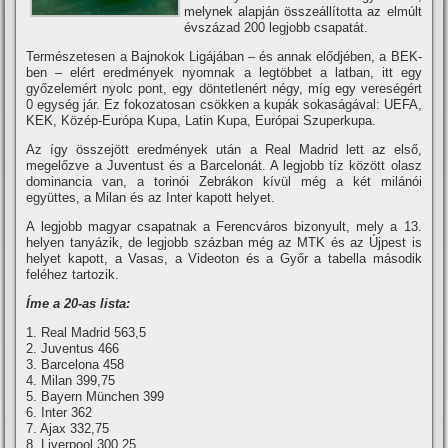
melynek alapján összeállí­totta az elmúlt
évszázad 200 legjobb csapatát.
Természetesen a Bajnokok Ligájában – és annak elődjében, a BEK-
ben – elért eredmények nyomnak a legtöbbet a latban, itt egy
győzelemért nyolc pont, egy döntetlenért négy, mí­g egy vereségért
0 egység jár. Ez fokozatosan csökken a kupák sokaságával: UEFA,
KEK, Közép-Európa Kupa, Latin Kupa, Európai Szuperkupa.
Az í­gy összejött eredmények után a Real Madrid lett az első,
megelőzve a Juventust és a Barcelonát. A legjobb tí­z között olasz
dominancia van, a torinói Zebrákon kí­vül még a két milánói
együttes, a Milan és az Inter kapott helyet.
A legjobb magyar csapatnak a Ferencváros bizonyult, mely a 13.
helyen tanyázik, de legjobb százban még az MTK és az Újpest is
helyet kapott, a Vasas, a Videoton és a Győr a tabella második
feléhez tartozik.
Íme a 20-as lista:
1. Real Madrid 563,5
2. Juventus 466
3. Barcelona 458
4. Milan 399,75
5. Bayern München 399
6. Inter 362
7. Ajax 332,75
8. Liverpool 300,25