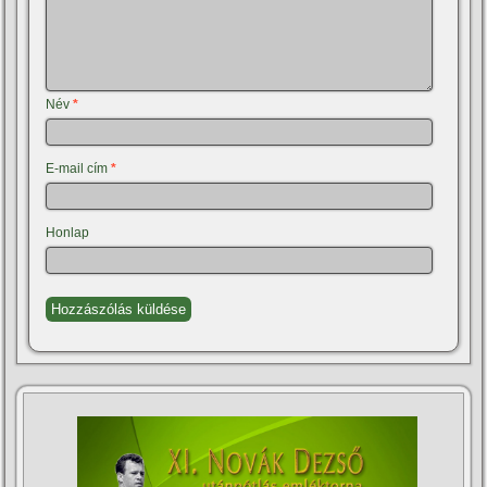
Név
*
E-mail cím
*
Honlap