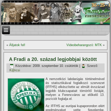
«
Álljatok fel!
Videobeharangozó: MTK
»
A Fradi a 20. század legjobbjai között
Közzétéve:
2009. szeptember 10. csütörtök
|
Szerző:
K@rcsi
A nemzetközi labdarúgás történelmével
és statisztikáival foglalkozó szervezet
(IFFHS) elkészí­tette az elmúlt évszázad
legjobb klubcsapatait tömörí­tő listáját,
melyen a Ferencváros az előkelő 13.
pozí­ciót foglalja el.
Az IFFHS az európai kupaporondon elért
eredményeket vette figyelembe,