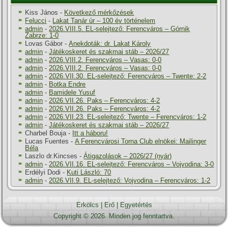
Kiss János
-
Következő mérkőzések
Felucci
-
Lakat Tanár úr – 100 év történelem
admin
-
2026.VIII.5. EL-selejtező: Ferencváros – Górnik
Zabrze: 1-0
Lovas Gábor
-
Anekdoták: dr. Lakat Károly
admin
-
Játékoskeret és szakmai stáb – 2026/27
admin
-
2026.VIII.2. Ferencváros – Vasas: 0-0
admin
-
2026.VIII.2. Ferencváros – Vasas: 0-0
admin
-
2026.VII.30. EL-selejtező: Ferencváros – Twente: 2-2
admin
-
Botka Endre
admin
-
Bamidele Yusuf
admin
-
2026.VII.26. Paks – Ferencváros: 4-2
admin
-
2026.VII.26. Paks – Ferencváros: 4-2
admin
-
2026.VII.23. EL-selejtező: Twente – Ferencváros: 1-2
admin
-
Játékoskeret és szakmai stáb – 2026/27
Charbel Bouja
-
Itt a háboru!
Lucas Fuentes
-
A Ferencvárosi Torna Club elnökei: Mailinger
Béla
Laszlo dr.Kincses
-
Átigazolások – 2026/27 (nyár)
admin
-
2026.VII.16. EL-selejtező: Ferencváros – Vojvodina: 3-0
Erdélyi Dodi
-
Kuti László: 70
admin
-
2026.VII.9. EL-selejtező: Vojvodina – Ferencváros: 1-2
Erkölcs
|
Erő
|
Egyetértés
Copyright © 2026. Minden jog fenntartva.