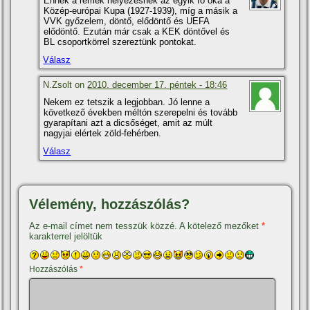
Ennek a remek helyezésnek az egyik fő oka a
Közép-európai Kupa (1927-1939), mí­g a másik a
VVK győzelem, döntő, elődöntő és UEFA
elődöntő. Ezután már csak a KEK döntővel és
BL csoportkörrel szereztünk pontokat.
Válasz
N.Zsolt on
2010. december 17. péntek - 18:46
Nekem ez tetszik a legjobban. Jó lenne a
következő években méltón szerepelni és tovább
gyarapí­tani azt a dicsőséget, amit az múlt
nagyjai elértek zöld-fehérben.
Válasz
Vélemény, hozzászólás?
Az e-mail címet nem tesszük közzé.
A kötelező mezőket
*
karakterrel jelöltük
Hozzászólás
*