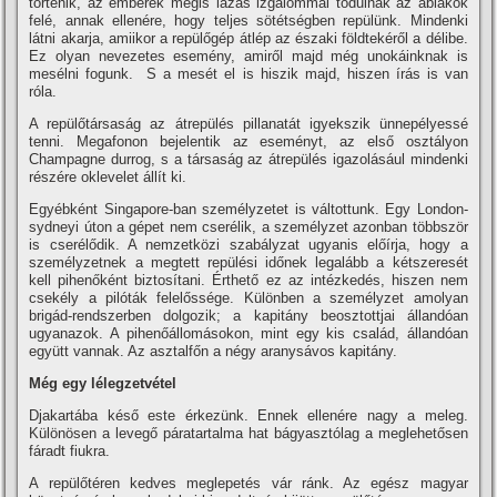
történik, az emberek mégis lázas izgalommal tódulnak az ablakok
felé, annak ellenére, hogy teljes sötétségben repülünk. Mindenki
látni akarja, amiikor a repülőgép átlép az északi földtekéről a délibe.
Ez olyan nevezetes esemény, amiről majd még unokáinknak is
mesélni fogunk. S a mesét el is hiszik majd, hiszen í­rás is van
róla.
A repülőtársaság az átrepülés pillanatát igyekszik ünnepélyessé
tenni. Megafonon bejelentik az eseményt, az első osztályon
Champagne durrog, s a társaság az átrepülés igazolásául mindenki
részére oklevelet állí­t ki.
Egyébként Singapore-ban személyzetet is váltottunk. Egy London-
sydneyi úton a gépet nem cserélik, a személyzet azonban többször
is cserélődik. A nemzetközi szabályzat ugyanis előí­rja, hogy a
személyzetnek a megtett repülési időnek legalább a kétszeresét
kell pihenőként biztosí­tani. Érthető ez az intézkedés, hiszen nem
csekély a pilóták felelőssége. Különben a személyzet amolyan
brigád-rendszerben dolgozik; a kapitány beosztottjai állandóan
ugyanazok. A pihenőállomásokon, mint egy kis család, állandóan
együtt vannak. Az asztalfőn a négy aranysávos kapitány.
Még egy lélegzetvétel
Djakartába késő este érkezünk. Ennek ellenére nagy a meleg.
Különösen a levegő páratartalma hat bágyasztólag a meglehetősen
fáradt fiukra.
A repülőtéren kedves meglepetés vár ránk. Az egész magyar