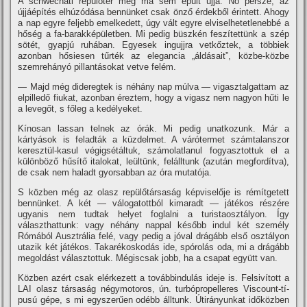
A schwechati repülőtér még ma sem épült újjá. No persze, az
újjáépí­tés elhúzódása bennünket csak önző érdekből érintett. Ahogy
a nap egyre feljebb emelkedett, úgy vált egyre elviselhetetlenebbé a
hőség a fa-barakképületben. Mi pedig büszkén feszí­tettünk a szép
sötét, gyapjú ruhában. Egyesek ingujjra vetkőztek, a többiek
azonban hősiesen tűrték az elegancia „áldásait”, közbe-közbe
szemrehányó pillantásokat vetve felém.
— Majd még dideregtek is néhány nap múlva — vigasztalgattam az
elpilledő fiukat, azonban éreztem, hogy a vigasz nem nagyon hűti le
a levegőt, s főleg a kedélyeket.
Kí­nosan lassan telnek az órák. Mi pedig unatkozunk. Már a
kártyások is feladták a küzdelmet. A várótermet számtalanszor
keresztül-kasul végigsétáltuk, számolatlanul fogyasztottuk el a
különböző hűsí­tő italokat, leültünk, felálltunk (azután megfordí­tva),
de csak nem haladt gyorsabban az óra mutatója.
S közben még az olasz repülőtársaság képviselője is rémí­tgetett
bennünket. A két — válogatottból kimaradt — játékos részére
ugyanis nem tudtak helyet foglalni a turistaosztályon. Így
választhattunk: vagy néhány nappal később indul két személy
Rómából Ausztrália felé, vagy pedig a jóval drágább első osztályon
utazik két játékos. Takarékoskodás ide, spórolás oda, mi a drágább
megoldást választottuk. Mégiscsak jobb, ha a csapat együtt van.
Közben azért csak elérkezett a továbbindulás ideje is. Felsiví­tott a
LAI olasz társaság négymotoros, ún. turbópropelleres Viscount-tí­
pusú gépe, s mi egyszerűen odébb álltunk. Útirányunkat időközben