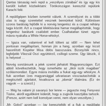
Qantas társaság nem repül a „veszélyes zónában” és í­gy egy kis
kerülőt kellett közbeiktatni: Törökországon keresztül repülünk
Karachi felé.
A repülőgépen közben ismertté válunk. A személyzet és a többi
utas is nagy szeretettel vesznek bennünket körül. Különösen
szoros barátság fejlődik ki a norvég tengerész és a csapat néhány
tagja között. Azt a csapat lélekbúvárai hamar megállapí­tották, hogy
tengerész barátunk csalódott ember. Csalhatatlan tünet: egyre-
másra nyakalta a White Horse-whiskyt.
— Igaza van, valamivel el kell tölteni az időt! — Nem lehet
pontosan megállapí­tani, honnan jön a hang, azonban egy kicsit
hasonlí­tott Kispéter Misa öblös basszusára. Bizonyí­ték nincs,
legfeljebb Vilezsál Oszi együttérző, csillogó szeme. Úgy látszik, ő
is helyesel …
Norvég sorstársunk a jelek szerint járhatott Magyarországon. Ezt
abból következtettük, hogy ismerhette az „ökör iszik magában”
szólásmondást. Egyre másra invitálta a fiukat egy-egy whiskyre. A
fiuk azonban í­zes magyarsággal udvariasan visszautasí­tották a
megtisztelő ajánlatot, hivatkozva az „idomár” tilalmára. (Ez én
vagyok — a szerző.)
— Még ha valami jó savanyú bor lenne — jegyezte meg Fenyvesi
Tüske, akiről egyébként kiderült, hogy a zugivók kasztjába tartozik.
(Persze, azért nem kell komolyan venni, nem olyan veszélyes.)
„Mr. Golyó” azonban — í­gy keresztelték el a fiuk a repülőgép