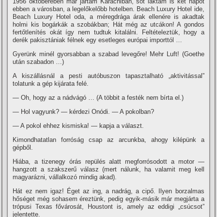
1956 októberében már jártam Karachiban, sőt laktam is két napot
ebben a városban, a legelőkelőbb hotelben. Beach Luxury Hotel ide,
Beach Luxury Hotel oda, a méregdrága árak ellenére is akadtak
holmi kis bogárkák a szobákban; Hát még az utcákon! A gondos
fertőtlení­tés okát í­gy nem tudtuk kitalálni. Feltételeztük, hogy a
derék pakisztániak félnek egy esetleges európai importtól …
Gyerünk minél gyorsabban a szabad levegőre! Mehr Luft! (Goethe
után szabadon …)
A kiszállásnál a pesti autóbuszon tapasztalható „aktivitással”
tolatunk a gép kijárata felé.
— Oh, hogy az a nádvágó … (A többit a festék nem bí­rta el.)
— Hol vagyunk? — kérdezi Onódi. — A pokolban?
— A pokol ehhez kismiska! — kapja a választ.
Kimondhatatlan forróság csap az arcunkba, ahogy kilépünk a
gépből.
Hiába, a tizenegy órás repülés alatt megforrósodott a motor —
hangzott a szakszerű válasz (mert nálunk, ha valamit meg kell
magyarázni, vállalkozó mindig akad).
Hát ez nem igaz! Éget az ing, a nadrág, a cipő. Ilyen borzalmas
hőséget még sohasem éreztünk, pedig egyik-másik már megjárta a
trópusi Texas fővárosát, Houstont is, amely az eddigi „csúcsot”
jelentette.