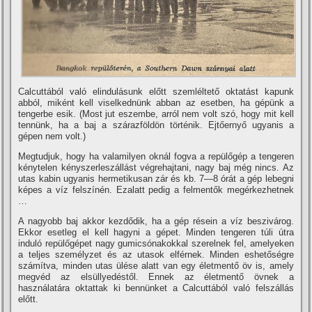
Calcuttából való elindulásunk előtt szemléltető oktatást kapunk
abból, miként kell viselkednünk abban az esetben, ha gépünk a
tengerbe esik. (Most jut eszembe, arról nem volt szó, hogy mit kell
tennünk, ha a baj a szárazföldön történik. Ejtőernyő ugyanis a
gépen nem volt.)
Megtudjuk, hogy ha valamilyen oknál fogva a repülőgép a tengeren
kénytelen kényszerleszállást végrehajtani, nagy baj még nincs. Az
utas kabin ugyanis hermetikusan zár és kb. 7—8 órát a gép lebegni
képes a ví­z felszí­nén. Ezalatt pedig a felmentők megérkezhetnek
…
A nagyobb baj akkor kezdődik, ha a gép résein a ví­z beszivárog.
Ekkor esetleg el kell hagyni a gépet. Minden tengeren túli útra
induló repülőgépet nagy gumicsónakokkal szerelnek fel, amelyeken
a teljes személyzet és az utasok elférnek. Minden eshetőségre
számí­tva, minden utas ülése alatt van egy életmentő öv is, amely
megvéd az elsüllyedéstől. Ennek az életmentő övnek a
használatára oktattak ki bennünket a Calcuttából való felszállás
előtt.