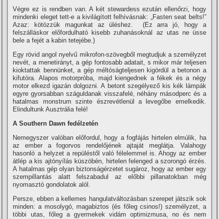
Végre ez is rendben van. A két stewardess ezután ellenőrzi, hogy
mindenki eleget tett-e a kivilágí­tott felhí­vásnak: „Fasten seat belts!”
Azaz: kötözzük magunkat az üléshez. (Ez arra jó, hogy a
felszálláskor előfordulható kisebb zuhanásoknál az utas ne üsse
bele a fejét a kabin tetejébe.)
Egy rövid angol nyelvű mikrofon-szövegből megtudjuk a személyzet
nevét, a menetirányt, a gép fontosabb adatait, s mikor már teljesen
kioktattak bennünket, a gép méltóságteljesen kigördül a betonon a
kifutóra. Alapos motorpróba, majd kiengednek a fékek és a négy
motor elkezd igazán dolgozni. A betont szegélyező kis kék lámpák
egyre gyorsabban száguldanak visszafelé, néhány másodperc és a
hatalmas monstrum szinte észrevétlenül a levegőbe emelkedik.
Elindultunk Ausztrália felé!
A Southern Dawn fedélzetén
Nemegyszer valóban előfordul, hogy a fogfájás hirtelen elmúlik, ha
az ember a fogorvos rendelőjének ajtaját meglátja. Valahogy
hasonló a helyzet a repüléstől való félelemmel is. Ahogy az ember
átlép a kis ajtónyí­lás küszöbén, hirtelen felenged a szorongó érzés.
A hatalmas gép olyan biztonságérzetet sugároz, hogy az ember egy
szempillantás alatt felszabadul az előbbi pillanatokban még
nyomasztó gondolatok alól.
Persze, ebben a kellemes hangulatváltozásban szerepet játszik sok
minden: a mosolygó, magabiztos (és főleg csinos!) személyzet, a
többi utas, főleg a gyermekek vidám optimizmusa, no és nem