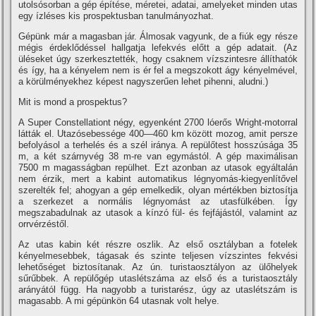
utolsósorban a gép épí­tése, méretei, adatai, amelyeket minden utas
egy í­zléses kis prospektusban tanulmányozhat.
Gépünk már a magasban jár. Álmosak vagyunk, de a fiúk egy része
mégis érdeklődéssel hallgatja lefekvés előtt a gép adatait. (Az
üléseket úgy szerkesztették, hogy csaknem ví­zszintesre állí­thatók
és í­gy, ha a kényelem nem is ér fel a megszokott ágy kényelmével,
a körülményekhez képest nagyszerűen lehet pihenni, aludni.)
Mit is mond a prospektus?
A Super Constellationt négy, egyenként 2700 lóerős Wright-motorral
látták el. Utazósebessége 400—460 km között mozog, amit persze
befolyásol a terhelés és a szél iránya. A repülőtest hosszúsága 35
m, a két szárnyvég 38 m-re van egymástól. A gép maximálisan
7500 m magasságban repülhet. Ezt azonban az utasok egyáltalán
nem érzik, mert a kabint automatikus légnyomás-kiegyenlí­tővel
szerelték fel; ahogyan a gép emelkedik, olyan mértékben biztosí­tja
a szerkezet a normális légnyomást az utasfülkében. Így
megszabadulnak az utasok a kí­nzó fül- és fejfájástól, valamint az
orrvérzéstől.
Az utas kabin két részre oszlik. Az első osztályban a fotelek
kényelmesebbek, tágasak és szinte teljesen ví­zszintes fekvési
lehetőséget biztosí­tanak. Az ún. turistaosztályon az ülőhelyek
sűrűbbek. A repülőgép utaslétszáma az első és a turistaosztály
arányától függ. Ha nagyobb a turistarész, úgy az utaslétszám is
magasabb. A mi gépünkön 64 utasnak volt helye.