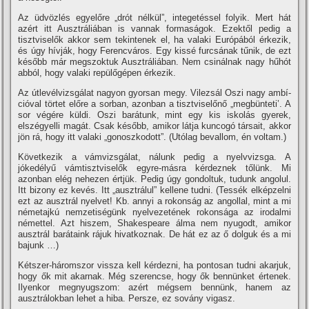
Az üdvözlés egyelőre „drót nélkül”, integetéssel folyik. Mert hát
azért itt Ausztráliában is vannak formaságok. Ezektől pedig a
tisztviselők akkor sem tekintenek el, ha valaki Európából érkezik,
és úgy hí­vják, hogy Ferencváros. Egy kissé furcsának tűnik, de ezt
később már megszoktuk Ausztráliában. Nem csinálnak nagy hűhót
abból, hogy valaki repülőgépen érkezik.
Az útlevélvizsgálat nagyon gyorsan megy. Vilezsál Oszi nagy ambí­
cióval törtet előre a sorban, azonban a tisztviselőnő „megbünteti’. A
sor végére küldi. Oszi barátunk, mint egy kis iskolás gyerek,
elszégyelli magát. Csak később, amikor látja kuncogó társait, akkor
jön rá, hogy itt valaki „gonoszkodott”. (Utólag bevallom, én voltam.)
Következik a vámvizsgálat, nálunk pedig a nyelvvizsga. A
jókedélyű vámtisztviselők egyre-másra kérdeznek tőlünk. Mi
azonban elég nehezen értjük. Pedig úgy gondoltuk, tudunk angolul.
Itt bizony ez kevés. Itt „ausztrálul” kellene tudni. (Tessék elképzelni
ezt az ausztrál nyelvet! Kb. annyi a rokonság az angollal, mint a mi
németajkú nemzetiségünk nyelvezetének rokonsága az irodalmi
némettel. Azt hiszem, Shakespeare álma nem nyugodt, amikor
ausztrál barátaink rájuk hivatkoznak. De hát ez az ő dolguk és a mi
bajunk …)
Kétszer-háromszor vissza kell kérdezni, ha pontosan tudni akarjuk,
hogy ők mit akarnak. Még szerencse, hogy ők bennünket értenek.
Ilyenkor megnyugszom: azért mégsem bennünk, hanem az
ausztrálokban lehet a hiba. Persze, ez sovány vigasz.