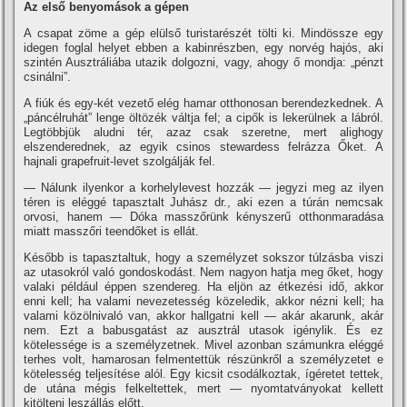
Az első benyomások a gépen
A csapat zöme a gép elülső turistarészét tölti ki. Mindössze egy
idegen foglal helyet ebben a kabinrészben, egy norvég hajós, aki
szintén Ausztráliába utazik dolgozni, vagy, ahogy ő mondja: „pénzt
csinálni”.
A fiúk és egy-két vezető elég hamar otthonosan berendezkednek. A
„páncélruhát” lenge öltözék váltja fel; a cipők is lekerülnek a lábról.
Legtöbbjük aludni tér, azaz csak szeretne, mert alighogy
elszenderednek, az egyik csinos stewardess felrázza Őket. A
hajnali grapefruit-levet szolgálják fel.
— Nálunk ilyenkor a korhelylevest hozzák — jegyzi meg az ilyen
téren is eléggé tapasztalt Juhász dr., aki ezen a túrán nemcsak
orvosi, hanem — Dóka masszőrünk kényszerű otthonmaradása
miatt masszőri teendőket is ellát.
Később is tapasztaltuk, hogy a személyzet sokszor túlzásba viszi
az utasokról való gondoskodást. Nem nagyon hatja meg őket, hogy
valaki például éppen szendereg. Ha eljön az étkezési idő, akkor
enni kell; ha valami nevezetesség közeledik, akkor nézni kell; ha
valami közölnivaló van, akkor hallgatni kell — akár akarunk, akár
nem. Ezt a babusgatást az ausztrál utasok igénylik. És ez
kötelessége is a személyzetnek. Mivel azonban számunkra eléggé
terhes volt, hamarosan felmentettük részünkről a személyzetet e
kötelesség teljesí­tése alól. Egy kicsit csodálkoztak, í­géretet tettek,
de utána mégis felkeltettek, mert — nyomtatványokat kellett
kitölteni leszállás előtt.