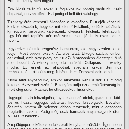
Errefelé bizony nem nagyon.
Egy kicsit talán túl sokat is foglalkozunk norvég barátunk viselt
dolgaival, de van időnk. Ezt pedig el kell ütni valahogy.
Tizenegy órán keresztül állandóan a levegőben! El tudják képzelni,
kedves olvasóink, hogy ez mit jelent? Felállunk, leülünk, sétálunk,
kimegyünk, bejövünk, kártyázunk, olvasunk, felülünk, lefekszünk.
Úgy hét órai repülés után már semmi sem jó; itt is nyom, ott is
nyom…
Irigykedve nézzük tengerész barátunkat, aki nagyszerűen kitölti
idejét. Most éppen fekszik. Az ülés alatt. Elvégre szabad ember,
azt csinál, amit akar (vagy amit tud?). A stewardess élesztgeti, ö rá
sem hederí­t. A whisky megtette hatását. Collapsus — whisky
módra. Ez ennek az állapotnak speciális orvosi „terminus
technikusa” — állapí­tja meg Juhász dr. és Fenyvesi doktorjelölt.
Kissé felvillanyozódunk, amikor étkezésre kerül a sor. Ez mindig
különös élvezetnek számí­t. Bizonyára tudja ezt a repülőtársaság is,
mert elég sűrűn iktatnak be étkezéseket, frissí­tőket.
Ragyogó tiszta felszolgálás, í­nycsiklandozó ételek, gusztusos körí­
tés és hozzá ragyogó, udvarias, kedves felszolgálók. Bevallom
őszintén, nekem ők sokszor jobban tetszenek, mint a gazdagon
megterí­tett asztal. Pedig még csak harmadik napja vagyunk úton.
Mi lesz itt később?
A repülőgépen tökéletesen felszerelt konyha is működik. Így minden