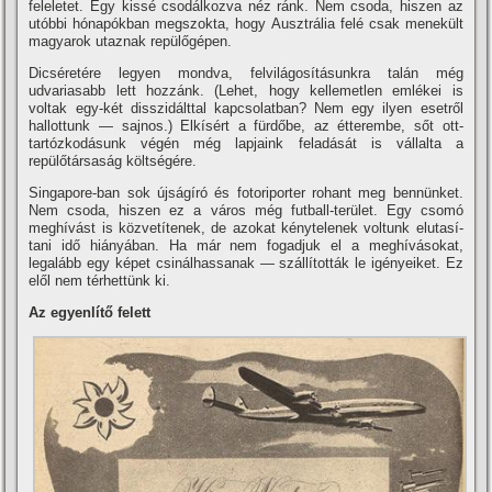
feleletet. Egy kissé csodálkozva néz ránk. Nem csoda, hiszen az
utóbbi hónapókban megszokta, hogy Ausztrália felé csak menekült
magyarok utaznak repülőgépen.
Dicséretére legyen mondva, felvilágosí­tásunkra talán még
udvariasabb lett hozzánk. (Lehet, hogy kellemetlen emlékei is
voltak egy-két disszidálttal kapcsolatban? Nem egy ilyen esetről
hallottunk — sajnos.) Elkí­sért a fürdőbe, az étterembe, sőt ott-
tartózkodásunk végén még lapjaink feladását is vállalta a
repülőtársaság költségére.
Singapore-ban sok újságí­ró és fotoriporter rohant meg bennünket.
Nem csoda, hiszen ez a város még futball-terület. Egy csomó
meghí­vást is közvetí­tenek, de azokat kénytelenek voltunk elutasí­
tani idő hiányában. Ha már nem fogadjuk el a meghí­vásokat,
legalább egy képet csinálhassanak — szállí­tották le igényeiket. Ez
elől nem térhettünk ki.
Az egyenlí­tő felett