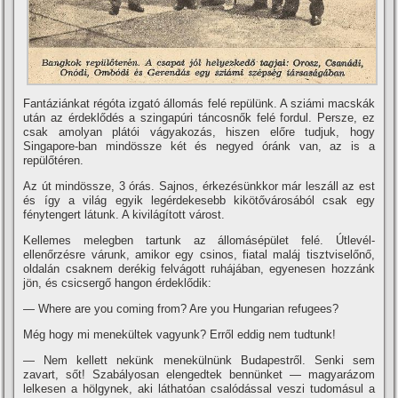
Fantáziánkat régóta izgató állomás felé repülünk. A sziámi macskák
után az érdeklődés a szingapúri táncosnők felé fordul. Persze, ez
csak amolyan plátói vágyakozás, hiszen előre tudjuk, hogy
Singapore-ban mindössze két és negyed óránk van, az is a
repülőtéren.
Az út mindössze, 3 órás. Sajnos, érkezésünkkor már leszáll az est
és í­gy a világ egyik legérdekesebb kikötővárosából csak egy
fénytengert látunk. A kivilágí­tott várost.
Kellemes melegben tartunk az állomásépület felé. Útlevél-
ellenőrzésre várunk, amikor egy csinos, fiatal maláj tisztviselőnő,
oldalán csaknem derékig felvágott ruhájában, egyenesen hozzánk
jön, és csicsergő hangon érdeklődik:
— Where are you coming from? Are you Hungarian refugees?
Még hogy mi menekültek vagyunk? Erről eddig nem tudtunk!
— Nem kellett nekünk menekülnünk Budapestről. Senki sem
zavart, sőt! Szabályosan elengedtek bennünket — magyarázom
lelkesen a hölgynek, aki láthatóan csalódással veszi tudomásul a