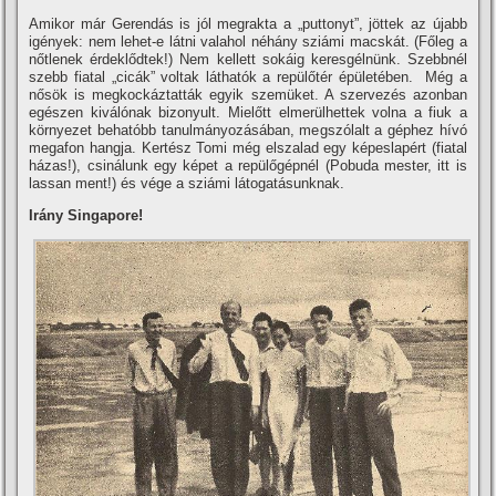
Amikor már Gerendás is jól megrakta a „puttonyt”, jöttek az újabb
igények: nem lehet-e látni valahol néhány sziámi macskát. (Főleg a
nőtlenek érdeklődtek!) Nem kellett sokáig keresgélnünk. Szebbnél
szebb fiatal „cicák” voltak láthatók a repülőtér épületében. Még a
nősök is megkockáztatták egyik szemüket. A szervezés azonban
egészen kiválónak bizonyult. Mielőtt elmerülhettek volna a fiuk a
környezet behatóbb tanulmányozásában, megszólalt a géphez hí­vó
megafon hangja. Kertész Tomi még elszalad egy képeslapért (fiatal
házas!), csinálunk egy képet a repülőgépnél (Pobuda mester, itt is
lassan ment!) és vége a sziámi látogatásunknak.
Irány Singapore!