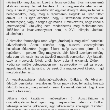
növényállományukat is. Ezért a legszigorúbban tilos mindennemű
állati és növényi termék bevitele. Ez a magyarázata tehát annak,
hogy a fiúkat „megszabadí­tották” egy-két dologtól. Annyira félnek a
betegségektől, hogy még a repülőtéren elégetik az ilyen tiltott
árukat. Az is igaz azonban, hogy Ausztráliában ismeretlen az
állatbetegség, vagy a férges gyümölcs. Emlékezetes, hogy ebből a
„merevségből” kifolyólag nem rendezhették meg Melbourne-ben,
1956-ban a lovasversenyeket sem, a XVI. olimpiai Játékok
alkalmával)
A hivatalos formaságok után végre „átadhatjuk magunkat” barátaink
üdvözlésének. Annak ellenére, hogy ausztrál viszonylatban
hajnalban érkeztünk (reggel 7-kor), szép számmal jöttek ki a
repülőtérre —persze főleg magyarok, akik közül azonban néhány
oda sem jött, csak tisztes távolból mustrált bennünket. Úgy látszik,
ezek a magyarok féltek attól, hogy valamit elkapnak tőlünk …
Pedig semmiféle betegségben nem szenvedünk — ezt az orvosi
igazolványunk is tanúsí­tja. De ezekről a magyarokról később majd
még bővebben is…
A nyugat-ausztráliai labdarúgó-szövetség főtitkára, Mr. Abraham
üdvözöl bennünket hivatalosan. Nincs nagy cécó, felhajtás, hosszú
üdvözlő beszéd, még mikrofon sem. És ennek örülünk. Egy kissé
fáradt a társaság.
Dékány dr.-t kapitányi minőségében (itt Ausztráliában a
csapatkapitányi tiszt igen nagy megbecsülést jelent) a főtitkár
felesége a város jelképével, egy fekete-sárga szalaggal dí­szí­tett,