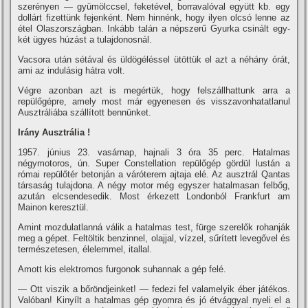
szerényen — gyümölccsel, feketével, borravalóval együtt kb. egy
dollárt fizettünk fejenként. Nem hinnénk, hogy ilyen olcsó lenne az
étel Olaszországban. Inkább talán a népszerű Gyurka csinált egy-
két ügyes húzást a tulajdonosnál.
Vacsora után sétával és üldögéléssel ütöttük el azt a néhány órát,
ami az indulásig hátra volt.
Végre azonban azt is megértük, hogy felszállhattunk arra a
repülőgépre, amely most már egyenesen és visszavonhatatlanul
Ausztráliába szállí­tott bennünket.
Irány Ausztrália !
1957. június 23. vasárnap, hajnali 3 óra 35 perc. Hatalmas
négymotoros, ún. Super Constellation repülőgép gördül lustán a
római repülőtér betonján a váróterem ajtaja elé. Az ausztrál Qantas
társaság tulajdona. A négy motor még egyszer hatalmasan felbőg,
azután elcsendesedik. Most érkezett Londonból Frankfurt am
Mainon keresztül.
Amint mozdulatlanná válik a hatalmas test, fürge szerelők rohanják
meg a gépet. Feltöltik benzinnel, olajjal, ví­zzel, sűrí­tett levegővel és
természetesen, élelemmel, itallal.
Amott kis elektromos furgonok suhannak a gép felé.
— Ott viszik a bőröndjeinket! — fedezi fel valamelyik éber játékos.
Valóban! Kinyí­lt a hatalmas gép gyomra és jó étvággyal nyeli el a