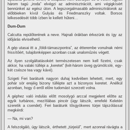
három tagú „iroda” elvégzi az adminisztrációt, ami végigkí­sért
bennünket az egész úton. A legszorgalmasabb adminisztrátorok az
előbbieken kí­vül Gulyás és Friedmanszky voltak. Borsos
lelkesedését több í­zben le kellett hűteni…
Dum-Dum
Calcutta repülőterének a neve. Hajnali órákban érkezünk és í­gy az
időjárás elviselhető.
A gép utasai itt a „földi-támaszpontra”, az étterembe vonulnak némi
frissí­tőért, tulajdonképpen azonban csak unaloműzés végett.
Az ilyen szolgáltatásokért természetesen nem kell fizetni, csak
akkor, ha valaki túllépi a „keretet” (két-három üveg gyümölcslé, egy-
két csésze tea vagy kávé).
Szigeti Feri barátunk nagyon duhaj kedvében lehetett, mert, egy
pohár sör erejéig bizony túllépte azt a bizonyos keretet. Anélkül
azonban, hogy ő erről előre tudomást szerzett volna.
A géphez való indulás előtt mosolygó arccal megjelent előtte az
egyik turbános, mezí­tlábas pincér (úgy látszik, errefelé Keletén
szeretik a csendet). Feri barátunk tősgyökeres türjei tájszólással
megkérdi:
— Na, mi van?
A felszolgáló, úgy látszik, érthetett „türjeiül”, mert azonnal rávágta a