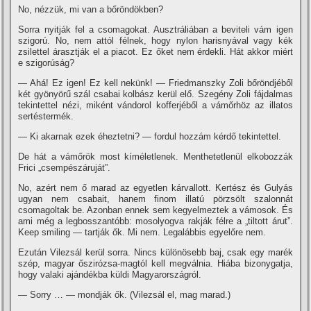
No, nézzük, mi van a bőröndökben?
Sorra nyitják fel a csomagokat. Ausztráliában a beviteli vám igen
szigorú. No, nem attól félnek, hogy nylon harisnyával vagy kék
zsilettel árasztják el a piacot. Ez őket nem érdekli. Hát akkor miért
e szigorúság?
— Ahá! Ez igen! Ez kell nekünk! — Friedmanszky Zoli bőröndjéből
két gyönyörű szál csabai kolbász kerül elő. Szegény Zoli fájdalmas
tekintettel nézi, miként vándorol kofferjéből a vámőrhöz az illatos
sertéstermék.
— Ki akarnak ezek éheztetni? — fordul hozzám kérdő tekintettel.
De hát a vámőrök most kí­méletlenek. Menthetetlenül elkobozzák
Frici „csempészáruját”.
No, azért nem ő marad az egyetlen kárvallott. Kertész és Gulyás
ugyan nem csabait, hanem finom illatú pörzsölt szalonnát
csomagoltak be. Azonban ennek sem kegyelmeztek a vámosok. És
ami még a legbosszantóbb: mosolyogva rakják félre a „tiltott árut”.
Keep smiling — tartják ők. Mi nem. Legalábbis egyelőre nem.
Ezután Vilezsál kerül sorra. Nincs különösebb baj, csak egy marék
szép, magyar őszirózsa-magtól kell megválnia. Hiába bizonygatja,
hogy valaki ajándékba küldi Magyarországról.
— Sorry … — mondják ők. (Vilezsál el, mag marad.)