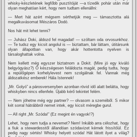
whisky-készletének legfőbb pusztí­tóját —a tí­zedik pohár után már
olyan meghatóan kért, hogy nem tudtam ellenállni:
— Mert hát azért mégsem sérthetjük meg — támasztotta alá
megalkuvásomat Mészáros Dodó.
Nos hát mit lehet tenni?
— Juhász Doki, áldozd fel magadat! — szóltam oda orvosunkhoz.
— Te tudsz egy kicsit angolul is — biztattam, bár láttam, útitársunk
olyan állapotban van, hogy akár hottentotta nyelven is
társaloghattak volna.
Nem kellett még egyszer biztatnom a Dokit. (Mire jó egy kiváló
belgyógyász?) Ő készségesen feláldozta magát, pedig tudta, hogy
a repülőgépen korhelylevest nem szolgálnak fel. Vannak még
áldozatkész emberek! Hála Istennek!
„Mr. Golyó” a párosversenyben azonban rövid idő alatt belátta, hogy
whiskyben nincs ellenfele. Újabb kérő tekintet felém.
— Nem jöhetne még egy partner? — olvasom a szeméből. S mikor
két sorral hátrábbról nemet intek, egy kicsit méregbe gurul.
— All right „Mr. Szóda!” (Ez megint én vagyok!?)
Lehet, hogy nem tudja a nevemet? Nem! Inkább arra célozhat, hogy
a fiuk a stewardesstől állandóan szódavizet kérnek frissí­tőül. Ez
pedig nagy sértés! Whisky helyett szóda! Hát látott ilyet a világ?