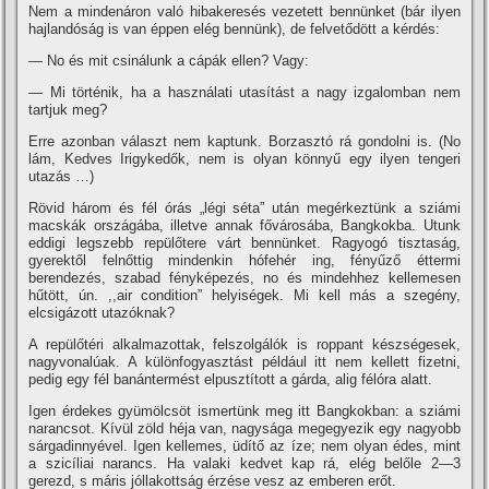
Nem a mindenáron való hibakeresés vezetett bennünket (bár ilyen
hajlandóság is van éppen elég bennünk), de felvetődött a kérdés:
— No és mit csinálunk a cápák ellen? Vagy:
— Mi történik, ha a használati utasí­tást a nagy izgalomban nem
tartjuk meg?
Erre azonban választ nem kaptunk. Borzasztó rá gondolni is. (No
lám, Kedves Irigykedők, nem is olyan könnyű egy ilyen tengeri
utazás …)
Rövid három és fél órás „légi séta” után megérkeztünk a sziámi
macskák országába, illetve annak fővárosába, Bangkokba. Utunk
eddigi legszebb repülőtere várt bennünket. Ragyogó tisztaság,
gyerektől felnőttig mindenkin hófehér ing, fényűző éttermi
berendezés, szabad fényképezés, no és mindehhez kellemesen
hűtött, ún. ,,air condition” helyiségek. Mi kell más a szegény,
elcsigázott utazóknak?
A repülőtéri alkalmazottak, felszolgálók is roppant készségesek,
nagyvonalúak. A különfogyasztást például itt nem kellett fizetni,
pedig egy fél banántermést elpusztí­tott a gárda, alig félóra alatt.
Igen érdekes gyümölcsöt ismertünk meg itt Bangkokban: a sziámi
narancsot. Kí­vül zöld héja van, nagysága megegyezik egy nagyobb
sárgadinnyével. Igen kellemes, üdí­tő az í­ze; nem olyan édes, mint
a szicí­liai narancs. Ha valaki kedvet kap rá, elég belőle 2—3
gerezd, s máris jóllakottság érzése vesz az emberen erőt.