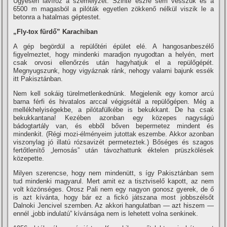
Ügyesen laví­roz a személyzet. Szinte észre sem vesszük és a
6500 m magasból a pilóták egyetlen zökkenő nélkül viszik le a
betonra a hatalmas géptestet.
„Fly-tox fürdő” Karachiban
A gép begördül a repülőtéri épület elé. A hangosanbeszélő
figyelmeztet, hogy mindenki maradjon nyugodtan a helyén, mert
csak orvosi ellenőrzés után hagyhatjuk el a repülőgépét.
Megnyugszunk, hogy vigyáznak ránk, nehogy valami bajunk essék
itt Pakisztánban.
Nem kell sokáig türelmetlenkednünk. Megjelenik egy komor arcú
barna férfi és hivatalos arccal végigsétál a repülőgépen. Még a
mellékhelyiségekbe, a pilótafülkébe is bekukkant. De ha csak
bekukkantana! Kezében azonban egy közepes nagyságú
bádogtartály van, és ebből bőven bepermetez mindent és
mindenkit. (Régi mozi-élményeim jutottak eszembe. Akkor azonban
viszonylag jó illatú rózsavizét permeteztek.) Bőséges és szagos
fertőtlení­tő „lemosás” után távozhattunk éktelen prüszkölések
közepette.
Milyen szerencse, hogy nem mindenütt, s í­gy Pakisztánban sem
tud mindenki magyarul. Mert amit ez a tisztviselő kapott, az nem
volt közönséges. Orosz Pali nem egy nagyon gonosz gyerek, de ő
is azt kí­vánta, hogy bár ez a fickó játszana most jobbszélsőt
Dalnoki Jencivel szemben. Az akkori hangulatban — azt hiszem —
ennél „jobb indulatú” kí­vánsága nem is lehetett volna senkinek.