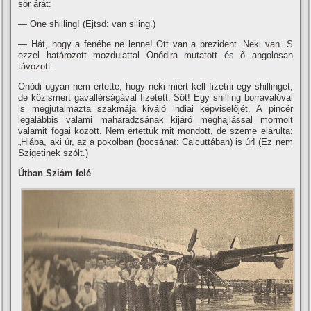
sör árát:
— One shilling! (Ejtsd: van siling.)
— Hát, hogy a fenébe ne lenne! Ott van a prezident. Neki van. S
ezzel határozott mozdulattal Onódira mutatott és ő angolosan
távozott.
Onódi ugyan nem értette, hogy neki miért kell fizetni egy shillinget,
de közismert gavallérságával fizetett. Sőt! Egy shilling borravalóval
is megjutalmazta szakmája kiváló indiai képviselőjét. A pincér
legalábbis valami maharadzsának kijáró meghajlással mormolt
valamit fogai között. Nem értettük mit mondott, de szeme elárulta:
„Hiába, aki úr, az a pokolban (bocsánat: Calcuttában) is úr! (Ez nem
Szigetinek szólt.)
Útban Sziám felé