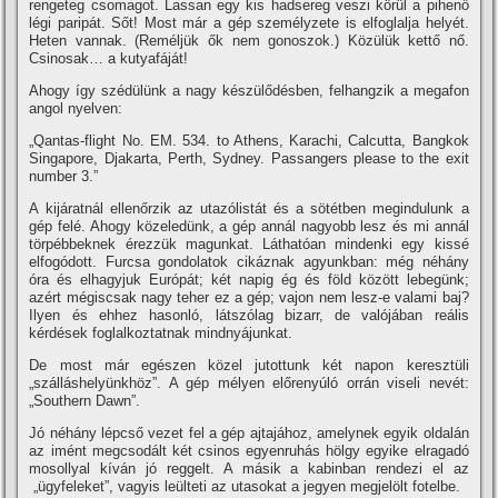
rengeteg csomagot. Lassan egy kis hadsereg veszi körül a pihenő
légi paripát. Sőt! Most már a gép személyzete is elfoglalja helyét.
Heten vannak. (Reméljük ők nem gonoszok.) Közülük kettő nő.
Csinosak… a kutyafáját!
Ahogy í­gy szédülünk a nagy készülődésben, felhangzik a megafon
angol nyelven:
„Qantas-flight No. EM. 534. to Athens, Karachi, Calcutta, Bangkok
Singapore, Djakarta, Perth, Sydney. Passangers please to the exit
number 3.”
A kijáratnál ellenőrzik az utazólistát és a sötétben megindulunk a
gép felé. Ahogy közeledünk, a gép annál nagyobb lesz és mi annál
törpébbeknek érezzük magunkat. Láthatóan mindenki egy kissé
elfogódott. Furcsa gondolatok cikáznak agyunkban: még néhány
óra és elhagyjuk Európát; két napig ég és föld között lebegünk;
azért mégiscsak nagy teher ez a gép; vajon nem lesz-e valami baj?
Ilyen és ehhez hasonló, látszólag bizarr, de valójában reális
kérdések foglalkoztatnak mindnyájunkat.
De most már egészen közel jutottunk két napon keresztüli
„szálláshelyünkhöz”. A gép mélyen előrenyúló orrán viseli nevét:
„Southern Dawn”.
Jó néhány lépcső vezet fel a gép ajtajához, amelynek egyik oldalán
az imént megcsodált két csinos egyenruhás hölgy egyike elragadó
mosollyal kí­ván jó reggelt. A másik a kabinban rendezi el az
„ügyfeleket”, vagyis leülteti az utasokat a jegyen megjelölt fotelbe.