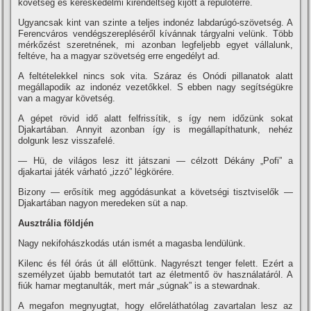
követség és kereskedelmi kirendeltség kijött a repülőtérre.
Ugyancsak kint van szinte a teljes indonéz labdarúgó-szövetség. A
Ferencváros vendégszerepléséről kí­vánnak tárgyalni velünk. Több
mérkőzést szeretnének, mi azonban legfeljebb egyet vállalunk,
feltéve, ha a magyar szövetség erre engedélyt ad.
A feltételekkel nincs sok vita. Száraz és Onódi pillanatok alatt
megállapodik az indonéz vezetőkkel. S ebben nagy segí­tségükre
van a magyar követség.
A gépet rövid idő alatt felfrissí­tik, s í­gy nem időzünk sokat
Djakartában. Annyit azonban í­gy is megállapí­thatunk, nehéz
dolgunk lesz visszafelé.
— Hü, de világos lesz itt játszani — célzott Dékány „Pofi” a
djakartai játék várható „izzó” légkörére.
Bizony — erősí­tik meg aggódásunkat a követségi tisztviselők —
Djakartában nagyon meredeken süt a nap.
Ausztrália földjén
Nagy nekifohászkodás után ismét a magasba lendülünk.
Kilenc és fél órás út áll előttünk. Nagyrészt tenger felett. Ezért a
személyzet újabb bemutatót tart az életmentő öv használatáról. A
fiúk hamar megtanulták, mert már „súgnak” is a stewardnak.
A megafon megnyugtat, hogy előreláthatólag zavartalan lesz az