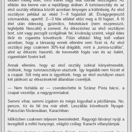
időben meleg ételt, forró kávét vagy teát tudnak felszolgálni. Az
ellátás ára benne van a repülőjegy árában. A turistaosztály és az
első osztály ellátása között azonban lényeges a különbség. Az első
osztályon például az ebéd 7—8 fogásból áll. Étvágygerjesztő
sósmandula, aperitif, 2—3 féle előétel előzi meg a fő fogást. Á fő
étel után édesség, gyümölcs, feketekávé (nem eszpresszó,
legfeljebb Nescafé) a sorrend. Az étkezéshez az első osztályon
bort, sört vagy pezsgőt szolgálnak fel, kí­vánság szerint, végül édes
likőr és cigaretta következik. Főúri ellátás! Meg kell vallani
azonban, hogy a társaság ennek ellenére sem fizet rá. Az első
osztályú jegy csaknem 30%-kal drágább, mint a „turista-szállás”,
ahol az étkezés hasonló, de kevesebb fogás van és az italért,
cigarettáért fizetni kell.
Annak ellenére, hogy az első osztály sokkal kényelmesebb,
örültünk, hogy turistaosztályon utaztunk. Így legalább nem hí­zott el
a csapat. Sőt még arra is ügyeltünk, hogy az első osztályon utazó
két játékost az étkezéseknél állandóan cseréljük.
— Nem hizlalda ez — csendesí­tette le Száraz Pista bácsi, a
csapat vezetője, a nagygyomrúakat.
Semmi vihar, semmi izgalom és mégis kigyullad a jelzőlámpa. No,
persze, tí­z és fél óra már eltelt. Leszállás következik Nyugat-
Pakisztán fővárosában, Karachiban.
Időközben csaknem teljesen beesteledett. Ragyogó látványt nyújt a
levegőből a millió hunyorgó, világí­tó csillag: Karachi villanylámpái.