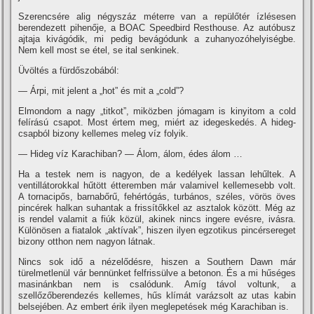
Szerencsére alig négyszáz méterre van a repülőtér í­zlésesen
berendezett pihenője, a BOAC Speedbird Resthouse. Az autóbusz
ajtaja kivágódik, mi pedig bevágódunk a zuhanyozóhelyiségbe.
Nem kell most se étel, se ital senkinek.
Üvöltés a fürdőszobából:
— Árpi, mit jelent a „hot” és mit a „cold”?
Elmondom a nagy „titkot”, miközben jómagam is kinyitom a cold
felí­rású csapot. Most értem meg, miért az idegeskedés. A hideg-
csapból bizony kellemes meleg ví­z folyik.
— Hideg ví­z Karachiban? — Álom, álom, édes álom …
Ha a testek nem is nagyon, de a kedélyek lassan lehűltek. A
ventillátorokkal hűtött étteremben már valamivel kellemesebb volt.
A tornacipős, barnabőrű, fehértógás, turbános, széles, vörös öves
pincérek halkan suhantak a frissí­tőkkel az asztalok között. Még az
is rendel valamit a fiúk közül, akinek nincs ingere evésre, ivásra.
Különösen a fiatalok „aktí­vak”, hiszen ilyen egzotikus pincérsereget
bizony otthon nem nagyon látnak.
Nincs sok idő a nézelődésre, hiszen a Southern Dawn már
türelmetlenül vár bennünket felfrissülve a betonon. És a mi hűséges
masinánkban nem is csalódunk. Amí­g távol voltunk, a
szellőzőberendezés kellemes, hűs klí­mát varázsolt az utas kabin
belsejében. Az embert érik ilyen meglepetések még Karachiban is.