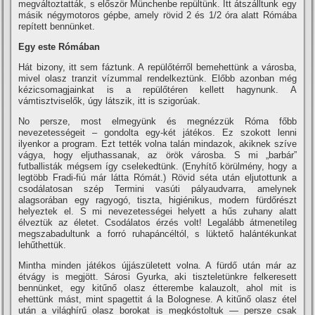
megváltoztatták, s először Münchenbe repültünk. Itt átszálltunk egy
másik négymotoros gépbe, amely rövid 2 és 1/2 óra alatt Rómába
repí­tett bennünket.
Egy este Rómában
Hát bizony, itt sem fáztunk. A repülőtérről bemehettünk a városba,
mivel olasz tranzit ví­zummal rendelkeztünk. Előbb azonban még
kézicsomagjainkat is a repülőtéren kellett hagynunk. A
vámtisztviselők, úgy látszik, itt is szigorúak.
No persze, most elmegyünk és megnézzük Róma főbb
nevezetességeit – gondolta egy-két játékos. Ez szokott lenni
ilyenkor a program. Ezt tették volna talán mindazok, akiknek szí­ve
vágya, hogy eljuthassanak, az örök városba. S mi „barbár”
futballisták mégsem í­gy cselekedtünk. (Enyhí­tő körülmény, hogy a
legtöbb Fradi-fiú már látta Rómát.) Rövid séta után eljutottunk a
csodálatosan szép Termini vasúti pályaudvarra, amelynek
alagsorában egy ragyogó, tiszta, higiénikus, modern fürdőrészt
helyeztek el. S mi nevezetességei helyett a hűs zuhany alatt
élveztük az életet. Csodálatos érzés volt! Legalább átmenetileg
megszabadultunk a forró ruhapáncéltól, s lüktető halántékunkat
lehűthettük.
Mintha minden játékos újjászületett volna. A fürdő után már az
étvágy is megjött. Sárosi Gyurka, aki tiszteletünkre felkeresett
bennünket, egy kitűnő olasz étterembe kalauzolt, ahol mit is
ehettünk mást, mint spagettit á la Bolognese. A kitűnő olasz étel
után a világhí­rű olasz borokat is megkóstoltuk — persze csak