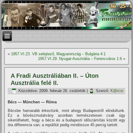
«
1957.VI.23. VB selejtező, Magyarország – Bulgária 4:1
1957.VI.29. Nyugat-Ausztrália – Ferencváros 1:6
»
A Fradi Ausztráliában II. – Úton
Ausztrália felé II.
Közzétéve:
2009. február 26. csütörtök
|
Szerző:
K@rcsi
Bécs — München — Róma
Bécsbe hamarabb érkeztünk, mint ahogy Budapestről elindultunk.
Ez a bűvészmutatvány azonban természetesen csak úgy
sikerülhetett, hogy a bécsi és a budapesti időszámí­tás között egy
óra differencia van; a repülőút pedig mindössze 45 percig tartott.