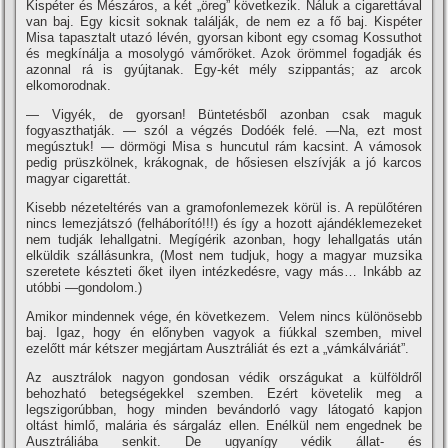
Kispéter és Mészáros, a két „öreg” következik. Náluk a cigarettával
van baj. Egy kicsit soknak találják, de nem ez a fő baj. Kispéter
Misa tapasztalt utazó lévén, gyorsan kibont egy csomag Kossuthot
és megkí­nálja a mosolygó vámőröket. Azok örömmel fogadják és
azonnal rá is gyújtanak. Egy-két mély szippantás; az arcok
elkomorodnak.
— Vigyék, de gyorsan! Büntetésből azonban csak maguk
fogyaszthatják. — szól a végzés Dodóék felé. —Na, ezt most
megúsztuk! — dörmögi Misa s huncutul rám kacsint. A vámosok
pedig prüszkölnek, krákognak, de hősiesen elszí­vják a jó karcos
magyar cigarettát.
Kisebb nézeteltérés van a gramofonlemezek körül is. A repülőtéren
nincs lemezjátszó (felháborí­tó!!!) és í­gy a hozott ajándéklemezeket
nem tudják lehallgatni. Megí­gérik azonban, hogy lehallgatás után
elküldik szállásunkra, (Most nem tudjuk, hogy a magyar muzsika
szeretete készteti őket ilyen intézkedésre, vagy más… Inkább az
utóbbi —gondolom.)
Amikor mindennek vége, én következem. Velem nincs különösebb
baj. Igaz, hogy én előnyben vagyok a fiúkkal szemben, mivel
ezelőtt már kétszer megjártam Ausztráliát és ezt a „vámkálváriát”.
Az ausztrálok nagyon gondosan védik országukat a külföldről
behozható betegségekkel szemben. Ezért követelik meg a
legszigorúbban, hogy minden bevándorló vagy látogató kapjon
oltást himlő, malária és sárgaláz ellen. Enélkül nem engednek be
Ausztráliába senkit. De ugyaní­gy védik állat- és