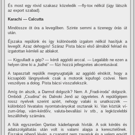
És most egy rövid szakasz közeledik —fly-tox nélkül (úgy látszik
az export szabad).
Karachi — Calcutta
Mindössze öt óra a levegőben. Szinte semmi a tizenegy órás út
után.
Éjszaka repülünk és í­gy különösebb izgalom nélkül hasí­tjuk a
levegőt. Azaz dehogyis! Száraz Pista bácsi első álmából felriad és
izgatottan kémleli az ablakot.
— Kigyulladt a gép? — kérdi aggódó arccal. — Legalább ne ezen a
helyen ütne ki a „balhé” — fűzi hozzá jellegzetes akcentusával.
A tapasztalt repülők megnyugtatják az aggódó elnököt, hogy a
kicsapódó lángnyelvek csak a motorok kipufogó csövei. Nem
veszélyes a dolog. Pista bácsi visszafekszik.
Amí­g ön alszik, a Darmol dolgozik? Nem. A „Fradi-iroda” dolgozik.
Ombódi „Csudina” és Dalnoki Jenő az ügyeletes. A repülőgépen
rossz nyelvek szerint azért, nehogy valaki is unatkozzék —
különböző hivatalos nyomtatványokat osztanak ki. Van köztük ví­
zum-űrlap, vám-kérdőí­v, valuta-bevallási í­v stb., a legközelebbi
leszállóhely számára.
A fiúk egyszerűen Qantas káderlapnak hí­vták. A sok kérdés és
adatszolgáltatás után volt is valami alapja a keresztelőnek.
Éjszakai pihenő lévén, a csapatot nem zavarjuk és a velem együtt