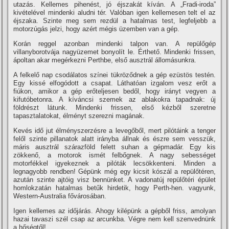
utazás. Kellemes pihenést, jó éjszakát kí­ván. A „Fradi-iroda”
kivételével mindenki aludni tér. Valóban igen kellemesen telt el az
éjszaka. Szinte meg sem rezdül a hatalmas test, legfeljebb a
motorzúgás jelzi, hogy azért mégis üzemben van a gép.
Korán reggel azonban mindenki talpon van. A repülőgép
villanyborotvája nagyüzemet bonyolí­t le. Érthető. Mindenki frissen,
ápoltan akar megérkezni Perthbe, első ausztrál állomásunkra.
A felkelő nap csodálatos szí­nei tükröződnek a gép ezüstös testén.
Egy kissé elfogódott a csapat. Láthatóan izgalom vesz erőt a
fiúkon, amikor a gép erőteljesen bedől, hogy irányt vegyen a
kifutóbetonra. A kí­váncsi szemek az ablakokra tapadnak: új
földrészt látunk. Mindenki frissen, első kézből szeretne
tapasztalatokat, élményt szerezni magának.
Kevés idő jut élményszerzésre a levegőből, mert pilótáink a tenger
felől szinte pillanatok alatt irányba állnak és észre sem vesszük,
máris ausztrál szárazföld felett suhan a gépmadár. Egy kis
zökkenő, a motorok ismét felbőgnek. A nagy sebességet
motorfékkel igyekeznek a pilóták lecsökkenteni. Minden a
legnagyobb rendben! Gépünk még egy kicsit kószál a repülőtéren,
azután szinte ajtóig visz bennünket. A vadonatúj repülőtéri épület
homlokzatán hatalmas betűk hirdetik, hogy Perth-hen. vagyunk,
Western-Australia fővárosában.
Igen kellemes az időjárás. Ahogy kilépünk a gépből friss, amolyan
hazai tavaszi szél csap az arcunkba. Végre nem kell szenvednünk
a hőségtől!