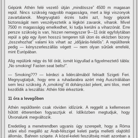
Gépünk Athén felé vezető útján „mindössze” 4500 m magasan
repül. Nincs szükség nagyobb magasságra, mert a légi viszonyok
zavartalanok. Megnyugtató érzés tudni azt, hogy gépünk
biztonságát nem veszélyeztetik a légköri zavarok, viharok. Mivel
7500 m magasságig emelkedhet, ki tudja kerülni a viharzónát. Erre
persze szükség is van, hiszen nemegyszer 9—11 órát egyfolytában
repül a gép egy ilyen hosszú tengeren túli úton és eközben bizony
„összehozhat” valami kis vihart az „időjárás-felelős”. A repülőterek
pedig — kényszerleszállás végett — nem olyan sűrűek errefelé,
mint Európában.
Alig repülünk négy és fél órát, ismét kigyullad a figyelmeztető tábla:
„No smoking! Fasten seat belts!”.
— Smoking??? — kérdezi a lidércálmából felriadt Szigeti Feri.
Megnyugtatjuk, hogy erre a ruhadarabra azért még Ausztráliában
sem lesz szükség. A „smoking” itt dohányzást jelent, ami tilos, mert
kezdődik a leszállás: Athén fölé érkeztünk.
11 óra a levegőben
Athén repülőterén csak röviden időzünk. A reggelit a kellemesen
hűtött étteremben fogyasztjuk el. Időközben megtudjuk, hogy
Útvonalunk megváltozik.
Eredetileg a menetrendben ugyanis úgy szerepelt, hogy a Róma
utáni első megálló az Arab-félsziget keleti partja melletti olajtöltő
állomás, Bahrein szigete. A közel-keleti feszültség miatt azonban a