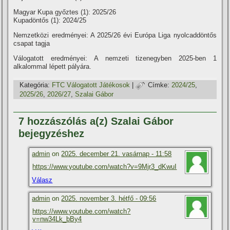
Magyar Kupa győztes (1): 2025/26
Kupadöntős (1): 2024/25
Nemzetközi eredményei: A 2025/26 évi Európa Liga nyolcaddöntős
csapat tagja
Válogatott eredményei: A nemzeti tizenegyben 2025-ben 1
alkalommal lépett pályára.
Kategória:
FTC Válogatott Játékosok
|
Címke:
2024/25
,
2025/26
,
2026/27
,
Szalai Gábor
7 hozzászólás a(z) Szalai Gábor
bejegyzéshez
admin
on
2025. december 21. vasárnap - 11:58
https://www.youtube.com/watch?v=9Mjr3_dKwuI
Válasz
admin
on
2025. november 3. hétfő - 09:56
https://www.youtube.com/watch?
v=nw34Lk_bBy4