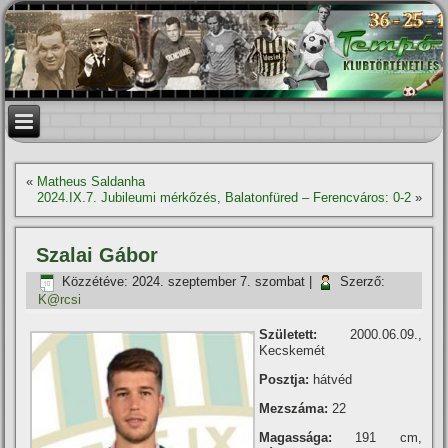
«
Matheus Saldanha
2024.IX.7. Jubileumi mérkőzés, Balatonfüred – Ferencváros: 0-2
»
Szalai Gábor
Közzétéve:
2024. szeptember 7. szombat
|
Szerző:
K@rcsi
Született:
2000.06.09.,
Kecskemét
Posztja:
hátvéd
Mezszáma:
22
Magassága:
191 cm,