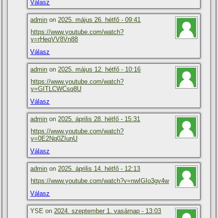
Válasz
admin
on
2025. május 26. hétfő - 09:41
https://www.youtube.com/watch?
v=rHeqVV8Vn88
Válasz
admin
on
2025. május 12. hétfő - 10:16
https://www.youtube.com/watch?
v=GITLCWCsq8U
Válasz
admin
on
2025. április 28. hétfő - 15:31
https://www.youtube.com/watch?
v=0E2Nq0ZIunU
Válasz
admin
on
2025. április 14. hétfő - 12:13
https://www.youtube.com/watch?v=nwIGIo3gv4w
Válasz
YSE on
2024. szeptember 1. vasárnap - 13:03