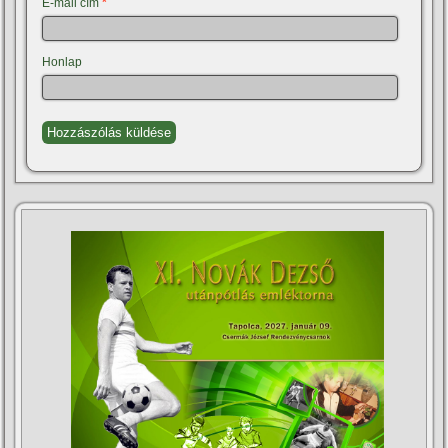
E-mail cím
*
Honlap