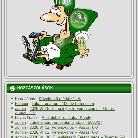
HOZZÁSZÓLÁSOK
Kiss János
-
Következő mérkőzések
Felucci
-
Lakat Tanár úr – 100 év történelem
admin
-
2026.VIII.5. EL-selejtező: Ferencváros – Górnik
Zabrze: 1-0
Lovas Gábor
-
Anekdoták: dr. Lakat Károly
admin
-
Játékoskeret és szakmai stáb – 2026/27
admin
-
2026.VIII.2. Ferencváros – Vasas: 0-0
admin
-
2026.VIII.2. Ferencváros – Vasas: 0-0
admin
-
2026.VII.30. EL-selejtező: Ferencváros – Twente: 2-2