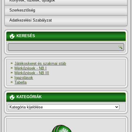
Könyvek, füzetek, újságok
Szerkesztőség
Adatkezelési Szabályzat
KERESÉS
Játékoskeret és szakmai stáb
Mérkőzések - NB I
Mérkőzések - NB III
Igazolások
Tabella
KATEGÓRIÁK
KATEGÓRIÁK