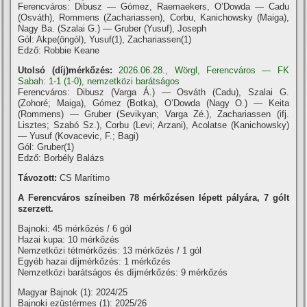
Ferencváros: Dibusz — Gómez, Raemaekers, O’Dowda — Cadu
(Osváth), Rommens (Zachariassen), Corbu, Kanichowsky (Maiga),
Nagy Ba. (Szalai G.) — Gruber (Yusuf), Joseph
Gól: Akpe(öngól), Yusuf(1), Zachariassen(1)
Edző: Robbie Keane
Utolsó (díj)mérkőzés:
2026.06.28., Wörgl, Ferencváros — FK
Sabah: 1-1 (1-0), nemzetközi barátságos
Ferencváros: Dibusz (Varga Á.) — Osváth (Cadu), Szalai G.
(Zohoré; Maiga), Gómez (Botka), O’Dowda (Nagy O.) — Keita
(Rommens) — Gruber (Sevikyan; Varga Zé.), Zachariassen (ifj.
Lisztes; Szabó Sz.), Corbu (Levi; Arzani), Acolatse (Kanichowsky)
— Yusuf (Kovacevic, F.; Bagi)
Gól: Gruber(1)
Edző: Borbély Balázs
Távozott:
CS Marítimo
A Ferencváros szí­neiben 78 mérkőzésen lépett pályára, 7 gólt
szerzett.
Bajnoki: 45 mérkőzés / 6 gól
Hazai kupa: 10 mérkőzés
Nemzetközi tétmérkőzés: 13 mérkőzés / 1 gól
Egyéb hazai dí­jmérkőzés: 1 mérkőzés
Nemzetközi barátságos és díjmérkőzés: 9 mérkőzés
Magyar Bajnok (1): 2024/25
Bajnoki ezüstérmes (1): 2025/26