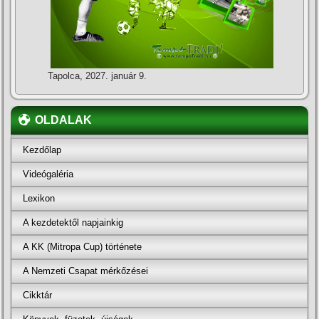
Tapolca, 2027. január 9.
OLDALAK
Kezdőlap
Videógaléria
Lexikon
A kezdetektől napjainkig
A KK (Mitropa Cup) története
A Nemzeti Csapat mérkőzései
Cikktár