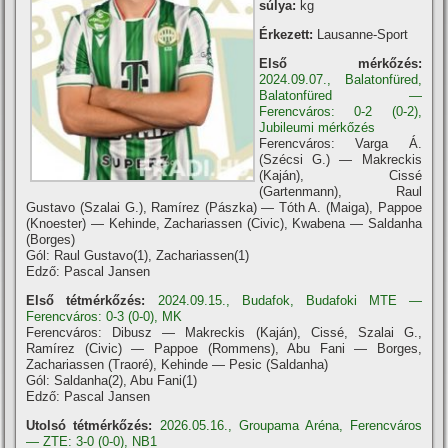
súlya:
kg
Érkezett:
Lausanne-Sport
Első mérkőzés:
2024.09.07., Balatonfüred,
Balatonfüred —
Ferencváros: 0-2 (0-2),
Jubileumi mérkőzés
Ferencváros: Varga Á.
(Szécsi G.) — Makreckis
(Kaján), Cissé
(Gartenmann), Raul
Gustavo (Szalai G.), Ramírez (Pászka) — Tóth A. (Maiga), Pappoe
(Knoester) — Kehinde, Zachariassen (Civic), Kwabena — Saldanha
(Borges)
Gól: Raul Gustavo(1), Zachariassen(1)
Edző: Pascal Jansen
Első tétmérkőzés:
2024.09.15., Budafok, Budafoki MTE —
Ferencváros: 0-3 (0-0), MK
Ferencváros: Dibusz — Makreckis (Kaján), Cissé, Szalai G.,
Ramírez (Civic) — Pappoe (Rommens), Abu Fani — Borges,
Zachariassen (Traoré), Kehinde — Pesic (Saldanha)
Gól: Saldanha(2), Abu Fani(1)
Edző: Pascal Jansen
Utolsó tétmérkőzés:
2026.05.16., Groupama Aréna, Ferencváros
— ZTE: 3-0 (0-0), NB1