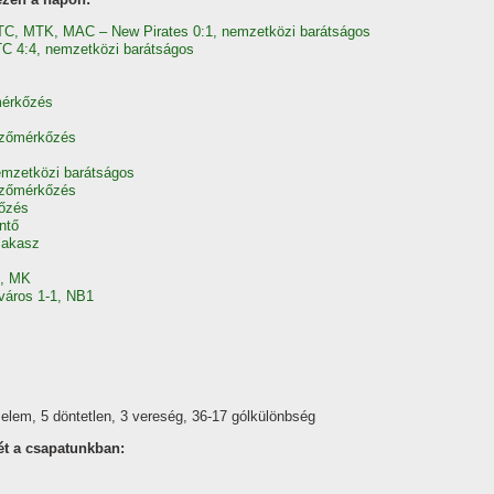
TC, MTK, MAC – New Pirates 0:1, nemzetközi barátságos
C 4:4, nemzetközi barátságos
mérkőzés
dzőmérkőzés
emzetközi barátságos
dzőmérkőzés
kőzés
ntő
zakasz
2, MK
város 1-1, NB1
elem, 5 döntetlen, 3 vereség, 36-17 gólkülönbség
ét a csapatunkban: