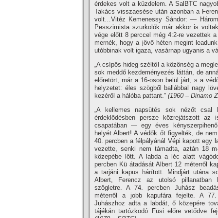
érdekes volt a küzdelem. A SalBTC nagyo
Takács visszaesése után azonban a Ferenc
volt…Vitéz Kemenessy Sándor: — Három ó
Pesszimista szurkolók már akkor is voltak.
vége előtt 8 perccel még 4:2-re vezettek 
mernék, hogy a jövő héten megint leadun
utóbbinak volt igaza, vasárnap ugyanis a v
„A csí­pős hideg széltől a közönség a megle
sok meddő kezdeményezés láttán, de annál 
előretört, már a 16-oson belül járt, s a 
helyzetet: éles szögből ballábbal nagy lö
kezéről a hálóba pattant.”
(1960 – Dinamo Z
„A kellemes napsütés sok nézőt csal 
érdeklődésben persze közrejátszott az 
csapatában — egy éves kényszerpihenő 
helyét Albert! A védők őt figyelték, de nem
40. percben a félpályánál Vépi kapott egy 
vezette, senki nem támadta, aztán 18 m-
közepébe lőtt. A labda a léc alatt vágódo
percben Kü átadását Albert 12 méterről ka
a tarjáni kapus hárí­tott. Mindjárt utána s
Albert, Ferencz az utolsó pillanatban 
szögletre. A 74. percben Juhász beadá
méterről a jobb kapufára fejelte. A 77
Juhászhoz adta a labdát, ő közepére továb
tájékán tartózkodó Füsi előre vetődve fej