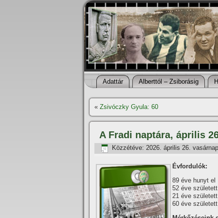
Adattár
Alberttól – Zsiborásig
H
«
Zsivóczky Gyula: 60
A Fradi naptára, április 26
Közzétéve:
2026. április 26. vasárna
Évfordulók:
89 éve hunyt el
52 éve születet
21 éve születet
60 éve születet
Mérkőzéseink 