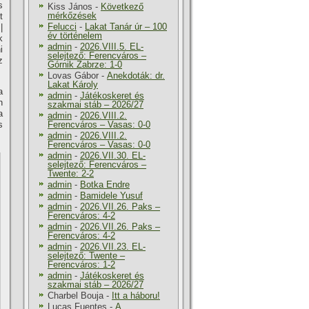
s
Kiss János
-
Következő
mérkőzések
t
Felucci
-
Lakat Tanár úr – 100
|
év történelem
k
admin
-
2026.VIII.5. EL-
i
selejtező: Ferencváros –
z
Górnik Zabrze: 1-0
Lovas Gábor
-
Anekdoták: dr.
Lakat Károly
a
admin
-
Játékoskeret és
n
szakmai stáb – 2026/27
a
admin
-
2026.VIII.2.
s
Ferencváros – Vasas: 0-0
admin
-
2026.VIII.2.
Ferencváros – Vasas: 0-0
admin
-
2026.VII.30. EL-
selejtező: Ferencváros –
Twente: 2-2
admin
-
Botka Endre
admin
-
Bamidele Yusuf
admin
-
2026.VII.26. Paks –
Ferencváros: 4-2
admin
-
2026.VII.26. Paks –
Ferencváros: 4-2
admin
-
2026.VII.23. EL-
selejtező: Twente –
Ferencváros: 1-2
admin
-
Játékoskeret és
szakmai stáb – 2026/27
Charbel Bouja
-
Itt a háboru!
Lucas Fuentes
-
A