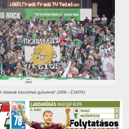
2003
K hibáinak köszönheti győzelmét”
(2009 – ESMTK)