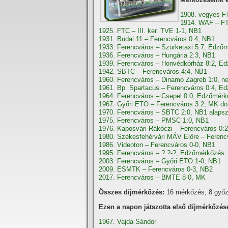
1908. vegyes F
1914. WAF – FT
1925. FTC – III. ker. TVE 1-1, NB1
1931. Budai 11 – Ferencváros 0:4, NB1
1933. Ferencváros – Szürketaxi 5:7, Edző
1936. Ferencváros – Hungária 2:3, NB1
1939. Ferencváros – Honvédkórház 8:2, E
1942. SBTC – Ferencváros 4:4, NB1
1960. Ferencváros – Dinamo Zagreb 1:0, n
1961. Bp. Spartacus – Ferencváros 0:4, E
1964. Ferencváros – Csepel 0:0, Edzőmér
1967. Győri ETO – Ferencváros 3:2, MK dö
1970. Ferencváros – SBTC 2:0, NB1 alaps
1975. Ferencváros – PMSC 1:0, NB1
1976. Kaposvári Rákóczi – Ferencváros 0:
1980. Székesfehérvári MÁV Előre – Ferenc
1986. Videoton – Ferencváros 0-0, NB1
1995. Ferencváros – ? ?-?, Edzőmérkőzés
2003. Ferencváros – Győri ETO 1-0, NB1
2009. ESMTK – Ferencváros 0-3, NB2
2017. Ferencváros – BMTE 8-0, MK
Összes díjmérkőzés:
16 mérkőzés, 8 győz
Ezen a napon játszotta első díjmérkőzés
1967. Vajda Sándor