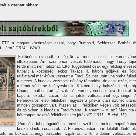
ését a csapatunkban:
az FTC a magyar közönséget azzal, hogy Rumbold, Schlosser, Borbás é
 elérni.”
(1914 – WAF)
„Feltűnően nyugodt a légkör a meccs előtt a Ferencváro
öltözőjében. Ám szomorúan veszik tudomásul, hogy Turay fájó
térde miatt nem játszhat. Ettől függetlenül csak egy félidőig élvezet
futballt a közönség, ekkor Takács II. három góljával és Told
találatával már 4:0-ra vezetett a Fradi. Szünet után unalomba fullad
a meccs. A budaiak vezetnek néhány támadást, de csak azért, mer
a Fradi védelme fölényeskedik. Közben Laky balszélső lett, mí­
Chumpf half-csatárt játszik. A Ferencvárosban újra fedezet l
kapura: ezúttal Lázár, de a játék változatlanul egyhangú. 
Ferencváros első félidőbeli nagyszerű játéka után szünet utánr
minden gólzáport várt, hiszen az I. félidőben végén volt tetszető
és gólokban is kiadós a Fradi-fölény…Klement: – Mi az? Megunta 
két csapat az első félidőbeli szép játékot?”
(1931 – Budai „11”)
„Pompás labdarúgóidőben, enyhe szélben, meleg napsütésbe
készülődnek a csapatok…A Ferencvárosban már délelőtt döntöttek
kötő és Lukács átmegy balszélre. Izgalmas, a II. félidőben változatos é