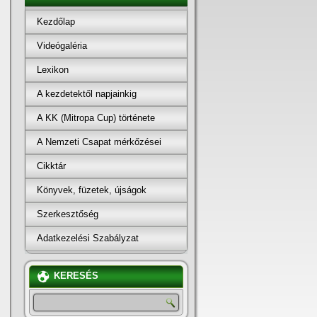
Kezdőlap
Videógaléria
Lexikon
A kezdetektől napjainkig
A KK (Mitropa Cup) története
A Nemzeti Csapat mérkőzései
Cikktár
Könyvek, füzetek, újságok
Szerkesztőség
Adatkezelési Szabályzat
KERESÉS