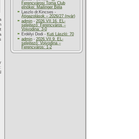
Ferencvárosi Torna Club
elnökei: Mailinger Béla
Laszlo dr.Kincses
-
Átigazolások – 2026/27 (nyár)
a
admin
-
2026.VII.16. EL-
n
selejtező: Ferencváros –
Vojvodina: 3-0
t
Erdélyi Dodi
-
Kuti László: 70
a
admin
-
2026.VII.9. EL-
s
selejtező: Vojvodina –
Ferencváros: 1-2
y
:
l