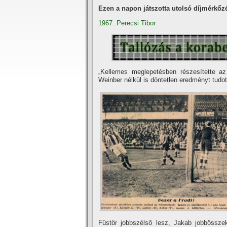
Ezen a napon játszotta utolsó díjmérkőz
1967. Perecsi Tibor
„Kellemes meglepetésben részesí­tette 
Weinber nélkül is döntetlen eredményt tudott
Füstör jobbszélső lesz, Jakab jobbössze