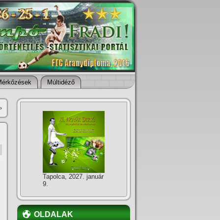
Mérkőzések
Múltidéző
»
Tapolca, 2027. január
9.
OLDALAK