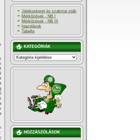
Játékoskeret és szakmai stáb
Mérkőzések - NB I
Mérkőzések - NB III
Igazolások
Tabella
s
KATEGÓRIÁK
KATEGÓRIÁK
s
s
t
i
t
t
g
ő
A
a
s
a
n
HOZZÁSZÓLÁSOK
:
s