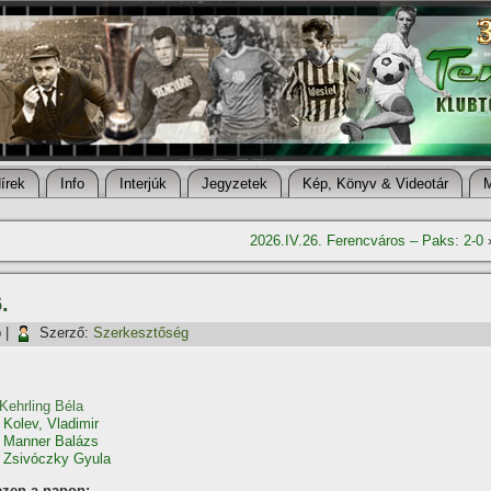
í­rek
Info
Interjúk
Jegyzetek
Kép, Könyv & Videotár
2026.IV.26. Ferencváros – Paks: 2-0
.
p
|
Szerző:
Szerkesztőség
Kehrling Béla
t
Kolev, Vladimir
t
Manner Balázs
t
Zsivóczky Gyula
ezen a napon: