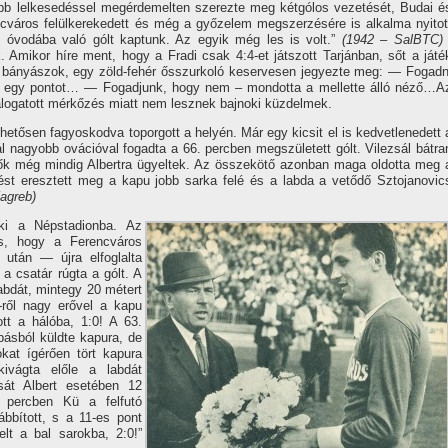
bb lelkesedéssel megérdemelten szerezte meg kétgólos vezetését, Budai é
város felülkerekedett és még a győzelem megszerzésére is alkalma nyitot
vodába való gólt kaptunk. Az egyik még les is volt.”
(1942 – SalBTC)
 Amikor hí­re ment, hogy a Fradi csak 4:4-et játszott Tarjánban, sőt a játé
a bányászok, egy zöld-fehér ősszurkoló keservesen jegyezte meg: — Fogadn
k egy pontot… — Fogadjunk, hogy nem – mondotta a mellette álló néző…A
álogatott mérkőzés miatt nem lesznek bajnoki küzdelmek.
hetősen fagyoskodva toporgott a helyén. Már egy kicsit el is kedvetlenedett 
nagyobb ovációval fogadta a 66. percben megszületett gólt. Vilezsál bátra
védők még mindig Albertra ügyeltek. Az összekötő azonban maga oldotta meg 
vést eresztett meg a kapu jobb sarka felé és a labda a vetődő Sztojanovic
agreb)
ki a Népstadionba. Az
is, hogy a Ferencváros
után — újra elfoglalta
 a csatár rúgta a gólt. A
labdát, mintegy 20 métert
ről nagy erővel a kapu
tt a hálóba, 1:0! A 63.
pásból küldte kapura, de
okat í­gérően tört kapura
kivágta előle a labdát
sát Albert esetében 12
. percben Kü a felfutó
bí­tott, s a 11-es pont
elt a bal sarokba, 2:0!”