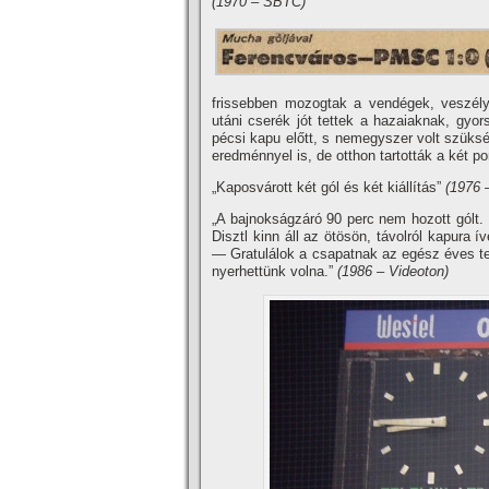
(1970 – SBTC)
frissebben mozogtak a vendégek, veszély
utáni cserék jót tettek a hazaiaknak, gyor
pécsi kapu előtt, s nemegyszer volt szüks
eredménnyel is, de otthon tartották a két po
„Kaposvárott két gól és két kiállí­tás”
(1976 
„A bajnokságzáró 90 perc nem hozott gólt.
Disztl kinn áll az ötösön, távolról kapura í
— Gratulálok a csapatnak az egész éves tel
nyerhettünk volna.”
(1986 – Videoton)