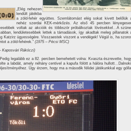
„Elég nehezen
lendült játékba
a zöld-fehér együttes. Szemlátomást elég sokat kivett belőlük 
nehéz szerdai KEK-mérkőzés. Az első 45 percben lényegese
esebbek voltak az akcióik és többször próbálkoztak lövésekkel…A szüne
sabban, lendületesebbek lettek a támadások, í­gy akadtak meleg pillanatok 
ég Katzirz ügyességére. Visszaestek viszont a vendégek! Végül is, ha szoro
ntot a zöld-fehérek.”
(1975 – Pécsi MSC)
– Kaposvári Rákóczi)
 Pedig legalább ez a 82. percben bemehetett volna: Kvaszta észrevette, hog
­velte a labdát, amely néhány centivel a kapufa fölött a hálóra hullott…Dalnoki
jesí­tményéhez. Úgy érzem, hogy ma a második félidei játékunkkal egy gólla