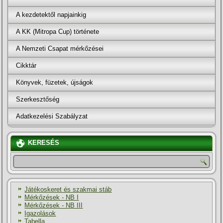
A kezdetektől napjainkig
A KK (Mitropa Cup) története
A Nemzeti Csapat mérkőzései
Cikktár
Könyvek, füzetek, újságok
Szerkesztőség
Adatkezelési Szabályzat
KERESÉS
Játékoskeret és szakmai stáb
Mérkőzések - NB I
Mérkőzések - NB III
Igazolások
Tabella