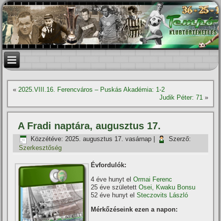
«
2025.VIII.16. Ferencváros – Puskás Akadémia: 1-2
Judik Péter: 71
»
A Fradi naptára, augusztus 17.
Közzétéve:
2025. augusztus 17. vasárnap
|
Szerző:
Szerkesztőség
Évfordulók:
4 éve hunyt el
Ormai Ferenc
25 éve született
Osei, Kwaku Bonsu
52 éve hunyt el
Steczovits László
Mérkőzéseink ezen a napon: