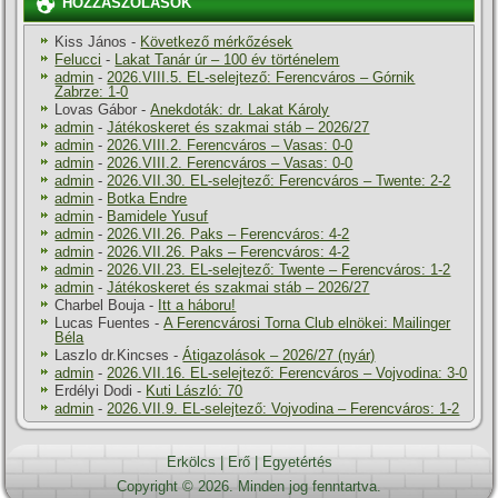
HOZZÁSZÓLÁSOK
Kiss János
-
Következő mérkőzések
Felucci
-
Lakat Tanár úr – 100 év történelem
admin
-
2026.VIII.5. EL-selejtező: Ferencváros – Górnik
Zabrze: 1-0
Lovas Gábor
-
Anekdoták: dr. Lakat Károly
admin
-
Játékoskeret és szakmai stáb – 2026/27
admin
-
2026.VIII.2. Ferencváros – Vasas: 0-0
admin
-
2026.VIII.2. Ferencváros – Vasas: 0-0
admin
-
2026.VII.30. EL-selejtező: Ferencváros – Twente: 2-2
admin
-
Botka Endre
admin
-
Bamidele Yusuf
admin
-
2026.VII.26. Paks – Ferencváros: 4-2
admin
-
2026.VII.26. Paks – Ferencváros: 4-2
admin
-
2026.VII.23. EL-selejtező: Twente – Ferencváros: 1-2
admin
-
Játékoskeret és szakmai stáb – 2026/27
Charbel Bouja
-
Itt a háboru!
Lucas Fuentes
-
A Ferencvárosi Torna Club elnökei: Mailinger
Béla
Laszlo dr.Kincses
-
Átigazolások – 2026/27 (nyár)
admin
-
2026.VII.16. EL-selejtező: Ferencváros – Vojvodina: 3-0
Erdélyi Dodi
-
Kuti László: 70
admin
-
2026.VII.9. EL-selejtező: Vojvodina – Ferencváros: 1-2
Erkölcs
|
Erő
|
Egyetértés
Copyright © 2026. Minden jog fenntartva.