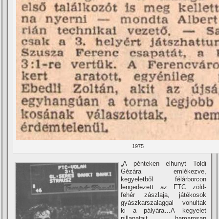
1975
„A pénteken elhunyt Toldi
Gézára emlékezve,
kegyeletből félárborcon
lengedezett az FTC zöld-
fehér zászlaja, játékosok
gyászkarszalaggal vonultak
ki a pályára…A kegyelet
pillanatait hamarosan