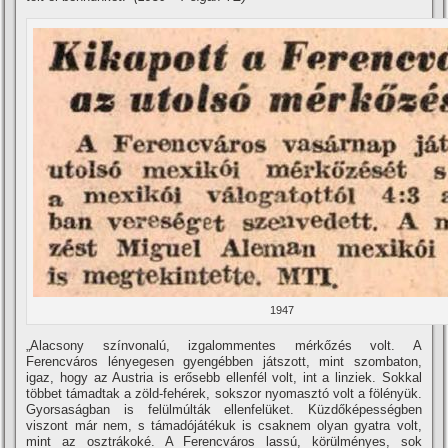
1947
„Alacsony szí­nvonalú, izgalommentes mérkőzés volt. A
Ferencváros lényegesen gyengébben játszott, mint szombaton,
igaz, hogy az Austria is erősebb ellenfél volt, int a linziek. Sokkal
többet támadtak a zöld-fehérek, sokszor nyomasztó volt a fölényük.
Gyorsaságban is felülmúlták ellenfelüket. Küzdőképességben
viszont már nem, s támadójátékuk is csaknem olyan gyatra volt,
mint az osztrákoké. A Ferencváros lassú, körülményes, sok