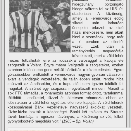
hidegzuhany borzongató
hidege váltotta fel az Üllői úti
stadionban. A közönség,
amely a Ferencváros eddig
sikerei után láthatóan
ünnepelni érkezett az első
hazai mérkőzésre, nem akart
hinni a szemének, hogy már
a 7. percben az ellenfél
vezet. Ezek után a
reménykedés negyedórája
következett, mert a zöld-fehér
mezes futballisták erre az időszakra valósággal a kapuja elé
szögezték a Volánt. Egyre másra í­velgették a szögleteket, ezeket
azonban különösebb gond nélkül hárí­tották a közlekedésiek. Egyre
görcsösebben erőlködött a Ferencváros, nagyon gyorsan válaszolni
akart a vendégek vezetésére, de talán éppen ezért, rendre hiba
csúszott az átadásokba, és a kapu előtt sem igazán találták fel
magukat. A szünet egy csapásra megváltozott minden. Maradt a
sok FTC támadás, a rohamozás azonban formát öltött, tartalommal
töltődött. Lendülettel, tűzzel és ötletesen rohamozta ebben az
időszakban a zöld-fehér együttes ellenfele kapuját. A zöld-fehérek
középpályásai Bánki vezérletével nagyszerű akciókat vezettek,
tűzbe-lázba hozták a közönséget. Bánki két találata és Strausz
távoli bombája is egészen látványos, a közönség szí­vét, lelkét
gyönyörködtető megoldás volt.”
(1985 – Bp. Volán)