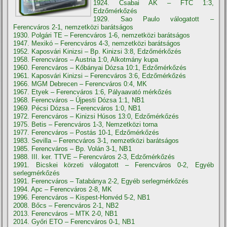
1924. Csabai AK – FTC 1:3,
Edzőmérkőzés
1929. Sao Paulo válogatott –
Ferencváros 2-1, nemzetközi barátságos
1930. Polgári TE – Ferencváros 1-6, nemzetközi barátságos
1947. Mexikó – Ferencváros 4-3, nemzetközi barátságos
1952. Kaposvári Kinizsi – Bp. Kinizsi 3:8, Edzőmérkőzés
1958. Ferencváros – Austria 1:0, Alkotmány kupa
1960. Ferencváros – Kőbányai Dózsa 10:1, Edzőmérkőzés
1961. Kaposvári Kinizsi – Ferencváros 3:6, Edzőmérkőzés
1966. MGM Debrecen – Ferencváros 0:4, MK
1967. Etyek – Ferencváros 1:6, Pályaavató mérkőzés
1968. Ferencváros – Újpesti Dózsa 1:1, NB1
1969. Pécsi Dózsa – Ferencváros 1:0, NB1
1972. Ferencváros – Kinizsi Húsos 13:0, Edzőmérkőzés
1975. Betis – Ferencváros 1-3, Nemzetközi torna
1977. Ferencváros – Postás 10-1, Edzőmérkőzés
1983. Sevilla – Ferencváros 3-1, nemzetközi barátságos
1985. Ferencváros – Bp. Volán 3-1, NB1
1988. III. ker. TTVE – Ferencváros 2-3, Edzőmérkőzés
1991. Bicskei körzeti válogatott – Ferencváros 0-2, Egyéb
serlegmérkőzés
1991. Ferencváros – Tatabánya 2-2, Egyéb serlegmérkőzés
1994. Apc – Ferencváros 2-8, MK
1996. Ferencváros – Kispest-Honvéd 5-2, NB1
2008. Bőcs – Ferencváros 2-1, NB2
2013. Ferencváros – MTK 2-0, NB1
2014. Győri ETO – Ferencváros 0-1, NB1