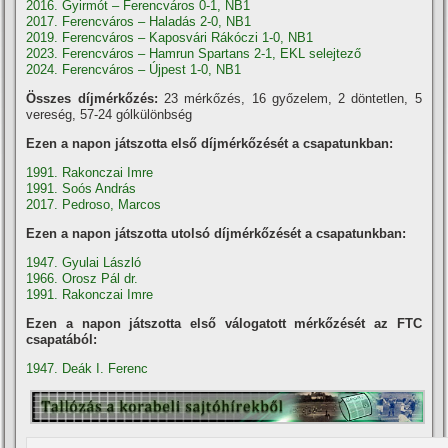
2016. Gyirmót – Ferencváros 0-1, NB1
2017. Ferencváros – Haladás 2-0, NB1
2019. Ferencváros – Kaposvári Rákóczi 1-0, NB1
2023. Ferencváros – Hamrun Spartans 2-1, EKL selejtező
2024. Ferencváros – Újpest 1-0, NB1
Összes díjmérkőzés:
23 mérkőzés, 16 győzelem, 2 döntetlen, 5
vereség, 57-24 gólkülönbség
Ezen a napon játszotta első díjmérkőzését a csapatunkban:
1991. Rakonczai Imre
1991. Soós András
2017. Pedroso, Marcos
Ezen a napon játszotta utolsó díjmérkőzését a csapatunkban:
1947. Gyulai László
1966. Orosz Pál dr.
1991. Rakonczai Imre
Ezen a napon játszotta első válogatott mérkőzését az FTC
csapatából:
1947. Deák I. Ferenc