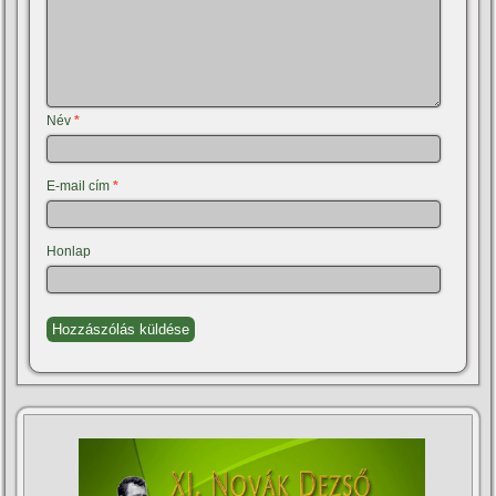
Név
*
E-mail cím
*
Honlap