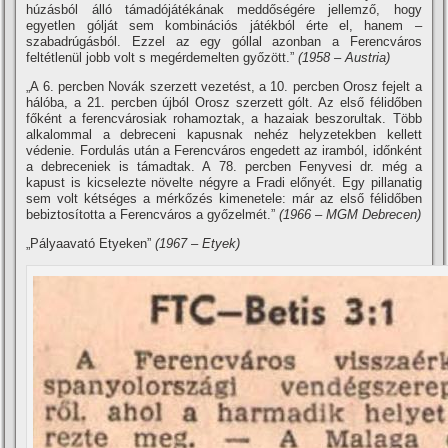
húzásból álló támadójátékának meddőségére jellemző, hogy
egyetlen gólját sem kombinációs játékból érte el, hanem –
szabadrúgásból. Ezzel az egy góllal azonban a Ferencváros
feltétlenül jobb volt s megérdemelten győzött.”
(1958 – Austria)
„A 6. percben Novák szerzett vezetést, a 10. percben Orosz fejelt a
hálóba, a 21. percben újból Orosz szerzett gólt. Az első félidőben
főként a ferencvárosiak rohamoztak, a hazaiak beszorultak. Több
alkalommal a debreceni kapusnak nehéz helyzetekben kellett
védenie. Fordulás után a Ferencváros engedett az iramból, időnként
a debreceniek is támadtak. A 78. percben Fenyvesi dr. még a
kapust is kicselezte növelte négyre a Fradi előnyét. Egy pillanatig
sem volt kétséges a mérkőzés kimenetele: már az első félidőben
bebiztosí­totta a Ferencváros a győzelmét.”
(1966 – MGM Debrecen)
„Pályaavató Etyeken”
(1967 – Etyek)