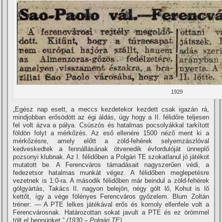
1929
„Egész nap esett, a meccs kezdetekor kezdett csak igazán rá,
mindjobban erősödött az égi áldás, úgy hogy a II. félidőre teljesen
fel volt ázva a pálya. Csúszós és hatalmas pocsolyákkal tarkí­tott
földön folyt a mérkőzés. Az eső ellenére 1500 néző ment ki a
mérkőzésre, amely előtt a zöld-fehérek selyemzászlóval
kedveskedtek a fennállásának ötvenedik évfordulóját ünneplő
pozsonyi klubnak. Az I. félidőben a Polgári TE szokatlanul jó játékot
mutatott be. A Ferencváros támadásait nagyszerűen védi, a
fedezetsor hatalmas munkát végez. A félidőben meglepetésre
vezetnek is 1:0-ra. A második félidőben már beindul a zöld-fehérek
gólgyártás, Takács II. nagyon belejön, négy gólt lő, Kohut is lő
kettőt, í­gy a vége fölényes Ferencváros győzelem. Blum Zoltán
tréner: — A PTE lelkes játékával erős és komoly ellenfele volt a
Ferencvárosnak. Határozottan sokat javult a PTE és ez örömmel
tölt el bennünket.”
(1930 – Polgári TE)