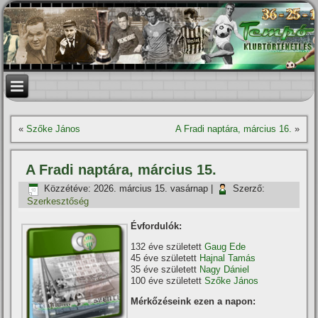
«
Szőke János
A Fradi naptára, március 16.
»
A Fradi naptára, március 15.
Közzétéve:
2026. március 15. vasárnap
|
Szerző:
Szerkesztőség
Évfordulók:
132 éve született
Gaug Ede
45 éve született
Hajnal Tamás
35 éve született
Nagy Dániel
100 éve született
Szőke János
Mérkőzéseink ezen a napon: