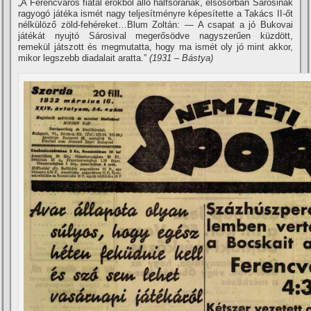
„A Ferencváros fiatal erőkből álló halfsorának, elsősorban Sárosinak
ragyogó játéka ismét nagy teljesí­tményre képesí­tette a Takács II-őt
nélkülöző zöld-fehéreket…Blum Zoltán: — A csapat a jó Bukovai
játékát nyujtó Sárosival megerősödve nagyszerűen küzdött,
remekül játszott és megmutatta, hogy ma ismét oly jó mint akkor,
mikor legszebb diadalait aratta.”
(1931 – Bástya)