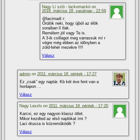
Nagy Lí szlò - lackomackò on
2018. március 18. vasárnap - 22:59
@lacimadí r:
Örülök neki, hogy ùjbòl az élôk
soraiban lí tlak.
Remélem jòl vagy Te is.
A 3-ik csillagot meg varrassuk mí r
végre még ebben az idônyben a
zöld-fehér mezekre !!!!
Válasz
admin
on
2011. március 18. péntek - 17:27
Ez „csak” egy naptár. Kb két éve fent van a
honlapon …
Válasz
Nagy Laszlo on
2011. március 18. péntek - 17:20
Karcsi, ez egy nagyon klassz ötlet.
Mikor kezdted az elsô naplòkat ìrni ?
Laci drusza is közremûködik ?
Válasz