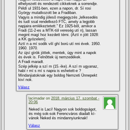
elhelyezett és rendezett cikkeknek a sorrendje.
Példí ul 1931-ben, ezen a napon, dr. Sí rosi
György mutatkozott be a Fradiban.
Vagyis a mindig jòlesô megjegyzés „lelkesedés
és tudí ssal rendelkezô FTC, amely a legjobb
napjaira emlékeztetett.” Ez 1925-bôl, amikor a
Fradi (11-2-es a MTK-tòl vereség utí n), lassan
megint magí hoz kezdett térni. (Aztí n jött 1928:
a KK gyözelem).
Aztí n a mí sodik vilí ghí borù utí nni évek. 1950.
1960. 1970.
Az ùjsí gìròk jöttek, mentek, ùgy mint a napok
és évek is. Felnôttek ùj nemzedékek.
A Fradi maradt.
Szép jelkép a szí m (15.-ike). A szí m ugyanaz,
habí r mí s mí s napra is eshetett-e ?
Mindanjiatoknak egy boldog Nemzeti Ünnepekt
kiví nok.
Válasz
lacimadar on
2018. március 17. szombat -
20:06
Neked is Laci! Nagyon sok boldogságot,
és még sok-sok Ferencváros diadalt kí­
vánok Neked és mindannyiunknak!
Válasz