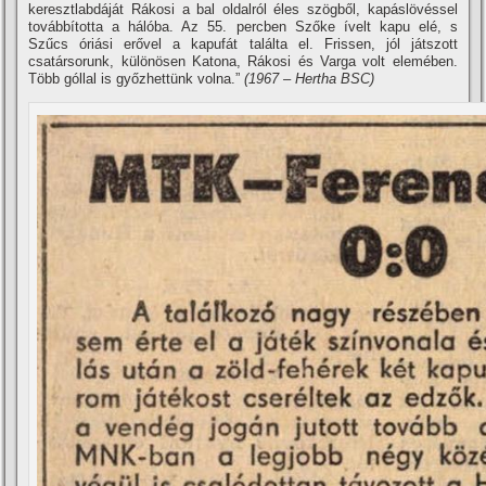
keresztlabdáját Rákosi a bal oldalról éles szögből, kapáslövéssel
továbbí­totta a hálóba. Az 55. percben Szőke í­velt kapu elé, s
Szűcs óriási erővel a kapufát találta el. Frissen, jól játszott
csatársorunk, különösen Katona, Rákosi és Varga volt elemében.
Több góllal is győzhettünk volna.”
(1967 – Hertha BSC)