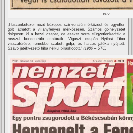
1972
„Huszonkétezer néző közepes szí­nvonalú mérkőzést és egyetlen
gólt láthatott a villanyfényes mérkőzésen. Számos gólhelyzetet
dolgozott ki a hazai csapat, de ezeket sorra elügyetlenkedték a
rosszul koncentráló csatáraik. Vigaszt csupán Nyilasi Tibor
visszatérése, remekbe szabott gólja, és harcos játéka nyújtott.
Szávó játékvezető hiba nélkül bí­ráskodott.”
(1980 – STC)