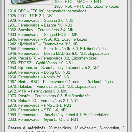
1903. FTC – MAC 6:0, NB1
1908. NSC – FTC 2:5, Edzőmérkőzés
1914. DFC – FTC 0:0, nemzetközi barátságos
1925. FTC – UTE 2-1, NB1
1928. Ferencváros – Sabaria 3-0, NB1
1931. Ferencváros – Bástya 7:0, NB1
1932. Bocskay – Ferencváros 3:4, MK
1933. Ferencváros – Szeged FC 3:2, MK
1936. Ferencváros – WSC 9:1, Edzőmérkőzés
1942. Újvidéki AC – Ferencváros 3:2, NB1
1944. Ferencváros – Szent István fk. 5:0, Edzőmérkőzés
1946. Ferencváros – Dózsa MADISZ 6:0, NB1 alapszakasz
1949. Pécsi BTC – Ferencváros 0:2, Edzőmérkőzés
1950. ÉDOSZ – Győri Vasas 1:0, NB1
1953. Bp. Kinizsi – Szombathelyi Lokomotív 5:2, NB1
1959. Ferencváros – Dorog 0:0, NB1
1964. Ferencváros – Komló 2:0, NB1
1967. Hertha BSC – Ferencváros 0:1, nemzetközi barátságos
1970. Haladás – Ferencváros 1:1, NB1 alapszakasz
1972. MTK – Ferencváros 0:0, MK
1973. Postás – Ferencváros 0:3, Edzőmérkőzés
1975. Rába ETO – Ferencváros 2:1, NB1
1978. Ferencváros – PMSC 1-1, NB1
1980. Ferencváros – STC 1-0, NB1
1989. Ferencváros – Jászberényi Lehel 4-1, Edzőmérkőzés
2003. Ferencváros – Győri ETO 5-2, NB1
Összes díjmérkőzés:
20 mérkőzés, 13 győzelem, 5 döntetlen, 2