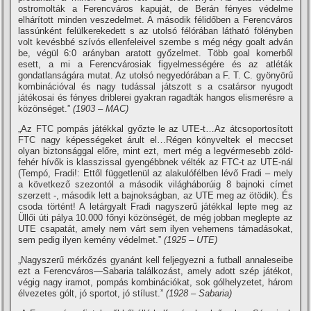
ostromolták a Ferencváros kapuját, de Berán fényes védelme
elhárí­tott minden veszedelmet. A második félidőben a Ferencváros
lassúnként felülkerekedett s az utolsó félórában látható fölényben
volt kevésbbé szí­vós ellenfeleivel szembe s még négy goalt adván
be, végül 6:0 arányban aratott győzelmet. Több goal kornerből
esett, a mi a Ferencvárosiak figyelmességére és az atléták
gondatlanságára mutat. Az utolsó negyedórában a F. T. C. gyönyörű
kombinációval és nagy tudással játszott s a csatársor nyugodt
játékosai és fényes driblerei gyakran ragadták hangos elismerésre a
közönséget.”
(1903 – MAC)
„Az FTC pompás játékkal győzte le az UTE-t…Az átcsoportosí­tott
FTC nagy képességeket árult el…Régen könyveltek el meccset
olyan biztonsággal előre, mint ezt, mert még a legvérmesebb zöld-
fehér hí­vők is klasszissal gyengébbnek vélték az FTC-t az UTE-nál
(Tempó, Fradi!: Ettől függetlenül az alakulófélben lévő Fradi – mely
a következő szezontól a második világháborúig 8 bajnoki cí­met
szerzett -, második lett a bajnokságban, az UTE meg az ötödik). És
csoda történt! A letárgyalt Fradi nagyszerű játékkal lepte meg az
Üllői úti pálya 10.000 főnyi közönségét, de még jobban meglepte az
UTE csapatát, amely nem várt sem ilyen vehemens támadásokat,
sem pedig ilyen kemény védelmet.”
(1925 – UTE)
„Nagyszerű mérkőzés gyanánt kell feljegyezni a futball annaleseibe
ezt a Ferencváros—Sabaria találkozást, amely adott szép játékot,
végig nagy iramot, pompás kombinációkat, sok gólhelyzetet, három
élvezetes gólt, jó sportot, jó stí­lust.”
(1928 – Sabaria)