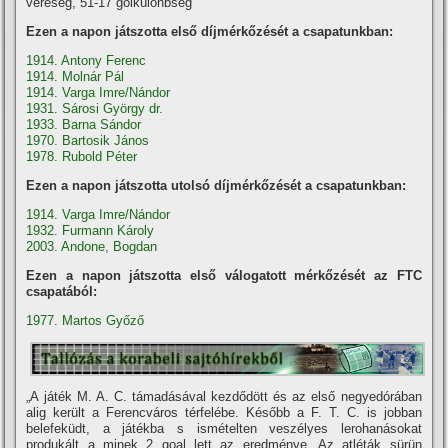
vereség, 51-17 gólkülönbség
Ezen a napon játszotta első díjmérkőzését a csapatunkban:
1914. Antony Ferenc
1914. Molnár Pál
1914. Varga Imre/Nándor
1931. Sárosi György dr.
1933. Barna Sándor
1970. Bartosik János
1978. Rubold Péter
Ezen a napon játszotta utolsó díjmérkőzését a csapatunkban:
1914. Varga Imre/Nándor
1932. Furmann Károly
2003. Andone, Bogdan
Ezen a napon játszotta első válogatott mérkőzését az FTC
csapatából:
1977. Martos Győző
„A játék M. A. C. támadásával kezdődött és az első negyedórában
alig került a Ferencváros térfelébe. Később a F. T. C. is jobban
belefeküdt, a játékba s ismételten veszélyes lerohanásokat
produkált a minek 2 goal lett az eredménye. Az atléták sürün