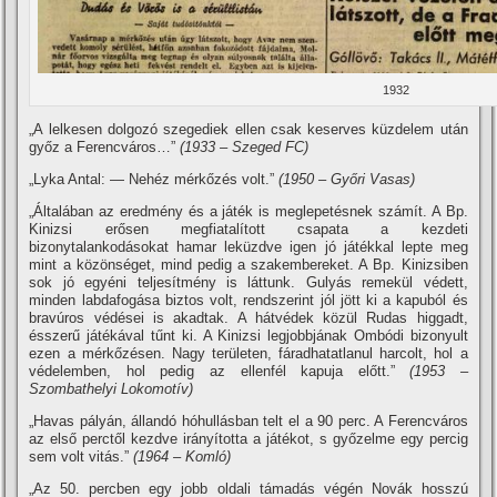
1932
„A lelkesen dolgozó szegediek ellen csak keserves küzdelem után
győz a Ferencváros…”
(1933 – Szeged FC)
„Lyka Antal: — Nehéz mérkőzés volt.”
(1950 – Győri Vasas)
„Általában az eredmény és a játék is meglepetésnek számí­t. A Bp.
Kinizsi erősen megfiatalí­tott csapata a kezdeti
bizonytalankodásokat hamar leküzdve igen jó játékkal lepte meg
mint a közönséget, mind pedig a szakembereket. A Bp. Kinizsiben
sok jó egyéni teljesí­tmény is láttunk. Gulyás remekül védett,
minden labdafogása biztos volt, rendszerint jól jött ki a kapuból és
bravúros védései is akadtak. A hátvédek közül Rudas higgadt,
ésszerű játékával tűnt ki. A Kinizsi legjobbjának Ombódi bizonyult
ezen a mérkőzésen. Nagy területen, fáradhatatlanul harcolt, hol a
védelemben, hol pedig az ellenfél kapuja előtt.”
(1953 –
Szombathelyi Lokomotí­v)
„Havas pályán, állandó hóhullásban telt el a 90 perc. A Ferencváros
az első perctől kezdve irányí­totta a játékot, s győzelme egy percig
sem volt vitás.”
(1964 – Komló)
„Az 50. percben egy jobb oldali támadás végén Novák hosszú