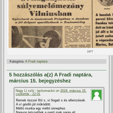
1977
Kategória:
A Fradi naptára
5 hozzászólás a(z) A Fradi naptára,
március 15. bejegyzéshez
Nagy Lí szlò - lackomackò on
2018. március 15.
csütörtök - 22:01
Remek összeí llìtí s, ví llogatí s és ellemzések.
A ví gòollò jòl mûködött.
Méltò munka egy méltò ünnephez.
Nagyon tetszetttek a naptí rnak napja alí