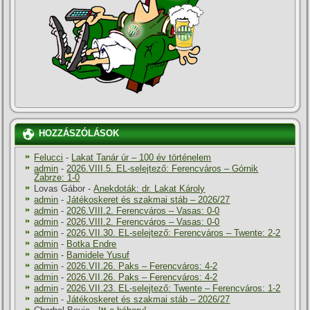
HOZZÁSZÓLÁSOK
Felucci
-
Lakat Tanár úr – 100 év történelem
admin
-
2026.VIII.5. EL-selejtező: Ferencváros – Górnik
Zabrze: 1-0
Lovas Gábor
-
Anekdoták: dr. Lakat Károly
admin
-
Játékoskeret és szakmai stáb – 2026/27
admin
-
2026.VIII.2. Ferencváros – Vasas: 0-0
admin
-
2026.VIII.2. Ferencváros – Vasas: 0-0
admin
-
2026.VII.30. EL-selejtező: Ferencváros – Twente: 2-2
admin
-
Botka Endre
admin
-
Bamidele Yusuf
admin
-
2026.VII.26. Paks – Ferencváros: 4-2
admin
-
2026.VII.26. Paks – Ferencváros: 4-2
admin
-
2026.VII.23. EL-selejtező: Twente – Ferencváros: 1-2
admin
-
Játékoskeret és szakmai stáb – 2026/27