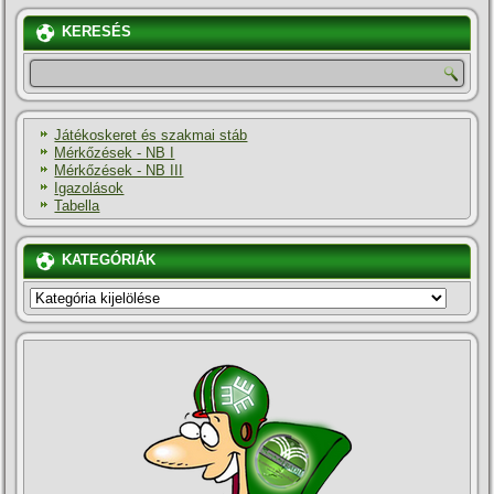
KERESÉS
Játékoskeret és szakmai stáb
Mérkőzések - NB I
Mérkőzések - NB III
Igazolások
Tabella
KATEGÓRIÁK
KATEGÓRIÁK