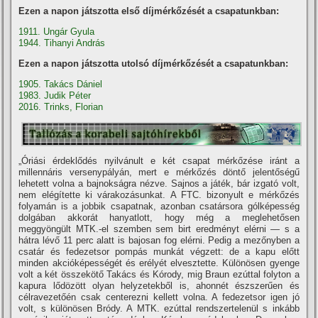
Ezen a napon játszotta első díjmérkőzését a csapatunkban:
1911. Ungár Gyula
1944. Tihanyi András
Ezen a napon játszotta utolsó díjmérkőzését a csapatunkban:
1905. Takács Dániel
1983. Judik Péter
2016. Trinks, Florian
„Óriási érdeklődés nyilvánult e két csapat mérkőzése iránt a
millennáris versenypályán, mert e mérkőzés döntő jelentőségű
lehetett volna a bajnokságra nézve. Sajnos a játék, bár izgató volt,
nem elégí­tette ki várakozásunkat. A FTC. bizonyult e mérkőzés
folyamán is a jobbik csapatnak, azonban csatársora gólképesség
dolgában akkorát hanyatlott, hogy még a meglehetősen
meggyöngült MTK.-el szemben sem birt eredményt elérni — s a
hátra lévő 11 perc alatt is bajosan fog elérni. Pedig a mezőnyben a
csatár és fedezetsor pompás munkát végzett: de a kapu előtt
minden akcióképességét és erélyét elvesztette. Különösen gyenge
volt a két összekötő Takács és Kórody, mig Braun ezúttal folyton a
kapura lődözött olyan helyzetekből is, ahonnét észszerűen és
célravezetőén csak centerezni kellett volna. A fedezetsor igen jó
volt, s különösen Bródy. A MTK. ezúttal rendszertelenül s inkább