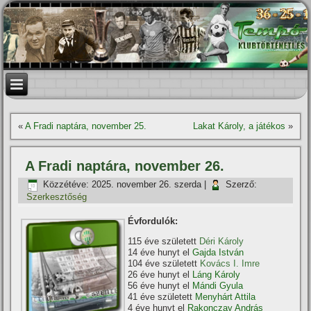
«
A Fradi naptára, november 25.
Lakat Károly, a játékos
»
A Fradi naptára, november 26.
Közzétéve:
2025. november 26. szerda
|
Szerző:
Szerkesztőség
Évfordulók:
115 éve született
Déri Károly
14 éve hunyt el
Gajda István
104 éve született
Kovács I. Imre
26 éve hunyt el
Láng Károly
56 éve hunyt el
Mándi Gyula
41 éve született
Menyhárt Attila
4 éve hunyt el
Rakonczay András