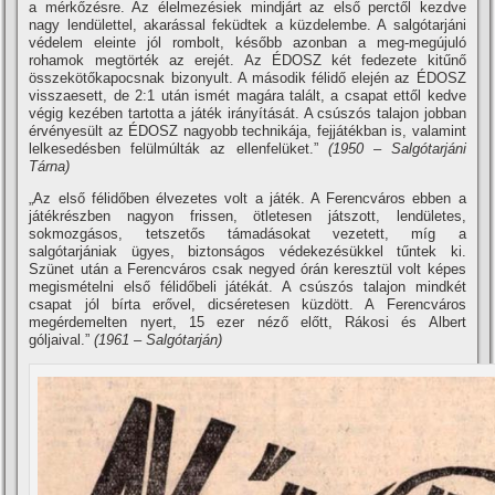
a mérkőzésre. Az élelmezésiek mindjárt az első perctől kezdve
nagy lendülettel, akarással feküdtek a küzdelembe. A salgótarjáni
védelem eleinte jól rombolt, később azonban a meg-megújuló
rohamok megtörték az erejét. Az ÉDOSZ két fedezete kitűnő
összekötőkapocsnak bizonyult. A második félidő elején az ÉDOSZ
visszaesett, de 2:1 után ismét magára talált, a csapat ettől kedve
végig kezében tartotta a játék irányí­tását. A csúszós talajon jobban
érvényesült az ÉDOSZ nagyobb technikája, fejjátékban is, valamint
lelkesedésben felülmúlták az ellenfelüket.”
(1950 – Salgótarjáni
Tárna)
„Az első félidőben élvezetes volt a játék. A Ferencváros ebben a
játékrészben nagyon frissen, ötletesen játszott, lendületes,
sokmozgásos, tetszetős támadásokat vezetett, mí­g a
salgótarjániak ügyes, biztonságos védekezésükkel tűntek ki.
Szünet után a Ferencváros csak negyed órán keresztül volt képes
megismételni első félidőbeli játékát. A csúszós talajon mindkét
csapat jól bí­rta erővel, dicséretesen küzdött. A Ferencváros
megérdemelten nyert, 15 ezer néző előtt, Rákosi és Albert
góljaival.”
(1961 – Salgótarján)