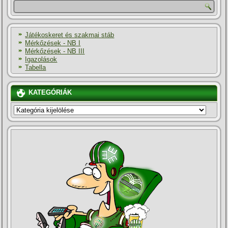
Játékoskeret és szakmai stáb
Mérkőzések - NB I
Mérkőzések - NB III
Igazolások
Tabella
KATEGÓRIÁK
KATEGÓRIÁK