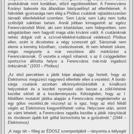
produkálnak mint korábban, előző együtteseikben. A Ferencváros
Korányi balesete óta állandóan bástyaelőnyt ad ellenfeleinek. A
hátvédek gyorsasága nem elég a Phöbus csatárok rajtaütésszerűen
támadó ellenfeleikkel szemben. Sem Lázár, sem Laky nem tudta
szélsőjét sakkban tartani. Annál jobban kimagaslott az egész
Ferencvárosból Móré, aki sem kitartásban, sem hidegvérben, sem
adogatásiban nem hagyott maga után kí­vánni valót. A csatároknak
nehéz dolguk volt a szí­vvel-lélekkel-tudással védekező Phöbus
ellen, ezért is dicséretes a négy szerezett gól. Sárosinak nem
eleme a kemény közelharc, cselezéseinek, itt nem lehetett sikere,
mégis megnyerte a már vesztésre álló mérkőzést a
Ferencvárosnak. Ő vezette a végső rohamot, s az ő csüggedetlen
sportszí­ve állí­totta helyre a Ferencváros már-már ingadozó
önbizalmát.”
(1933 – Phöbus)
„Az első percekben a játék képe alapján úgy festett, hogy az
Elektromos megszerzi nagynevű ellenfele ellen a vezetést. A bordó-
sárga csatárok azonban elkönnyelműsködték a kí­nálkozó
helyzeteket és a kezdeti nyomást után lassan a zöld-fehérek
kezébe siklott át a kezdeményezés. Kétségtelen, hogy az I.
félidőben mutatott játéka alapján a Ferencváros megérdemelte az
egy gólos vezetést,de viszonyt az is igaz, hogy az első félidő
végén az Elektromos kiegyenlí­thetett volna. Helycsere után, amint
az várni lehetett, a Ferencváros ragadta kezébe a játék irányí­tását
és rövidesen újabb két góllal biztosí­totta be a győzelmét.”
(1944 –
Elektromos)
„A nagy tét – főleg az ÉDOSZ szempontjából – rányomta a bélyegét