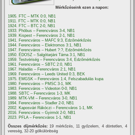
Mérkőzéseink ezen a napon:
1905. FTC – MTK 0:0, NB1
1911. FTC – MTK 0:0, NB1
1924. FTC – BTC 2-0, NB1
1933. Phöbus – Ferencváros 3-4, NB1
1939. Kispest – Ferencváros 2-1, NB1
1941. Ferencváros – MAFC 9:3, Edzőmérkőzés
1944. Ferencváros – Elektromos 3:1, NB1
1947. Ferencváros – Hubert ?:?, Edzőmérkőzés
1950. ÉDOSZ – Salgótarjáni Tárna 3:1, NB1
1959. Testvériség – Ferencváros 3:4, Edzőmérkőzés
1961. Ferencváros – SBTC 2:0, NB1
1967. Haladás – Ferencváros 2:1, NB1
1969. Ferencváros – Leeds United 0:3, BEK
1975. EMGSK – Ferencváros 1:4, Felszabadulás kupa
1980. Ferencváros – PMSC 3-1, MK
1983. Ferencváros – Videoton 0-0, NB1
1988. SBTC – Ferencváros 1-3, MK
1989. MTK-VM – Ferencváros 3-0, NB1
1994. Ferencváros – Stadler 2-0, NB1
2002. Kaposvári Rákóczi – Ferencváros 1-1, MK
2016. Ferencváros – Gyirmót 2-0, NB1
2023. PFLA – Ferencváros 1-1, NB1
Összes díjmérkőzés:
19 mérkőzés, 11 győzelem, 4 döntetlen, 4
vereség, 32-20 gólkülönbség