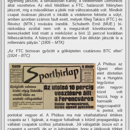
egyénileg játszott, a támadásban Károly, a védelemben Domonkos
által vezettetve. Az első félidőben a FTC. határozott fölényben
játszott, mig a másodikban a játék már változatosabb volt. Mindkét
csapat óvatosan játszott s inkább a védelemre fektette a súlyt,
amiben azonban számos fault esett, melyek főleg Takács (FTC.) és
Révész (MTK.) rovására í­randók. Schuberth Ernő (MUE.) bí­
ráskodása ezúttal nem volt a megszokott következetes. A
leereszkedett köd miatt a mérkőzést a bí­ró 11 perccel korábban
félbeszakí­totta. A hiányzó időt december 3-án délután játszák le a
millennáris pályán.”
(1905 – MTK)
„Az FTC biztosan győzött a gólképtelen csatársoru BTC ellen”
(1924 – BTC)
„A Phöbus az
Újpest ellen
elért döntetlen
és a Hungária
legyőzése
után nagyon
közel volt
hozzá, hogy a
harmadik
nagycsapattól
is pontot, sőt
pontokat vegyen el. A Phöbus ma már vitathatatlanul értékes
csapata az I. ligának, a magyar futballnak s kitűnő propagandája a
vállalati csapatok szóhoz juttatásának. Jól válogatták össze ezt a
csapatot a vezetői, de az is kétségtelen, hogy a játékosok többet