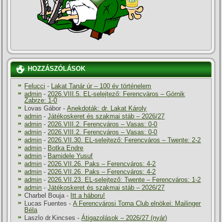
HOZZÁSZÓLÁSOK
Felucci
-
Lakat Tanár úr – 100 év történelem
admin
-
2026.VIII.5. EL-selejtező: Ferencváros – Górnik
Zabrze: 1-0
Lovas Gábor
-
Anekdoták: dr. Lakat Károly
admin
-
Játékoskeret és szakmai stáb – 2026/27
admin
-
2026.VIII.2. Ferencváros – Vasas: 0-0
admin
-
2026.VIII.2. Ferencváros – Vasas: 0-0
admin
-
2026.VII.30. EL-selejtező: Ferencváros – Twente: 2-2
admin
-
Botka Endre
admin
-
Bamidele Yusuf
admin
-
2026.VII.26. Paks – Ferencváros: 4-2
admin
-
2026.VII.26. Paks – Ferencváros: 4-2
admin
-
2026.VII.23. EL-selejtező: Twente – Ferencváros: 1-2
admin
-
Játékoskeret és szakmai stáb – 2026/27
Charbel Bouja
-
Itt a háboru!
Lucas Fuentes
-
A Ferencvárosi Torna Club elnökei: Mailinger
Béla
Laszlo dr.Kincses
-
Átigazolások – 2026/27 (nyár)