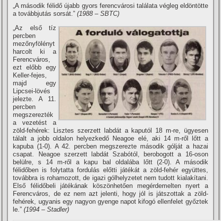
„A második félidő újabb gyors ferencvárosi találata végleg eldöntötte
a továbbjutás sorsát.”
(1988 – SBTC)
„Az első tí­z
percben
mezőnyfölényt
harcolt ki a
Ferencváros,
ezt előbb egy
Keller-fejes,
majd egy
Lipcsei-lövés
jelezte. A 11.
percben
megszerezték
a vezetést a
zöld-fehérek: Lisztes szerzett labdát a kaputól 18 m-re, ügyesen
tálalt a jobb oldalon helyezkedő Neagoe elé, aki 14 m-ről lőtt a
kapuba (1-0). A 42. percben megszerezte második gólját a hazai
csapat. Neagoe szerzett labdát Szabótól, berobogott a 16-oson
belülre, s 14 m-ről a kapu bal oldalába lőtt (2-0). A második
félidőben is folytatta fordulás előtti játékát a zöld-fehér együttes,
továbbra is rohamozott, de igazi gólhelyzetet nem tudott kialakí­tani.
Első félidőbeli játékának köszönhetően megérdemelten nyert a
Ferencváros, de ez nem azt jelenti, hogy jól is játszottak a zöld-
fehérek, ugyanis egy nagyon gyenge napot kifogó ellenfelet győztek
le.”
(1994 – Stadler)