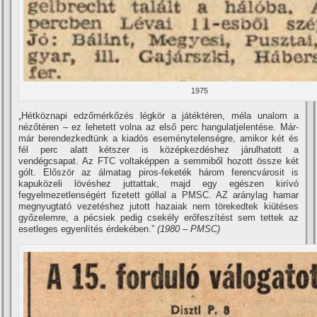
1975
„Hétköznapi edzőmérkőzés légkör a játéktéren, méla unalom a
nézőtéren – ez lehetett volna az első perc hangulatjelentése. Már-
már berendezkedtünk a kiadós eseménytelenségre, amikor két és
fél perc alatt kétszer is középkezdéshez járulhatott a
vendégcsapat. Az FTC voltaképpen a semmiből hozott össze két
gólt. Először az álmatag piros-feketék három ferencvárosit is
kapuközeli lövéshez juttattak, majd egy egészen kirí­vó
fegyelmezetlenségért fizetett góllal a PMSC. AZ aránylag hamar
megnyugtató vezetéshez jutott hazaiak nem törekedtek kiütéses
győzelemre, a pécsiek pedig csekély erőfeszí­tést sem tettek az
esetleges egyenlí­tés érdekében.”
(1980 – PMSC)