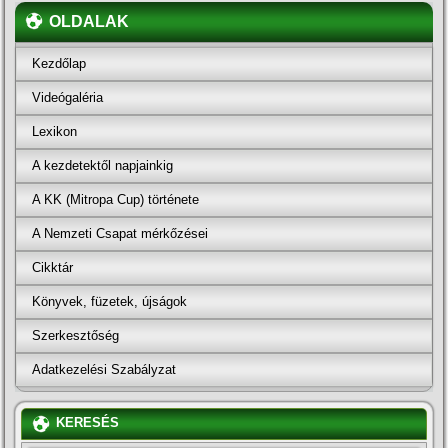
OLDALAK
Kezdőlap
Videógaléria
Lexikon
A kezdetektől napjainkig
A KK (Mitropa Cup) története
A Nemzeti Csapat mérkőzései
Cikktár
Könyvek, füzetek, újságok
Szerkesztőség
Adatkezelési Szabályzat
KERESÉS