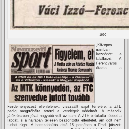
1990
„Közepes
iramban
kezdődött a
találkozó. A
Ferencváros
átadta a
kezdeményezést ellenfelének, visszaállt saját térfelére, a ZTE
pedig megpróbálta áttörni a vendégek védelmét. A második
játékrészben jóval nagyobb volt az iram. A ZTE birtokolta többet a
labdát, s a hajrában teljesen beszorí­totta ellenfelét, ám gólt nem
tudott rúgni. A hosszabbí­tás első 15 percében a Fradi játszott