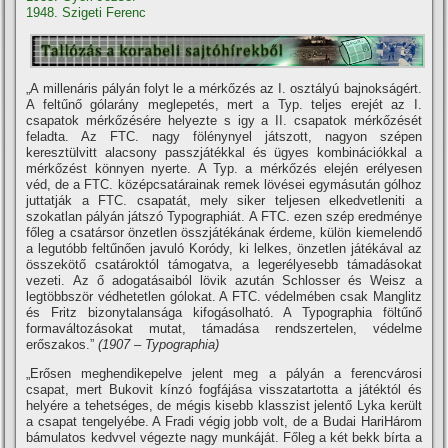
1948. Szigeti Ferenc
„A millenáris pályán folyt le a mérkőzés az I. osztályú bajnokságért.
A feltűnő gólarány meglepetés, mert a Typ. teljes erejét az I.
csapatok mérkőzésére helyezte s igy a II. csapatok mérkőzését
feladta. Az FTC. nagy fölénynyel játszott, nagyon szépen
keresztülvitt alacsony passzjátékkal és ügyes kombinációkkal a
mérkőzést könnyen nyerte. A Typ. a mérkőzés elején erélyesen
véd, de a FTC. középcsatárainak remek lövései egymásután gólhoz
juttatják a FTC. csapatát, mely siker teljesen elkedvetleniti a
szokatlan pályán játszó Typographiát. A FTC. ezen szép eredménye
főleg a csatársor önzetlen összjátékának érdeme, külön kiemelendő
a legutóbb feltűnően javuló Koródy, ki lelkes, önzetlen játékával az
összekötő csatároktól támogatva, a legerélyesebb támadásokat
vezeti. Az ő adogatásaiból lövik azután Schlosser és Weisz a
legtöbbször védhetetlen gólokat. A FTC. védelmében csak Manglitz
és Fritz bizonytalansága kifogásolható. A Typographia föltűnő
formaváltozásokat mutat, támadása rendszertelen, védelme
erőszakos.”
(1907 – Typographia)
„Erősen meghendikepelve jelent meg a pályán a ferencvárosi
csapat, mert Bukovit kí­nzó fogfájása visszatartotta a játéktól és
helyére a tehetséges, de mégis kisebb klasszist jelentő Lyka került
a csapat tengelyébe. A Fradi végig jobb volt, de a Budai HariHárom
bámulatos kedvvel végezte nagy munkáját. Főleg a két bekk bí­rta a