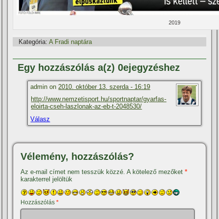
2019
Kategória:
A Fradi naptára
Egy hozzászólás a(z) 0ejegyzéshez
admin on
2010. október 13. szerda - 16:19
http://www.nemzetisport.hu/sportnaptar/gyarfas-
eloirta-cseh-laszlonak-az-eb-t-2048530/
Válasz
Vélemény, hozzászólás?
Az e-mail címet nem tesszük közzé.
A kötelező mezőket
*
karakterrel jelöltük
Hozzászólás
*