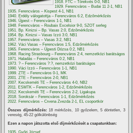
1918. FTC – Törekvés 0-0, NB1
1929. Ferencváros – Budai 11 2-1, NB1
1935. Ferencváros – Kispest 4-1, NB1
1940. Erdély válogatottja – Ferencváros 6:2, Edzőmérkőzés
1946. Újpest – Ferencváros 1-1, NB1
1948. Ferencváros – Roubaix Excelsior 9-0, SZOT serleg
1951. Bp. Kinizsi – Bp. Vasas 2:0, Edzőmérkőzés
1954. Bp. Kinizsi – Vasas Izzó 3:0, NB1
1957. Ferencváros – Vasas 3:2, NB1
1962. Váci Vasas – Ferencváros 1:5, Edzőmérkőzés
1965. Ferencváros – Újpesti Dózsa 0:2, NB1
1968. Racing Strasbourg – Ferencváros 2:4, nemzetközi barátságos
1971. Haladás – Ferencváros 0:2, NB1
1973. ? – Ferencváros ?:?, nemzetközi barátságos
1990. Váci Izzó – Ferencváros 1-1, NB1
1999. ZTE – Ferencváros 0-1, MK
2001. ZTE – Ferencváros 2-0, NB1
2007. Kecskeméti TE – Ferencváros 4-0, NB2
2011. ESMTK – Ferencváros 1-2, Edzőmérkőzés
2012. Kecskeméti TE – Ferencváros 2-2, Ligakupa
2018. Soroksár – Ferencváros 1-1, Edzőmérkőzés
2022. Ferencváros – Crvena Zvezda 2-1, EL csoportkör
Összes díjmérkőzés:
18 mérkőzés, 10 győzelem, 5 döntetlen, 3
vereség, 45-22 gólkülönbség
Ezen a napon játszotta első díjmérkőzését a csapatunkban:
1935. Győri József