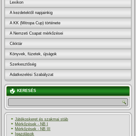
Lexikon
A kezdetektől napjainkig
A KK (Mitropa Cup) története
A Nemzeti Csapat mérkőzései
Cikktár
Könyvek, füzetek, újságok
Szerkesztőség
Adatkezelési Szabályzat
KERESÉS
Játékoskeret és szakmai stáb
Mérkőzések - NB I
Mérkőzések - NB III
Igazolások