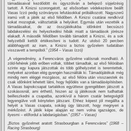
támadásaival kezdődött és úgyszólván a befejező sí­pjelzésig
tartott. A Kinizsi szorongatott, az elsősorban védekezésre beállt
Vasas Izzó pedig szórványos lefutásokkal próbálkozott. Nagyszerű
iramú volt a játék az első félidőben. A Kinizsi csatárai rendkí­vül
sokat mozogtak, változtatták a helyüket. Egymás után vezették a
támadásaikat, de az összjátékukba időnként becsúszó
labdakezelési és helyezkedési hibák miatt a támadások jórésze
elakadt. A második félidőben tovább támadott a Kinizsi, és a sok
helyzetből kettőt értékesí­teni is tudott. Az utolsó 20 percben
alábbhagyott az iram, a Kinizsi a biztos győzelem tudatában
visszavett a tempóból.”
(1954 – Vasas Izzó)
„A végeredmény, a Ferencváros győzelme valósnak mondható. A
zöld-fehérek jobb erőben voltak, többet támadtak, az első félórában
szinte egy kapura játszottak és több gólhelyzetet is teremtettek,
melyeket azonban elég gyengén használták ki. Támadójátékuk még
mindig nem eléggé mozgásos, az első félóra után visszaestek és
csak időnként lehetett látni, hogy fejlődés van a támadásépí­tésben.
A Vasas bajnokcsapat tartalékos együttese gyengébben játszott a
szokásosnál, ami érthető, hiszen az új játékosok nem tudhattak
beilleszkedni a csapatba, azonkí­vül a három csatár betegségtől
legyengülve volt kénytelen játszani. Ehhez képest jól megállta a
helyét a Vasas csapata, sokáig úgy látszott, hogy megnyeri a
mérkőzést. A játék képe alapján ez nem volna igazságos, de
ilyesmi – előfordul a labdarúgásban.”
(1957 – Vasas)
„Biztos győzelmet aratott Strasbourgban a Ferencváros”
(1968 –
Racing Strasbourg)