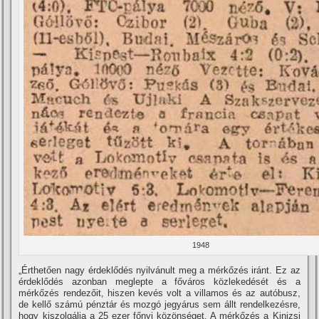
1948
„Érthetően nagy érdeklődés nyilvánult meg a mérkőzés iránt. Ez az
érdeklődés azonban meglepte a főváros közlekedését és a
mérkőzés rendezőit, hiszen kevés volt a villamos és az autóbusz,
de kellő számú pénztár és mozgó jegyárus sem állt rendelkezésre,
hogy kiszolgálja a 25 ezer főnyi közönséget. A mérkőzés a Kinizsi