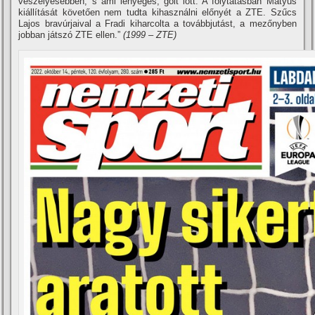
veszélyesebben, s ami lényeges, gólt lőtt. A folytatásban Mátyus
kiállí­tását követően nem tudta kihasználni előnyét a ZTE. Szűcs
Lajos bravúrjaival a Fradi kiharcolta a továbbjutást, a mezőnyben
jobban játszó ZTE ellen.”
(1999 – ZTE)