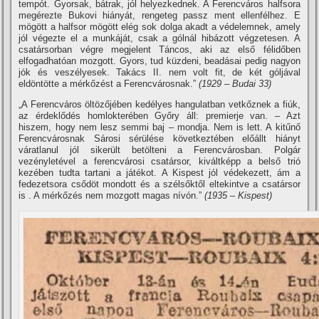
tempót. Gyorsak, bátrak, jól helyezkednek. A Ferencváros halfsora
megérezte Bukovi hiányát, rengeteg passz ment ellenfélhez. E
mögött a halfsor mögött elég sok dolga akadt a védelemnek, amely
jól végezte el a munkáját, csak a gólnál hibázott végzetesen. A
csatársorban végre megjelent Táncos, aki az első félidőben
elfogadhatóan mozgott. Gyors, tud küzdeni, beadásai pedig nagyon
jók és veszélyesek. Takács II. nem volt fit, de két góljával
eldöntötte a mérkőzést a Ferencvárosnak.”
(1929 – Budai 33)
„A Ferencváros öltözőjében kedélyes hangulatban vetkőznek a fiúk,
az érdeklődés homlokterében Győry áll: premierje van. – Azt
hiszem, hogy nem lesz semmi baj – mondja. Nem is lett. A kitűnő
Ferencvárosnak Sárosi sérülése következtében előállt hiányt
váratlanul jól sikerült betölteni a Ferencvárosban. Polgár
vezényletével a ferencvárosi csatársor, kiváltképp a belső trió
kezében tudta tartani a játékot. A Kispest jól védekezett, ám a
fedezetsora csődöt mondott és a szélsőktől eltekintve a csatársor
is . A mérkőzés nem mozgott magas ní­vón.”
(1935 – Kispest)