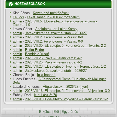
HOZZÁSZÓLÁSOK
Kiss János
-
Következő mérkőzések
Felucci
-
Lakat Tanár úr – 100 év történelem
admin
-
2026.VIII.5. EL-selejtező: Ferencváros – Górnik
Zabrze: 1-0
Lovas Gábor
-
Anekdoták: dr. Lakat Károly
admin
-
Játékoskeret és szakmai stáb – 2026/27
admin
-
2026.VIII.2. Ferencváros – Vasas: 0-0
admin
-
2026.VIII.2. Ferencváros – Vasas: 0-0
admin
-
2026.VII.30. EL-selejtező: Ferencváros – Twente: 2-2
admin
-
Botka Endre
admin
-
Bamidele Yusuf
admin
-
2026.VII.26. Paks – Ferencváros: 4-2
admin
-
2026.VII.26. Paks – Ferencváros: 4-2
admin
-
2026.VII.23. EL-selejtező: Twente – Ferencváros: 1-2
admin
-
Játékoskeret és szakmai stáb – 2026/27
Charbel Bouja
-
Itt a háboru!
Lucas Fuentes
-
A Ferencvárosi Torna Club elnökei: Mailinger
Béla
Laszlo dr.Kincses
-
Átigazolások – 2026/27 (nyár)
admin
-
2026.VII.16. EL-selejtező: Ferencváros – Vojvodina: 3-0
Erdélyi Dodi
-
Kuti László: 70
admin
-
2026.VII.9. EL-selejtező: Vojvodina – Ferencváros: 1-2
Erkölcs
|
Erő
|
Egyetértés