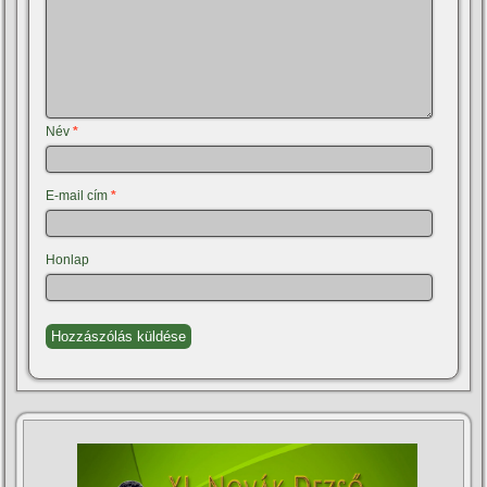
Név
*
E-mail cím
*
Honlap