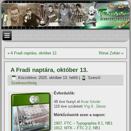
«
A Fradi naptára, október 12.
Rónai Zoltán
»
A Fradi naptára, október 13.
Közzétéve:
2025. október 13. hétfő
|
Szerző:
Szerkesztőség
Évfordulók:
48 éve hunyt el
Avar István
118 éve született
Víg II. János
Mérkőzéseink ezen a napon:
1907. FTC – Typographia 9:1, NB1
1912. MTK – FTC 2:2, NB1