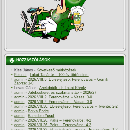
HOZZÁSZÓLÁSOK
Kiss János
-
Következő mérkőzések
Felucci
-
Lakat Tanár úr – 100 év történelem
admin
-
2026.VIII.5. EL-selejtező: Ferencváros – Górnik
Zabrze: 1-0
Lovas Gábor
-
Anekdoták: dr. Lakat Károly
admin
-
Játékoskeret és szakmai stáb – 2026/27
admin
-
2026.VIII.2. Ferencváros – Vasas: 0-0
admin
-
2026.VIII.2. Ferencváros – Vasas: 0-0
admin
-
2026.VII.30. EL-selejtező: Ferencváros – Twente: 2-2
admin
-
Botka Endre
admin
-
Bamidele Yusuf
admin
-
2026.VII.26. Paks – Ferencváros: 4-2
admin
-
2026.VII.26. Paks – Ferencváros: 4-2
admin
-
2026.VII.23. EL-selejtező: Twente – Ferencváros: 1-2