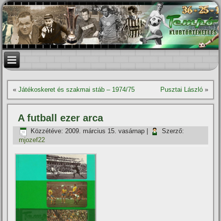
«
Játékoskeret és szakmai stáb – 1974/75
Pusztai László
»
A futball ezer arca
Közzétéve:
2009. március 15. vasárnap
|
Szerző:
mjozef22