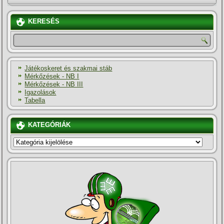
KERESÉS
Játékoskeret és szakmai stáb
Mérkőzések - NB I
Mérkőzések - NB III
Igazolások
Tabella
KATEGÓRIÁK
KATEGÓRIÁK