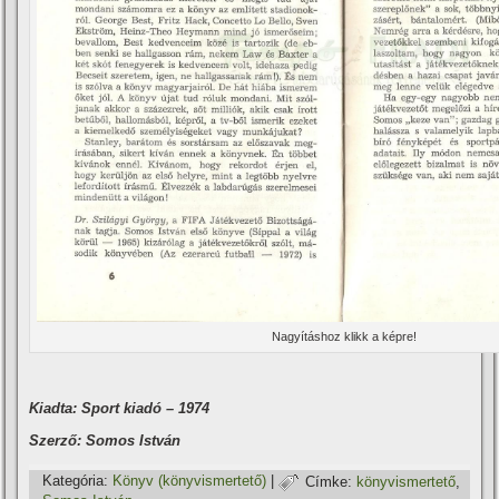
Nagyí­táshoz klikk a képre!
Kiadta: Sport kiadó – 1974
Szerző: Somos István
Kategória:
Könyv (könyvismertető)
|
Címke:
könyvismertető
,