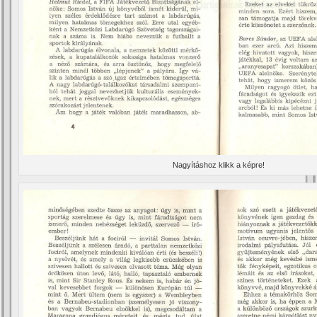
Nagyí­táshoz klikk a képre!