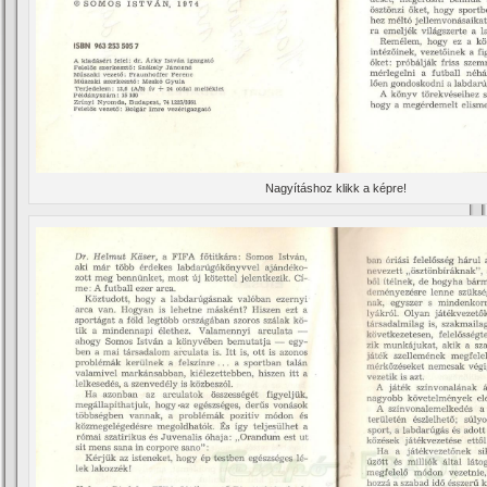
Nagyí­táshoz klikk a képre!