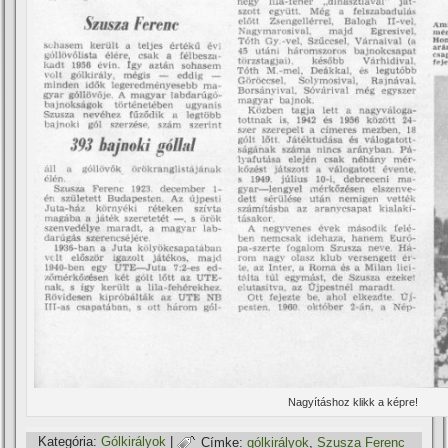
Nagyí­táshoz klikk a képre!
Kategória:
Gólkirályok
|
Címke:
gólkirályok
,
Szusza Ferenc