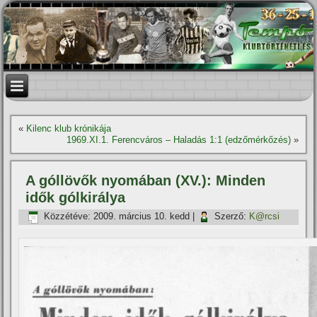
«
Kilenc klub krónikája
1969.XI.1. Ferencváros – Haladás 1:1 (edzőmérkőzés)
»
A góllövők nyomában (XV.): Minden
idők gólkirálya
Közzétéve:
2009. március 10. kedd
|
Szerző:
K@rcsi