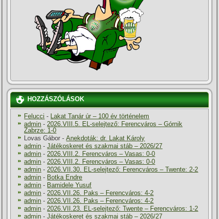
HOZZÁSZÓLÁSOK
Felucci
-
Lakat Tanár úr – 100 év történelem
admin
-
2026.VIII.5. EL-selejtező: Ferencváros – Górnik
Zabrze: 1-0
Lovas Gábor
-
Anekdoták: dr. Lakat Károly
admin
-
Játékoskeret és szakmai stáb – 2026/27
admin
-
2026.VIII.2. Ferencváros – Vasas: 0-0
admin
-
2026.VIII.2. Ferencváros – Vasas: 0-0
admin
-
2026.VII.30. EL-selejtező: Ferencváros – Twente: 2-2
admin
-
Botka Endre
admin
-
Bamidele Yusuf
admin
-
2026.VII.26. Paks – Ferencváros: 4-2
admin
-
2026.VII.26. Paks – Ferencváros: 4-2
admin
-
2026.VII.23. EL-selejtező: Twente – Ferencváros: 1-2
admin
-
Játékoskeret és szakmai stáb – 2026/27