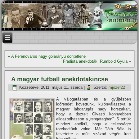
«
A Ferencváros nagy gólarányú döntetlenei
Fradista anekdoták: Rumbold Gyula
»
A magyar futball anekdotakincse
Közzétéve:
2011. május 11. szerda
|
Szerző:
mjozef22
A válogatásban és a gyűjtésben
időrendet követtünk, különválasztva a
magyar labdarúgás nagy korszakait,
hogy a tisztelt Olvasó könnyebben
eligazodhasson a „rengetegben”. S tettük
mindezt anélkül, hogy a teljességre
törekedtünk volna. Már Tóth Béla is
felvetette a múlt század végén í­rott
könyvében: