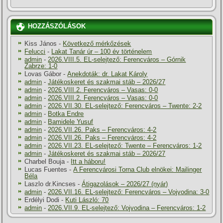
HOZZÁSZÓLÁSOK
Kiss János
-
Következő mérkőzések
Felucci
-
Lakat Tanár úr – 100 év történelem
admin
-
2026.VIII.5. EL-selejtező: Ferencváros – Górnik
Zabrze: 1-0
Lovas Gábor
-
Anekdoták: dr. Lakat Károly
admin
-
Játékoskeret és szakmai stáb – 2026/27
admin
-
2026.VIII.2. Ferencváros – Vasas: 0-0
admin
-
2026.VIII.2. Ferencváros – Vasas: 0-0
admin
-
2026.VII.30. EL-selejtező: Ferencváros – Twente: 2-2
admin
-
Botka Endre
admin
-
Bamidele Yusuf
admin
-
2026.VII.26. Paks – Ferencváros: 4-2
admin
-
2026.VII.26. Paks – Ferencváros: 4-2
admin
-
2026.VII.23. EL-selejtező: Twente – Ferencváros: 1-2
admin
-
Játékoskeret és szakmai stáb – 2026/27
Charbel Bouja
-
Itt a háboru!
Lucas Fuentes
-
A Ferencvárosi Torna Club elnökei: Mailinger
Béla
Laszlo dr.Kincses
-
Átigazolások – 2026/27 (nyár)
admin
-
2026.VII.16. EL-selejtező: Ferencváros – Vojvodina: 3-0
Erdélyi Dodi
-
Kuti László: 70
admin
-
2026.VII.9. EL-selejtező: Vojvodina – Ferencváros: 1-2