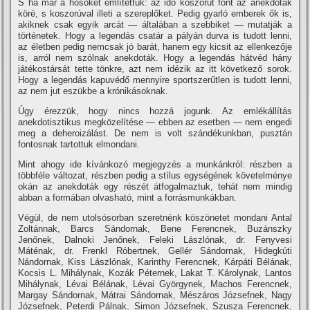
S ha már a hősöket emlí­tettük: az idő koszorút font az anekdoták
köré, s koszorúval illeti a szereplőket. Pedig gyarló emberek ők is,
akiknek csak egyik arcát — általában a szebbiket — mutatják a
történetek. Hogy a legendás csatár a pályán durva is tudott lenni,
az életben pedig nemcsak jó barát, hanem egy kicsit az ellenkezője
is, arról nem szólnak anekdoták. Hogy a legendás hátvéd hány
játékostársát tette tönkre, azt nem idézik az itt következő sorok.
Hogy a legendás kapuvédő mennyire sportszerűtlen is tudott lenni,
az nem jut eszükbe a krónikásoknak.
Úgy érezzük, hogy nincs hozzá jogunk. Az emlékállí­tás
anekdotisztikus megközelí­tése — ebben az esetben — nem engedi
meg a deheroizálást. De nem is volt szándékunkban, pusztán
fontosnak tartottuk elmondani.
Mint ahogy ide kí­vánkozó megjegyzés a munkánkról: részben a
többféle változat, részben pedig a stí­lus egységének követelménye
okán az anekdoták egy részét átfogalmaztuk, tehát nem mindig
abban a formában olvasható, mint a forrásmunkákban.
Végül, de nem utolsósorban szeretnénk köszönetet mondani Antal
Zoltánnak, Barcs Sándornak, Bene Ferencnek, Buzánszky
Jenőnek, Dalnoki Jenőnek, Feleki Lászlónak, dr. Fenyvesi
Máténak, dr. Frenkl Róbertnek, Gellér Sándornak, Hidegkúti
Nándornak, Kiss Lászlónak, Karinthy Ferencnek, Kárpáti Bélának,
Kocsis L. Mihálynak, Kozák Péternek, Lakat T. Károlynak, Lantos
Mihálynak, Lévai Bélának, Lévai Györgynek, Machos Ferencnek,
Margay Sándornak, Mátrai Sándornak, Mészáros Józsefnek, Nagy
Józsefnek, Peterdi Pálnak, Simon Józsefnek, Szusza Ferencnek,