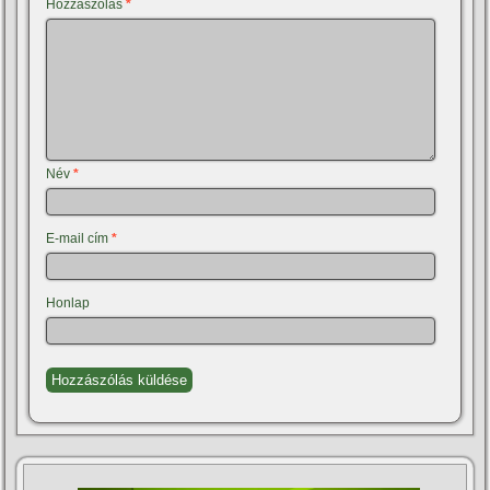
Hozzászólás
*
Név
*
E-mail cím
*
Honlap