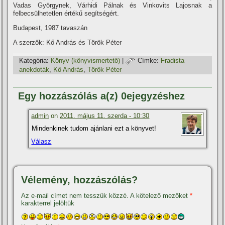
Vadas Györgynek, Várhidi Pálnak és Vinkovits Lajosnak a
felbecsülhetetlen értékű segí­tségért.
Budapest, 1987 tavaszán
A szerzők: Kő András és Török Péter
Kategória:
Könyv (könyvismertető)
|
Címke:
Fradista
anekdoták
,
Kő András
,
Török Péter
Egy hozzászólás a(z) 0ejegyzéshez
admin
on
2011. május 11. szerda - 10:30
Mindenkinek tudom ajánlani ezt a könyvet!
Válasz
Vélemény, hozzászólás?
Az e-mail címet nem tesszük közzé.
A kötelező mezőket
*
karakterrel jelöltük