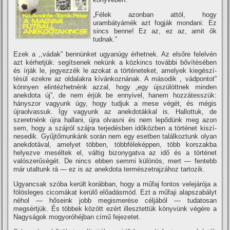
„Félek azonban attól, hogy
urambátyámék azt fogják mondani: Ez
sincs benne! Ez az, ez az, amit ők
tudnak.”
Ezek a ,,vádak” bennünket ugyanúgy érhetnek. Az elsőre felelvén
azt kérhetjük: segí­tsenek nekünk a közkincs további bőví­tésében
és í­rják le, jegyezzék le azokat a történeteket, amelyek kiegészí­
tésül ezekre az oldalakra kí­vánkoznának.
A második , vádpontot”
könnyen elintézhetnénk azzal, hogy „egy újszülöttnek minden
anekdota új”, de nem érjük be ennyivel, hanem hozzátesszük:
hányszor vagyunk úgy, hogy tudjuk a mese végét, és mégis
újraolvassuk. Így vagyunk az anekdotákkal is. Hallottuk, de
szeretnénk újra hallani, újra olvasni és nem lepődünk meg azon
sem, hogy a szájról szájra terjedésben időközben a történet kiszí­
nesedik. Gyűjtőmunkánk során nem egy esetben találkoztunk olyan
anekdotával, amelyet többen, többféleképpen, több korszakba
helyezve meséltek el, váltig bizonygatva az idő és a történet
valószerűségét. De nincs ebben semmi különös, mert — fentebb
már utaltunk rá — ez is az anekdota természetrajzához tartozik.
Ugyancsak szóba került korábban, hogy a műfaj fontos velejárója a
fölösleges cicomákat kerülő előadásmód. Ezt a műfaji alapszabályt
néhol — hőseink jobb megismerése céljából — tudatosan
megsértjük. És többek között ezért illesztettük könyvünk végére a
Nagyságok mogyoróhéjban cí­mű fejezetet.