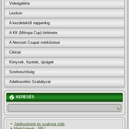
Videógaléria
Lexikon
A kezdetektől napjainkig
A KK (Mitropa Cup) története
A Nemzeti Csapat mérkőzései
Cikktár
Könyvek, füzetek, újságok
Szerkesztőség
Adatkezelési Szabályzat
KERESÉS
Játékoskeret és szakmai stáb
Mérkőzések - NB I