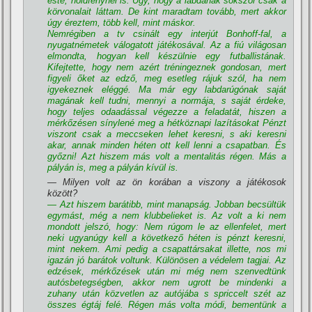
este, holdfénynél is. Úgy, hogy a labdának sokszor csak a
körvonalait láttam. De kint maradtam tovább, mert akkor
úgy éreztem, több kell, mint máskor.
Nemrégiben a tv csinált egy interjút Bonhoff-fal, a
nyugatnémetek válogatott játékosával. Az a fiú világosan
elmondta, hogyan kell készülnie egy futballistának.
Kifejtette, hogy nem azért tréningeznek gondosan, mert
figyeli őket az edző, meg esetleg rájuk szól, ha nem
igyekeznek eléggé. Ma már egy labdarúgónak saját
magának kell tudni, mennyi a normája, s saját érdeke,
hogy teljes odaadással végezze a feladatát, hiszen a
mérkőzésen sí­nylené meg a hétköznapi lazí­tásokat Pénzt
viszont csak a meccseken lehet keresni, s aki keresni
akar, annak minden héten ott kell lenni a csapatban. És
győzni! Azt hiszem más volt a mentalitás régen. Más a
pályán is, meg a pályán kí­vül is.
— Milyen volt az ön korában a viszony a játékosok
között?
— Azt hiszem barátibb, mint manapság. Jobban becsültük
egymást, még a nem klubbelieket is. Az volt a ki nem
mondott jelszó, hogy:
Nem rúgom le az ellenfelet, mert
neki ugyanúgy kell a következő héten is pénzt keresni,
mint nekem
. Ami pedig a csapattársakat illette, nos mi
igazán jó barátok voltunk. Különösen a védelem tagjai. Az
edzések, mérkőzések után mi még nem szenvedtünk
autósbetegségben, akkor nem ugrott be mindenki a
zuhany után közvetlen az autójába s spriccelt szét az
összes égtáj felé. Régen más volta módi, bementünk a