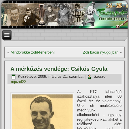
«
Mindörökké zöld-fehérben!
Zoli bácsi nyugdí­jban
»
A mérkőzés vendége: Csikós Gyula
Közzétéve:
2009. március 21. szombat
|
Szerző:
mjozef22
Az FTC labdarúgó
szakosztálya idén 80
éves! Az év valamennyi
Üllői úti mérkőzésére
meghí­vunk –
alkalmanként – egy-egy
régi játékosunkat, akiket a
találkozó előtt
köszöntünk, majd a