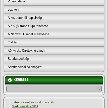
Videógaléria
Lexikon
A kezdetektől napjainkig
A KK (Mitropa Cup) története
A Nemzeti Csapat mérkőzései
Cikktár
Könyvek, füzetek, újságok
Szerkesztőség
Adatkezelési Szabályzat
KERESÉS
Játékoskeret és szakmai stáb
Mérkőzések - NB I