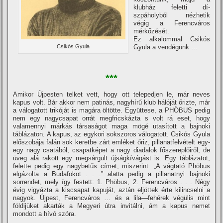
klubház feletti dí­
szpáholyból nézhetik
végig a Ferencváros
mérkőzését.
Ez alkalommal Csikós
Gyula a vendégünk …
Csikós Gyula
***
Amikor Újpesten telket vett, hogy ott telepedjen le, már neves
kapus volt. Bár akkor nem patinás, nagyhí­rű klub hálóját őrizte, már
a válogatott trikóját is magára öltötte. Együttese, a PHÖBUS pedig
nem egy nagycsapat orrát megfricskázta s volt rá eset, hogy
valamennyi márkás társaságot maga mögé utasí­tott a bajnoki
táblázaton. A kapus, az egykori sokszoros válogatott. Csikós Gyula
előszobája falán sok keretbe zárt emléket őriz, pillanatfelvételt egy-
egy nagy csatából, csapatképet a nagy diadalok főszereplőiről, de
üveg alá rakott egy megsárgult újságkí­vágást is. Egy táblázatot,
felette pedig egy nagybetűs cí­met, miszerint: „A vágtató Phöbus
elgázolta a Budafokot . . .” alatta pedig a pillanatnyi bajnoki
sorrendet, mely í­gy festett: 1. Phöbus, 2. Ferencváros . . . Négy
évig vigyázta a kiscsapat kapuját, aztán eljöttek érte kilincselni a
nagyok. Újpest, Ferencváros … és a lila—fehérek végülis mint
földijüket akarták a Megyeri útra invitálni, ám a kapus nemet
mondott a hí­vó szóra.