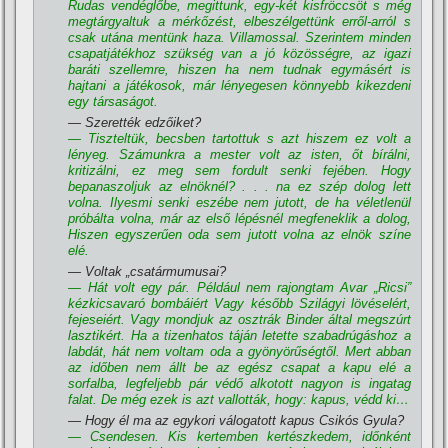
Rudas vendéglőbe, megittunk, egy-két kisfröccsöt s még
megtárgyaltuk a mérkőzést, elbeszélgettünk erről-arról s
csak utána mentünk haza. Villamossal. Szerintem minden
csapatjátékhoz szükség van a jó közösségre, az igazi
baráti szellemre, hiszen ha nem tudnak egymásért is
hajtani a játékosok, már lényegesen könnyebb kikezdeni
egy társaságot.
— Szerették edzőiket?
— Tiszteltük, becsben tartottuk s azt hiszem ez volt a
lényeg. Számunkra a mester volt az isten, őt bí­rálni,
kritizálni, ez meg sem fordult senki fejében. Hogy
bepanaszoljuk az elnöknél? . . . na ez szép dolog lett
volna. Ilyesmi senki eszébe nem jutott, de ha véletlenül
próbálta volna, már az első lépésnél megfeneklik a dolog,
Hiszen egyszerűen oda sem jutott volna az elnök szí­ne
elé.
— Voltak „csatármumusai?
— Hát volt egy pár. Például nem rajongtam Avar „Ricsi”
kézkicsavaró bombáiért Vagy később Szilágyi lövéselért,
fejeseiért. Vagy mondjuk az osztrák Binder által megszúrt
lasztikért. Ha a tizenhatos táján letette szabadrúgáshoz a
labdát, hát nem voltam oda a gyönyörűségtől. Mert abban
az időben nem állt be az egész csapat a kapu elé a
sorfalba, legfeljebb pár védő alkotott nagyon is ingatag
falat. De még ezek is azt vallották, hogy: kapus, védd ki…
— Hogy él ma az egykori válogatott kapus Csikós Gyula?
— Csendesen. Kis kertemben kertészkedem, időnként