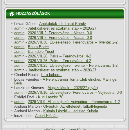
HOZZÁSZÓLÁSOK
Lovas Gábor
-
Anekdoták: dr. Lakat Károly
admin
-
Játékoskeret és szakmai stáb – 2026/27
admin
-
2026.VIII.2. Ferencváros – Vasas: 0-0
admin
-
2026.VIII.2. Ferencváros – Vasas: 0-0
admin
-
2026.VII.30. EL-selejtező: Ferencváros – Twente: 2-2
admin
-
Botka Endre
admin
-
Bamidele Yusuf
admin
-
2026.VII.26. Paks – Ferencváros: 4-2
admin
-
2026.VII.26. Paks – Ferencváros: 4-2
admin
-
2026.VII.23. EL-selejtező: Twente – Ferencváros: 1-2
admin
-
Játékoskeret és szakmai stáb – 2026/27
Charbel Bouja
-
Itt a háboru!
Lucas Fuentes
-
A Ferencvárosi Torna Club elnökei: Mailinger
Béla
Laszlo dr.Kincses
-
Átigazolások – 2026/27 (nyár)
admin
-
2026.VII.16. EL-selejtező: Ferencváros – Vojvodina: 3-0
Erdélyi Dodi
-
Kuti László: 70
admin
-
2026.VII.9. EL-selejtező: Vojvodina – Ferencváros: 1-2
Andrási Márton
-
Olvastuk: Az elfeledett futball-legenda
Andrasi Marton
-
Kubala László – Ladislao Kubala
leczó tibor
-
Albert Flórián
Erkölcs
|
Erő
|
Egyetértés