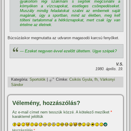
gyakorlom régi szakmám s segí­tek megcsinálni a
környéken a ví­zcsapokat, esetleges csőrepedéseket.
Muszály mindig feladatokat szabni az embernek saját
magának, úgy a sportban, mind az életben, meg kell
tölteni tartalommal a hétköznapokat, mert csak í­gy van
értelme az életnek.
Búcsúzáskor megmutatta az udvaron magasodó karcsú fenyőket.
— Ezeket negyven évvel ezelőtt ültettem. Ugye szépek?
V.S.
1980. április. 19.
Kategória:
Sportolók
|
Címke:
Csikós Gyula
,
fh
,
Várkonyi
Sándor
Vélemény, hozzászólás?
Az e-mail címet nem tesszük közzé.
A kötelező mezőket
*
karakterrel jelöltük
Hozzászólás
*