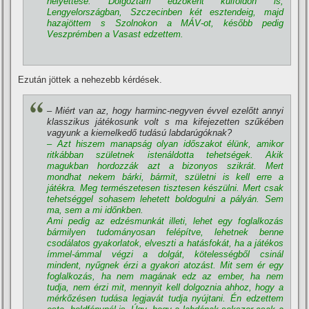
helyettese. Dolgoztam edzőként külföldön is,
Lengyelországban, Szczecinben két esztendeig, majd
hazajöttem s Szolnokon a MÁV-ot, később pedig
Veszprémben a Vasast edzettem.
Ezután jöttek a nehezebb kérdések.
– Miért van az, hogy harminc-negyven évvel ezelőtt annyi
klasszikus játékosunk volt s ma kifejezetten szűkében
vagyunk a kiemelkedő tudású labdarúgóknak?
– Azt hiszem manapság olyan időszakot élünk, amikor
ritkábban születnek istenáldotta tehetségek. Akik
magukban hordozzák azt a bizonyos szikrát. Mert
mondhat nekem bárki, bármit, születni is kell erre a
játékra. Meg természetesen tisztesen készülni. Mert csak
tehetséggel sohasem lehetett boldogulni a pályán. Sem
ma, sem a mi időnkben.
Ami pedig az edzésmunkát illeti, lehet egy foglalkozás
bármilyen tudományosan felépí­tve, lehetnek benne
csodálatos gyakorlatok, elveszti a hatásfokát, ha a játékos
í­mmel-ámmal végzi a dolgát, kötelességből csinál
mindent, nyűgnek érzi a gyakori atozást. Mit sem ér egy
foglalkozás, ha nem magának edz az ember, ha nem
tudja, nem érzi mit, mennyit kell dolgoznia ahhoz, hogy a
mérkőzésen tudása legjavát tudja nyújtani. Én edzettem