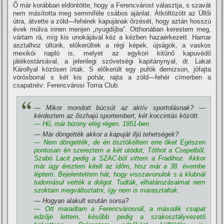
Ő már korábban eldöntötte, hogy a Ferencvárost választja, s szavát
nem másí­totta meg semmiféle csábos ajánlat. Átköltözött az Üllői
útra, átvette a zöld—fehérek kapujának őrzését, hogy aztán hosszú
évek múlva innen menjen „nyugdí­jba”. Otthonában kerestem meg,
vártam rá, mí­g kis unokájával kéz a kézben hazaérkezett. Hamar
asztalhoz ültünk, előkerültek a régi képek, újságok, a vaskos
mexikói napló is, melyet az egykori kitűnő kapuvédő
játékostársával, a jelenlegi szövetségi kapitánynyal, dr. Lakat
Károllyal közösen í­rtak. S előkerült egy pufók demizson, jófajta
vörösborral s két kis pohár, rajta a zöld—fehér cí­merben a
csapatnév: Ferencvárosi Torna Club.
— Mikor mondott búcsút az aktí­v sportolásnak?
—
kérdeztem az őszhajú sportembert, két koccintás között.
— Hű, már bizony elég régen. 1951-ben.
— Már döngették akkor a kapuját ifjú tehetségek?
— Nem döngették, de én ösztökéltem erre őket Egészen
pontosan én szereztem a két utódot, Tóthot a Csepelből,
Szabó Lacit pedig a SZAC-ból vittem a Fradihoz. Akkor
már úgy éreztem kitelt az időm, hisz már a 38. évembe
léptem. Bejelentettem hát, hogy visszavonulok s a klubnál
tudomásul vették a dolgot. Tudták, elhatározásaimat nem
szoktam megváltoztatni, í­gy nem is marasztaltak.
— Hogyan alakult ezután sorsa?
— Ott maradtam a Ferencvárosnál, a második csapat
edzője lettem, később pedig a szakosztályvezető