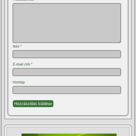
Név
*
E-mail cím
*
Honlap