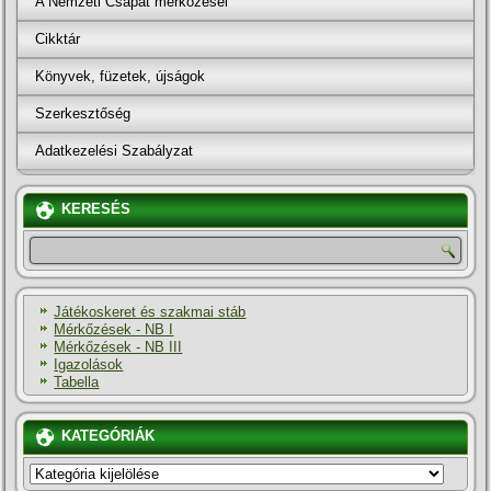
A Nemzeti Csapat mérkőzései
Cikktár
Könyvek, füzetek, újságok
Szerkesztőség
Adatkezelési Szabályzat
KERESÉS
Játékoskeret és szakmai stáb
Mérkőzések - NB I
Mérkőzések - NB III
Igazolások
Tabella
KATEGÓRIÁK
KATEGÓRIÁK