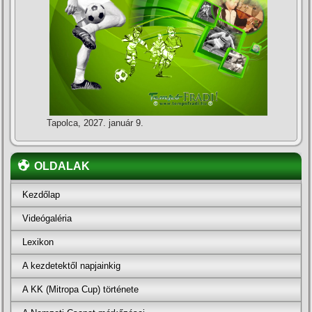
Tapolca, 2027. január 9.
OLDALAK
Kezdőlap
Videógaléria
Lexikon
A kezdetektől napjainkig
A KK (Mitropa Cup) története