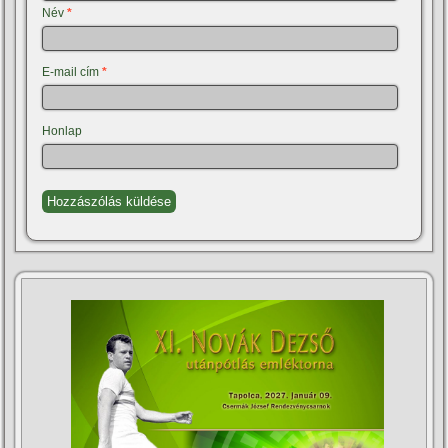
Név
*
E-mail cím
*
Honlap