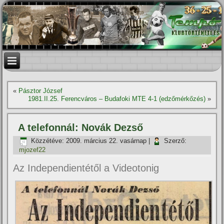
«
Pásztor József
1981.II.25. Ferencváros – Budafoki MTE 4-1 (edzőmérkőzés)
»
A telefonnál: Novák Dezső
Közzétéve:
2009. március 22. vasárnap
|
Szerző:
mjozef22
Az Independientétől a Videotonig