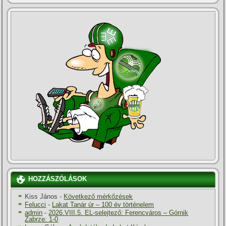
HOZZÁSZÓLÁSOK
Kiss János
-
Következő mérkőzések
Felucci
-
Lakat Tanár úr – 100 év történelem
admin
-
2026.VIII.5. EL-selejtező: Ferencváros – Górnik
Zabrze: 1-0